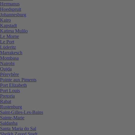
Hermanus
Hoedspruit
Johannesburg
Kairo
Kapstadt
Katima Mulilo
Le Morne
Le Port
Lüderitz
Marrakesch
Mombasa
Nairobi
Oujda
Péreybère
Pointe aux Piments
Port Elizabeth
Port Louis
Pretoria
Rabat
Rustenburg
Saint-Gilles-Les-Bains
Sainte-Marie
Saldanha
Santa Maria do Sal
Sheikh Zayed Stadt