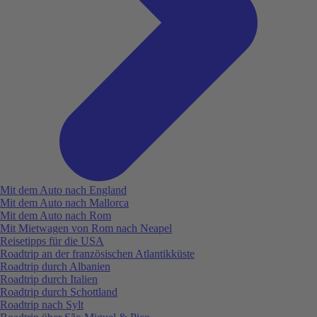
Mit dem Auto nach England
Mit dem Auto nach Mallorca
Mit dem Auto nach Rom
Mit Mietwagen von Rom nach Neapel
Reisetipps für die USA
Roadtrip an der französischen Atlantikküste
Roadtrip durch Albanien
Roadtrip durch Italien
Roadtrip durch Schottland
Roadtrip nach Sylt