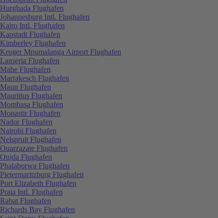
Hurghada Flughafen
Johannesburg Intl. Flughafen
Kairo Intl. Flughafen
Kapstadt Flughafen
Kimberley Flughafen
Kruger Mpumalanga Airport Flughafen
Lanseria Flughafen
Mahe Flughafen
Marrakesch Flughafen
Maun Flughafen
Mauritius Flughafen
Mombasa Flughafen
Monastir Flughafen
Nador Flughafen
Nairobi Flughafen
Nelspruit Flughafen
Ouarzazate Flughafen
Oujda Flughafen
Phalaborwa Flughafen
Pietermaritzburg Flughafen
Port Elizabeth Flughafen
Praia Intl. Flughafen
Rabat Flughafen
Richards Bay Flughafen