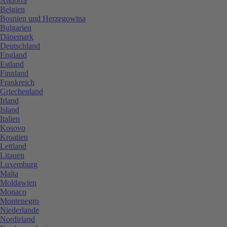
Andorra
Belgien
Bosnien und Herzegowina
Bulgarien
Dänemark
Deutschland
England
Estland
Finnland
Frankreich
Griechenland
Irland
Island
Italien
Kosovo
Kroatien
Lettland
Litauen
Luxemburg
Malta
Moldawien
Monaco
Montenegro
Niederlande
Nordirland