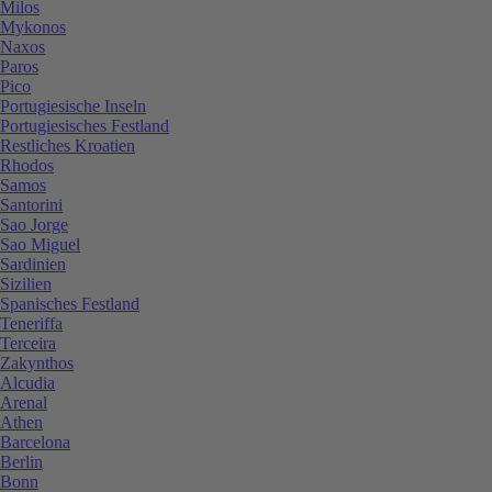
Milos
Mykonos
Naxos
Paros
Pico
Portugiesische Inseln
Portugiesisches Festland
Restliches Kroatien
Rhodos
Samos
Santorini
Sao Jorge
Sao Miguel
Sardinien
Sizilien
Spanisches Festland
Teneriffa
Terceira
Zakynthos
Alcudia
Arenal
Athen
Barcelona
Berlin
Bonn