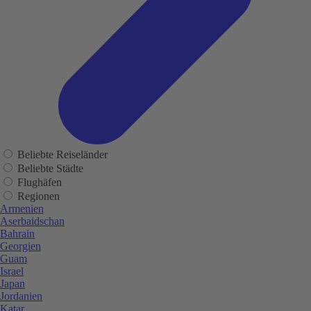
Beliebte Reiseländer
Beliebte Städte
Flughäfen
Regionen
Armenien
Aserbaidschan
Bahrain
Georgien
Guam
Israel
Japan
Jordanien
Katar