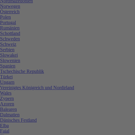
Nordmazedonien
Norwegen
Österreich
Polen
Portugal
Rumänien
Schottland
Schweden
Schweiz
Serbien
Slowakei
Slowenien
Spanien
Tschechische Republik
Türkei
Ungarn
Vereinigtes Königreich und Nordirland
Wales
Zypern
Azoren
Balearen
Dalmatien
Dänisches Festland
Elba
Faial