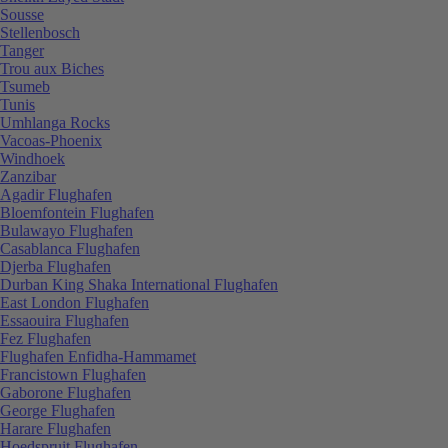
Sousse
Stellenbosch
Tanger
Trou aux Biches
Tsumeb
Tunis
Umhlanga Rocks
Vacoas-Phoenix
Windhoek
Zanzibar
Agadir Flughafen
Bloemfontein Flughafen
Bulawayo Flughafen
Casablanca Flughafen
Djerba Flughafen
Durban King Shaka International Flughafen
East London Flughafen
Essaouira Flughafen
Fez Flughafen
Flughafen Enfidha-Hammamet
Francistown Flughafen
Gaborone Flughafen
George Flughafen
Harare Flughafen
Hoedspruit Flughafen