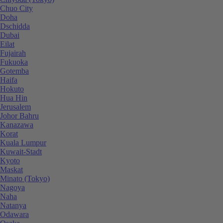
Chuo City
Doha
Dschidda
Dubai
Eilat
Fujairah
Fukuoka
Gotemba
Haifa
Hokuto
Hua Hin
Jerusalem
Johor Bahru
Kanazawa
Korat
Kuala Lumpur
Kuwait-Stadt
Kyoto
Maskat
Minato (Tokyo)
Nagoya
Naha
Natanya
Odawara