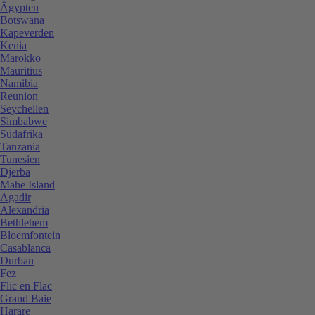
Ägypten
Botswana
Kapeverden
Kenia
Marokko
Mauritius
Namibia
Reunion
Seychellen
Simbabwe
Südafrika
Tanzania
Tunesien
Djerba
Mahe Island
Agadir
Alexandria
Bethlehem
Bloemfontein
Casablanca
Durban
Fez
Flic en Flac
Grand Baie
Harare