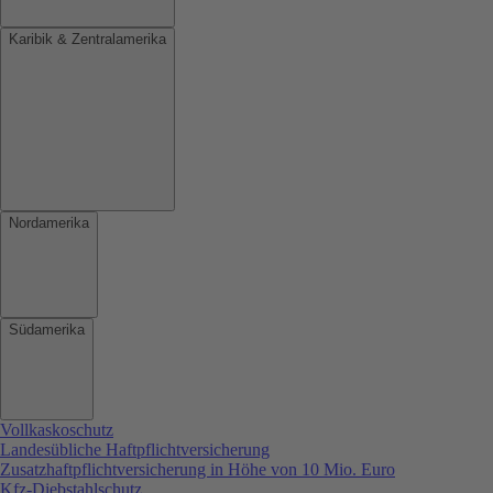
Karibik & Zentralamerika
Nordamerika
Südamerika
Vollkaskoschutz
Landesübliche Haftpflichtversicherung
Zusatzhaftpflichtversicherung in Höhe von 10 Mio. Euro
Kfz-Diebstahlschutz