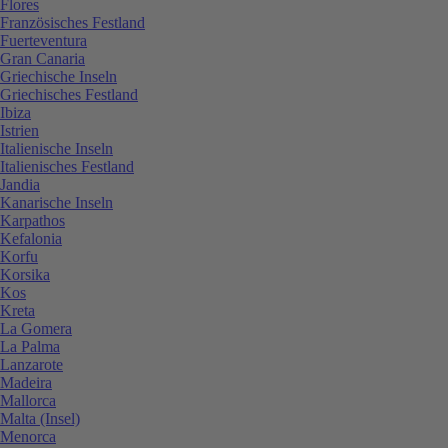
Flores
Französisches Festland
Fuerteventura
Gran Canaria
Griechische Inseln
Griechisches Festland
Ibiza
Istrien
Italienische Inseln
Italienisches Festland
Jandia
Kanarische Inseln
Karpathos
Kefalonia
Korfu
Korsika
Kos
Kreta
La Gomera
La Palma
Lanzarote
Madeira
Mallorca
Malta (Insel)
Menorca