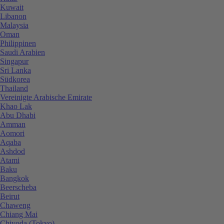
Kuwait
Libanon
Malaysia
Oman
Philippinen
Saudi Arabien
Singapur
Sri Lanka
Südkorea
Thailand
Vereinigte Arabische Emirate
Khao Lak
Abu Dhabi
Amman
Aomori
Aqaba
Ashdod
Atami
Baku
Bangkok
Beerscheba
Beirut
Chaweng
Chiang Mai
Chiyoda (Tokyo)