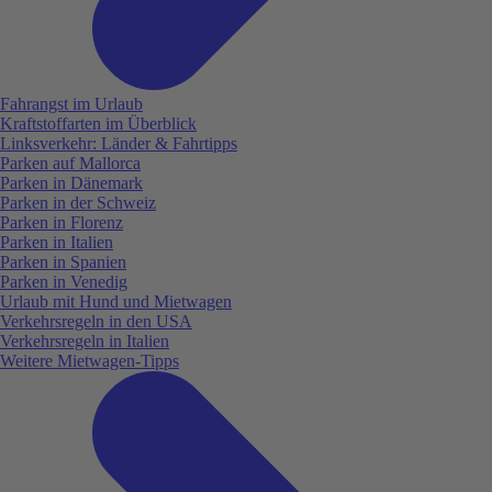
Fahrangst im Urlaub
Kraftstoffarten im Überblick
Linksverkehr: Länder & Fahrtipps
Parken auf Mallorca
Parken in Dänemark
Parken in der Schweiz
Parken in Florenz
Parken in Italien
Parken in Spanien
Parken in Venedig
Urlaub mit Hund und Mietwagen
Verkehrsregeln in den USA
Verkehrsregeln in Italien
Weitere Mietwagen-Tipps