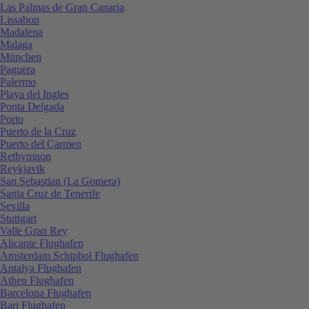
Las Palmas de Gran Canaria
Lissabon
Madalena
Malaga
München
Paguera
Palermo
Playa del Ingles
Ponta Delgada
Porto
Puerto de la Cruz
Puerto del Carmen
Rethymnon
Reykjavik
San Sebastian (La Gomera)
Santa Cruz de Tenerife
Sevilla
Stuttgart
Valle Gran Rey
Alicante Flughafen
Amsterdam Schiphol Flughafen
Antalya Flughafen
Athen Flughafen
Barcelona Flughafen
Bari Flughafen