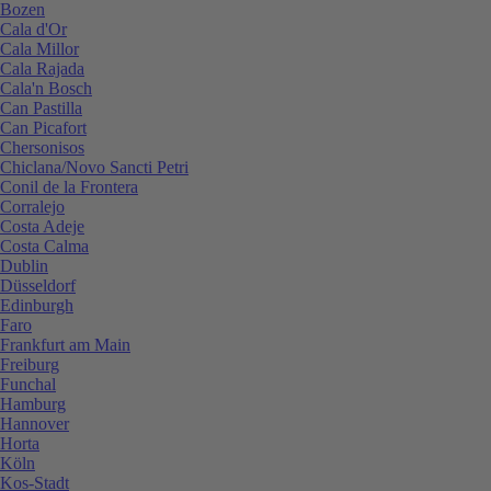
Bozen
Cala d'Or
Cala Millor
Cala Rajada
Cala'n Bosch
Can Pastilla
Can Picafort
Chersonisos
Chiclana/Novo Sancti Petri
Conil de la Frontera
Corralejo
Costa Adeje
Costa Calma
Dublin
Düsseldorf
Edinburgh
Faro
Frankfurt am Main
Freiburg
Funchal
Hamburg
Hannover
Horta
Köln
Kos-Stadt