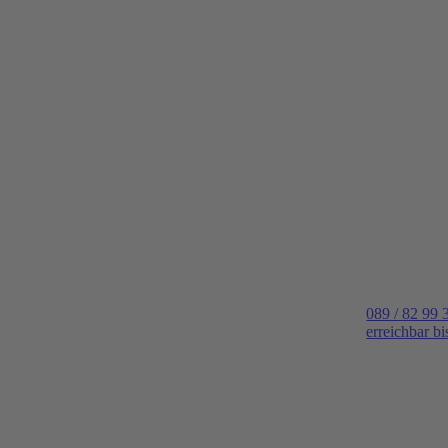
089 / 82 99 
erreichbar b