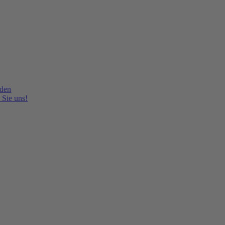
lden
 Sie uns!