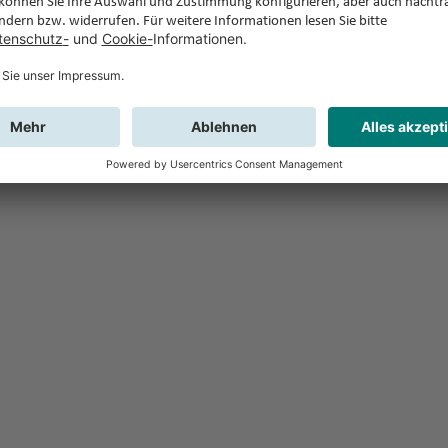
Feedback
Sie haben Fr
Buchung?