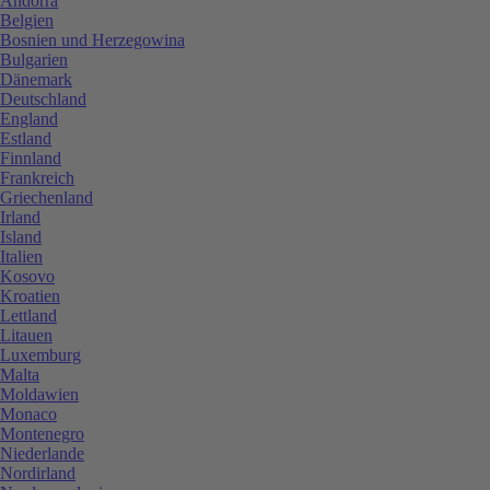
Andorra
Belgien
Bosnien und Herzegowina
Bulgarien
Dänemark
Deutschland
England
Estland
Finnland
Frankreich
Griechenland
Irland
Island
Italien
Kosovo
Kroatien
Lettland
Litauen
Luxemburg
Malta
Moldawien
Monaco
Montenegro
Niederlande
Nordirland