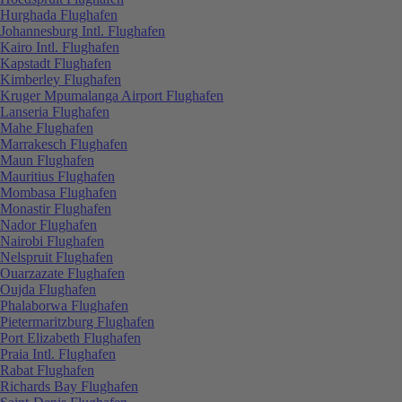
Hurghada Flughafen
Johannesburg Intl. Flughafen
Kairo Intl. Flughafen
Kapstadt Flughafen
Kimberley Flughafen
Kruger Mpumalanga Airport Flughafen
Lanseria Flughafen
Mahe Flughafen
Marrakesch Flughafen
Maun Flughafen
Mauritius Flughafen
Mombasa Flughafen
Monastir Flughafen
Nador Flughafen
Nairobi Flughafen
Nelspruit Flughafen
Ouarzazate Flughafen
Oujda Flughafen
Phalaborwa Flughafen
Pietermaritzburg Flughafen
Port Elizabeth Flughafen
Praia Intl. Flughafen
Rabat Flughafen
Richards Bay Flughafen