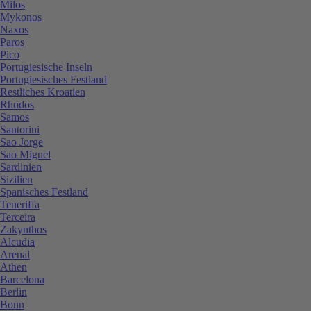
Milos
Mykonos
Naxos
Paros
Pico
Portugiesische Inseln
Portugiesisches Festland
Restliches Kroatien
Rhodos
Samos
Santorini
Sao Jorge
Sao Miguel
Sardinien
Sizilien
Spanisches Festland
Teneriffa
Terceira
Zakynthos
Alcudia
Arenal
Athen
Barcelona
Berlin
Bonn