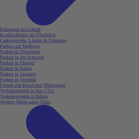
Fahrangst im Urlaub
Kraftstoffarten im Überblick
Linksverkehr: Länder & Fahrtipps
Parken auf Mallorca
Parken in Dänemark
Parken in der Schweiz
Parken in Florenz
Parken in Italien
Parken in Spanien
Parken in Venedig
Urlaub mit Hund und Mietwagen
Verkehrsregeln in den USA
Verkehrsregeln in Italien
Weitere Mietwagen-Tipps