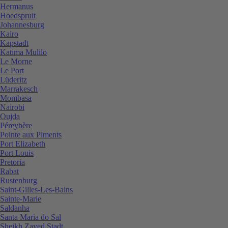
Hermanus
Hoedspruit
Johannesburg
Kairo
Kapstadt
Katima Mulilo
Le Morne
Le Port
Lüderitz
Marrakesch
Mombasa
Nairobi
Oujda
Péreybère
Pointe aux Piments
Port Elizabeth
Port Louis
Pretoria
Rabat
Rustenburg
Saint-Gilles-Les-Bains
Sainte-Marie
Saldanha
Santa Maria do Sal
Sheikh Zayed Stadt