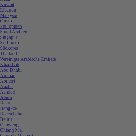
Kuwait
Libanon
Malaysia
Oman
Philippinen
Saudi Arabien
Singapur
Sri Lanka
Südkorea
Thailand
Vereinigte Arabische Emirate
Khao Lak
Abu Dhabi
Amman
Aomori
Aqaba
Ashdod
Atami
Baku
Bangkok
Beerscheba
Beirut
Chaweng
Chiang Mai
Chiyoda (Tokyo)