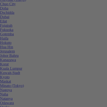
Chuo City
Doha
Dschidda
Dubai
Eilat
Fujairah
Fukuoka
Gotemba
Haifa
Hokuto
Hua Hin
Jerusalem
Johor Bahru
Kanazawa
Korat
Kuala Lumpur
Kuwait-Stadt
Kyoto
Maskat
Minato (Tokyo)
Nagoya
Naha
Natanya
Odawara