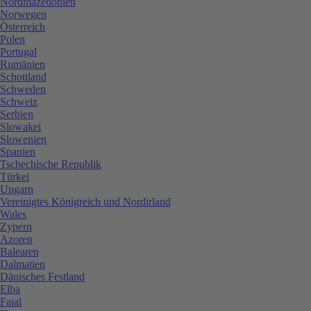
Nordmazedonien
Norwegen
Österreich
Polen
Portugal
Rumänien
Schottland
Schweden
Schweiz
Serbien
Slowakei
Slowenien
Spanien
Tschechische Republik
Türkei
Ungarn
Vereinigtes Königreich und Nordirland
Wales
Zypern
Azoren
Balearen
Dalmatien
Dänisches Festland
Elba
Faial