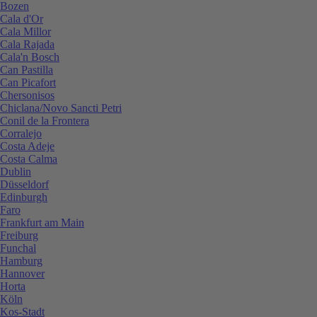
Bozen
Cala d'Or
Cala Millor
Cala Rajada
Cala'n Bosch
Can Pastilla
Can Picafort
Chersonisos
Chiclana/Novo Sancti Petri
Conil de la Frontera
Corralejo
Costa Adeje
Costa Calma
Dublin
Düsseldorf
Edinburgh
Faro
Frankfurt am Main
Freiburg
Funchal
Hamburg
Hannover
Horta
Köln
Kos-Stadt