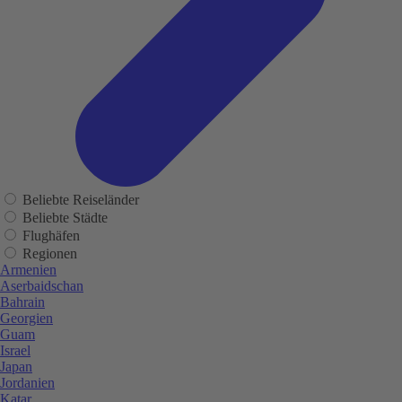
Beliebte Reiseländer
Beliebte Städte
Flughäfen
Regionen
Armenien
Aserbaidschan
Bahrain
Georgien
Guam
Israel
Japan
Jordanien
Katar