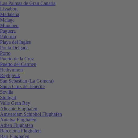
Las Palmas de Gran Canaria
Lissabon
Madalena
Malaga
München
Paguera
Palermo
Playa del Ingles
Ponta Delgada
Porto
Puerto de la Cruz
Puerto del Carmen
Rethymnon
Reykjavik
San Sebastian (La Gomera)
Santa Cruz de Tenerife
Sevilla
Stuttgart
Valle Gran Rey
Alicante Flughafen
Amsterdam Schiphol Flughafen
Antalya Flughafen
Athen Flughafen
Barcelona Flughafen
Bari Flughafen