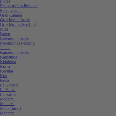
Flores
Französisches Festland
Fuerteventura
Gran Canaria
Griechische Inseln
Griechisches Festland
Ibiza
Istrien
Italienische Inseln
Italienisches Festland
Jandia
Kanarische Inseln
Karpathos
Kefalonia
Korfu
Korsika
Kos
Kreta
La Gomera
La Palma
Lanzarote
Madeira
Mallorca
Malta (Insel)
Menorca