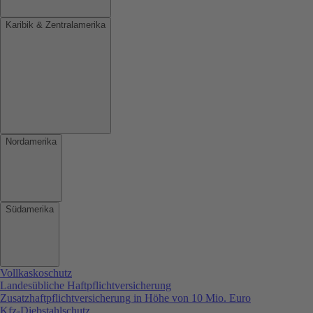
Karibik & Zentralamerika
Nordamerika
Südamerika
Vollkaskoschutz
Landesübliche Haftpflichtversicherung
Zusatzhaftpflichtversicherung in Höhe von 10 Mio. Euro
Kfz-Diebstahlschutz