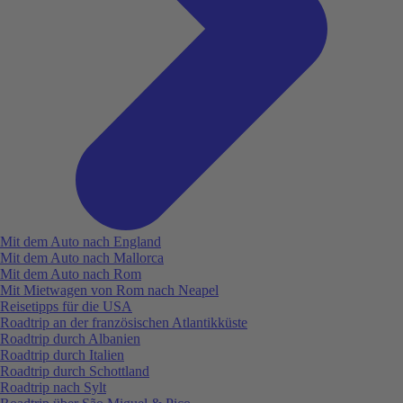
Mit dem Auto nach England
Mit dem Auto nach Mallorca
Mit dem Auto nach Rom
Mit Mietwagen von Rom nach Neapel
Reisetipps für die USA
Roadtrip an der französischen Atlantikküste
Roadtrip durch Albanien
Roadtrip durch Italien
Roadtrip durch Schottland
Roadtrip nach Sylt