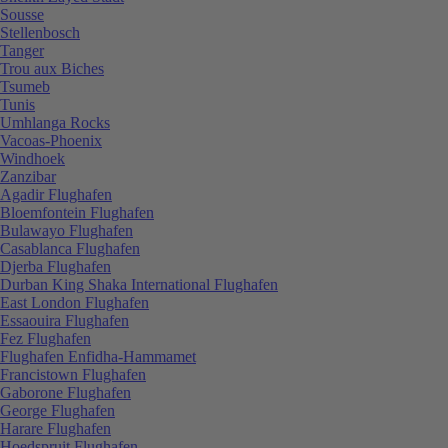
Sousse
Stellenbosch
Tanger
Trou aux Biches
Tsumeb
Tunis
Umhlanga Rocks
Vacoas-Phoenix
Windhoek
Zanzibar
Agadir Flughafen
Bloemfontein Flughafen
Bulawayo Flughafen
Casablanca Flughafen
Djerba Flughafen
Durban King Shaka International Flughafen
East London Flughafen
Essaouira Flughafen
Fez Flughafen
Flughafen Enfidha-Hammamet
Francistown Flughafen
Gaborone Flughafen
George Flughafen
Harare Flughafen
Hoedspruit Flughafen