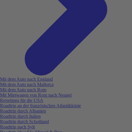
Mit dem Auto nach England
Mit dem Auto nach Mallorca
Mit dem Auto nach Rom
Mit Mietwagen von Rom nach Neapel
Reisetipps für die USA
Roadtrip an der französischen Atlantikküste
Roadtrip durch Albanien
Roadtrip durch Italien
Roadtrip durch Schottland
Roadtrip nach Sylt