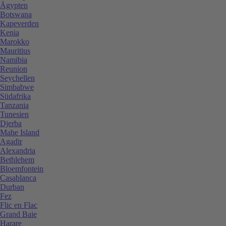
Ägypten
Botswana
Kapeverden
Kenia
Marokko
Mauritius
Namibia
Reunion
Seychellen
Simbabwe
Südafrika
Tanzania
Tunesien
Djerba
Mahe Island
Agadir
Alexandria
Bethlehem
Bloemfontein
Casablanca
Durban
Fez
Flic en Flac
Grand Baie
Harare