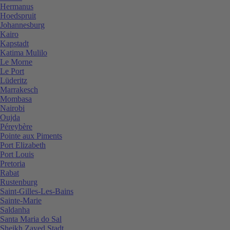
Hermanus
Hoedspruit
Johannesburg
Kairo
Kapstadt
Katima Mulilo
Le Morne
Le Port
Lüderitz
Marrakesch
Mombasa
Nairobi
Oujda
Péreybère
Pointe aux Piments
Port Elizabeth
Port Louis
Pretoria
Rabat
Rustenburg
Saint-Gilles-Les-Bains
Sainte-Marie
Saldanha
Santa Maria do Sal
Sheikh Zayed Stadt