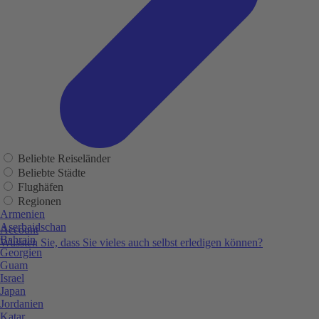
Beliebte Reiseländer
Beliebte Städte
Flughäfen
Regionen
Armenien
Aserbaidschan
Account
Bahrain
Wussten Sie, dass Sie vieles auch selbst erledigen können?
Georgien
Guam
Israel
Japan
Jordanien
Katar