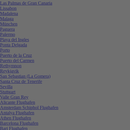
Las Palmas de Gran Canaria
Lissabon
Madalena
Malaga
München
Paguera
Palermo
Playa del Ingles
Ponta Delgada
Porto
Puerto de la Cruz
Puerto del Carmen
Rethymnon
Reykjavik
San Sebastian (La Gomera)
Santa Cruz de Tenerife
Sevilla
Stuttgart
Valle Gran Rey
Alicante Flughafen
Amsterdam Schiphol Flughafen
Antalya Flughafen
Athen Flughafen
Barcelona Flughafen
Bari Flughafen