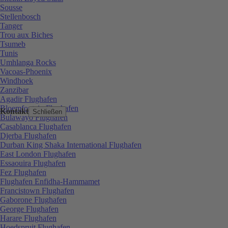
Sousse
Stellenbosch
Tanger
Trou aux Biches
Tsumeb
Tunis
Umhlanga Rocks
Vacoas-Phoenix
Windhoek
Zanzibar
Agadir Flughafen
Bloemfontein Flughafen
Kontakt
Schließen
Bulawayo Flughafen
Casablanca Flughafen
Djerba Flughafen
Durban King Shaka International Flughafen
East London Flughafen
Essaouira Flughafen
Fez Flughafen
Flughafen Enfidha-Hammamet
Francistown Flughafen
Gaborone Flughafen
George Flughafen
Harare Flughafen
Hoedspruit Flughafen