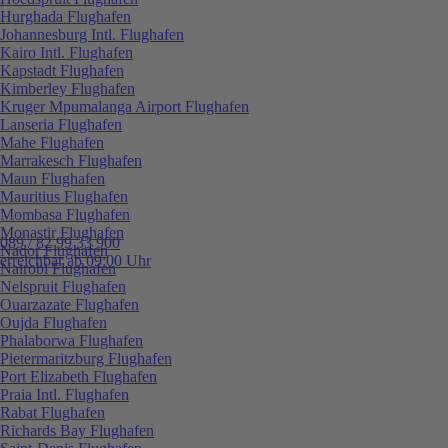
Hurghada Flughafen
Johannesburg Intl. Flughafen
Kairo Intl. Flughafen
Kapstadt Flughafen
Kimberley Flughafen
Kruger Mpumalanga Airport Flughafen
Lanseria Flughafen
Mahe Flughafen
Marrakesch Flughafen
Maun Flughafen
Mauritius Flughafen
Mombasa Flughafen
Monastir Flughafen
089 / 82 99 33 900
Nador Flughafen
erreichbar ab 09:00 Uhr
Nairobi Flughafen
Nelspruit Flughafen
Ouarzazate Flughafen
Oujda Flughafen
Phalaborwa Flughafen
Pietermaritzburg Flughafen
Port Elizabeth Flughafen
Praia Intl. Flughafen
Rabat Flughafen
Richards Bay Flughafen