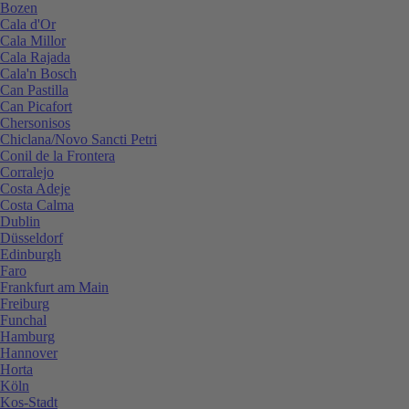
Bozen
Cala d'Or
Cala Millor
Cala Rajada
Cala'n Bosch
Can Pastilla
Can Picafort
Chersonisos
Chiclana/Novo Sancti Petri
Conil de la Frontera
Corralejo
Costa Adeje
Costa Calma
Dublin
Düsseldorf
Edinburgh
Faro
Frankfurt am Main
Freiburg
Funchal
Hamburg
Hannover
Horta
Köln
Kos-Stadt