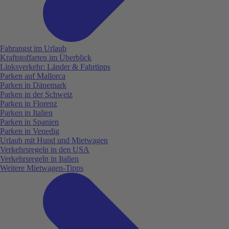
Fahrangst im Urlaub
Kraftstoffarten im Überblick
Linksverkehr: Länder & Fahrtipps
Parken auf Mallorca
Parken in Dänemark
Parken in der Schweiz
Parken in Florenz
Parken in Italien
Parken in Spanien
Parken in Venedig
Urlaub mit Hund und Mietwagen
Verkehrsregeln in den USA
Verkehrsregeln in Italien
Weitere Mietwagen-Tipps