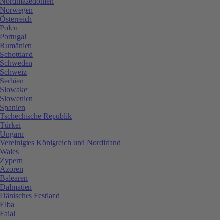
Nordmazedonien
Norwegen
Österreich
Polen
Portugal
Rumänien
Schottland
Schweden
Schweiz
Serbien
Slowakei
Slowenien
Spanien
Tschechische Republik
Türkei
Ungarn
Vereinigtes Königreich und Nordirland
Wales
Zypern
Azoren
Balearen
Dalmatien
Dänisches Festland
Elba
Faial