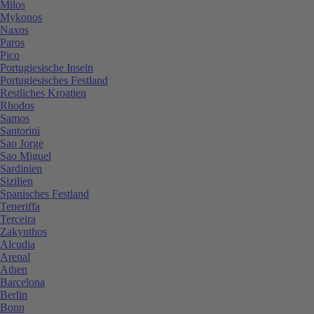
Milos
Mykonos
Naxos
Paros
Pico
Portugiesische Inseln
Portugiesisches Festland
Restliches Kroatien
Rhodos
Samos
Santorini
Sao Jorge
Sao Miguel
Sardinien
Sizilien
Spanisches Festland
Teneriffa
Terceira
Zakynthos
Alcudia
Arenal
Athen
Barcelona
Berlin
Bonn