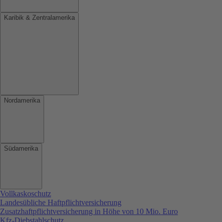
Karibik & Zentralamerika
Nordamerika
Südamerika
Vollkaskoschutz
Landesübliche Haftpflichtversicherung
Zusatzhaftpflichtversicherung in Höhe von 10 Mio. Euro
Kfz-Diebstahlschutz