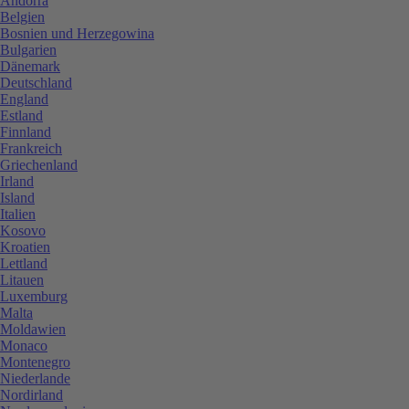
Andorra
Belgien
Bosnien und Herzegowina
Bulgarien
Dänemark
Deutschland
England
Estland
Finnland
Frankreich
Griechenland
Irland
Island
Italien
Kosovo
Kroatien
Lettland
Litauen
Luxemburg
Malta
Moldawien
Monaco
Montenegro
Niederlande
Nordirland