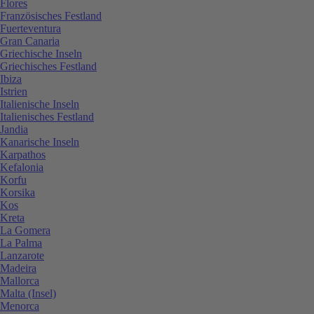
Flores
Französisches Festland
Fuerteventura
Gran Canaria
Griechische Inseln
Griechisches Festland
Ibiza
Istrien
Italienische Inseln
Italienisches Festland
Jandia
Kanarische Inseln
Karpathos
Kefalonia
Korfu
Korsika
Kos
Kreta
La Gomera
La Palma
Lanzarote
Madeira
Mallorca
Malta (Insel)
Menorca