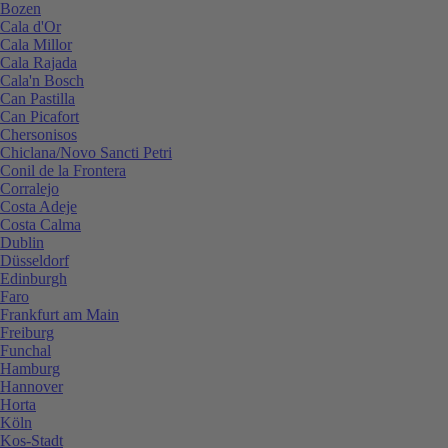
Bozen
Cala d'Or
Cala Millor
Cala Rajada
Cala'n Bosch
Can Pastilla
Can Picafort
Chersonisos
Chiclana/Novo Sancti Petri
Conil de la Frontera
Corralejo
Costa Adeje
Costa Calma
Dublin
Düsseldorf
Edinburgh
Faro
Frankfurt am Main
Freiburg
Funchal
Hamburg
Hannover
Horta
Köln
Kos-Stadt