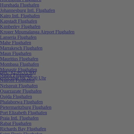
Hurghada Flughafen
Johannesburg Intl. Flughafen
Kairo Intl. Flughafen
Kapstadt Flughafen
Kimberley Flughafen
Kruger Mpumalanga Airport Flughafen
Lanseria Flughafen
Mahe Flughafen
Marrakesch Flughafen
Maun Flughafen
Mauritius Flughafen
Mombasa Flughafen
Monastir Flughafen
089 / 82 99 33 900
Nador Flughafen
erreichbar bis 20:00 Uhr
Nairobi Flughafen
Nelspruit Flughafen
Ouarzazate Flughafen
Oujda Flughafen
Phalaborwa Flughafen
Pietermaritzburg Flughafen
Port Elizabeth Flughafen
Praia Intl. Flughafen
Rabat Flughafen
Richards Bay Flughafen