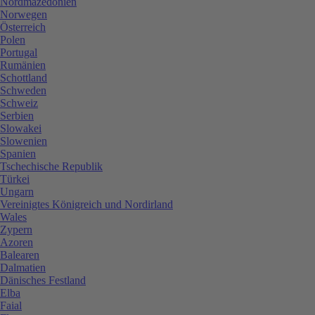
Nordmazedonien
Norwegen
Österreich
Polen
Portugal
Rumänien
Schottland
Schweden
Schweiz
Serbien
Slowakei
Slowenien
Spanien
Tschechische Republik
Türkei
Ungarn
Vereinigtes Königreich und Nordirland
Wales
Zypern
Azoren
Balearen
Dalmatien
Dänisches Festland
Elba
Faial