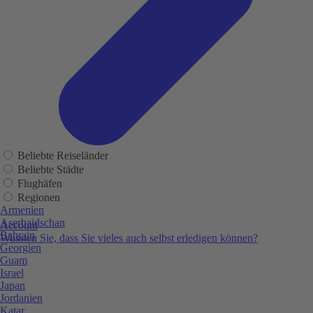
Beliebte Reiseländer
Beliebte Städte
Flughäfen
Regionen
Armenien
Aserbaidschan
Account
Bahrain
Wussten Sie, dass Sie vieles auch selbst erledigen können?
Georgien
Guam
Israel
Japan
Jordanien
Katar