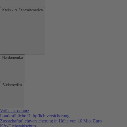
Karibik & Zentralamerika
Nordamerika
Südamerika
Vollkaskoschutz
Landesübliche Haftpflichtversicherung
Zusatzhaftpflichtversicherung in Höhe von 10 Mio. Euro
Kfz-Diebstahlschutz