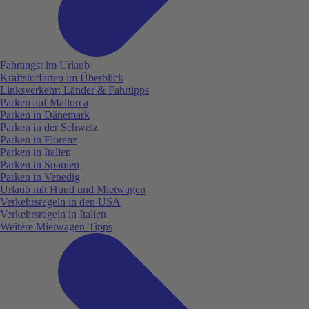
Fahrangst im Urlaub
Kraftstoffarten im Überblick
Linksverkehr: Länder & Fahrtipps
Parken auf Mallorca
Parken in Dänemark
Parken in der Schweiz
Parken in Florenz
Parken in Italien
Parken in Spanien
Parken in Venedig
Urlaub mit Hund und Mietwagen
Verkehrsregeln in den USA
Verkehrsregeln in Italien
Weitere Mietwagen-Tipps