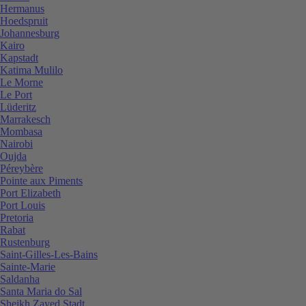
Hermanus
Hoedspruit
Johannesburg
Kairo
Kapstadt
Katima Mulilo
Le Morne
Le Port
Lüderitz
Marrakesch
Mombasa
Nairobi
Oujda
Péreybère
Pointe aux Piments
Port Elizabeth
Port Louis
Pretoria
Rabat
Rustenburg
Saint-Gilles-Les-Bains
Sainte-Marie
Saldanha
Santa Maria do Sal
Sheikh Zayed Stadt