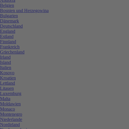
Andorra
Belgien
Bosnien und Herzegowina
Bulgarien
Dänemark
Deutschland
England
Estland
Finnland
Frankreich
Griechenland
Irland
Island
Italien
Kosovo
Kroatien
Lettland
Litauen
Luxemburg
Malta
Moldawien
Monaco
Montenegro
Niederlande
Nordirland