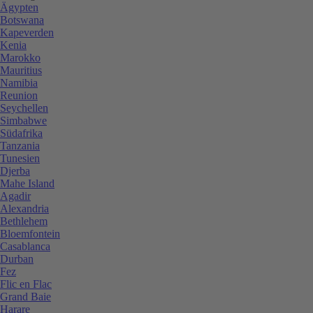
Ägypten
Botswana
Kapeverden
Kenia
Marokko
Mauritius
Namibia
Reunion
Seychellen
Simbabwe
Südafrika
Tanzania
Tunesien
Djerba
Mahe Island
Agadir
Alexandria
Bethlehem
Bloemfontein
Casablanca
Durban
Fez
Flic en Flac
Grand Baie
Harare