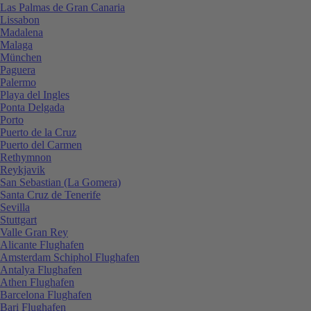
Las Palmas de Gran Canaria
Lissabon
Madalena
Malaga
München
Paguera
Palermo
Playa del Ingles
Ponta Delgada
Porto
Puerto de la Cruz
Puerto del Carmen
Rethymnon
Reykjavik
San Sebastian (La Gomera)
Santa Cruz de Tenerife
Sevilla
Stuttgart
Valle Gran Rey
Alicante Flughafen
Amsterdam Schiphol Flughafen
Antalya Flughafen
Athen Flughafen
Barcelona Flughafen
Bari Flughafen