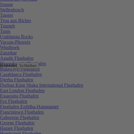
Sousse
Stellenbosch
Tanger
Trou aux Biches
Tsumeb
Tunis
Umhlanga Rocks
Vacoas-Phoenix
Windhoek
Zanzibar
Agadir Flughafen
Bloemfontein Flughafen
Kontakt
Schließen
Bulawayo Flughafen
Casablanca Flughafen
Djerba Flughafen
Durban King Shaka International Flughafen
East London Flughafen
Essaouira Flughafen
Fez Flughafen
Flughafen Enfidha-Hammamet
Francistown Flughafen
Gaborone Flughafen
George Flughafen
Harare Flughafen
Hoedspruit Flughafen