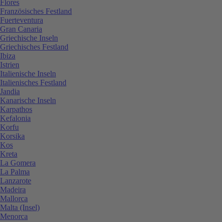
Flores
Französisches Festland
Fuerteventura
Gran Canaria
Griechische Inseln
Griechisches Festland
Ibiza
Istrien
Italienische Inseln
Italienisches Festland
Jandia
Kanarische Inseln
Karpathos
Kefalonia
Korfu
Korsika
Kos
Kreta
La Gomera
La Palma
Lanzarote
Madeira
Mallorca
Malta (Insel)
Menorca