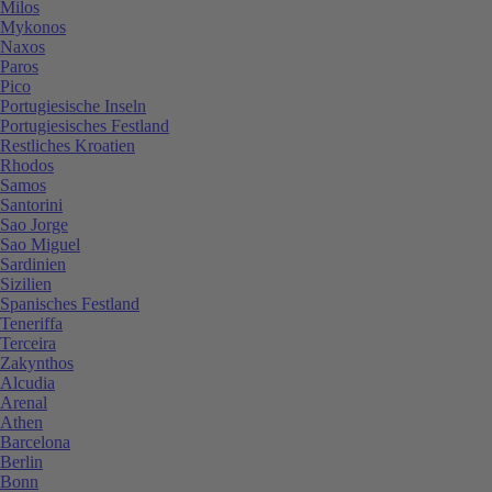
Milos
Mykonos
Naxos
Paros
Pico
Portugiesische Inseln
Portugiesisches Festland
Restliches Kroatien
Rhodos
Samos
Santorini
Sao Jorge
Sao Miguel
Sardinien
Sizilien
Spanisches Festland
Teneriffa
Terceira
Zakynthos
Alcudia
Arenal
Athen
Barcelona
Berlin
Bonn