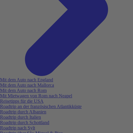
Mit dem Auto nach England
Mit dem Auto nach Mallorca
Mit dem Auto nach Rom
Mit Mietwagen von Rom nach Neapel
Reisetipps für die USA
Roadtrip an der französischen Atlantikküste
Roadtrip durch Albanien
Roadtrip durch Italien
Roadtrip durch Schottland
Roadtrip nach Sylt