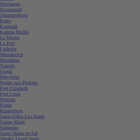
Hermanus
Hoedspruit
Johannesburg
Kairo
Kapstadt
Katima Mulilo
Le Morne
Le Port
Lüderitz
Marrakesch
Mombasa
Nairobi
Oujda
Péreybère
Pointe aux Piments
Port Elizabeth
Port Louis
Pretoria
Rabat
Rustenburg
Saint-Gilles-Les-Bains
Sainte-Marie
Saldanha
Santa Maria do Sal
Sheikh Zayed Stadt