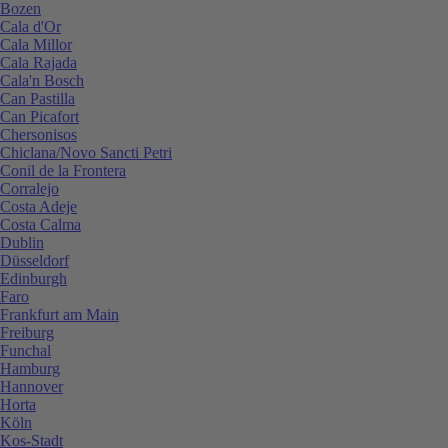
Bozen
Cala d'Or
Cala Millor
Cala Rajada
Cala'n Bosch
Can Pastilla
Can Picafort
Chersonisos
Chiclana/Novo Sancti Petri
Conil de la Frontera
Corralejo
Costa Adeje
Costa Calma
Dublin
Düsseldorf
Edinburgh
Faro
Frankfurt am Main
Freiburg
Funchal
Hamburg
Hannover
Horta
Köln
Kos-Stadt