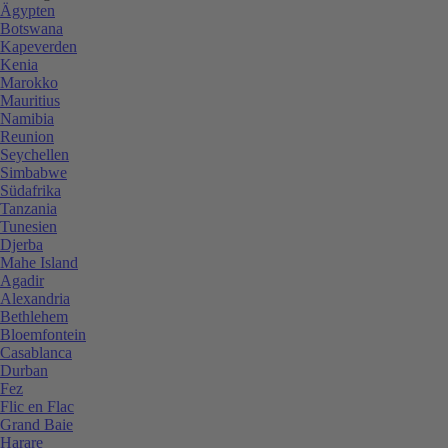
Ägypten
Botswana
Kapeverden
Kenia
Marokko
Mauritius
Namibia
Reunion
Seychellen
Simbabwe
Südafrika
Tanzania
Tunesien
Djerba
Mahe Island
Agadir
Alexandria
Bethlehem
Bloemfontein
Casablanca
Durban
Fez
Flic en Flac
Grand Baie
Harare