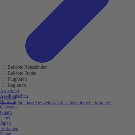
Beliebte Reiseländer
Beliebte Städte
Flughäfen
Regionen
Armenien
Aserbaidschan
Account
Bahrain
Wussten Sie, dass Sie vieles auch selbst erledigen können?
Georgien
Guam
Israel
Japan
Jordanien
Katar