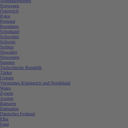
Nordmazedonien
Norwegen
Österreich
Polen
Portugal
Rumänien
Schottland
Schweden
Schweiz
Serbien
Slowakei
Slowenien
Spanien
Tschechische Republik
Türkei
Ungarn
Vereinigtes Königreich und Nordirland
Wales
Zypern
Azoren
Balearen
Dalmatien
Dänisches Festland
Elba
Faial