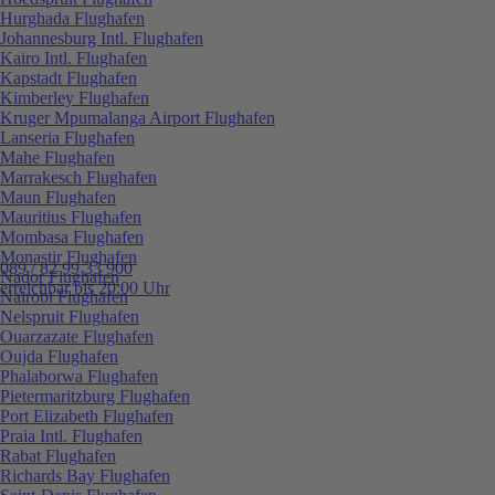
Hurghada Flughafen
Johannesburg Intl. Flughafen
Kairo Intl. Flughafen
Kapstadt Flughafen
Kimberley Flughafen
Kruger Mpumalanga Airport Flughafen
Lanseria Flughafen
Mahe Flughafen
Marrakesch Flughafen
Maun Flughafen
Mauritius Flughafen
Mombasa Flughafen
Monastir Flughafen
089 / 82 99 33 900
Nador Flughafen
erreichbar bis 20:00 Uhr
Nairobi Flughafen
Nelspruit Flughafen
Ouarzazate Flughafen
Oujda Flughafen
Phalaborwa Flughafen
Pietermaritzburg Flughafen
Port Elizabeth Flughafen
Praia Intl. Flughafen
Rabat Flughafen
Richards Bay Flughafen