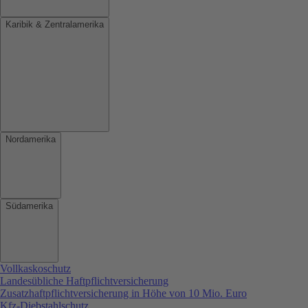
Karibik & Zentralamerika
Nordamerika
Südamerika
Vollkaskoschutz
Landesübliche Haftpflichtversicherung
Zusatzhaftpflichtversicherung in Höhe von 10 Mio. Euro
Kfz-Diebstahlschutz