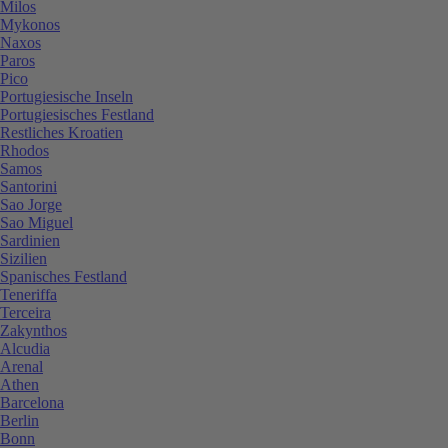
Milos
Mykonos
Naxos
Paros
Pico
Portugiesische Inseln
Portugiesisches Festland
Restliches Kroatien
Rhodos
Samos
Santorini
Sao Jorge
Sao Miguel
Sardinien
Sizilien
Spanisches Festland
Teneriffa
Terceira
Zakynthos
Alcudia
Arenal
Athen
Barcelona
Berlin
Bonn