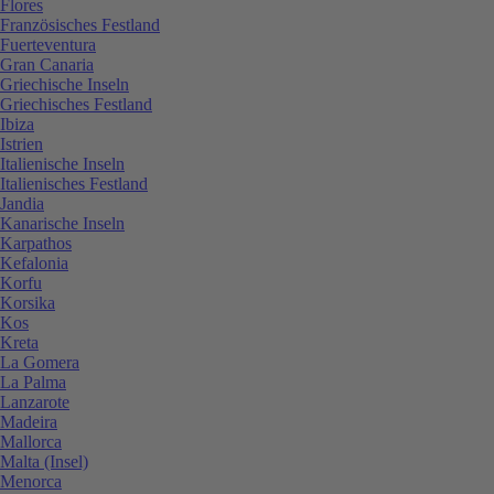
Flores
Französisches Festland
Fuerteventura
Gran Canaria
Griechische Inseln
Griechisches Festland
Ibiza
Istrien
Italienische Inseln
Italienisches Festland
Jandia
Kanarische Inseln
Karpathos
Kefalonia
Korfu
Korsika
Kos
Kreta
La Gomera
La Palma
Lanzarote
Madeira
Mallorca
Malta (Insel)
Menorca