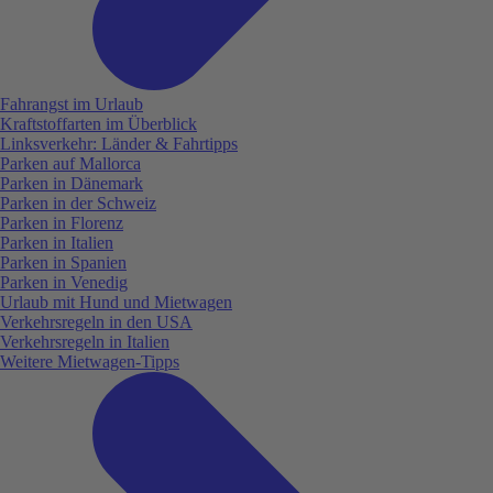
Fahrangst im Urlaub
Kraftstoffarten im Überblick
Linksverkehr: Länder & Fahrtipps
Parken auf Mallorca
Parken in Dänemark
Parken in der Schweiz
Parken in Florenz
Parken in Italien
Parken in Spanien
Parken in Venedig
Urlaub mit Hund und Mietwagen
Verkehrsregeln in den USA
Verkehrsregeln in Italien
Weitere Mietwagen-Tipps