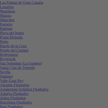
Las Palmas de Gran Canaria
Lissabon
Madalena
Malaga
München
Paguera
Palermo
Playa del Ingles
Ponta Delgada
Porto
Puerto de la Cruz
Puerto del Carmen
Rethymnon
Reykjavik
San Sebastian (La Gomera)
Santa Cruz de Tenerife
Sevilla
Stuttgart
Valle Gran Rey
Alicante Flughafen
Amsterdam Schiphol Flughafen
Antalya Flughafen
Athen Flughafen
Barcelona Flughafen
Bari Flughafen