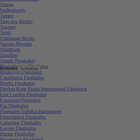
Sousse
Stellenbosch
Tanger
Trou aux Biches
Tsumeb
Tunis
Umhlanga Rocks
Vacoas-Phoenix
Windhoek
Zanzibar
Agadir Flughafen
Bloemfontein Flughafen
Kontakt
Schließen
Bulawayo Flughafen
Casablanca Flughafen
Djerba Flughafen
Durban King Shaka International Flughafen
East London Flughafen
Essaouira Flughafen
Fez Flughafen
Flughafen Enfidha-Hammamet
Francistown Flughafen
Gaborone Flughafen
George Flughafen
Harare Flughafen
Hoedspruit Flughafen