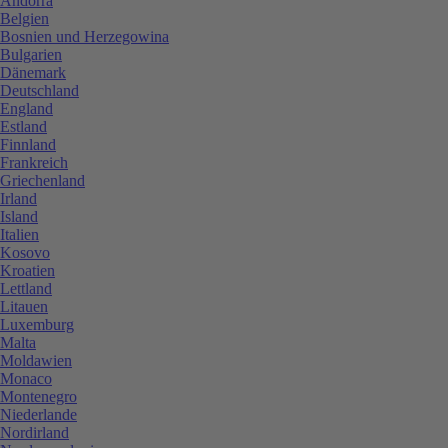
Andorra
Belgien
Bosnien und Herzegowina
Bulgarien
Dänemark
Deutschland
England
Estland
Finnland
Frankreich
Griechenland
Irland
Island
Italien
Kosovo
Kroatien
Lettland
Litauen
Luxemburg
Malta
Moldawien
Monaco
Montenegro
Niederlande
Nordirland