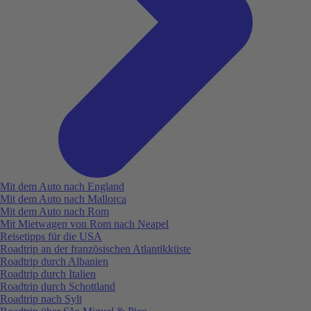
Mit dem Auto nach England
Mit dem Auto nach Mallorca
Mit dem Auto nach Rom
Mit Mietwagen von Rom nach Neapel
Reisetipps für die USA
Roadtrip an der französischen Atlantikküste
Roadtrip durch Albanien
Roadtrip durch Italien
Roadtrip durch Schottland
Roadtrip nach Sylt