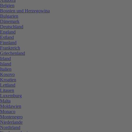
Andorra
Belgien
Bosnien und Herzegowina
Bulgarien
Dänemark
Deutschland
England
Estland
Finnland
Frankreich
Griechenland
Irland
Island
Italien
Kosovo
Kroatien
Lettland
Litauen
Luxemburg
Malta
Moldawien
Monaco
Montenegro
Niederlande
Nordirland