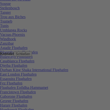
Sousse
Stellenbosch
Tanger
Trou aux Biches
Tsumeb
Tunis
Umhlanga Rocks
Vacoas-Phoenix
Windhoek
Zanzibar
Agadir Flughafen
Bloemfontein Flughafen
Kontakt
Schließen
Bulawayo Flughafen
Casablanca Flughafen
Djerba Flughafen
Durban King Shaka International Flughafen
East London Flughafen
Essaouira Flughafen
Fez Flughafen
Flughafen Enfidha-Hammamet
Francistown Flughafen
Gaborone Flughafen
George Flughafen
Harare Flughafen
Hoedspruit Flughafen