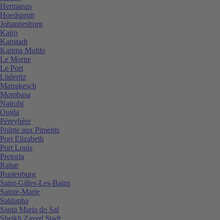
Hermanus
Hoedspruit
Johannesburg
Kairo
Kapstadt
Katima Mulilo
Le Morne
Le Port
Lüderitz
Marrakesch
Mombasa
Nairobi
Oujda
Péreybère
Pointe aux Piments
Port Elizabeth
Port Louis
Pretoria
Rabat
Rustenburg
Saint-Gilles-Les-Bains
Sainte-Marie
Saldanha
Santa Maria do Sal
Sheikh Zayed Stadt