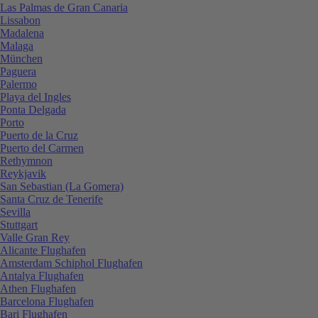
Las Palmas de Gran Canaria
Lissabon
Madalena
Malaga
München
Paguera
Palermo
Playa del Ingles
Ponta Delgada
Porto
Puerto de la Cruz
Puerto del Carmen
Rethymnon
Reykjavik
San Sebastian (La Gomera)
Santa Cruz de Tenerife
Sevilla
Stuttgart
Valle Gran Rey
Alicante Flughafen
Amsterdam Schiphol Flughafen
Antalya Flughafen
Athen Flughafen
Barcelona Flughafen
Bari Flughafen