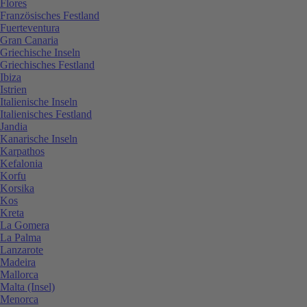
Flores
Französisches Festland
Fuerteventura
Gran Canaria
Griechische Inseln
Griechisches Festland
Ibiza
Istrien
Italienische Inseln
Italienisches Festland
Jandia
Kanarische Inseln
Karpathos
Kefalonia
Korfu
Korsika
Kos
Kreta
La Gomera
La Palma
Lanzarote
Madeira
Mallorca
Malta (Insel)
Menorca