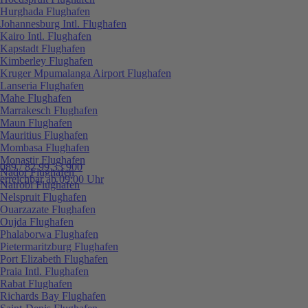
Hurghada Flughafen
Johannesburg Intl. Flughafen
Kairo Intl. Flughafen
Kapstadt Flughafen
Kimberley Flughafen
Kruger Mpumalanga Airport Flughafen
Lanseria Flughafen
Mahe Flughafen
Marrakesch Flughafen
Maun Flughafen
Mauritius Flughafen
Mombasa Flughafen
Monastir Flughafen
089 / 82 99 33 900
Nador Flughafen
erreichbar ab 09:00 Uhr
Nairobi Flughafen
Nelspruit Flughafen
Ouarzazate Flughafen
Oujda Flughafen
Phalaborwa Flughafen
Pietermaritzburg Flughafen
Port Elizabeth Flughafen
Praia Intl. Flughafen
Rabat Flughafen
Richards Bay Flughafen