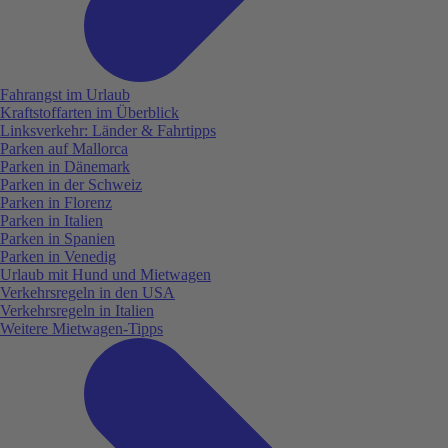
Fahrangst im Urlaub
Kraftstoffarten im Überblick
Linksverkehr: Länder & Fahrtipps
Parken auf Mallorca
Parken in Dänemark
Parken in der Schweiz
Parken in Florenz
Parken in Italien
Parken in Spanien
Parken in Venedig
Urlaub mit Hund und Mietwagen
Verkehrsregeln in den USA
Verkehrsregeln in Italien
Weitere Mietwagen-Tipps