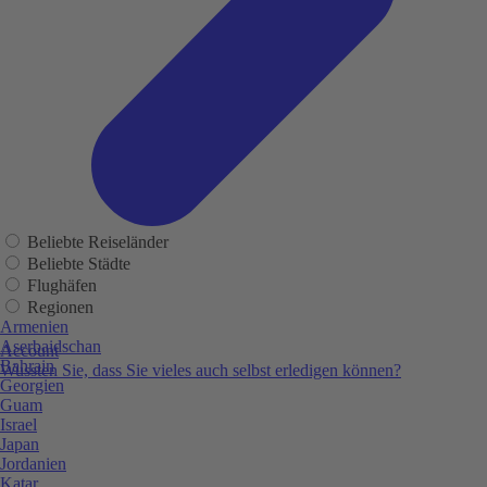
Beliebte Reiseländer
Beliebte Städte
Flughäfen
Regionen
Armenien
Aserbaidschan
Account
Bahrain
Wussten Sie, dass Sie vieles auch selbst erledigen können?
Georgien
Guam
Israel
Japan
Jordanien
Katar