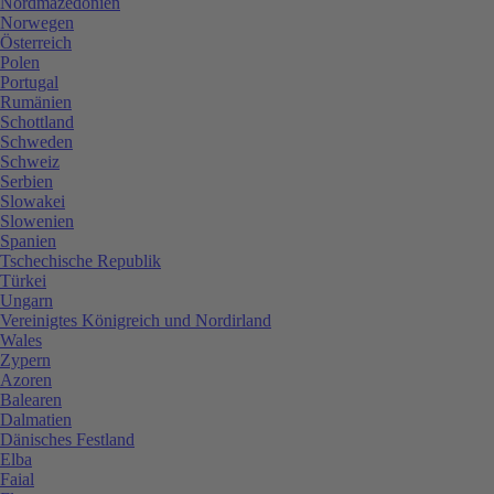
Nordmazedonien
Norwegen
Österreich
Polen
Portugal
Rumänien
Schottland
Schweden
Schweiz
Serbien
Slowakei
Slowenien
Spanien
Tschechische Republik
Türkei
Ungarn
Vereinigtes Königreich und Nordirland
Wales
Zypern
Azoren
Balearen
Dalmatien
Dänisches Festland
Elba
Faial