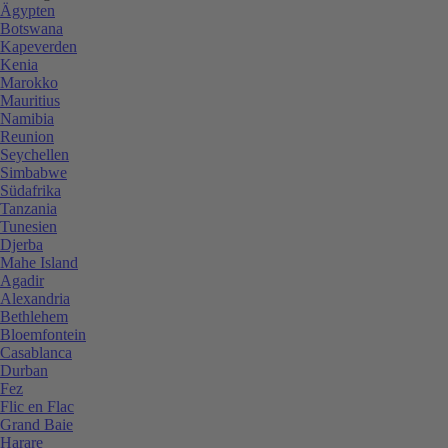
Ägypten
Botswana
Kapeverden
Kenia
Marokko
Mauritius
Namibia
Reunion
Seychellen
Simbabwe
Südafrika
Tanzania
Tunesien
Djerba
Mahe Island
Agadir
Alexandria
Bethlehem
Bloemfontein
Casablanca
Durban
Fez
Flic en Flac
Grand Baie
Harare