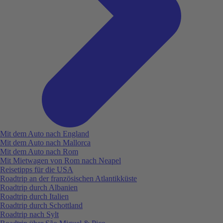
Mit dem Auto nach England
Mit dem Auto nach Mallorca
Mit dem Auto nach Rom
Mit Mietwagen von Rom nach Neapel
Reisetipps für die USA
Roadtrip an der französischen Atlantikküste
Roadtrip durch Albanien
Roadtrip durch Italien
Roadtrip durch Schottland
Roadtrip nach Sylt