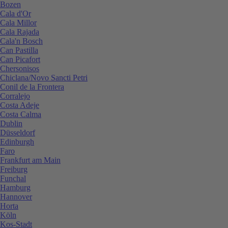
Bozen
Cala d'Or
Cala Millor
Cala Rajada
Cala'n Bosch
Can Pastilla
Can Picafort
Chersonisos
Chiclana/Novo Sancti Petri
Conil de la Frontera
Corralejo
Costa Adeje
Costa Calma
Dublin
Düsseldorf
Edinburgh
Faro
Frankfurt am Main
Freiburg
Funchal
Hamburg
Hannover
Horta
Köln
Kos-Stadt