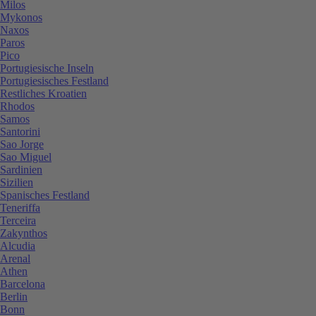
Milos
Mykonos
Naxos
Paros
Pico
Portugiesische Inseln
Portugiesisches Festland
Restliches Kroatien
Rhodos
Samos
Santorini
Sao Jorge
Sao Miguel
Sardinien
Sizilien
Spanisches Festland
Teneriffa
Terceira
Zakynthos
Alcudia
Arenal
Athen
Barcelona
Berlin
Bonn