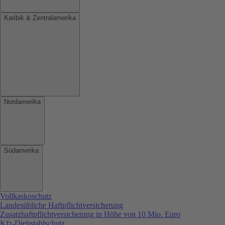
Karibik & Zentralamerika
Nordamerika
Südamerika
Vollkaskoschutz
Landesübliche Haftpflichtversicherung
Zusatzhaftpflichtversicherung in Höhe von 10 Mio. Euro
Kfz-Diebstahlschutz