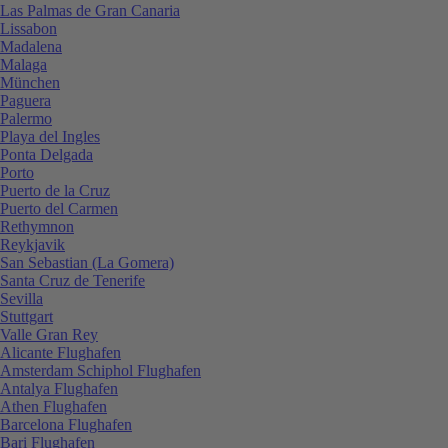
Las Palmas de Gran Canaria
Lissabon
Madalena
Malaga
München
Paguera
Palermo
Playa del Ingles
Ponta Delgada
Porto
Puerto de la Cruz
Puerto del Carmen
Rethymnon
Reykjavik
San Sebastian (La Gomera)
Santa Cruz de Tenerife
Sevilla
Stuttgart
Valle Gran Rey
Alicante Flughafen
Amsterdam Schiphol Flughafen
Antalya Flughafen
Athen Flughafen
Barcelona Flughafen
Bari Flughafen