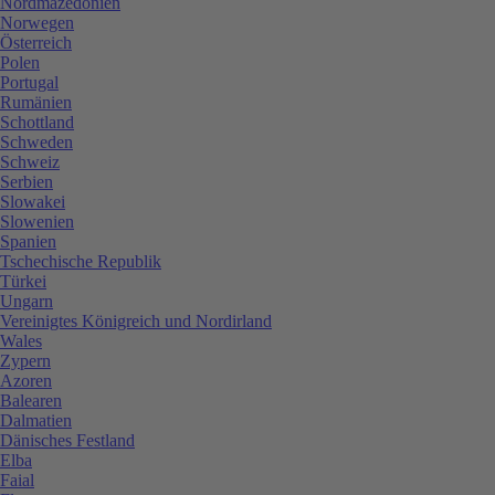
Nordmazedonien
Norwegen
Österreich
Polen
Portugal
Rumänien
Schottland
Schweden
Schweiz
Serbien
Slowakei
Slowenien
Spanien
Tschechische Republik
Türkei
Ungarn
Vereinigtes Königreich und Nordirland
Wales
Zypern
Azoren
Balearen
Dalmatien
Dänisches Festland
Elba
Faial