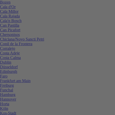
Bozen
Cala d'Or
Cala Millor
Cala Rajada
Cala'n Bosch
Can Pastilla
Can Picafort
Chersonisos
Chiclana/Novo Sancti Petri
Conil de la Frontera
Corralejo
Costa Adeje
Costa Calma
Dublin
Düsseldorf
Edinburgh
Faro
Frankfurt am Main
Freiburg
Funchal
Hamburg
Hannover
Horta
Köln
Kos-Stadt