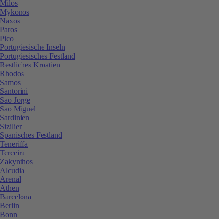
Milos
Mykonos
Naxos
Paros
Pico
Portugiesische Inseln
Portugiesisches Festland
Restliches Kroatien
Rhodos
Samos
Santorini
Sao Jorge
Sao Miguel
Sardinien
Sizilien
Spanisches Festland
Teneriffa
Terceira
Zakynthos
Alcudia
Arenal
Athen
Barcelona
Berlin
Bonn