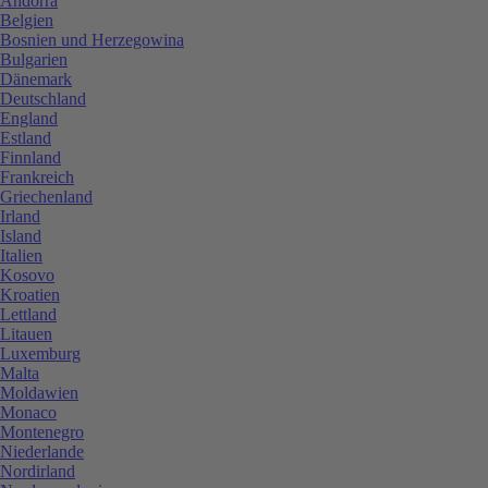
Andorra
Belgien
Bosnien und Herzegowina
Bulgarien
Dänemark
Deutschland
England
Estland
Finnland
Frankreich
Griechenland
Irland
Island
Italien
Kosovo
Kroatien
Lettland
Litauen
Luxemburg
Malta
Moldawien
Monaco
Montenegro
Niederlande
Nordirland