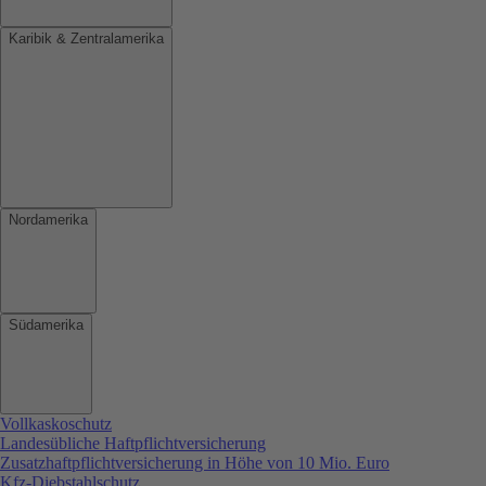
Karibik & Zentralamerika
Nordamerika
Südamerika
Vollkaskoschutz
Landesübliche Haftpflichtversicherung
Zusatzhaftpflichtversicherung in Höhe von 10 Mio. Euro
Kfz-Diebstahlschutz