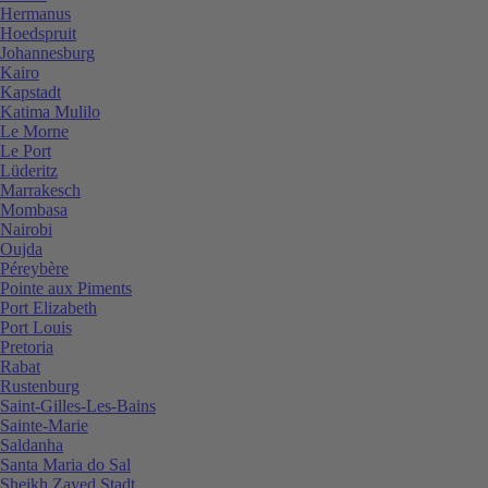
Hermanus
Hoedspruit
Johannesburg
Kairo
Kapstadt
Katima Mulilo
Le Morne
Le Port
Lüderitz
Marrakesch
Mombasa
Nairobi
Oujda
Péreybère
Pointe aux Piments
Port Elizabeth
Port Louis
Pretoria
Rabat
Rustenburg
Saint-Gilles-Les-Bains
Sainte-Marie
Saldanha
Santa Maria do Sal
Sheikh Zayed Stadt