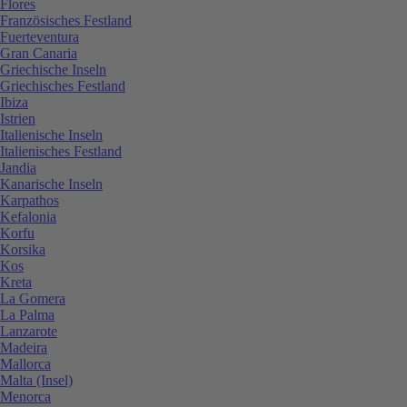
Flores
Französisches Festland
Fuerteventura
Gran Canaria
Griechische Inseln
Griechisches Festland
Ibiza
Istrien
Italienische Inseln
Italienisches Festland
Jandia
Kanarische Inseln
Karpathos
Kefalonia
Korfu
Korsika
Kos
Kreta
La Gomera
La Palma
Lanzarote
Madeira
Mallorca
Malta (Insel)
Menorca