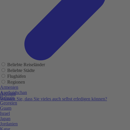
Beliebte Reiseländer
Beliebte Städte
Flughäfen
Regionen
Armenien
Aserbaidschan
Account
Bahrain
Wussten Sie, dass Sie vieles auch selbst erledigen können?
Georgien
Guam
Israel
Japan
Jordanien
Katar