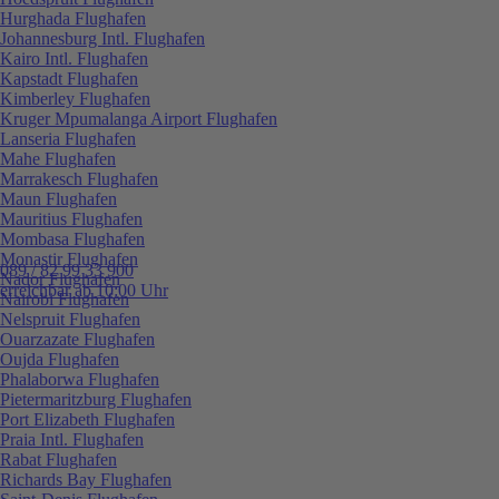
Hurghada Flughafen
Johannesburg Intl. Flughafen
Kairo Intl. Flughafen
Kapstadt Flughafen
Kimberley Flughafen
Kruger Mpumalanga Airport Flughafen
Lanseria Flughafen
Mahe Flughafen
Marrakesch Flughafen
Maun Flughafen
Mauritius Flughafen
Mombasa Flughafen
Monastir Flughafen
089 / 82 99 33 900
Nador Flughafen
erreichbar ab 10:00 Uhr
Nairobi Flughafen
Nelspruit Flughafen
Ouarzazate Flughafen
Oujda Flughafen
Phalaborwa Flughafen
Pietermaritzburg Flughafen
Port Elizabeth Flughafen
Praia Intl. Flughafen
Rabat Flughafen
Richards Bay Flughafen