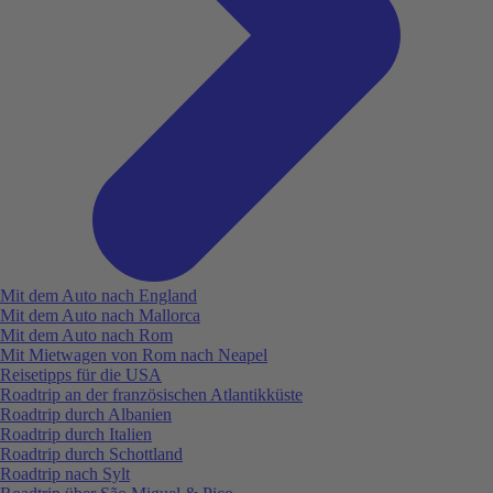
Mit dem Auto nach England
Mit dem Auto nach Mallorca
Mit dem Auto nach Rom
Mit Mietwagen von Rom nach Neapel
Reisetipps für die USA
Roadtrip an der französischen Atlantikküste
Roadtrip durch Albanien
Roadtrip durch Italien
Roadtrip durch Schottland
Roadtrip nach Sylt