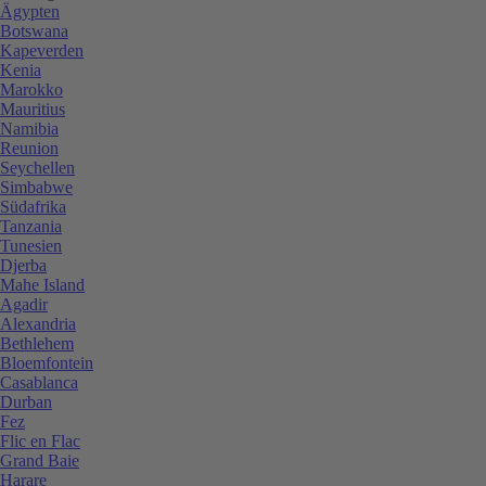
Ägypten
Botswana
Kapeverden
Kenia
Marokko
Mauritius
Namibia
Reunion
Seychellen
Simbabwe
Südafrika
Tanzania
Tunesien
Djerba
Mahe Island
Agadir
Alexandria
Bethlehem
Bloemfontein
Casablanca
Durban
Fez
Flic en Flac
Grand Baie
Harare