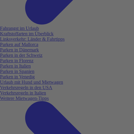
Fahrangst im Urlaub
Kraftstoffarten im Überblick
Linksverkehr: Länder & Fahrtipps
Parken auf Mallorca
Parken in Dänemark
Parken in der Schweiz
Parken in Florenz
Parken in Italien
Parken in Spanien
Parken in Venedig
Urlaub mit Hund und Mietwagen
Verkehrsregeln in den USA
Verkehrsregeln in Italien
Weitere Mietwagen-Tipps