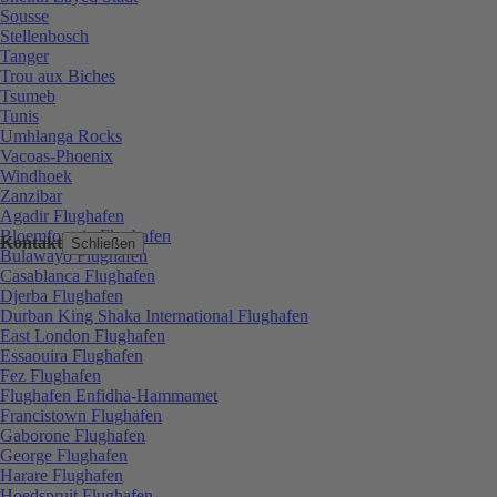
Sousse
Stellenbosch
Tanger
Trou aux Biches
Tsumeb
Tunis
Umhlanga Rocks
Vacoas-Phoenix
Windhoek
Zanzibar
Agadir Flughafen
Bloemfontein Flughafen
Kontakt
Schließen
Bulawayo Flughafen
Casablanca Flughafen
Djerba Flughafen
Durban King Shaka International Flughafen
East London Flughafen
Essaouira Flughafen
Fez Flughafen
Flughafen Enfidha-Hammamet
Francistown Flughafen
Gaborone Flughafen
George Flughafen
Harare Flughafen
Hoedspruit Flughafen