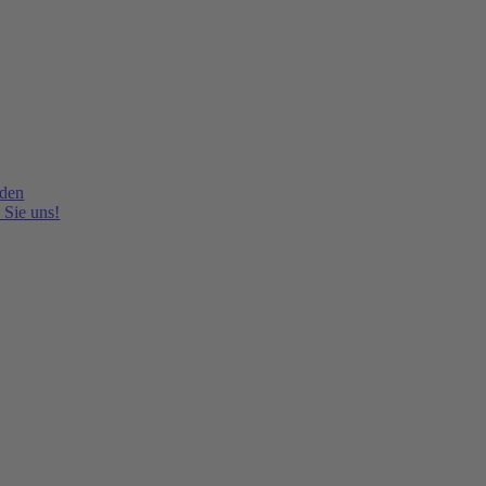
lden
 Sie uns!