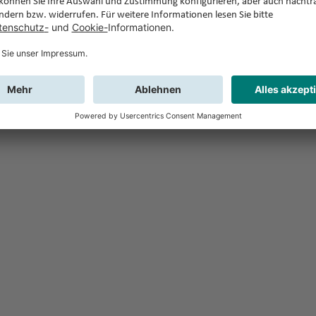
Feedback
Sie haben Fr
Buchung?