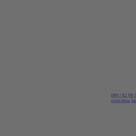
089 / 82 99 
erreichbar b