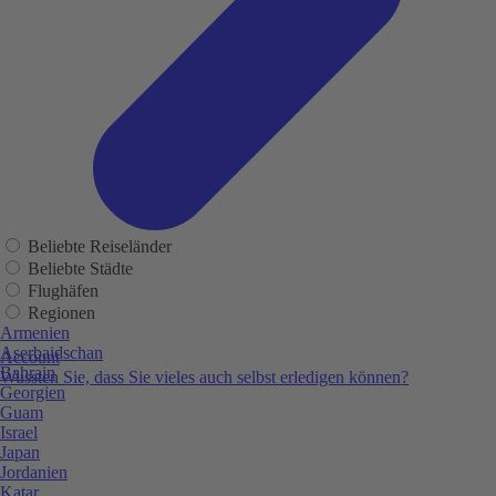
Beliebte Reiseländer
Beliebte Städte
Flughäfen
Regionen
Armenien
Aserbaidschan
Account
Bahrain
Wussten Sie, dass Sie vieles auch selbst erledigen können?
Georgien
Guam
Israel
Japan
Jordanien
Katar