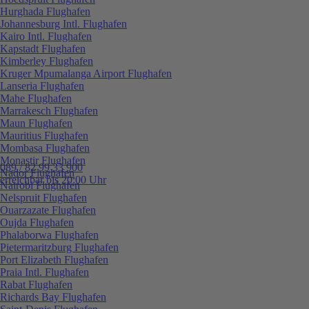
Hurghada Flughafen
Johannesburg Intl. Flughafen
Kairo Intl. Flughafen
Kapstadt Flughafen
Kimberley Flughafen
Kruger Mpumalanga Airport Flughafen
Lanseria Flughafen
Mahe Flughafen
Marrakesch Flughafen
Maun Flughafen
Mauritius Flughafen
Mombasa Flughafen
Monastir Flughafen
089 / 82 99 33 900
Nador Flughafen
erreichbar bis 20:00 Uhr
Nairobi Flughafen
Nelspruit Flughafen
Ouarzazate Flughafen
Oujda Flughafen
Phalaborwa Flughafen
Pietermaritzburg Flughafen
Port Elizabeth Flughafen
Praia Intl. Flughafen
Rabat Flughafen
Richards Bay Flughafen