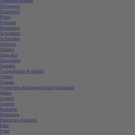
Nordmazedonien
Norwegen
Österreich
Polen
Portugal
Rumänien
Schottland
Schweden
Schweiz
Serbien
Slowakei
Slowenien
Spanien
Tschechische Republik
Türkei
Ungarn
Vereinigtes Königreich und Nordirland
Wales
Zypern
Azoren
Balearen
Dalmatien
Dänisches Festland
Elba
Faial