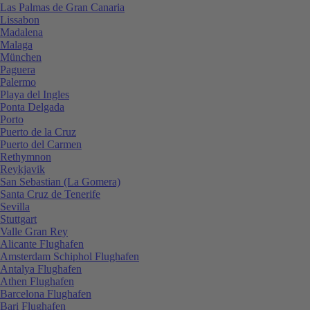
Las Palmas de Gran Canaria
Lissabon
Madalena
Malaga
München
Paguera
Palermo
Playa del Ingles
Ponta Delgada
Porto
Puerto de la Cruz
Puerto del Carmen
Rethymnon
Reykjavik
San Sebastian (La Gomera)
Santa Cruz de Tenerife
Sevilla
Stuttgart
Valle Gran Rey
Alicante Flughafen
Amsterdam Schiphol Flughafen
Antalya Flughafen
Athen Flughafen
Barcelona Flughafen
Bari Flughafen