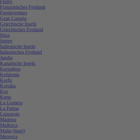
Flores
Französisches Festland
Fuerteventura
Gran Canaria
Griechische Inseln
Griechisches Festland
Ibiza
Istrien
Italienische Inseln
Italienisches Festland
Jandia
Kanarische Inseln
Karpathos
Kefalonia
Korfu
Korsika
Kos
Kreta
La Gomera
La Palma
Lanzarote
Madeira
Mallorca
Malta (Insel)
Menorca