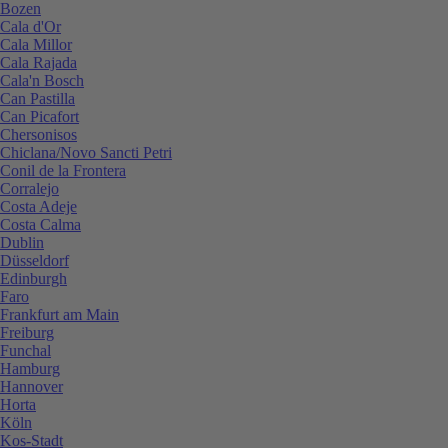
Bozen
Cala d'Or
Cala Millor
Cala Rajada
Cala'n Bosch
Can Pastilla
Can Picafort
Chersonisos
Chiclana/Novo Sancti Petri
Conil de la Frontera
Corralejo
Costa Adeje
Costa Calma
Dublin
Düsseldorf
Edinburgh
Faro
Frankfurt am Main
Freiburg
Funchal
Hamburg
Hannover
Horta
Köln
Kos-Stadt