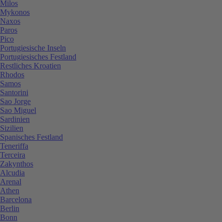
Milos
Mykonos
Naxos
Paros
Pico
Portugiesische Inseln
Portugiesisches Festland
Restliches Kroatien
Rhodos
Samos
Santorini
Sao Jorge
Sao Miguel
Sardinien
Sizilien
Spanisches Festland
Teneriffa
Terceira
Zakynthos
Alcudia
Arenal
Athen
Barcelona
Berlin
Bonn