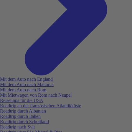
Mit dem Auto nach England
Mit dem Auto nach Mallorca
Mit dem Auto nach Rom
Mit Mietwagen von Rom nach Neapel
Reisetipps für die USA
Roadtrip an der französischen Atlantikküste
Roadtrip durch Albanien
Roadtrip durch Italien
Roadtrip durch Schottland
Roadtrip nach Sylt