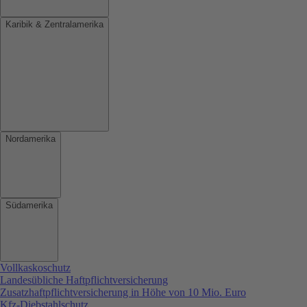
Karibik & Zentralamerika
Nordamerika
Südamerika
Vollkaskoschutz
Landesübliche Haftpflichtversicherung
Zusatzhaftpflichtversicherung in Höhe von 10 Mio. Euro
Kfz-Diebstahlschutz