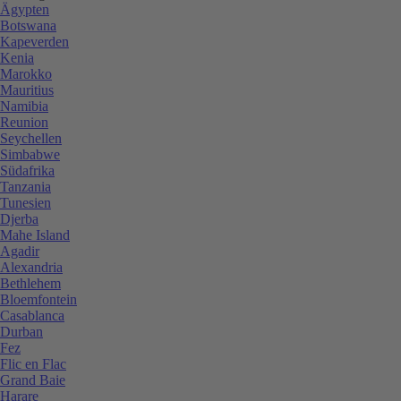
Ägypten
Botswana
Kapeverden
Kenia
Marokko
Mauritius
Namibia
Reunion
Seychellen
Simbabwe
Südafrika
Tanzania
Tunesien
Djerba
Mahe Island
Agadir
Alexandria
Bethlehem
Bloemfontein
Casablanca
Durban
Fez
Flic en Flac
Grand Baie
Harare