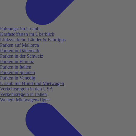
Fahrangst im Urlaub
Kraftstoffarten im Überblick
Linksverkehr: Länder & Fahrtipps
Parken auf Mallorca
Parken in Dänemark
Parken in der Schweiz
Parken in Florenz
Parken in Italien
Parken in Spanien
Parken in Venedig
Urlaub mit Hund und Mietwagen
Verkehrsregeln in den USA
Verkehrsregeln in Italien
Weitere Mietwagen-Tipps