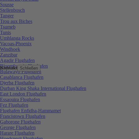
Sousse
Stellenbosch
Tanger
Trou aux Biches
Tsumeb
Tunis
Umhlanga Rocks
Vacoas-Phoenix
Windhoek
Zanzibar
Agadir Flughafen
Bloemfontein Flughafen
Kontakt
Schließen
Bulawayo Flughafen
Casablanca Flughafen
Djerba Flughafen
Durban King Shaka International Flughafen
East London Flughafen
Essaouira Flughafen
Fez Flughafen
Flughafen Enfidha-Hammamet
Francistown Flughafen
Gaborone Flughafen
George Flughafen
Harare Flughafen
Hoedspruit Flughafen