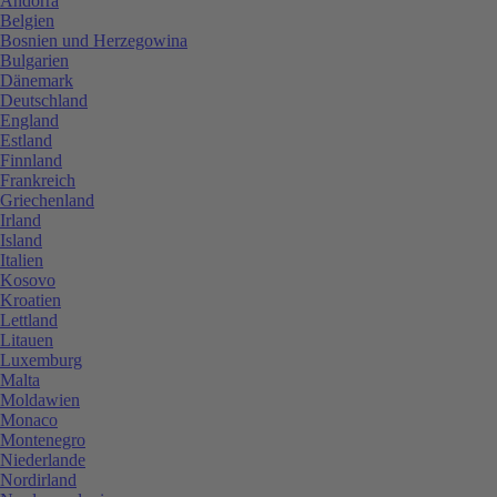
Andorra
Belgien
Bosnien und Herzegowina
Bulgarien
Dänemark
Deutschland
England
Estland
Finnland
Frankreich
Griechenland
Irland
Island
Italien
Kosovo
Kroatien
Lettland
Litauen
Luxemburg
Malta
Moldawien
Monaco
Montenegro
Niederlande
Nordirland