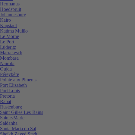
Hermanus
Hoedspruit
Johannesburg
Kairo
Kapstadt
Katima Mulilo
Le Morne
Le Port
Lüderitz
Marrakesch
Mombasa
Nairobi
Oujda
Péreybère
Pointe aux Piments
Port Elizabeth
Port Louis
Pretoria
Rabat
Rustenburg
Saint-Gilles-Les-Bains
Sainte-Marie
Saldanha
Santa Maria do Sal
Sheikh Zayed Stadt