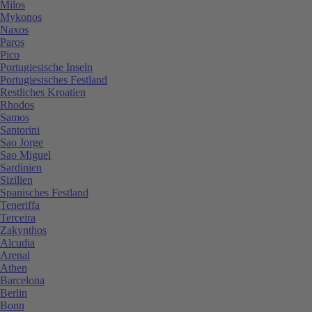
Milos
Mykonos
Naxos
Paros
Pico
Portugiesische Inseln
Portugiesisches Festland
Restliches Kroatien
Rhodos
Samos
Santorini
Sao Jorge
Sao Miguel
Sardinien
Sizilien
Spanisches Festland
Teneriffa
Terceira
Zakynthos
Alcudia
Arenal
Athen
Barcelona
Berlin
Bonn