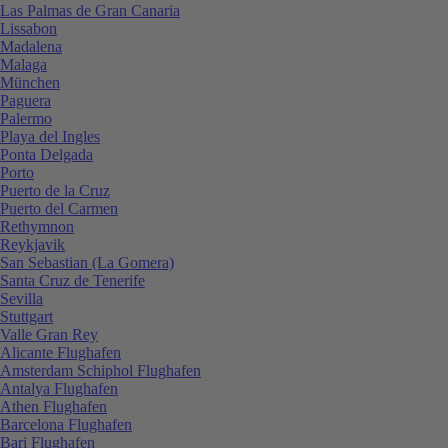
Las Palmas de Gran Canaria
Lissabon
Madalena
Malaga
München
Paguera
Palermo
Playa del Ingles
Ponta Delgada
Porto
Puerto de la Cruz
Puerto del Carmen
Rethymnon
Reykjavik
San Sebastian (La Gomera)
Santa Cruz de Tenerife
Sevilla
Stuttgart
Valle Gran Rey
Alicante Flughafen
Amsterdam Schiphol Flughafen
Antalya Flughafen
Athen Flughafen
Barcelona Flughafen
Bari Flughafen