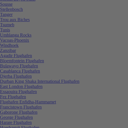
Sousse
Stellenbosch
Tanger
Trou aux Biches
Tsumeb
Tunis
Umhlanga Rocks
Vacoas-Phoenix
Windhoek
Zanzibar
Agadir Flughafen
Bloemfontein Flughafen
Bulawayo Flughafen
Casablanca Flughafen
Djerba Flughafen
Durban King Shaka International Flughafen
East London Flughafen
Essaouira Flughafen
Fez Flughafen
Flughafen Enfidha-Hammamet
Francistown Flughafen
Gaborone Flughafen
George Flughafen
Harare Flughafen
Hoedspruit Flughafen