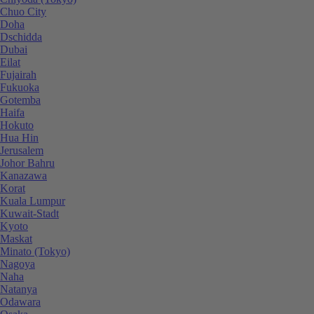
Chuo City
Doha
Dschidda
Dubai
Eilat
Fujairah
Fukuoka
Gotemba
Haifa
Hokuto
Hua Hin
Jerusalem
Johor Bahru
Kanazawa
Korat
Kuala Lumpur
Kuwait-Stadt
Kyoto
Maskat
Minato (Tokyo)
Nagoya
Naha
Natanya
Odawara