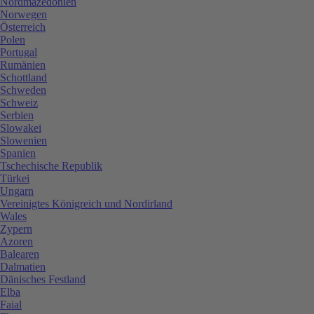
Nordmazedonien
Norwegen
Österreich
Polen
Portugal
Rumänien
Schottland
Schweden
Schweiz
Serbien
Slowakei
Slowenien
Spanien
Tschechische Republik
Türkei
Ungarn
Vereinigtes Königreich und Nordirland
Wales
Zypern
Azoren
Balearen
Dalmatien
Dänisches Festland
Elba
Faial