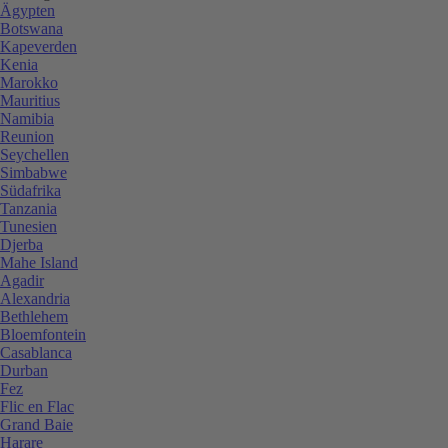
Ägypten
Botswana
Kapeverden
Kenia
Marokko
Mauritius
Namibia
Reunion
Seychellen
Simbabwe
Südafrika
Tanzania
Tunesien
Djerba
Mahe Island
Agadir
Alexandria
Bethlehem
Bloemfontein
Casablanca
Durban
Fez
Flic en Flac
Grand Baie
Harare