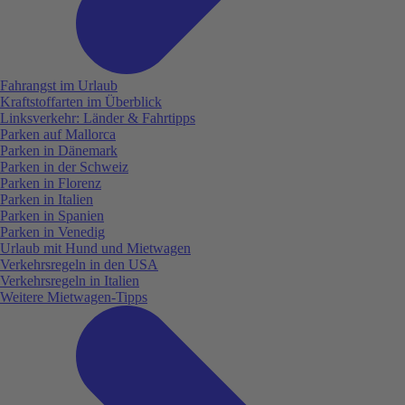
Fahrangst im Urlaub
Kraftstoffarten im Überblick
Linksverkehr: Länder & Fahrtipps
Parken auf Mallorca
Parken in Dänemark
Parken in der Schweiz
Parken in Florenz
Parken in Italien
Parken in Spanien
Parken in Venedig
Urlaub mit Hund und Mietwagen
Verkehrsregeln in den USA
Verkehrsregeln in Italien
Weitere Mietwagen-Tipps