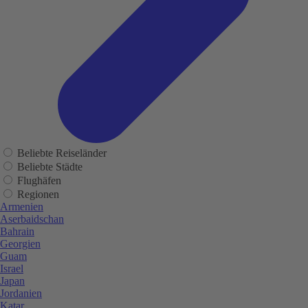
Beliebte Reiseländer
Beliebte Städte
Flughäfen
Regionen
Armenien
Aserbaidschan
Bahrain
Georgien
Guam
Israel
Japan
Jordanien
Katar