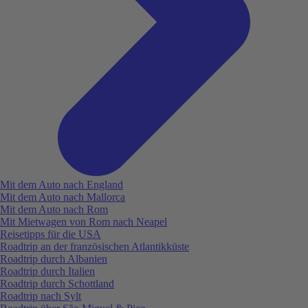
Mit dem Auto nach England
Mit dem Auto nach Mallorca
Mit dem Auto nach Rom
Mit Mietwagen von Rom nach Neapel
Reisetipps für die USA
Roadtrip an der französischen Atlantikküste
Roadtrip durch Albanien
Roadtrip durch Italien
Roadtrip durch Schottland
Roadtrip nach Sylt