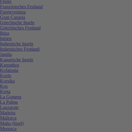
Flores
Französisches Festland
Fuerteventura
Gran Canaria
Griechische Inseln
Griechisches Festland
Ibiza
Istrien
Italienische Inseln
Italienisches Festland
Jandia
Kanarische Inseln
Karpathos
Kefalonia
Korfu
Korsika
Kos
Kreta
La Gomera
La Palma
Lanzarote
Madeira
Mallorca
Malta (Insel)
Menorca