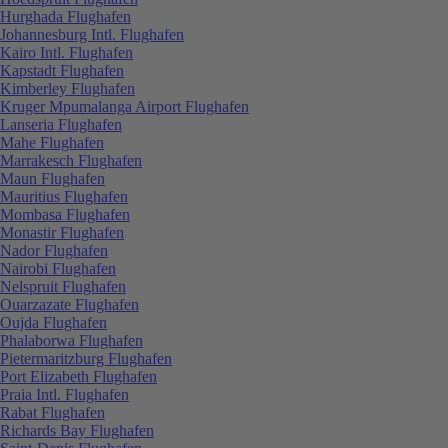
Hurghada Flughafen
Johannesburg Intl. Flughafen
Kairo Intl. Flughafen
Kapstadt Flughafen
Kimberley Flughafen
Kruger Mpumalanga Airport Flughafen
Lanseria Flughafen
Mahe Flughafen
Marrakesch Flughafen
Maun Flughafen
Mauritius Flughafen
Mombasa Flughafen
Monastir Flughafen
Nador Flughafen
Nairobi Flughafen
Nelspruit Flughafen
Ouarzazate Flughafen
Oujda Flughafen
Phalaborwa Flughafen
Pietermaritzburg Flughafen
Port Elizabeth Flughafen
Praia Intl. Flughafen
Rabat Flughafen
Richards Bay Flughafen