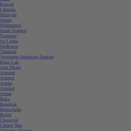
Kuwait
Libanon
Malaysia
Oman
Philippinen
Saudi Arabien
Singapur
Sri Lanka
Südkorea
Thailand
Vereinigte Arabische Emirate
Khao Lak
Abu Dhabi
Amman
Aomori
Aqaba
Ashdod
Atami
Baku
Bangkok
Beerscheba
Beirut
Chaweng
Chiang Mai
Chiyoda (Tokyo)