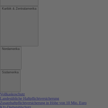
Karibik & Zentralamerika
Nordamerika
Südamerika
Vollkaskoschutz
Landesübliche Haftpflichtversicherung
Zusatzhaftpflichtversicherung in Höhe von 10 Mio. Euro
Kfz-Diebstahlschutz