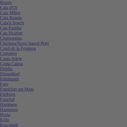
Bozen
Cala d'Or
Cala Millor
Cala Rajada
Cala'n Bosch
Can Pastilla
Can Picafort
Chersonisos
Chiclana/Novo Sancti Petri
Conil de la Frontera
Corralejo
Costa Adeje
Costa Calma
Dublin
Düsseldorf
Edinburgh
Faro
Frankfurt am Main
Freiburg
Funchal
Hamburg
Hannover
Horta
Köln
Kos-Stadt