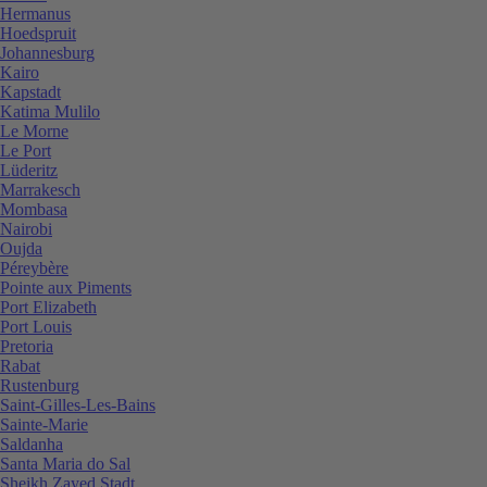
Hermanus
Hoedspruit
Johannesburg
Kairo
Kapstadt
Katima Mulilo
Le Morne
Le Port
Lüderitz
Marrakesch
Mombasa
Nairobi
Oujda
Péreybère
Pointe aux Piments
Port Elizabeth
Port Louis
Pretoria
Rabat
Rustenburg
Saint-Gilles-Les-Bains
Sainte-Marie
Saldanha
Santa Maria do Sal
Sheikh Zayed Stadt