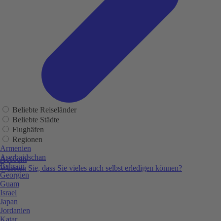
Beliebte Reiseländer
Beliebte Städte
Flughäfen
Regionen
Armenien
Aserbaidschan
Account
Bahrain
Wussten Sie, dass Sie vieles auch selbst erledigen können?
Georgien
Guam
Israel
Japan
Jordanien
Katar