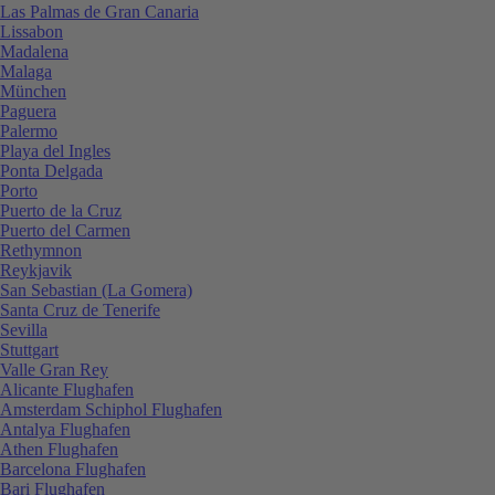
Las Palmas de Gran Canaria
Lissabon
Madalena
Malaga
München
Paguera
Palermo
Playa del Ingles
Ponta Delgada
Porto
Puerto de la Cruz
Puerto del Carmen
Rethymnon
Reykjavik
San Sebastian (La Gomera)
Santa Cruz de Tenerife
Sevilla
Stuttgart
Valle Gran Rey
Alicante Flughafen
Amsterdam Schiphol Flughafen
Antalya Flughafen
Athen Flughafen
Barcelona Flughafen
Bari Flughafen