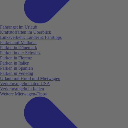
Fahrangst im Urlaub
Kraftstoffarten im Überblick
Linksverkehr: Länder & Fahrtipps
Parken auf Mallorca
Parken in Dänemark
Parken in der Schweiz
Parken in Florenz
Parken in Italien
Parken in Spanien
Parken in Venedig
Urlaub mit Hund und Mietwagen
Verkehrsregeln in den USA
Verkehrsregeln in Italien
Weitere Mietwagen-Tipps