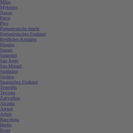
Milos
Mykonos
Naxos
Paros
Pico
Portugiesische Inseln
Portugiesisches Festland
Restliches Kroatien
Rhodos
Samos
Santorini
Sao Jorge
Sao Miguel
Sardinien
Sizilien
Spanisches Festland
Teneriffa
Terceira
Zakynthos
Alcudia
Arenal
Athen
Barcelona
Berlin
Bonn