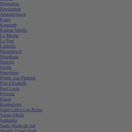
Hermanus
Hoedspruit
Johannesburg
Kairo
Kapstadt
Katima Mulilo
Le Morne
Le Port
Lüderitz
Marrakesch
Mombasa
Nairobi
Oujda
Péreybère
Pointe aux Piments
Port Elizabeth
Port Louis
Pretoria
Rabat
Rustenburg
Saint-Gilles-Les-Bains
Sainte-Marie
Saldanha
Santa Maria do Sal
Sheikh Zayed Stadt