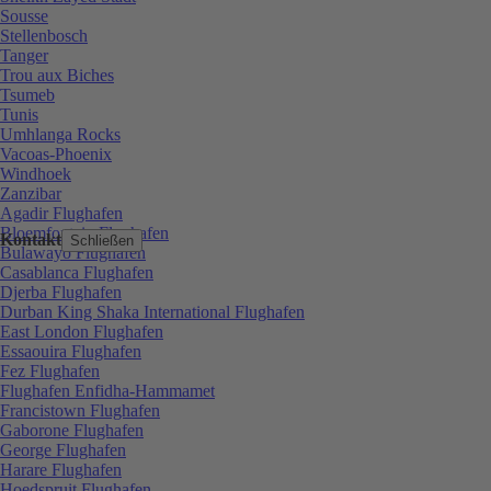
Sousse
Stellenbosch
Tanger
Trou aux Biches
Tsumeb
Tunis
Umhlanga Rocks
Vacoas-Phoenix
Windhoek
Zanzibar
Agadir Flughafen
Bloemfontein Flughafen
Kontakt
Schließen
Bulawayo Flughafen
Casablanca Flughafen
Djerba Flughafen
Durban King Shaka International Flughafen
East London Flughafen
Essaouira Flughafen
Fez Flughafen
Flughafen Enfidha-Hammamet
Francistown Flughafen
Gaborone Flughafen
George Flughafen
Harare Flughafen
Hoedspruit Flughafen