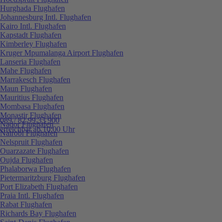
Hurghada Flughafen
Johannesburg Intl. Flughafen
Kairo Intl. Flughafen
Kapstadt Flughafen
Kimberley Flughafen
Kruger Mpumalanga Airport Flughafen
Lanseria Flughafen
Mahe Flughafen
Marrakesch Flughafen
Maun Flughafen
Mauritius Flughafen
Mombasa Flughafen
Monastir Flughafen
089 / 82 99 33 900
Nador Flughafen
erreichbar ab 10:00 Uhr
Nairobi Flughafen
Nelspruit Flughafen
Ouarzazate Flughafen
Oujda Flughafen
Phalaborwa Flughafen
Pietermaritzburg Flughafen
Port Elizabeth Flughafen
Praia Intl. Flughafen
Rabat Flughafen
Richards Bay Flughafen