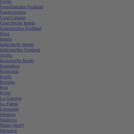
Flores
Französisches Festland
Fuerteventura
Gran Canaria
Griechische Inseln
Griechisches Festland
Ibiza
Istrien
Italienische Inseln
Italienisches Festland
Jandia
Kanarische Inseln
Karpathos
Kefalonia
Korfu
Korsika
Kos
Kreta
La Gomera
La Palma
Lanzarote
Madeira
Mallorca
Malta (Insel)
Menorca