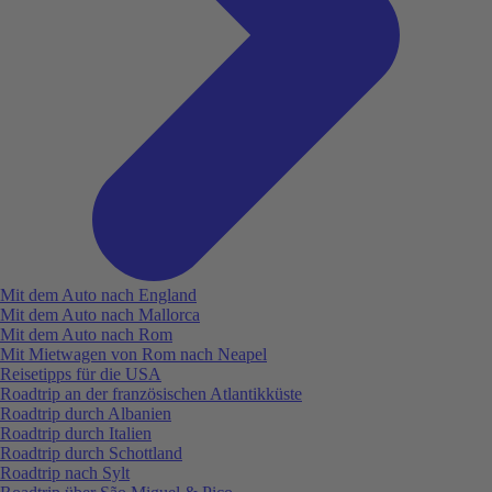
Mit dem Auto nach England
Mit dem Auto nach Mallorca
Mit dem Auto nach Rom
Mit Mietwagen von Rom nach Neapel
Reisetipps für die USA
Roadtrip an der französischen Atlantikküste
Roadtrip durch Albanien
Roadtrip durch Italien
Roadtrip durch Schottland
Roadtrip nach Sylt