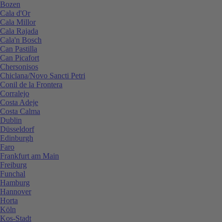
Bozen
Cala d'Or
Cala Millor
Cala Rajada
Cala'n Bosch
Can Pastilla
Can Picafort
Chersonisos
Chiclana/Novo Sancti Petri
Conil de la Frontera
Corralejo
Costa Adeje
Costa Calma
Dublin
Düsseldorf
Edinburgh
Faro
Frankfurt am Main
Freiburg
Funchal
Hamburg
Hannover
Horta
Köln
Kos-Stadt