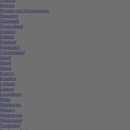
Andorra
Belgien
Bosnien und Herzegowina
Bulgarien
Dänemark
Deutschland
England
Estland
Finnland
Frankreich
Griechenland
Irland
Island
Italien
Kosovo
Kroatien
Lettland
Litauen
Luxemburg
Malta
Moldawien
Monaco
Montenegro
Niederlande
Nordirland