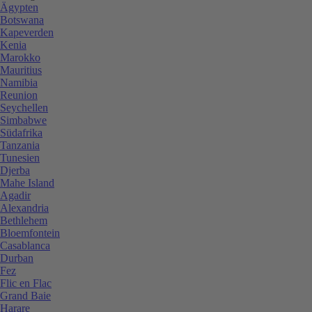
Ägypten
Botswana
Kapeverden
Kenia
Marokko
Mauritius
Namibia
Reunion
Seychellen
Simbabwe
Südafrika
Tanzania
Tunesien
Djerba
Mahe Island
Agadir
Alexandria
Bethlehem
Bloemfontein
Casablanca
Durban
Fez
Flic en Flac
Grand Baie
Harare