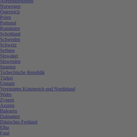
Nordmazedonien
Norwegen
Österreich
Polen
Portugal
Rumänien
Schottland
Schweden
Schweiz
Serbien
Slowakei
Slowenien
Spanien
Tschechische Republik
Türkei
Ungarn
Vereinigtes Königreich und Nordirland
Wales
Zypern
Azoren
Balearen
Dalmatien
Dänisches Festland
Elba
Faial