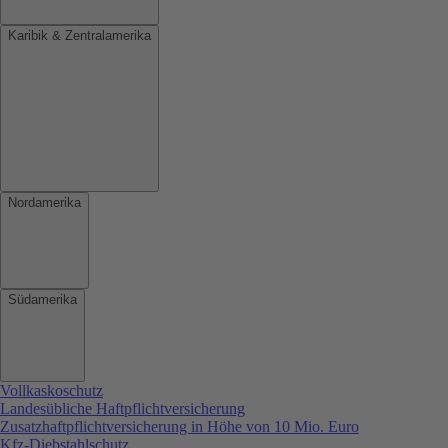
Karibik & Zentralamerika
Nordamerika
Südamerika
Vollkaskoschutz
Landesübliche Haftpflichtversicherung
Zusatzhaftpflichtversicherung in Höhe von 10 Mio. Euro
Kfz-Diebstahlschutz