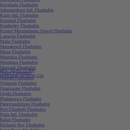
Hurghada Flughafen
Johannesburg Intl. Flughafen
Kairo Intl. Flughafen
Kapstadt Flughafen
Kimberley Flughafen
Kruger Mpumalanga Airport Flughafen
Lanseria Flughafen
Mahe Flughafen
Marrakesch Flughafen
Maun Flughafen
Mauritius Flughafen
Mombasa Flughafen
Monastir Flughafen
089 / 82 99 33 900
Nador Flughafen
erreichbar ab 09:00 Uhr
Nairobi Flughafen
Nelspruit Flughafen
Ouarzazate Flughafen
Oujda Flughafen
Phalaborwa Flughafen
Pietermaritzburg Flughafen
Port Elizabeth Flughafen
Praia Intl. Flughafen
Rabat Flughafen
Richards Bay Flughafen