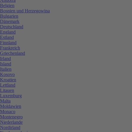
Andorra
Belgien
Bosnien und Herzegowina
Bulgarien
Dänemark
Deutschland
England
Estland
Finnland
Frankreich
Griechenland
Irland
Island
Italien
Kosovo
Kroatien
Lettland
Litauen
Luxemburg
Malta
Moldawien
Monaco
Montenegro
Niederlande
Nordirland