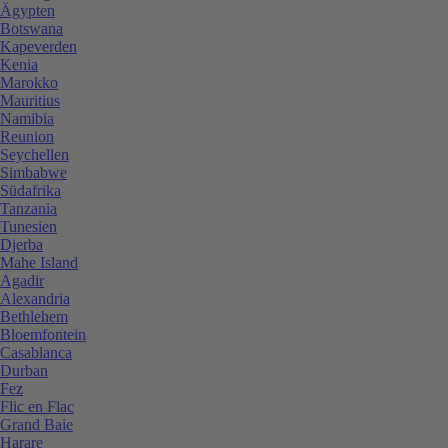
Ägypten
Botswana
Kapeverden
Kenia
Marokko
Mauritius
Namibia
Reunion
Seychellen
Simbabwe
Südafrika
Tanzania
Tunesien
Djerba
Mahe Island
Agadir
Alexandria
Bethlehem
Bloemfontein
Casablanca
Durban
Fez
Flic en Flac
Grand Baie
Harare