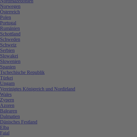
Nordmazedonien
Norwegen
Österreich
Polen
Portugal
Rumänien
Schottland
Schweden
Schweiz
Serbien
Slowakei
Slowenien
Spanien
Tschechische Republik
Türkei
Ungarn
Vereinigtes Königreich und Nordirland
Wales
Zypern
Azoren
Balearen
Dalmatien
Dänisches Festland
Elba
Faial