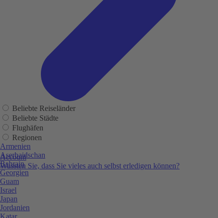
Beliebte Reiseländer
Beliebte Städte
Flughäfen
Regionen
Armenien
Aserbaidschan
Account
Bahrain
Wussten Sie, dass Sie vieles auch selbst erledigen können?
Georgien
Guam
Israel
Japan
Jordanien
Katar