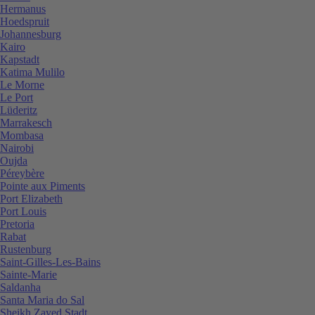
Hermanus
Hoedspruit
Johannesburg
Kairo
Kapstadt
Katima Mulilo
Le Morne
Le Port
Lüderitz
Marrakesch
Mombasa
Nairobi
Oujda
Péreybère
Pointe aux Piments
Port Elizabeth
Port Louis
Pretoria
Rabat
Rustenburg
Saint-Gilles-Les-Bains
Sainte-Marie
Saldanha
Santa Maria do Sal
Sheikh Zayed Stadt