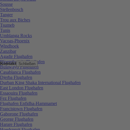
Sousse
Stellenbosch
Tanger
Trou aux Biches
Tsumeb
Tunis
Umhlanga Rocks
Vacoas-Phoenix
Windhoek
Zanzibar
Agadir Flughafen
Bloemfontein Flughafen
Kontakt
Schließen
Bulawayo Flughafen
Casablanca Flughafen
Djerba Flughafen
Durban King Shaka International Flughafen
East London Flughafen
Essaouira Flughafen
Fez Flughafen
Flughafen Enfidha-Hammamet
Francistown Flughafen
Gaborone Flughafen
George Flughafen
Harare Flughafen
Hoedspruit Flughafen