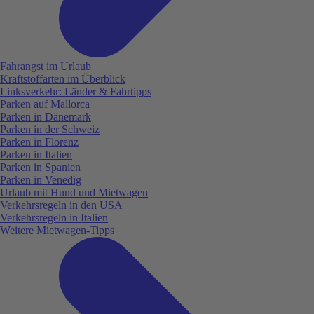
Fahrangst im Urlaub
Kraftstoffarten im Überblick
Linksverkehr: Länder & Fahrtipps
Parken auf Mallorca
Parken in Dänemark
Parken in der Schweiz
Parken in Florenz
Parken in Italien
Parken in Spanien
Parken in Venedig
Urlaub mit Hund und Mietwagen
Verkehrsregeln in den USA
Verkehrsregeln in Italien
Weitere Mietwagen-Tipps