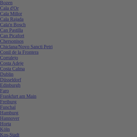
Bozen
Cala d'Or
Cala Millor
Cala Rajada
Cala'n Bosch
Can Pastilla
Can Picafort
Chersonisos
Chiclana/Novo Sancti Petri
Conil de la Frontera
Corralejo
Costa Adeje
Costa Calma
Dublin
Düsseldorf
Edinburgh
Faro
Frankfurt am Main
Freiburg
Funchal
Hamburg
Hannover
Horta
Köln
Kos-Stadt