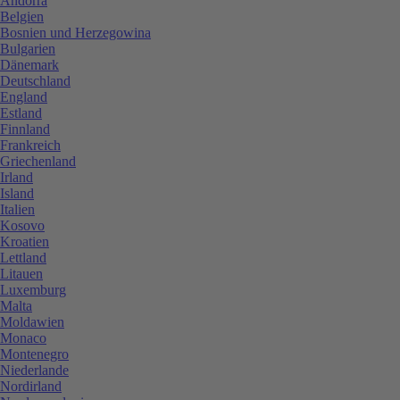
Andorra
Belgien
Bosnien und Herzegowina
Bulgarien
Dänemark
Deutschland
England
Estland
Finnland
Frankreich
Griechenland
Irland
Island
Italien
Kosovo
Kroatien
Lettland
Litauen
Luxemburg
Malta
Moldawien
Monaco
Montenegro
Niederlande
Nordirland