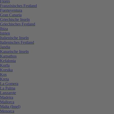
Flores
Französisches Festland
Fuerteventura
Gran Canaria
Griechische Inseln
Griechisches Festland
Ibiza
Istrien
Italienische Inseln
Italienisches Festland
Jandia
Kanarische Inseln
Karpathos
Kefalonia
Korfu
Korsika
Kos
Kreta
La Gomera
La Palma
Lanzarote
Madeira
Mallorca
Malta (Insel)
Menorca