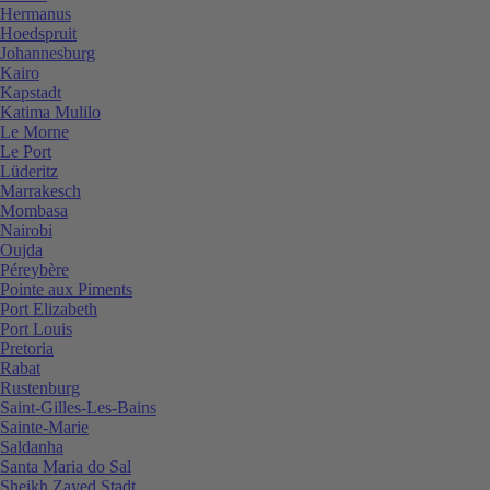
Hermanus
Hoedspruit
Johannesburg
Kairo
Kapstadt
Katima Mulilo
Le Morne
Le Port
Lüderitz
Marrakesch
Mombasa
Nairobi
Oujda
Péreybère
Pointe aux Piments
Port Elizabeth
Port Louis
Pretoria
Rabat
Rustenburg
Saint-Gilles-Les-Bains
Sainte-Marie
Saldanha
Santa Maria do Sal
Sheikh Zayed Stadt