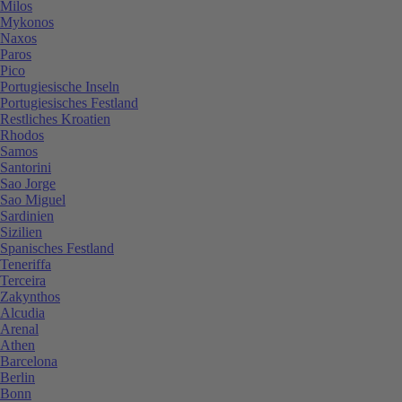
Milos
Mykonos
Naxos
Paros
Pico
Portugiesische Inseln
Portugiesisches Festland
Restliches Kroatien
Rhodos
Samos
Santorini
Sao Jorge
Sao Miguel
Sardinien
Sizilien
Spanisches Festland
Teneriffa
Terceira
Zakynthos
Alcudia
Arenal
Athen
Barcelona
Berlin
Bonn