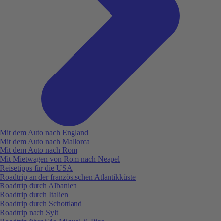
Mit dem Auto nach England
Mit dem Auto nach Mallorca
Mit dem Auto nach Rom
Mit Mietwagen von Rom nach Neapel
Reisetipps für die USA
Roadtrip an der französischen Atlantikküste
Roadtrip durch Albanien
Roadtrip durch Italien
Roadtrip durch Schottland
Roadtrip nach Sylt