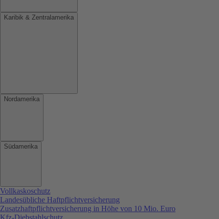
Karibik & Zentralamerika
Nordamerika
Südamerika
Vollkaskoschutz
Landesübliche Haftpflichtversicherung
Zusatzhaftpflichtversicherung in Höhe von 10 Mio. Euro
Kfz-Diebstahlschutz