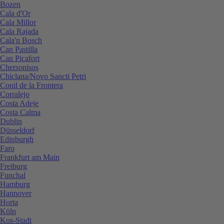
Bozen
Cala d'Or
Cala Millor
Cala Rajada
Cala'n Bosch
Can Pastilla
Can Picafort
Chersonisos
Chiclana/Novo Sancti Petri
Conil de la Frontera
Corralejo
Costa Adeje
Costa Calma
Dublin
Düsseldorf
Edinburgh
Faro
Frankfurt am Main
Freiburg
Funchal
Hamburg
Hannover
Horta
Köln
Kos-Stadt