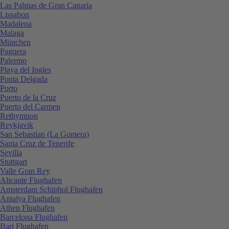
Las Palmas de Gran Canaria
Lissabon
Madalena
Malaga
München
Paguera
Palermo
Playa del Ingles
Ponta Delgada
Porto
Puerto de la Cruz
Puerto del Carmen
Rethymnon
Reykjavik
San Sebastian (La Gomera)
Santa Cruz de Tenerife
Sevilla
Stuttgart
Valle Gran Rey
Alicante Flughafen
Amsterdam Schiphol Flughafen
Antalya Flughafen
Athen Flughafen
Barcelona Flughafen
Bari Flughafen