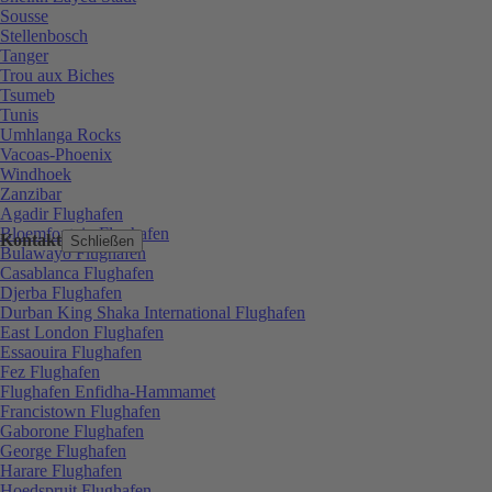
Sousse
Stellenbosch
Tanger
Trou aux Biches
Tsumeb
Tunis
Umhlanga Rocks
Vacoas-Phoenix
Windhoek
Zanzibar
Agadir Flughafen
Bloemfontein Flughafen
Kontakt
Schließen
Bulawayo Flughafen
Casablanca Flughafen
Djerba Flughafen
Durban King Shaka International Flughafen
East London Flughafen
Essaouira Flughafen
Fez Flughafen
Flughafen Enfidha-Hammamet
Francistown Flughafen
Gaborone Flughafen
George Flughafen
Harare Flughafen
Hoedspruit Flughafen