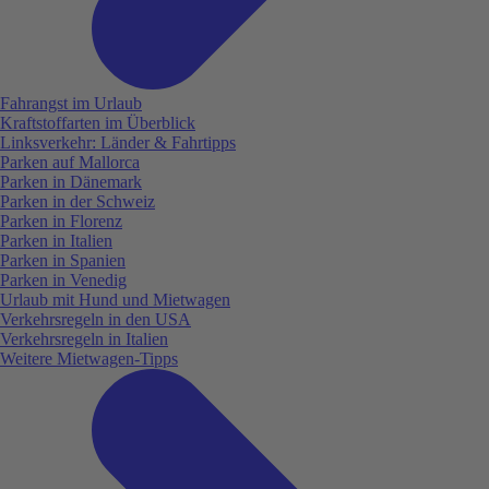
Fahrangst im Urlaub
Kraftstoffarten im Überblick
Linksverkehr: Länder & Fahrtipps
Parken auf Mallorca
Parken in Dänemark
Parken in der Schweiz
Parken in Florenz
Parken in Italien
Parken in Spanien
Parken in Venedig
Urlaub mit Hund und Mietwagen
Verkehrsregeln in den USA
Verkehrsregeln in Italien
Weitere Mietwagen-Tipps