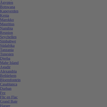
Ägypten
Botswana
Kapeverden
Kenia
Marokko
Mauritius
Namibia
Reunion
Seychellen
Simbabwe
Südafrika
Tanzania
Tunesien
Djerba
Mahe Island
Agadir
Alexandria
Bethlehem
Bloemfontein
Casablanca
Durban
Fez
Flic en Flac
Grand Baie
Harare