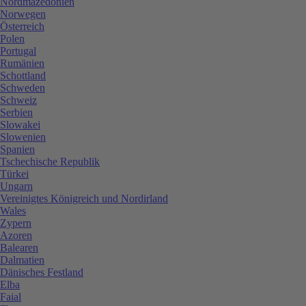
Nordmazedonien
Norwegen
Österreich
Polen
Portugal
Rumänien
Schottland
Schweden
Schweiz
Serbien
Slowakei
Slowenien
Spanien
Tschechische Republik
Türkei
Ungarn
Vereinigtes Königreich und Nordirland
Wales
Zypern
Azoren
Balearen
Dalmatien
Dänisches Festland
Elba
Faial