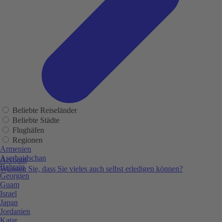
Beliebte Reiseländer
Beliebte Städte
Flughäfen
Regionen
Armenien
Aserbaidschan
Account
Bahrain
Wussten Sie, dass Sie vieles auch selbst erledigen können?
Georgien
Guam
Israel
Japan
Jordanien
Katar