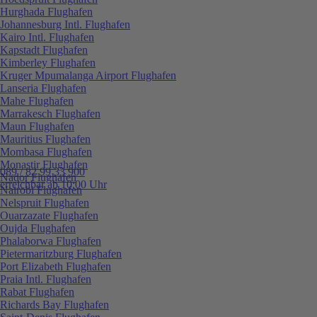
Hurghada Flughafen
Johannesburg Intl. Flughafen
Kairo Intl. Flughafen
Kapstadt Flughafen
Kimberley Flughafen
Kruger Mpumalanga Airport Flughafen
Lanseria Flughafen
Mahe Flughafen
Marrakesch Flughafen
Maun Flughafen
Mauritius Flughafen
Mombasa Flughafen
Monastir Flughafen
089 / 82 99 33 900
Nador Flughafen
erreichbar ab 10:00 Uhr
Nairobi Flughafen
Nelspruit Flughafen
Ouarzazate Flughafen
Oujda Flughafen
Phalaborwa Flughafen
Pietermaritzburg Flughafen
Port Elizabeth Flughafen
Praia Intl. Flughafen
Rabat Flughafen
Richards Bay Flughafen