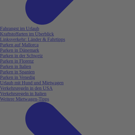
Fahrangst im Urlaub
Kraftstoffarten im Überblick
Linksverkehr: Länder & Fahrtipps
Parken auf Mallorca
Parken in Dänemark
Parken in der Schweiz
Parken in Florenz
Parken in Italien
Parken in Spanien
Parken in Venedig
Urlaub mit Hund und Mietwagen
Verkehrsregeln in den USA
Verkehrsregeln in Italien
Weitere Mietwagen-Tipps