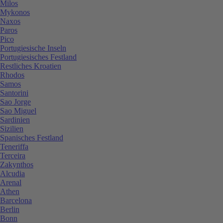
Milos
Mykonos
Naxos
Paros
Pico
Portugiesische Inseln
Portugiesisches Festland
Restliches Kroatien
Rhodos
Samos
Santorini
Sao Jorge
Sao Miguel
Sardinien
Sizilien
Spanisches Festland
Teneriffa
Terceira
Zakynthos
Alcudia
Arenal
Athen
Barcelona
Berlin
Bonn