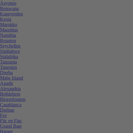
Ägypten
Botswana
Kapeverden
Kenia
Marokko
Mauritius
Namibia
Reunion
Seychellen
Simbabwe
Südafrika
Tanzania
Tunesien
Djerba
Mahe Island
Agadir
Alexandria
Bethlehem
Bloemfontein
Casablanca
Durban
Fez
Flic en Flac
Grand Baie
Harare