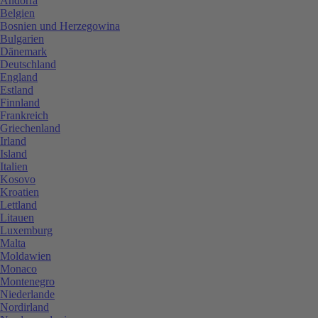
Andorra
Belgien
Bosnien und Herzegowina
Bulgarien
Dänemark
Deutschland
England
Estland
Finnland
Frankreich
Griechenland
Irland
Island
Italien
Kosovo
Kroatien
Lettland
Litauen
Luxemburg
Malta
Moldawien
Monaco
Montenegro
Niederlande
Nordirland