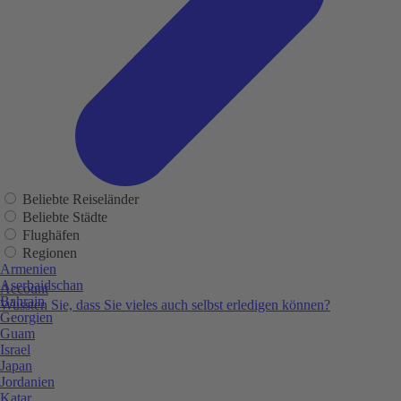
Beliebte Reiseländer
Beliebte Städte
Flughäfen
Regionen
Armenien
Aserbaidschan
Account
Bahrain
Wussten Sie, dass Sie vieles auch selbst erledigen können?
Georgien
Guam
Israel
Japan
Jordanien
Katar