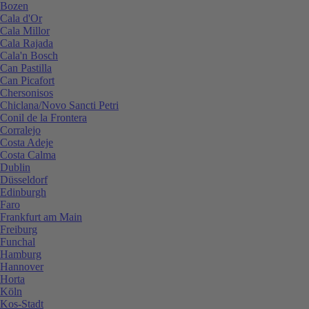
Bozen
Cala d'Or
Cala Millor
Cala Rajada
Cala'n Bosch
Can Pastilla
Can Picafort
Chersonisos
Chiclana/Novo Sancti Petri
Conil de la Frontera
Corralejo
Costa Adeje
Costa Calma
Dublin
Düsseldorf
Edinburgh
Faro
Frankfurt am Main
Freiburg
Funchal
Hamburg
Hannover
Horta
Köln
Kos-Stadt