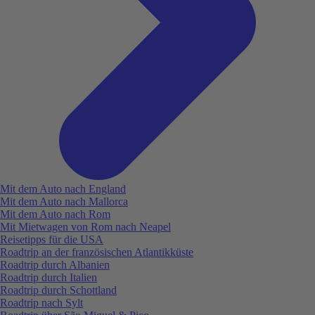
Mit dem Auto nach England
Mit dem Auto nach Mallorca
Mit dem Auto nach Rom
Mit Mietwagen von Rom nach Neapel
Reisetipps für die USA
Roadtrip an der französischen Atlantikküste
Roadtrip durch Albanien
Roadtrip durch Italien
Roadtrip durch Schottland
Roadtrip nach Sylt