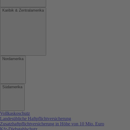
Karibik & Zentralamerika
Nordamerika
Südamerika
Vollkaskoschutz
Landesübliche Haftpflichtversicherung
Zusatzhaftpflichtversicherung in Höhe von 10 Mio. Euro
Kfz-Diebstahlschutz