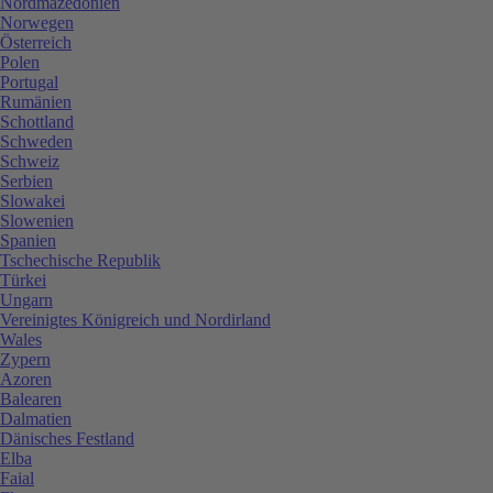
Nordmazedonien
Norwegen
Österreich
Polen
Portugal
Rumänien
Schottland
Schweden
Schweiz
Serbien
Slowakei
Slowenien
Spanien
Tschechische Republik
Türkei
Ungarn
Vereinigtes Königreich und Nordirland
Wales
Zypern
Azoren
Balearen
Dalmatien
Dänisches Festland
Elba
Faial