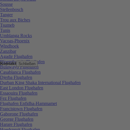
Sousse
Stellenbosch
Tanger
Trou aux Biches
Tsumeb
Tunis
Umhlanga Rocks
Vacoas-Phoenix
Windhoek
Zanzibar
Agadir Flughafen
Bloemfontein Flughafen
Kontakt
Schließen
Bulawayo Flughafen
Casablanca Flughafen
Djerba Flughafen
Durban King Shaka International Flughafen
East London Flughafen
Essaouira Flughafen
Fez Flughafen
Flughafen Enfidha-Hammamet
Francistown Flughafen
Gaborone Flughafen
George Flughafen
Harare Flughafen
Hoedspruit Flughafen