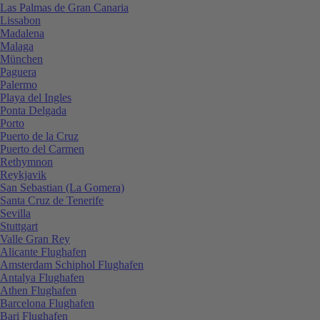
Las Palmas de Gran Canaria
Lissabon
Madalena
Malaga
München
Paguera
Palermo
Playa del Ingles
Ponta Delgada
Porto
Puerto de la Cruz
Puerto del Carmen
Rethymnon
Reykjavik
San Sebastian (La Gomera)
Santa Cruz de Tenerife
Sevilla
Stuttgart
Valle Gran Rey
Alicante Flughafen
Amsterdam Schiphol Flughafen
Antalya Flughafen
Athen Flughafen
Barcelona Flughafen
Bari Flughafen