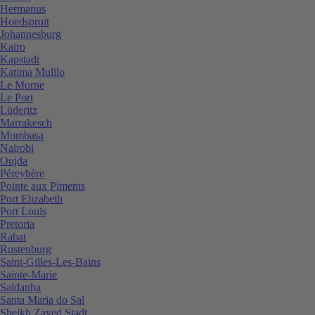
Hermanus
Hoedspruit
Johannesburg
Kairo
Kapstadt
Katima Mulilo
Le Morne
Le Port
Lüderitz
Marrakesch
Mombasa
Nairobi
Oujda
Péreybère
Pointe aux Piments
Port Elizabeth
Port Louis
Pretoria
Rabat
Rustenburg
Saint-Gilles-Les-Bains
Sainte-Marie
Saldanha
Santa Maria do Sal
Sheikh Zayed Stadt