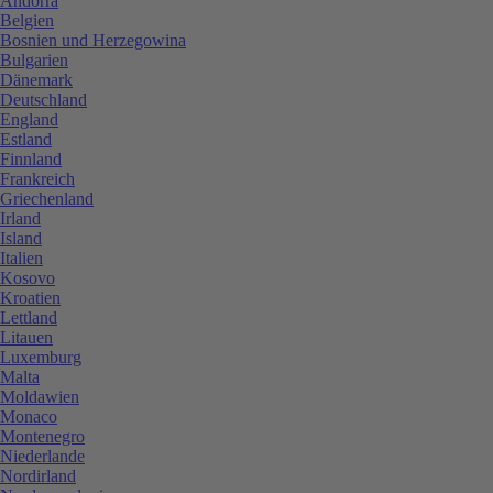
Andorra
Belgien
Bosnien und Herzegowina
Bulgarien
Dänemark
Deutschland
England
Estland
Finnland
Frankreich
Griechenland
Irland
Island
Italien
Kosovo
Kroatien
Lettland
Litauen
Luxemburg
Malta
Moldawien
Monaco
Montenegro
Niederlande
Nordirland