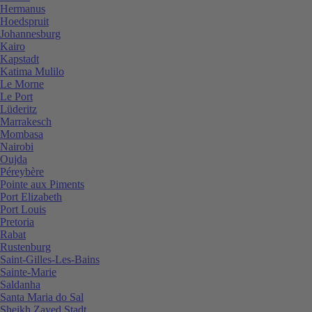
Hermanus
Hoedspruit
Johannesburg
Kairo
Kapstadt
Katima Mulilo
Le Morne
Le Port
Lüderitz
Marrakesch
Mombasa
Nairobi
Oujda
Péreybère
Pointe aux Piments
Port Elizabeth
Port Louis
Pretoria
Rabat
Rustenburg
Saint-Gilles-Les-Bains
Sainte-Marie
Saldanha
Santa Maria do Sal
Sheikh Zayed Stadt