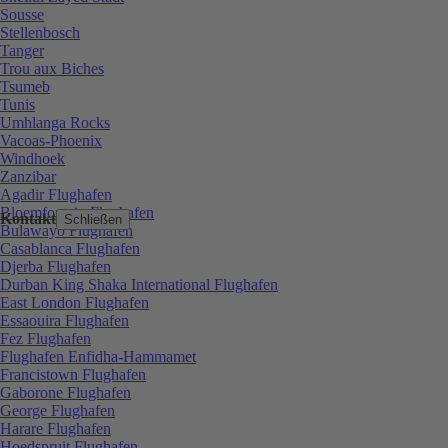
Sousse
Stellenbosch
Tanger
Trou aux Biches
Tsumeb
Tunis
Umhlanga Rocks
Vacoas-Phoenix
Windhoek
Zanzibar
Agadir Flughafen
Bloemfontein Flughafen
Kontakt
Schließen
Bulawayo Flughafen
Casablanca Flughafen
Djerba Flughafen
Durban King Shaka International Flughafen
East London Flughafen
Essaouira Flughafen
Fez Flughafen
Flughafen Enfidha-Hammamet
Francistown Flughafen
Gaborone Flughafen
George Flughafen
Harare Flughafen
Hoedspruit Flughafen