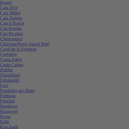
Bozen
Cala d'Or
Cala Millor
Cala Rajada
Cala'n Bosch
Can Pastilla
Can Picafort
Chersonisos
Chiclana/Novo Sancti Petri
Conil de la Frontera
Corralejo
Costa Adeje
Costa Calma
Dublin
Düsseldorf
Edinburgh
Faro
Frankfurt am Main
Freiburg
Funchal
Hamburg
Hannover
Horta
Köln
Kos-Stadt