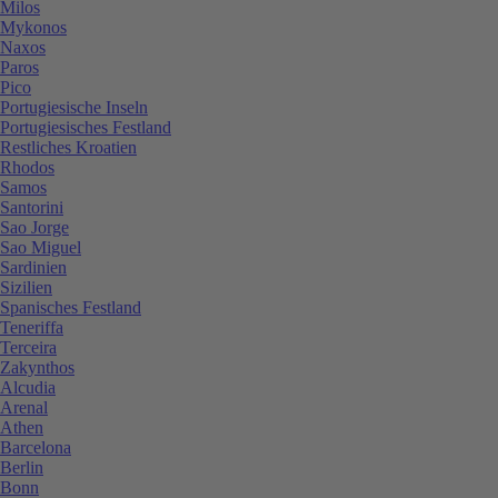
Milos
Mykonos
Naxos
Paros
Pico
Portugiesische Inseln
Portugiesisches Festland
Restliches Kroatien
Rhodos
Samos
Santorini
Sao Jorge
Sao Miguel
Sardinien
Sizilien
Spanisches Festland
Teneriffa
Terceira
Zakynthos
Alcudia
Arenal
Athen
Barcelona
Berlin
Bonn