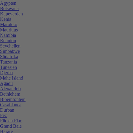
Ägypten
Botswana
Kapeverden
Kenia
Marokko
Mauritius
Namibia
Reunion
Seychellen
Simbabwe
Südafrika
Tanzania
Tunesien
Djerba
Mahe Island
Agadir
Alexandria
Bethlehem
Bloemfontein
Casablanca
Durban
Fez
Flic en Flac
Grand Baie
Harare