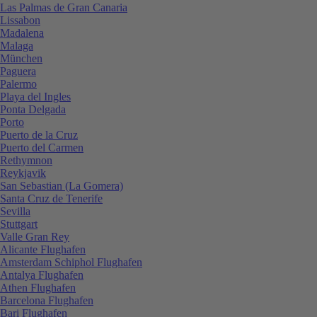
Las Palmas de Gran Canaria
Lissabon
Madalena
Malaga
München
Paguera
Palermo
Playa del Ingles
Ponta Delgada
Porto
Puerto de la Cruz
Puerto del Carmen
Rethymnon
Reykjavik
San Sebastian (La Gomera)
Santa Cruz de Tenerife
Sevilla
Stuttgart
Valle Gran Rey
Alicante Flughafen
Amsterdam Schiphol Flughafen
Antalya Flughafen
Athen Flughafen
Barcelona Flughafen
Bari Flughafen