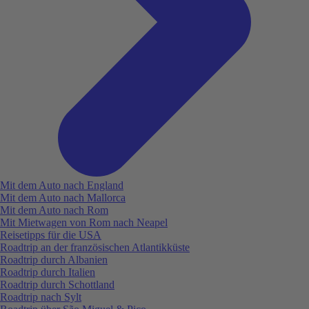
Mit dem Auto nach England
Mit dem Auto nach Mallorca
Mit dem Auto nach Rom
Mit Mietwagen von Rom nach Neapel
Reisetipps für die USA
Roadtrip an der französischen Atlantikküste
Roadtrip durch Albanien
Roadtrip durch Italien
Roadtrip durch Schottland
Roadtrip nach Sylt