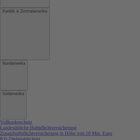
Karibik & Zentralamerika
Nordamerika
Südamerika
Vollkaskoschutz
Landesübliche Haftpflichtversicherung
Zusatzhaftpflichtversicherung in Höhe von 10 Mio. Euro
Kfz-Diebstahlschutz