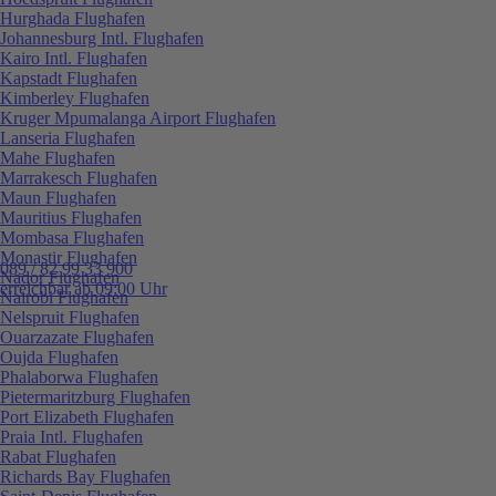
Hurghada Flughafen
Johannesburg Intl. Flughafen
Kairo Intl. Flughafen
Kapstadt Flughafen
Kimberley Flughafen
Kruger Mpumalanga Airport Flughafen
Lanseria Flughafen
Mahe Flughafen
Marrakesch Flughafen
Maun Flughafen
Mauritius Flughafen
Mombasa Flughafen
Monastir Flughafen
089 / 82 99 33 900
Nador Flughafen
erreichbar ab 09:00 Uhr
Nairobi Flughafen
Nelspruit Flughafen
Ouarzazate Flughafen
Oujda Flughafen
Phalaborwa Flughafen
Pietermaritzburg Flughafen
Port Elizabeth Flughafen
Praia Intl. Flughafen
Rabat Flughafen
Richards Bay Flughafen