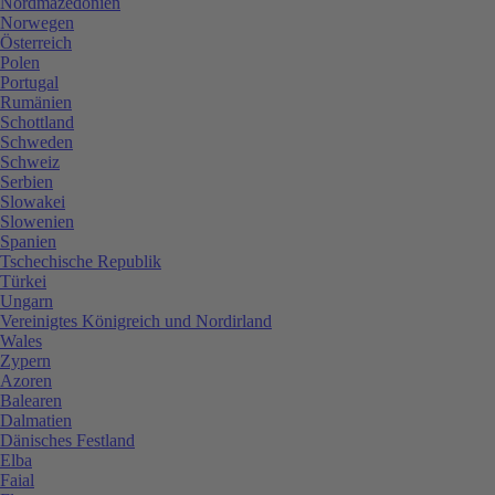
Nordmazedonien
Norwegen
Österreich
Polen
Portugal
Rumänien
Schottland
Schweden
Schweiz
Serbien
Slowakei
Slowenien
Spanien
Tschechische Republik
Türkei
Ungarn
Vereinigtes Königreich und Nordirland
Wales
Zypern
Azoren
Balearen
Dalmatien
Dänisches Festland
Elba
Faial