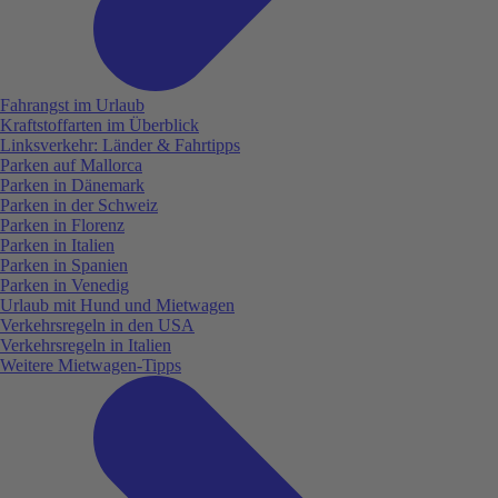
Fahrangst im Urlaub
Kraftstoffarten im Überblick
Linksverkehr: Länder & Fahrtipps
Parken auf Mallorca
Parken in Dänemark
Parken in der Schweiz
Parken in Florenz
Parken in Italien
Parken in Spanien
Parken in Venedig
Urlaub mit Hund und Mietwagen
Verkehrsregeln in den USA
Verkehrsregeln in Italien
Weitere Mietwagen-Tipps