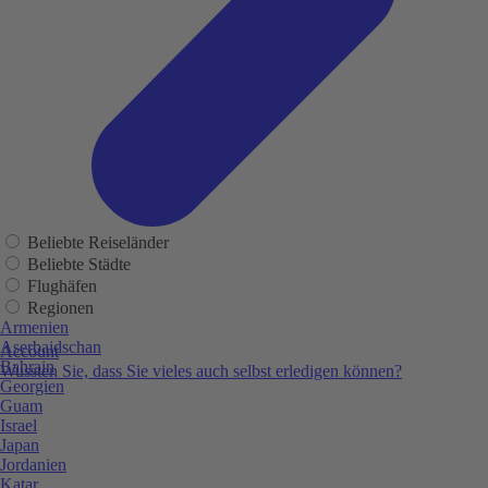
Beliebte Reiseländer
Beliebte Städte
Flughäfen
Regionen
Armenien
Aserbaidschan
Account
Bahrain
Wussten Sie, dass Sie vieles auch selbst erledigen können?
Georgien
Guam
Israel
Japan
Jordanien
Katar