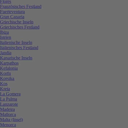
Flores
Französisches Festland
Fuerteventura
Gran Canaria
Griechische Inseln
Griechisches Festland
Ibiza
Istrien
Italienische Inseln
Italienisches Festland
Jandia
Kanarische Inseln
Karpathos
Kefalonia
Korfu
Korsika
Kos
Kreta
La Gomera
La Palma
Lanzarote
Madeira
Mallorca
Malta (Insel)
Menorca