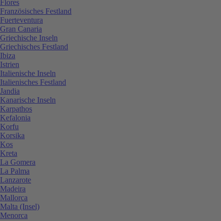
Flores
Französisches Festland
Fuerteventura
Gran Canaria
Griechische Inseln
Griechisches Festland
Ibiza
Istrien
Italienische Inseln
Italienisches Festland
Jandia
Kanarische Inseln
Karpathos
Kefalonia
Korfu
Korsika
Kos
Kreta
La Gomera
La Palma
Lanzarote
Madeira
Mallorca
Malta (Insel)
Menorca