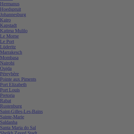
Hermanus
Hoedspruit
Johannesburg
Kairo
Kapstadt
Katima Mulilo
Le Morne
Le Port
Lüderitz
Marrakesch
Mombasa
Nairobi
Oujda
Péreybère
Pointe aux Piments
Port Elizabeth
Port Louis
Pretoria
Rabat
Rustenburg
Saint-Gilles-Les-Bains
Sainte-Marie
Saldanha
Santa Maria do Sal
Sheikh Zayed Stadt