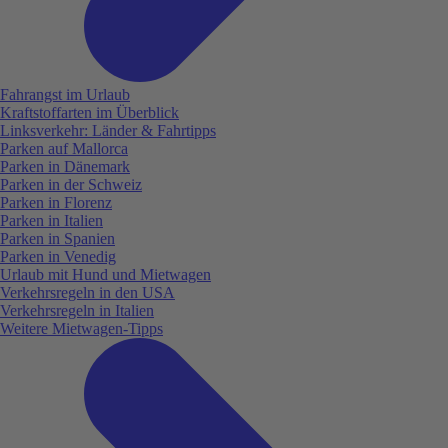
Fahrangst im Urlaub
Kraftstoffarten im Überblick
Linksverkehr: Länder & Fahrtipps
Parken auf Mallorca
Parken in Dänemark
Parken in der Schweiz
Parken in Florenz
Parken in Italien
Parken in Spanien
Parken in Venedig
Urlaub mit Hund und Mietwagen
Verkehrsregeln in den USA
Verkehrsregeln in Italien
Weitere Mietwagen-Tipps