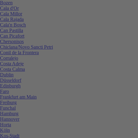
Bozen
Cala d'Or
Cala Millor
Cala Rajada
Cala'n Bosch
Can Pastilla
Can Picafort
Chersonisos
Chiclana/Novo Sancti Petri
Conil de la Frontera
Corralejo
Costa Adeje
Costa Calma
Dublin
Düsseldorf
Edinburgh
Faro
Frankfurt am Main
Freiburg
Funchal
Hamburg
Hannover
Horta
Köln
Kos-Stadt