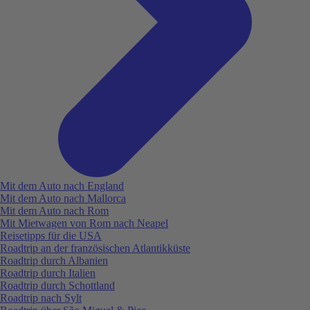
Mit dem Auto nach England
Mit dem Auto nach Mallorca
Mit dem Auto nach Rom
Mit Mietwagen von Rom nach Neapel
Reisetipps für die USA
Roadtrip an der französischen Atlantikküste
Roadtrip durch Albanien
Roadtrip durch Italien
Roadtrip durch Schottland
Roadtrip nach Sylt