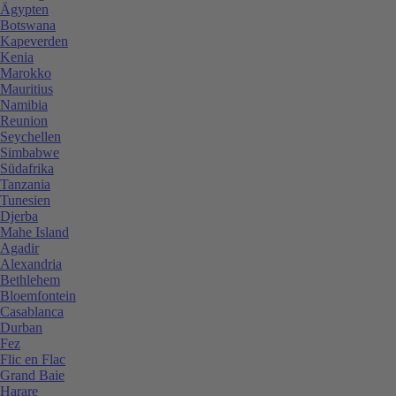
Ägypten
Botswana
Kapeverden
Kenia
Marokko
Mauritius
Namibia
Reunion
Seychellen
Simbabwe
Südafrika
Tanzania
Tunesien
Djerba
Mahe Island
Agadir
Alexandria
Bethlehem
Bloemfontein
Casablanca
Durban
Fez
Flic en Flac
Grand Baie
Harare