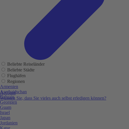
Beliebte Reiseländer
Beliebte Städte
Flughäfen
Regionen
Armenien
Aserbaidschan
Account
Bahrain
Wussten Sie, dass Sie vieles auch selbst erledigen können?
Georgien
Guam
Israel
Japan
Jordanien
Katar