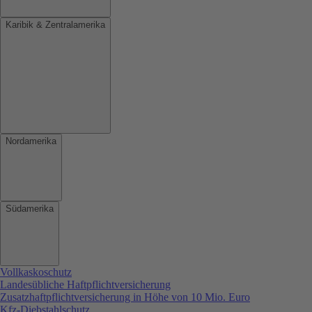
Karibik & Zentralamerika
Nordamerika
Südamerika
Vollkaskoschutz
Landesübliche Haftpflichtversicherung
Zusatzhaftpflichtversicherung in Höhe von 10 Mio. Euro
Kfz-Diebstahlschutz