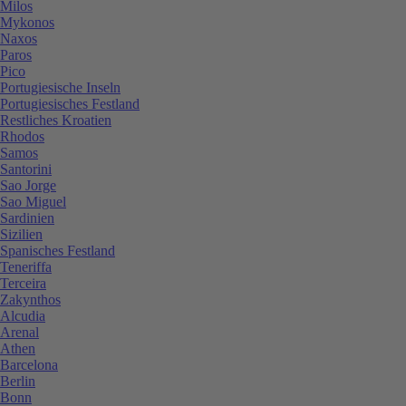
Milos
Mykonos
Naxos
Paros
Pico
Portugiesische Inseln
Portugiesisches Festland
Restliches Kroatien
Rhodos
Samos
Santorini
Sao Jorge
Sao Miguel
Sardinien
Sizilien
Spanisches Festland
Teneriffa
Terceira
Zakynthos
Alcudia
Arenal
Athen
Barcelona
Berlin
Bonn