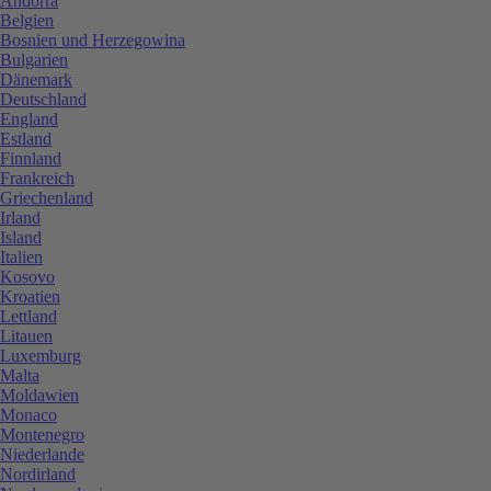
Andorra
Belgien
Bosnien und Herzegowina
Bulgarien
Dänemark
Deutschland
England
Estland
Finnland
Frankreich
Griechenland
Irland
Island
Italien
Kosovo
Kroatien
Lettland
Litauen
Luxemburg
Malta
Moldawien
Monaco
Montenegro
Niederlande
Nordirland