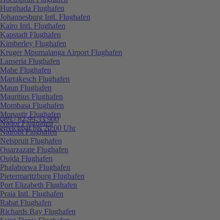
Hurghada Flughafen
Johannesburg Intl. Flughafen
Kairo Intl. Flughafen
Kapstadt Flughafen
Kimberley Flughafen
Kruger Mpumalanga Airport Flughafen
Lanseria Flughafen
Mahe Flughafen
Marrakesch Flughafen
Maun Flughafen
Mauritius Flughafen
Mombasa Flughafen
Monastir Flughafen
089 / 82 99 33 900
Nador Flughafen
erreichbar bis 20:00 Uhr
Nairobi Flughafen
Nelspruit Flughafen
Ouarzazate Flughafen
Oujda Flughafen
Phalaborwa Flughafen
Pietermaritzburg Flughafen
Port Elizabeth Flughafen
Praia Intl. Flughafen
Rabat Flughafen
Richards Bay Flughafen