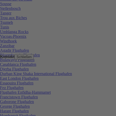
Sousse
Stellenbosch
Tanger
Trou aux Biches
Tsumeb
Tunis
Umhlanga Rocks
Vacoas-Phoenix
Windhoek
Zanzibar
Agadir Flughafen
Bloemfontein Flughafen
Kontakt
Schließen
Bulawayo Flughafen
Casablanca Flughafen
Djerba Flughafen
Durban King Shaka International Flughafen
East London Flughafen
Essaouira Flughafen
Fez Flughafen
Flughafen Enfidha-Hammamet
Francistown Flughafen
Gaborone Flughafen
George Flughafen
Harare Flughafen
Hoedspruit Flughafen