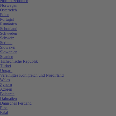
Nordmazedonien
Norwegen
Österreich
Polen
Portugal
Rumänien
Schottland
Schweden
Schweiz
Serbien
Slowakei
Slowenien
Spanien
Tschechische Republik
Türkei
Ungarn
Vereinigtes Königreich und Nordirland
Wales
Zypern
Azoren
Balearen
Dalmatien
Dänisches Festland
Elba
Faial