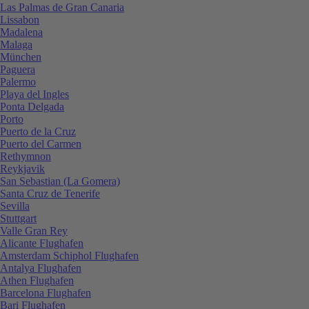
Las Palmas de Gran Canaria
Lissabon
Madalena
Malaga
München
Paguera
Palermo
Playa del Ingles
Ponta Delgada
Porto
Puerto de la Cruz
Puerto del Carmen
Rethymnon
Reykjavik
San Sebastian (La Gomera)
Santa Cruz de Tenerife
Sevilla
Stuttgart
Valle Gran Rey
Alicante Flughafen
Amsterdam Schiphol Flughafen
Antalya Flughafen
Athen Flughafen
Barcelona Flughafen
Bari Flughafen