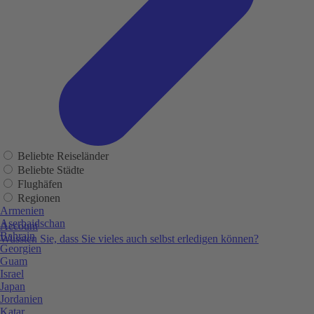
Beliebte Reiseländer
Beliebte Städte
Flughäfen
Regionen
Armenien
Aserbaidschan
Account
Bahrain
Wussten Sie, dass Sie vieles auch selbst erledigen können?
Georgien
Guam
Israel
Japan
Jordanien
Katar