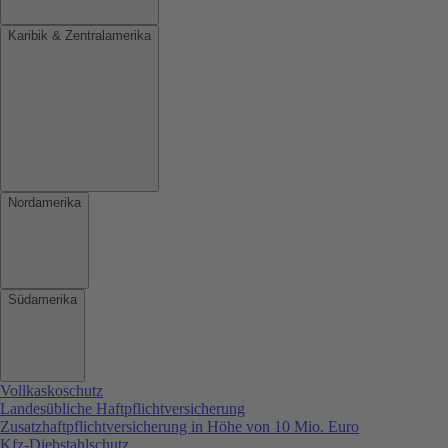
Karibik & Zentralamerika
Nordamerika
Südamerika
Vollkaskoschutz
Landesübliche Haftpflichtversicherung
Zusatzhaftpflichtversicherung in Höhe von 10 Mio. Euro
Kfz-Diebstahlschutz