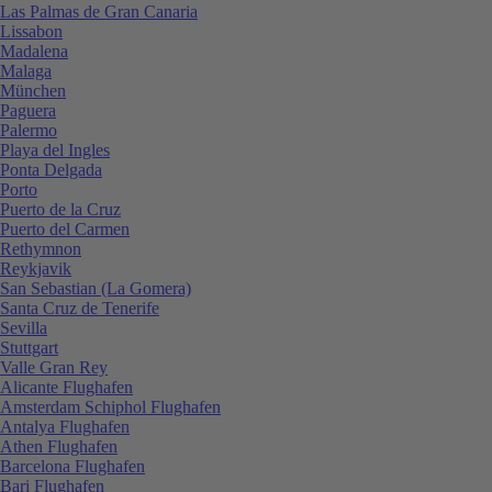
Las Palmas de Gran Canaria
Lissabon
Madalena
Malaga
München
Paguera
Palermo
Playa del Ingles
Ponta Delgada
Porto
Puerto de la Cruz
Puerto del Carmen
Rethymnon
Reykjavik
San Sebastian (La Gomera)
Santa Cruz de Tenerife
Sevilla
Stuttgart
Valle Gran Rey
Alicante Flughafen
Amsterdam Schiphol Flughafen
Antalya Flughafen
Athen Flughafen
Barcelona Flughafen
Bari Flughafen