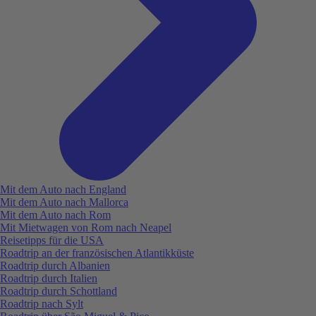
Mit dem Auto nach England
Mit dem Auto nach Mallorca
Mit dem Auto nach Rom
Mit Mietwagen von Rom nach Neapel
Reisetipps für die USA
Roadtrip an der französischen Atlantikküste
Roadtrip durch Albanien
Roadtrip durch Italien
Roadtrip durch Schottland
Roadtrip nach Sylt