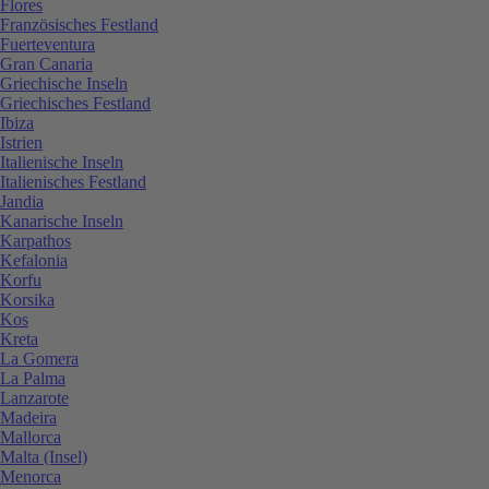
Flores
Französisches Festland
Fuerteventura
Gran Canaria
Griechische Inseln
Griechisches Festland
Ibiza
Istrien
Italienische Inseln
Italienisches Festland
Jandia
Kanarische Inseln
Karpathos
Kefalonia
Korfu
Korsika
Kos
Kreta
La Gomera
La Palma
Lanzarote
Madeira
Mallorca
Malta (Insel)
Menorca