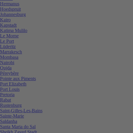
Hermanus
Hoedspruit
Johannesburg
Kairo
Kapstadt
Katima Mulilo
Le Morne
Le Port
Lüderitz
Marrakesch
Mombasa
Nairobi
Oujda
Péreybère
Pointe aux Piments
Port Elizabeth
Port Louis
Pretoria
Rabat
Rustenburg
Saint-Gilles-Les-Bains
Sainte-Marie
Saldanha
Santa Maria do Sal
Sheikh Zayed Stadt