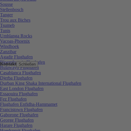
Sousse
Stellenbosch
Tanger
Trou aux Biches
Tsumeb
Tunis
Umhlanga Rocks
Vacoas-Phoenix
Windhoek
Zanzibar
Agadir Flughafen
Bloemfontein Flughafen
Kontakt
Schließen
Bulawayo Flughafen
Casablanca Flughafen
Djerba Flughafen
Durban King Shaka International Flughafen
East London Flughafen
Essaouira Flughafen
Fez Flughafen
Flughafen Enfidha-Hammamet
Francistown Flughafen
Gaborone Flughafen
George Flughafen
Harare Flughafen
Hoedspruit Flughafen