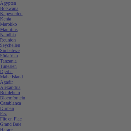
Ägypten
Botswana
Kapeverden
Kenia
Marokko
Mauritius
Namibia
Reunion
Seychellen
Simbabwe
Südafrika
Tanzania
Tunesien
Djerba
Mahe Island
Agadir
Alexandria
Bethlehem
Bloemfontein
Casablanca
Durban
Fez
Flic en Flac
Grand Baie
Harare