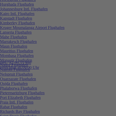
Hurghada Flughafen
Johannesburg Intl. Flughafen
Kairo Intl. Flughafen
Kapstadt Flughafen
Kimberley Flughafen
Kruger Mpumalanga Airport Flughafen
Lanseria Flughafen
Mahe Flughafen
Marrakesch Flughafen
Maun Flughafen
Mauritius Flughafen
Mombasa Flughafen
Monastir Flughafen
089 / 82 99 33 900
Nador Flughafen
erreichbar ab 09:00 Uhr
Nairobi Flughafen
Nelspruit Flughafen
Ouarzazate Flughafen
Oujda Flughafen
Phalaborwa Flughafen
Pietermaritzburg Flughafen
Port Elizabeth Flughafen
Praia Intl. Flughafen
Rabat Flughafen
Richards Bay Flughafen