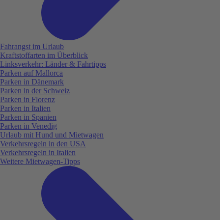
Fahrangst im Urlaub
Kraftstoffarten im Überblick
Linksverkehr: Länder & Fahrtipps
Parken auf Mallorca
Parken in Dänemark
Parken in der Schweiz
Parken in Florenz
Parken in Italien
Parken in Spanien
Parken in Venedig
Urlaub mit Hund und Mietwagen
Verkehrsregeln in den USA
Verkehrsregeln in Italien
Weitere Mietwagen-Tipps