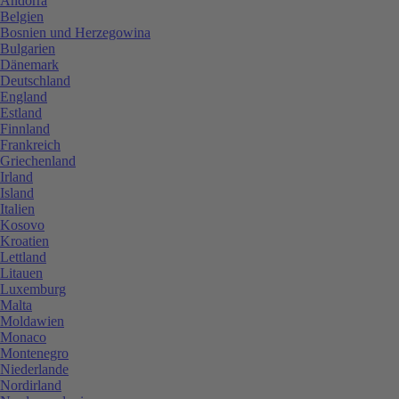
Andorra
Belgien
Bosnien und Herzegowina
Bulgarien
Dänemark
Deutschland
England
Estland
Finnland
Frankreich
Griechenland
Irland
Island
Italien
Kosovo
Kroatien
Lettland
Litauen
Luxemburg
Malta
Moldawien
Monaco
Montenegro
Niederlande
Nordirland