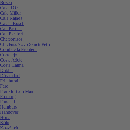
Bozen
Cala d'Or
Cala Millor
Cala Rajada
Cala'n Bosch
Can Pastilla
Can Picafort
Chersonisos
Chiclana/Novo Sancti Petri
Conil de la Frontera
Corralejo
Costa Adeje
Costa Calma
Dublin
Düsseldorf
Edinburgh
Faro
Frankfurt am Main
Freiburg
Funchal
Hamburg
Hannover
Horta
Köln
Kos-Stadt