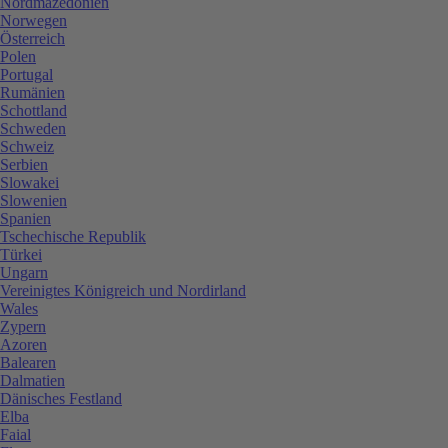
Nordmazedonien
Norwegen
Österreich
Polen
Portugal
Rumänien
Schottland
Schweden
Schweiz
Serbien
Slowakei
Slowenien
Spanien
Tschechische Republik
Türkei
Ungarn
Vereinigtes Königreich und Nordirland
Wales
Zypern
Azoren
Balearen
Dalmatien
Dänisches Festland
Elba
Faial