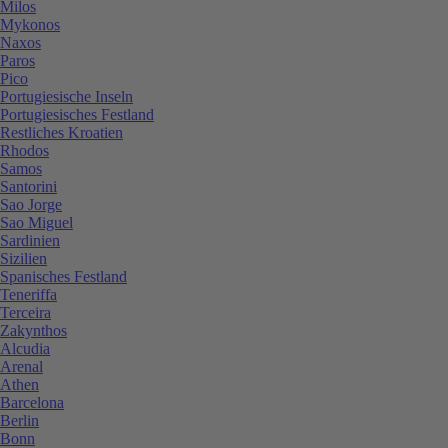
Milos
Mykonos
Naxos
Paros
Pico
Portugiesische Inseln
Portugiesisches Festland
Restliches Kroatien
Rhodos
Samos
Santorini
Sao Jorge
Sao Miguel
Sardinien
Sizilien
Spanisches Festland
Teneriffa
Terceira
Zakynthos
Alcudia
Arenal
Athen
Barcelona
Berlin
Bonn