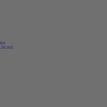
lden
 Sie uns!