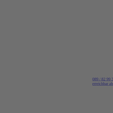
089 / 82 99 
erreichbar a