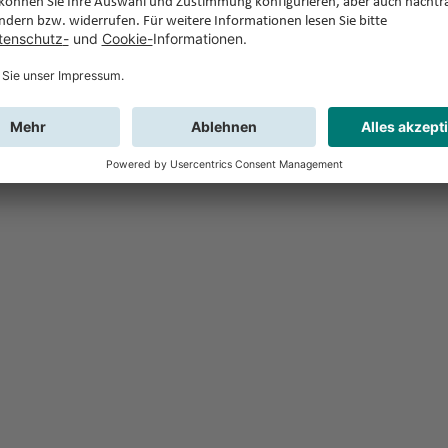
Feedback
Sie haben Fr
Buchung?