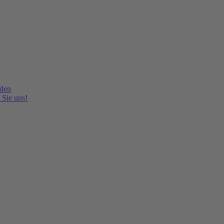
lden
 Sie uns!