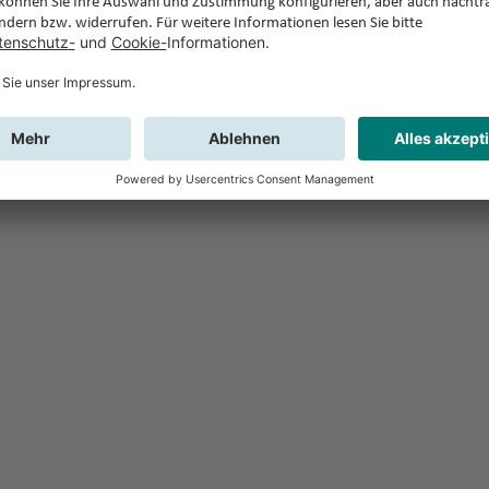
Feedback
Sie haben Fr
Buchung?