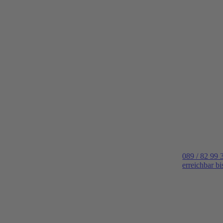
089 / 82 99 
erreichbar b