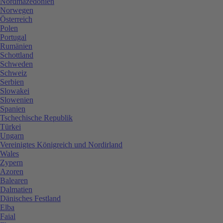
Nordmazedonien
Norwegen
Österreich
Polen
Portugal
Rumänien
Schottland
Schweden
Schweiz
Serbien
Slowakei
Slowenien
Spanien
Tschechische Republik
Türkei
Ungarn
Vereinigtes Königreich und Nordirland
Wales
Zypern
Azoren
Balearen
Dalmatien
Dänisches Festland
Elba
Faial