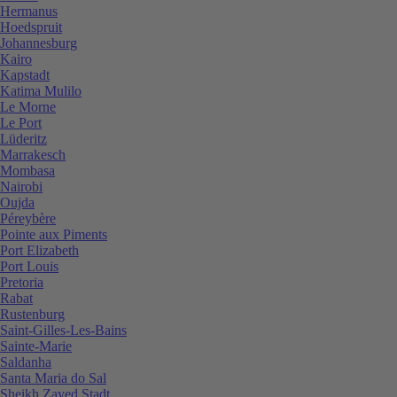
Hermanus
Hoedspruit
Johannesburg
Kairo
Kapstadt
Katima Mulilo
Le Morne
Le Port
Lüderitz
Marrakesch
Mombasa
Nairobi
Oujda
Péreybère
Pointe aux Piments
Port Elizabeth
Port Louis
Pretoria
Rabat
Rustenburg
Saint-Gilles-Les-Bains
Sainte-Marie
Saldanha
Santa Maria do Sal
Sheikh Zayed Stadt