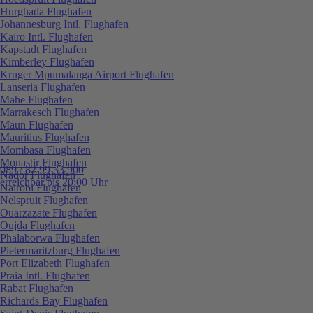
Hurghada Flughafen
Johannesburg Intl. Flughafen
Kairo Intl. Flughafen
Kapstadt Flughafen
Kimberley Flughafen
Kruger Mpumalanga Airport Flughafen
Lanseria Flughafen
Mahe Flughafen
Marrakesch Flughafen
Maun Flughafen
Mauritius Flughafen
Mombasa Flughafen
Monastir Flughafen
089 / 82 99 33 900
Nador Flughafen
erreichbar bis 20:00 Uhr
Nairobi Flughafen
Nelspruit Flughafen
Ouarzazate Flughafen
Oujda Flughafen
Phalaborwa Flughafen
Pietermaritzburg Flughafen
Port Elizabeth Flughafen
Praia Intl. Flughafen
Rabat Flughafen
Richards Bay Flughafen