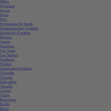
Milos
Mykonos
Naxos
Paros
Pico
Portugiesische Inseln
Portugiesisches Festland
Restliches Kroatien
Rhodos
Samos
Santorini
Sao Jorge
Sao Miguel
Sardinien
Sizilien
Spanisches Festland
Teneriffa
Terceira
Zakynthos
Alcudia
Arenal
Athen
Barcelona
Berlin
Bonn