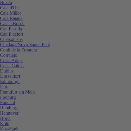
Bozen
Cala d'Or
Cala Millor
Cala Rajada
Cala'n Bosch
Can Pastilla
Can Picafort
Chersonisos
Chiclana/Novo Sancti Petri
Conil de la Frontera
Corralejo
Costa Adeje
Costa Calma
Dublin
Düsseldorf
Edinburgh
Faro
Frankfurt am Main
Freiburg
Funchal
Hamburg
Hannover
Horta
Köln
Kos-Stadt