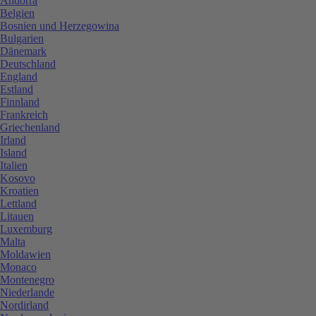
Andorra
Belgien
Bosnien und Herzegowina
Bulgarien
Dänemark
Deutschland
England
Estland
Finnland
Frankreich
Griechenland
Irland
Island
Italien
Kosovo
Kroatien
Lettland
Litauen
Luxemburg
Malta
Moldawien
Monaco
Montenegro
Niederlande
Nordirland