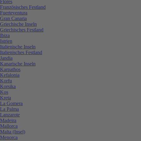
Flores
Französisches Festland
Fuerteventura
Gran Canaria
Griechische Inseln
Griechisches Festland
Ibiza
Istrien
Italienische Inseln
Italienisches Festland
Jandia
Kanarische Inseln
Karpathos
Kefalonia
Korfu
Korsika
Kos
Kreta
La Gomera
La Palma
Lanzarote
Madeira
Mallorca
Malta (Insel)
Menorca