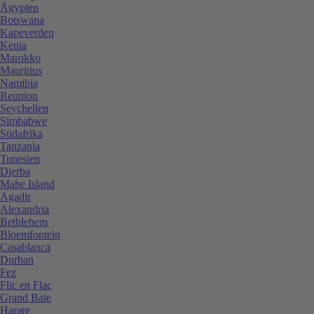
Ägypten
Botswana
Kapeverden
Kenia
Marokko
Mauritius
Namibia
Reunion
Seychellen
Simbabwe
Südafrika
Tanzania
Tunesien
Djerba
Mahe Island
Agadir
Alexandria
Bethlehem
Bloemfontein
Casablanca
Durban
Fez
Flic en Flac
Grand Baie
Harare