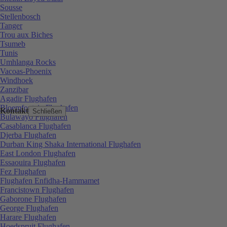
Sousse
Stellenbosch
Tanger
Trou aux Biches
Tsumeb
Tunis
Umhlanga Rocks
Vacoas-Phoenix
Windhoek
Zanzibar
Agadir Flughafen
Bloemfontein Flughafen
Kontakt
Schließen
Bulawayo Flughafen
Casablanca Flughafen
Djerba Flughafen
Durban King Shaka International Flughafen
East London Flughafen
Essaouira Flughafen
Fez Flughafen
Flughafen Enfidha-Hammamet
Francistown Flughafen
Gaborone Flughafen
George Flughafen
Harare Flughafen
Hoedspruit Flughafen