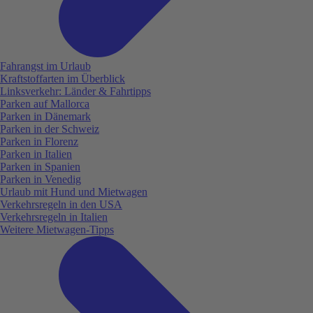
Fahrangst im Urlaub
Kraftstoffarten im Überblick
Linksverkehr: Länder & Fahrtipps
Parken auf Mallorca
Parken in Dänemark
Parken in der Schweiz
Parken in Florenz
Parken in Italien
Parken in Spanien
Parken in Venedig
Urlaub mit Hund und Mietwagen
Verkehrsregeln in den USA
Verkehrsregeln in Italien
Weitere Mietwagen-Tipps