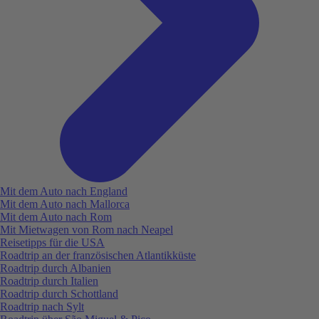
Mit dem Auto nach England
Mit dem Auto nach Mallorca
Mit dem Auto nach Rom
Mit Mietwagen von Rom nach Neapel
Reisetipps für die USA
Roadtrip an der französischen Atlantikküste
Roadtrip durch Albanien
Roadtrip durch Italien
Roadtrip durch Schottland
Roadtrip nach Sylt