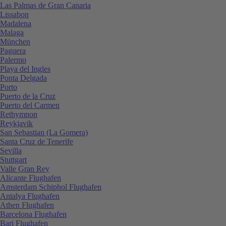
Las Palmas de Gran Canaria
Lissabon
Madalena
Malaga
München
Paguera
Palermo
Playa del Ingles
Ponta Delgada
Porto
Puerto de la Cruz
Puerto del Carmen
Rethymnon
Reykjavik
San Sebastian (La Gomera)
Santa Cruz de Tenerife
Sevilla
Stuttgart
Valle Gran Rey
Alicante Flughafen
Amsterdam Schiphol Flughafen
Antalya Flughafen
Athen Flughafen
Barcelona Flughafen
Bari Flughafen