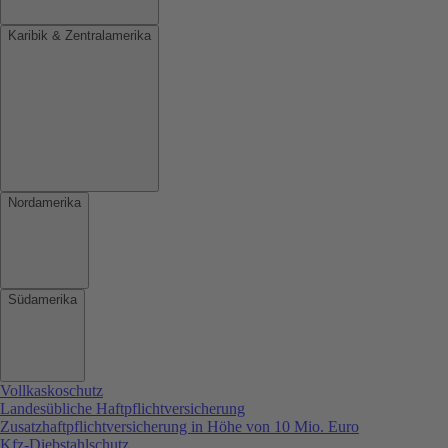
Karibik & Zentralamerika
Nordamerika
Südamerika
Vollkaskoschutz
Landesübliche Haftpflichtversicherung
Zusatzhaftpflichtversicherung in Höhe von 10 Mio. Euro
Kfz-Diebstahlschutz