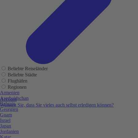
Beliebte Reiseländer
Beliebte Städte
Flughäfen
Regionen
Armenien
Aserbaidschan
Account
Bahrain
Wussten Sie, dass Sie vieles auch selbst erledigen können?
Georgien
Guam
Israel
Japan
Jordanien
Katar