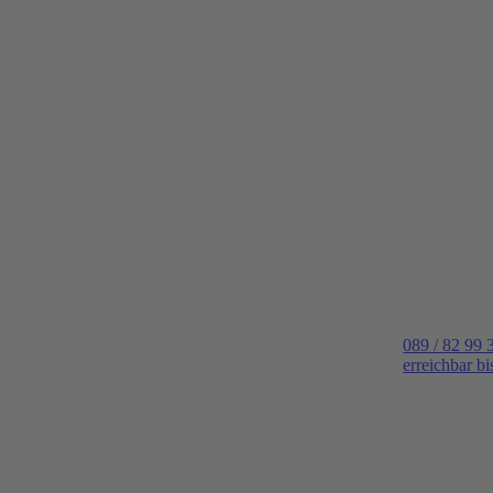
089 / 82 99 
erreichbar b