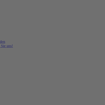
lden
 Sie uns!