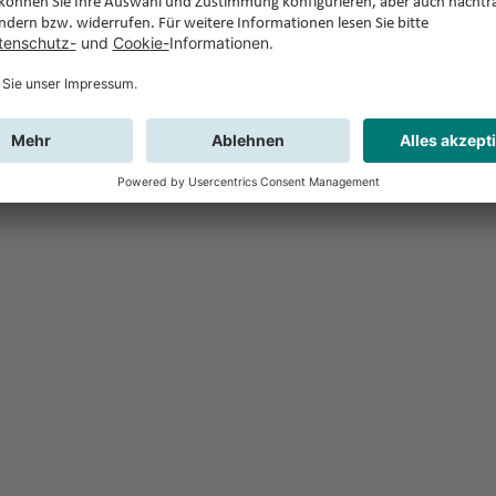
Feedback
Sie haben Fr
Buchung?