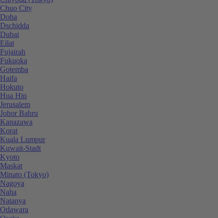
Chuo City
Doha
Dschidda
Dubai
Eilat
Fujairah
Fukuoka
Gotemba
Haifa
Hokuto
Hua Hin
Jerusalem
Johor Bahru
Kanazawa
Korat
Kuala Lumpur
Kuwait-Stadt
Kyoto
Maskat
Minato (Tokyo)
Nagoya
Naha
Natanya
Odawara