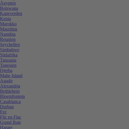
Ägypten
Botswana
Kapeverden
Kenia
Marokko
Mauritius
Namibia
Reunion
Seychellen
Simbabwe
Südafrika
Tanzania
Tunesien
Djerba
Mahe Island
Agadir
Alexandria
Bethlehem
Bloemfontein
Casablanca
Durban
Fez
Flic en Flac
Grand Baie
Harare