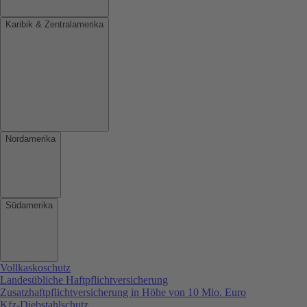
Karibik & Zentralamerika
Nordamerika
Südamerika
Vollkaskoschutz
Landesübliche Haftpflichtversicherung
Zusatzhaftpflichtversicherung in Höhe von 10 Mio. Euro
Kfz-Diebstahlschutz