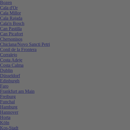
Bozen
Cala d'Or
Cala Millor
Cala Rajada
Cala'n Bosch
Can Pastilla
Can Picafort
Chersonisos
Chiclana/Novo Sancti Petri
Conil de la Frontera
Corralejo
Costa Adeje
Costa Calma
Dublin
Düsseldorf
Edinburgh
Faro
Frankfurt am Main
Freiburg
Funchal
Hamburg
Hannover
Horta
Köln
Kos-Stadt