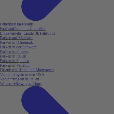
Fahrangst im Urlaub
Kraftstoffarten im Überblick
Linksverkehr: Länder & Fahrtipps
Parken auf Mallorca
Parken in Dänemark
Parken in der Schweiz
Parken in Florenz
Parken in Italien
Parken in Spanien
Parken in Venedig
Urlaub mit Hund und Mietwagen
Verkehrsregeln in den USA
Verkehrsregeln in Italien
Weitere Mietwagen-Tipps