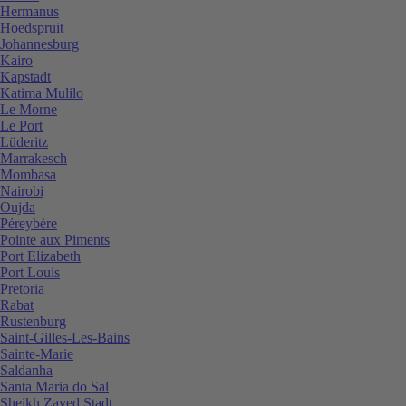
Hermanus
Hoedspruit
Johannesburg
Kairo
Kapstadt
Katima Mulilo
Le Morne
Le Port
Lüderitz
Marrakesch
Mombasa
Nairobi
Oujda
Péreybère
Pointe aux Piments
Port Elizabeth
Port Louis
Pretoria
Rabat
Rustenburg
Saint-Gilles-Les-Bains
Sainte-Marie
Saldanha
Santa Maria do Sal
Sheikh Zayed Stadt