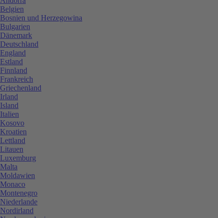
Andorra
Belgien
Bosnien und Herzegowina
Bulgarien
Dänemark
Deutschland
England
Estland
Finnland
Frankreich
Griechenland
Irland
Island
Italien
Kosovo
Kroatien
Lettland
Litauen
Luxemburg
Malta
Moldawien
Monaco
Montenegro
Niederlande
Nordirland