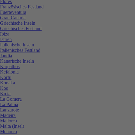
Flores
Französisches Festland
Fuerteventura
Gran Canaria
Griechische Inseln
Griechisches Festland
Ibiza
Istrien
Italienische Inseln
Italienisches Festland
Jandia
Kanarische Inseln
Karpathos
Kefalonia
Korfu
Korsika
Kos
Kreta
La Gomera
La Palma
Lanzarote
Madeira
Mallorca
Malta (Insel)
Menorca