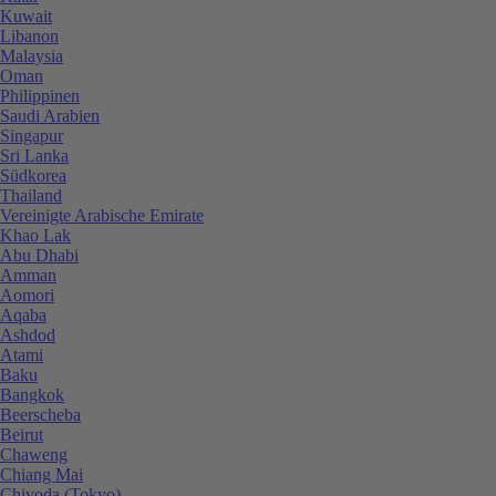
Kuwait
Libanon
Malaysia
Oman
Philippinen
Saudi Arabien
Singapur
Sri Lanka
Südkorea
Thailand
Vereinigte Arabische Emirate
Khao Lak
Abu Dhabi
Amman
Aomori
Aqaba
Ashdod
Atami
Baku
Bangkok
Beerscheba
Beirut
Chaweng
Chiang Mai
Chiyoda (Tokyo)