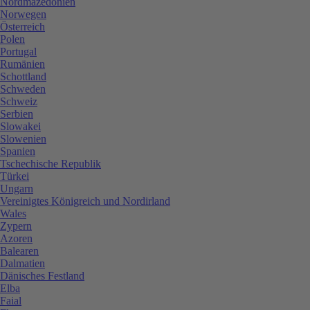
Nordmazedonien
Norwegen
Österreich
Polen
Portugal
Rumänien
Schottland
Schweden
Schweiz
Serbien
Slowakei
Slowenien
Spanien
Tschechische Republik
Türkei
Ungarn
Vereinigtes Königreich und Nordirland
Wales
Zypern
Azoren
Balearen
Dalmatien
Dänisches Festland
Elba
Faial