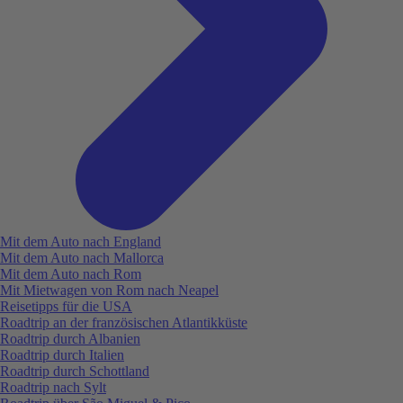
Mit dem Auto nach England
Mit dem Auto nach Mallorca
Mit dem Auto nach Rom
Mit Mietwagen von Rom nach Neapel
Reisetipps für die USA
Roadtrip an der französischen Atlantikküste
Roadtrip durch Albanien
Roadtrip durch Italien
Roadtrip durch Schottland
Roadtrip nach Sylt