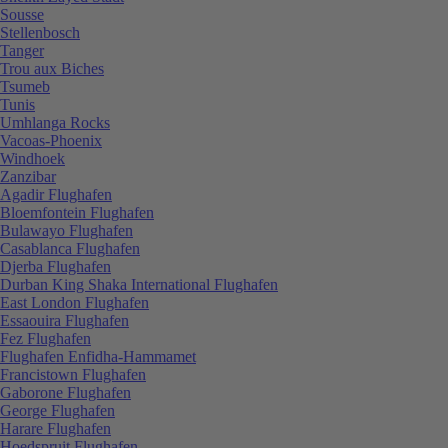
Sousse
Stellenbosch
Tanger
Trou aux Biches
Tsumeb
Tunis
Umhlanga Rocks
Vacoas-Phoenix
Windhoek
Zanzibar
Agadir Flughafen
Bloemfontein Flughafen
Bulawayo Flughafen
Casablanca Flughafen
Djerba Flughafen
Durban King Shaka International Flughafen
East London Flughafen
Essaouira Flughafen
Fez Flughafen
Flughafen Enfidha-Hammamet
Francistown Flughafen
Gaborone Flughafen
George Flughafen
Harare Flughafen
Hoedspruit Flughafen