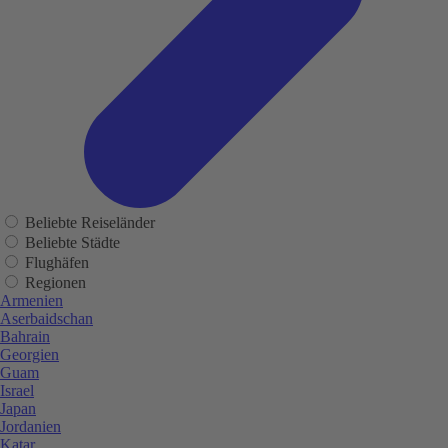
Beliebte Reiseländer
Beliebte Städte
Flughäfen
Regionen
Armenien
Aserbaidschan
Bahrain
Georgien
Guam
Israel
Japan
Jordanien
Katar