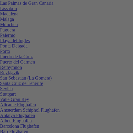
Las Palmas de Gran Canaria
Lissabon
Madalena
Malaga
München
Paguera
Palermo
Playa del Ingles
Ponta Delgada
Porto
Puerto de la Cruz
Puerto del Carmen
Rethymnon
Reykjavik
San Sebastian (La Gomera)
Santa Cruz de Tenerife
Sevilla
Stuttgart
Valle Gran Rey
Alicante Flughafen
Amsterdam Schiphol Flughafen
Antalya Flughafen
Athen Flughafen
Barcelona Flughafen
Bari Flughafen