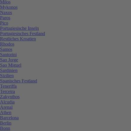
Milos
Mykonos
Naxos
Paros
Pico
Portugiesische Inseln
Portugiesisches Festland
Restliches Kroatien
Rhodos
Samos
Santorini
Sao Jorge
Sao Miguel
Sardinien
Sizilien
Spanisches Festland
Teneriffa
Terceira
Zakynthos
Alcudia
Arenal
Athen
Barcelona
Berlin
Bonn