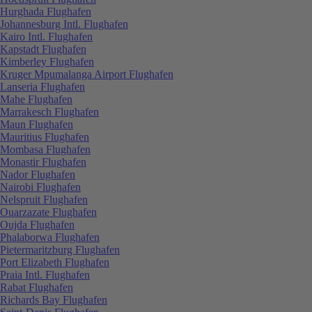
Hurghada Flughafen
Johannesburg Intl. Flughafen
Kairo Intl. Flughafen
Kapstadt Flughafen
Kimberley Flughafen
Kruger Mpumalanga Airport Flughafen
Lanseria Flughafen
Mahe Flughafen
Marrakesch Flughafen
Maun Flughafen
Mauritius Flughafen
Mombasa Flughafen
Monastir Flughafen
Nador Flughafen
Nairobi Flughafen
Nelspruit Flughafen
Ouarzazate Flughafen
Oujda Flughafen
Phalaborwa Flughafen
Pietermaritzburg Flughafen
Port Elizabeth Flughafen
Praia Intl. Flughafen
Rabat Flughafen
Richards Bay Flughafen