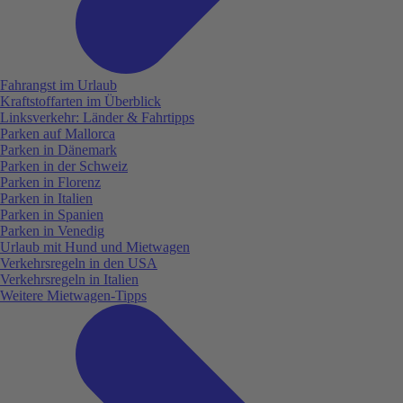
Fahrangst im Urlaub
Kraftstoffarten im Überblick
Linksverkehr: Länder & Fahrtipps
Parken auf Mallorca
Parken in Dänemark
Parken in der Schweiz
Parken in Florenz
Parken in Italien
Parken in Spanien
Parken in Venedig
Urlaub mit Hund und Mietwagen
Verkehrsregeln in den USA
Verkehrsregeln in Italien
Weitere Mietwagen-Tipps