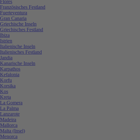
Flores
Französisches Festland
Fuerteventura
Gran Canaria
Griechische Inseln
Griechisches Festland
Ibiza
Istrien
Italienische Inseln
Italienisches Festland
Jandia
Kanarische Inseln
Karpathos
Kefalonia
Korfu
Korsika
Kos
Kreta
La Gomera
La Palma
Lanzarote
Madeira
Mallorca
Malta (Insel)
Menorca