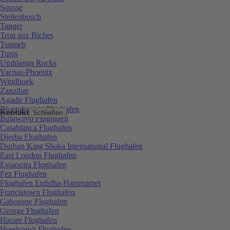
Sousse
Stellenbosch
Tanger
Trou aux Biches
Tsumeb
Tunis
Umhlanga Rocks
Vacoas-Phoenix
Windhoek
Zanzibar
Agadir Flughafen
Bloemfontein Flughafen
Kontakt
Schließen
Bulawayo Flughafen
Casablanca Flughafen
Djerba Flughafen
Durban King Shaka International Flughafen
East London Flughafen
Essaouira Flughafen
Fez Flughafen
Flughafen Enfidha-Hammamet
Francistown Flughafen
Gaborone Flughafen
George Flughafen
Harare Flughafen
Hoedspruit Flughafen