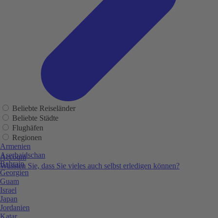
Beliebte Reiseländer
Beliebte Städte
Flughäfen
Regionen
Armenien
Aserbaidschan
Account
Bahrain
Wussten Sie, dass Sie vieles auch selbst erledigen können?
Georgien
Guam
Israel
Japan
Jordanien
Katar