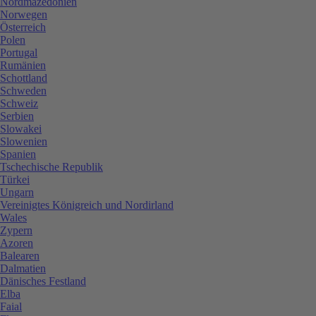
Nordmazedonien
Norwegen
Österreich
Polen
Portugal
Rumänien
Schottland
Schweden
Schweiz
Serbien
Slowakei
Slowenien
Spanien
Tschechische Republik
Türkei
Ungarn
Vereinigtes Königreich und Nordirland
Wales
Zypern
Azoren
Balearen
Dalmatien
Dänisches Festland
Elba
Faial