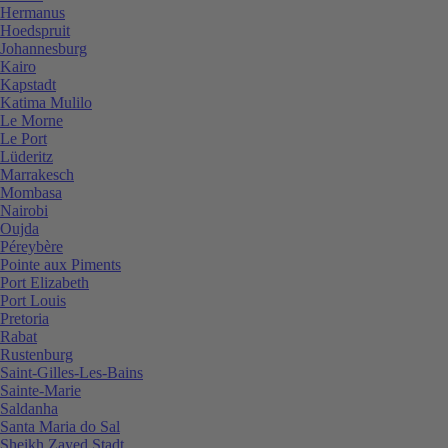
Hermanus
Hoedspruit
Johannesburg
Kairo
Kapstadt
Katima Mulilo
Le Morne
Le Port
Lüderitz
Marrakesch
Mombasa
Nairobi
Oujda
Péreybère
Pointe aux Piments
Port Elizabeth
Port Louis
Pretoria
Rabat
Rustenburg
Saint-Gilles-Les-Bains
Sainte-Marie
Saldanha
Santa Maria do Sal
Sheikh Zayed Stadt