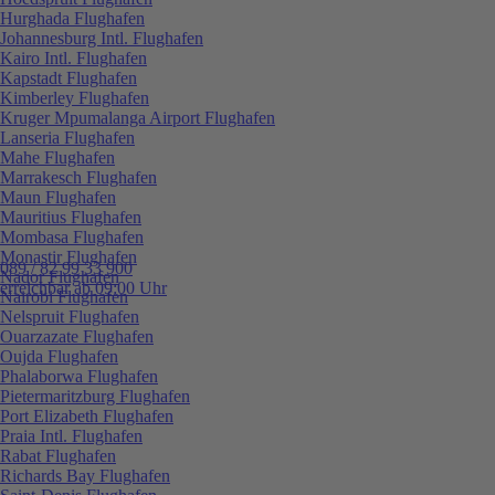
Hurghada Flughafen
Johannesburg Intl. Flughafen
Kairo Intl. Flughafen
Kapstadt Flughafen
Kimberley Flughafen
Kruger Mpumalanga Airport Flughafen
Lanseria Flughafen
Mahe Flughafen
Marrakesch Flughafen
Maun Flughafen
Mauritius Flughafen
Mombasa Flughafen
Monastir Flughafen
089 / 82 99 33 900
Nador Flughafen
erreichbar ab 09:00 Uhr
Nairobi Flughafen
Nelspruit Flughafen
Ouarzazate Flughafen
Oujda Flughafen
Phalaborwa Flughafen
Pietermaritzburg Flughafen
Port Elizabeth Flughafen
Praia Intl. Flughafen
Rabat Flughafen
Richards Bay Flughafen