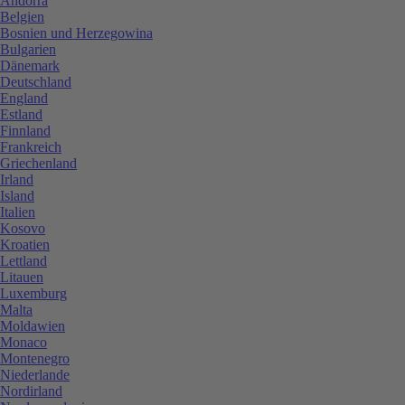
Andorra
Belgien
Bosnien und Herzegowina
Bulgarien
Dänemark
Deutschland
England
Estland
Finnland
Frankreich
Griechenland
Irland
Island
Italien
Kosovo
Kroatien
Lettland
Litauen
Luxemburg
Malta
Moldawien
Monaco
Montenegro
Niederlande
Nordirland