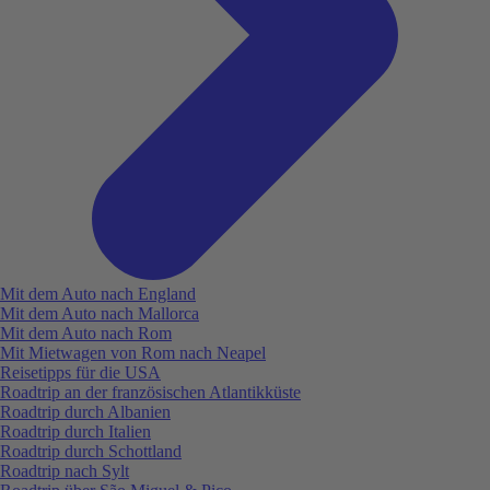
Mit dem Auto nach England
Mit dem Auto nach Mallorca
Mit dem Auto nach Rom
Mit Mietwagen von Rom nach Neapel
Reisetipps für die USA
Roadtrip an der französischen Atlantikküste
Roadtrip durch Albanien
Roadtrip durch Italien
Roadtrip durch Schottland
Roadtrip nach Sylt