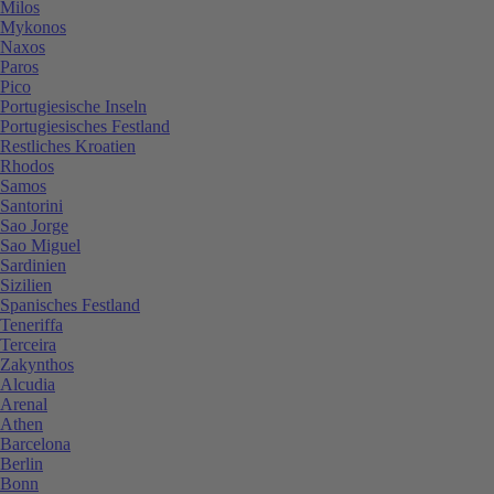
Milos
Mykonos
Naxos
Paros
Pico
Portugiesische Inseln
Portugiesisches Festland
Restliches Kroatien
Rhodos
Samos
Santorini
Sao Jorge
Sao Miguel
Sardinien
Sizilien
Spanisches Festland
Teneriffa
Terceira
Zakynthos
Alcudia
Arenal
Athen
Barcelona
Berlin
Bonn