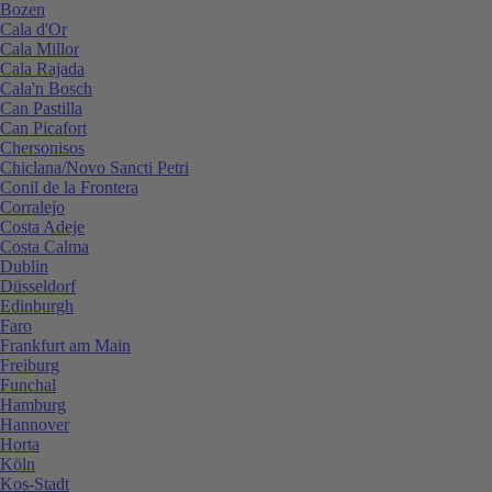
Bozen
Cala d'Or
Cala Millor
Cala Rajada
Cala'n Bosch
Can Pastilla
Can Picafort
Chersonisos
Chiclana/Novo Sancti Petri
Conil de la Frontera
Corralejo
Costa Adeje
Costa Calma
Dublin
Düsseldorf
Edinburgh
Faro
Frankfurt am Main
Freiburg
Funchal
Hamburg
Hannover
Horta
Köln
Kos-Stadt