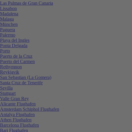
Las Palmas de Gran Canaria
Lissabon
Madalena
Malaga
München
Paguera
Palermo
Playa del Ingles
Ponta Delgada
Porto
Puerto de la Cruz
Puerto del Carmen
Rethymnon
Reykjavik
San Sebastian (La Gomera)
Santa Cruz de Tenerife
Sevilla
Stuttgart
Valle Gran Rey
Alicante Flughafen
Amsterdam Schiphol Flughafen
Antalya Flughafen
Athen Flughafen
Barcelona Flughafen
Bari Flughafen