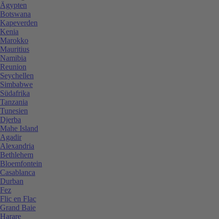
Ägypten
Botswana
Kapeverden
Kenia
Marokko
Mauritius
Namibia
Reunion
Seychellen
Simbabwe
Südafrika
Tanzania
Tunesien
Djerba
Mahe Island
Agadir
Alexandria
Bethlehem
Bloemfontein
Casablanca
Durban
Fez
Flic en Flac
Grand Baie
Harare