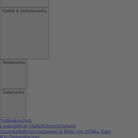
Karibik & Zentralamerika
Nordamerika
Südamerika
Vollkaskoschutz
Landesübliche Haftpflichtversicherung
Zusatzhaftpflichtversicherung in Höhe von 10 Mio. Euro
Kfz-Diebstahlschutz