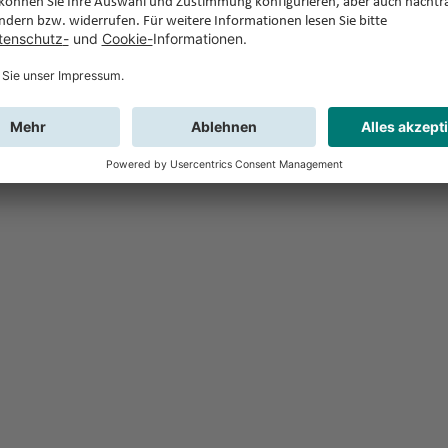
Feedback
Sie haben Fr
Buchung?