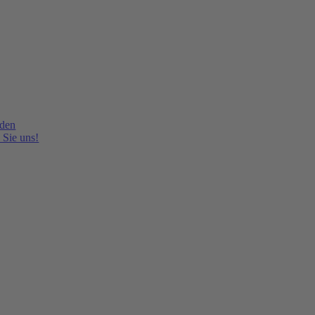
lden
 Sie uns!