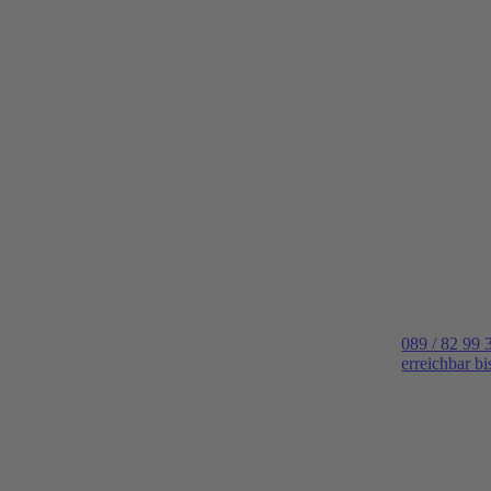
089 / 82 99 
erreichbar b