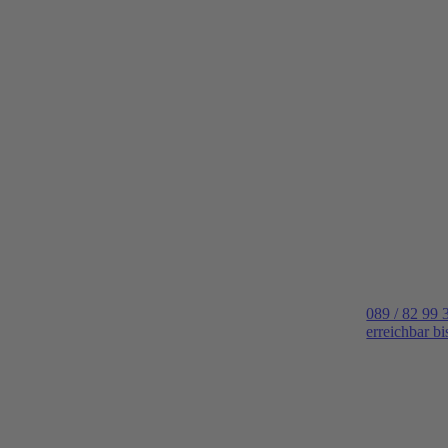
089 / 82 99 
erreichbar b