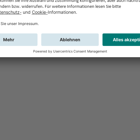
Feedback
Sie haben Fr
Buchung?