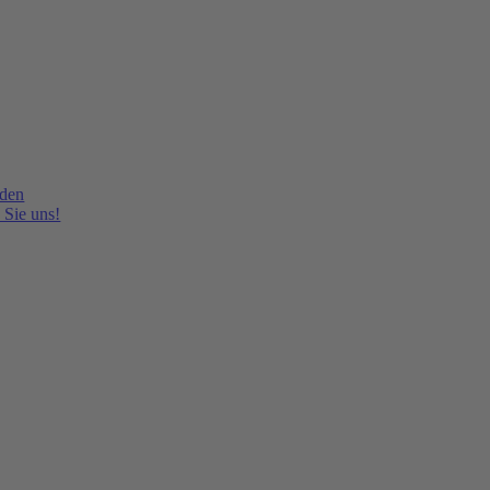
lden
 Sie uns!