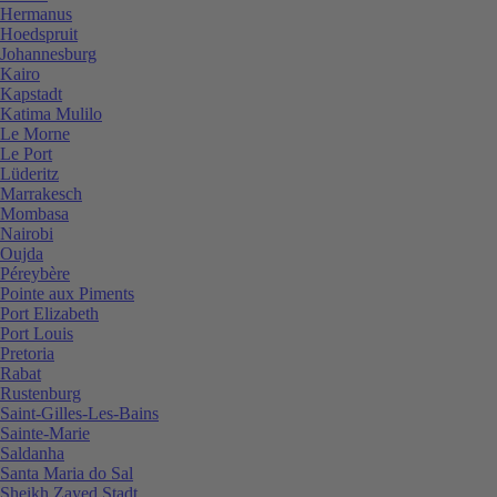
Hermanus
Hoedspruit
Johannesburg
Kairo
Kapstadt
Katima Mulilo
Le Morne
Le Port
Lüderitz
Marrakesch
Mombasa
Nairobi
Oujda
Péreybère
Pointe aux Piments
Port Elizabeth
Port Louis
Pretoria
Rabat
Rustenburg
Saint-Gilles-Les-Bains
Sainte-Marie
Saldanha
Santa Maria do Sal
Sheikh Zayed Stadt