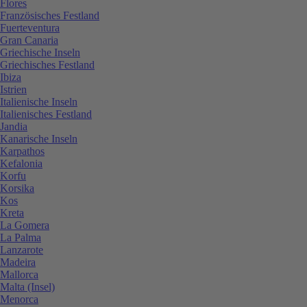
Flores
Französisches Festland
Fuerteventura
Gran Canaria
Griechische Inseln
Griechisches Festland
Ibiza
Istrien
Italienische Inseln
Italienisches Festland
Jandia
Kanarische Inseln
Karpathos
Kefalonia
Korfu
Korsika
Kos
Kreta
La Gomera
La Palma
Lanzarote
Madeira
Mallorca
Malta (Insel)
Menorca