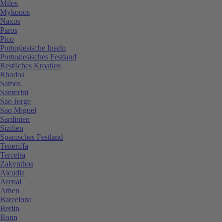
Milos
Mykonos
Naxos
Paros
Pico
Portugiesische Inseln
Portugiesisches Festland
Restliches Kroatien
Rhodos
Samos
Santorini
Sao Jorge
Sao Miguel
Sardinien
Sizilien
Spanisches Festland
Teneriffa
Terceira
Zakynthos
Alcudia
Arenal
Athen
Barcelona
Berlin
Bonn