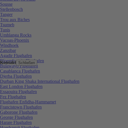
Sousse
Stellenbosch
Tanger
Trou aux Biches
Tsumeb
Tunis
Umhlanga Rocks
Vacoas-Phoenix
Windhoek
Zanzibar
Agadir Flughafen
Bloemfontein Flughafen
Kontakt
Schließen
Bulawayo Flughafen
Casablanca Flughafen
Djerba Flughafen
Durban King Shaka International Flughafen
East London Flughafen
Essaouira Flughafen
Fez Flughafen
Flughafen Enfidha-Hammamet
Francistown Flughafen
Gaborone Flughafen
George Flughafen
Harare Flughafen
Hoedspruit Flughafen