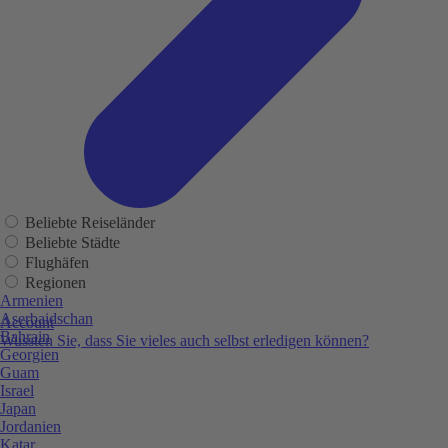
Beliebte Reiseländer
Beliebte Städte
Flughäfen
Regionen
Armenien
Aserbaidschan
Account
Bahrain
Wussten Sie, dass Sie vieles auch selbst erledigen können?
Georgien
Guam
Israel
Japan
Jordanien
Katar