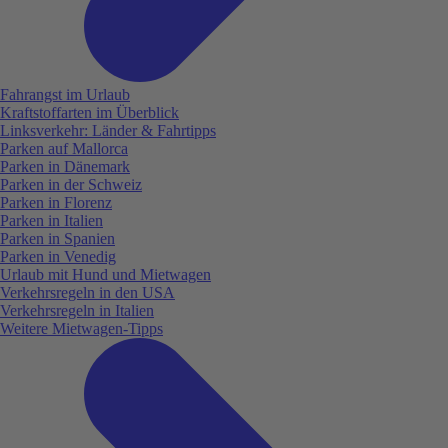
Fahrangst im Urlaub
Kraftstoffarten im Überblick
Linksverkehr: Länder & Fahrtipps
Parken auf Mallorca
Parken in Dänemark
Parken in der Schweiz
Parken in Florenz
Parken in Italien
Parken in Spanien
Parken in Venedig
Urlaub mit Hund und Mietwagen
Verkehrsregeln in den USA
Verkehrsregeln in Italien
Weitere Mietwagen-Tipps