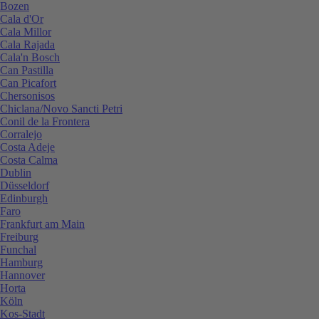
Bozen
Cala d'Or
Cala Millor
Cala Rajada
Cala'n Bosch
Can Pastilla
Can Picafort
Chersonisos
Chiclana/Novo Sancti Petri
Conil de la Frontera
Corralejo
Costa Adeje
Costa Calma
Dublin
Düsseldorf
Edinburgh
Faro
Frankfurt am Main
Freiburg
Funchal
Hamburg
Hannover
Horta
Köln
Kos-Stadt