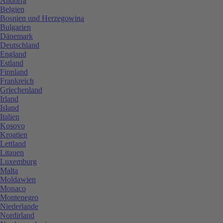
Andorra
Belgien
Bosnien und Herzegowina
Bulgarien
Dänemark
Deutschland
England
Estland
Finnland
Frankreich
Griechenland
Irland
Island
Italien
Kosovo
Kroatien
Lettland
Litauen
Luxemburg
Malta
Moldawien
Monaco
Montenegro
Niederlande
Nordirland