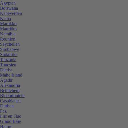
Ägypten
Botswana
Kapeverden
Kenia
Marokko
Mauritius
Namibia
Reunion
Seychellen
Simbabwe
Südafrika
Tanzania
Tunesien
Djerba
Mahe Island
Agadir
Alexandria
Bethlehem
Bloemfontein
Casablanca
Durban
Fez
Flic en Flac
Grand Baie
Harare