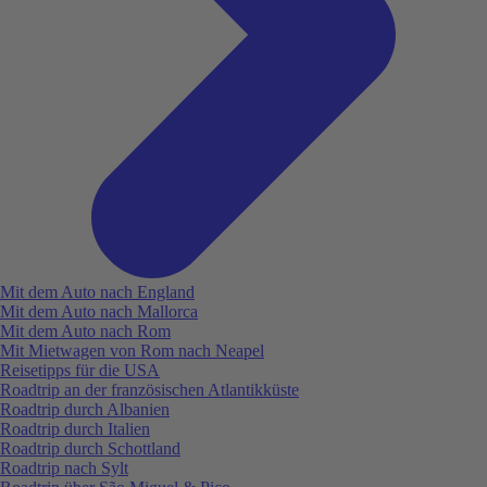
Mit dem Auto nach England
Mit dem Auto nach Mallorca
Mit dem Auto nach Rom
Mit Mietwagen von Rom nach Neapel
Reisetipps für die USA
Roadtrip an der französischen Atlantikküste
Roadtrip durch Albanien
Roadtrip durch Italien
Roadtrip durch Schottland
Roadtrip nach Sylt