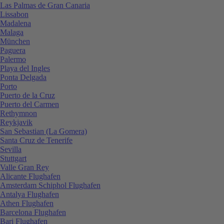
Las Palmas de Gran Canaria
Lissabon
Madalena
Malaga
München
Paguera
Palermo
Playa del Ingles
Ponta Delgada
Porto
Puerto de la Cruz
Puerto del Carmen
Rethymnon
Reykjavik
San Sebastian (La Gomera)
Santa Cruz de Tenerife
Sevilla
Stuttgart
Valle Gran Rey
Alicante Flughafen
Amsterdam Schiphol Flughafen
Antalya Flughafen
Athen Flughafen
Barcelona Flughafen
Bari Flughafen