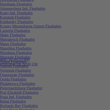
Hurghada Flughafen
Johannesburg Intl. Flughafen
Kairo Intl. Flughafen
Kapstadt Flughafen
Kimberley Flughafen
Kruger Mpumalanga Airport Flughafen
Lanseria Flughafen
Mahe Flughafen
Marrakesch Flughafen
Maun Flughafen
Mauritius Flughafen
Mombasa Flughafen
Monastir Flughafen
089 / 82 99 33 900
Nador Flughafen
erreichbar bis 20:00 Uhr
Nairobi Flughafen
Nelspruit Flughafen
Ouarzazate Flughafen
Oujda Flughafen
Phalaborwa Flughafen
Pietermaritzburg Flughafen
Port Elizabeth Flughafen
Praia Intl. Flughafen
Rabat Flughafen
Richards Bay Flughafen