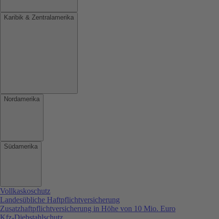
Karibik & Zentralamerika
Nordamerika
Südamerika
Vollkaskoschutz
Landesübliche Haftpflichtversicherung
Zusatzhaftpflichtversicherung in Höhe von 10 Mio. Euro
Kfz-Diebstahlschutz