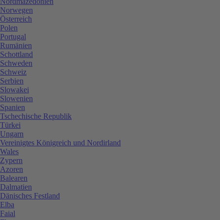
Nordmazedonien
Norwegen
Österreich
Polen
Portugal
Rumänien
Schottland
Schweden
Schweiz
Serbien
Slowakei
Slowenien
Spanien
Tschechische Republik
Türkei
Ungarn
Vereinigtes Königreich und Nordirland
Wales
Zypern
Azoren
Balearen
Dalmatien
Dänisches Festland
Elba
Faial