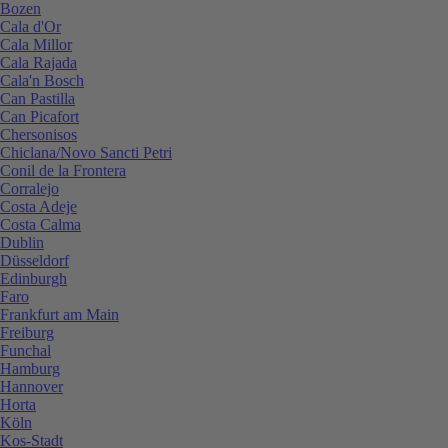
Bozen
Cala d'Or
Cala Millor
Cala Rajada
Cala'n Bosch
Can Pastilla
Can Picafort
Chersonisos
Chiclana/Novo Sancti Petri
Conil de la Frontera
Corralejo
Costa Adeje
Costa Calma
Dublin
Düsseldorf
Edinburgh
Faro
Frankfurt am Main
Freiburg
Funchal
Hamburg
Hannover
Horta
Köln
Kos-Stadt