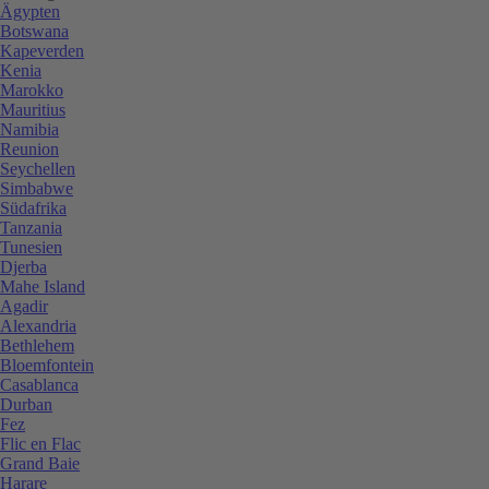
Ägypten
Botswana
Kapeverden
Kenia
Marokko
Mauritius
Namibia
Reunion
Seychellen
Simbabwe
Südafrika
Tanzania
Tunesien
Djerba
Mahe Island
Agadir
Alexandria
Bethlehem
Bloemfontein
Casablanca
Durban
Fez
Flic en Flac
Grand Baie
Harare