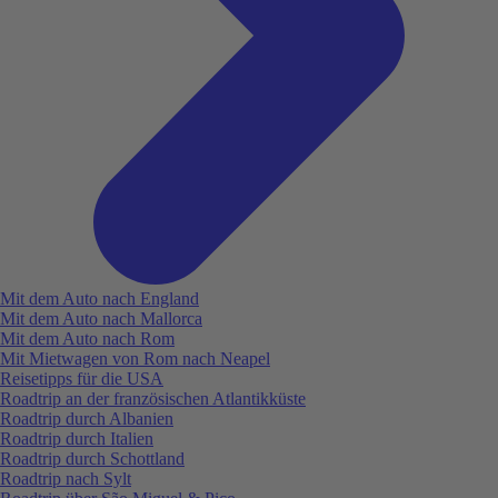
Mit dem Auto nach England
Mit dem Auto nach Mallorca
Mit dem Auto nach Rom
Mit Mietwagen von Rom nach Neapel
Reisetipps für die USA
Roadtrip an der französischen Atlantikküste
Roadtrip durch Albanien
Roadtrip durch Italien
Roadtrip durch Schottland
Roadtrip nach Sylt