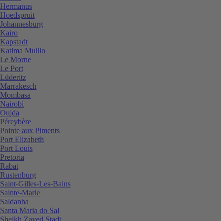
Hermanus
Hoedspruit
Johannesburg
Kairo
Kapstadt
Katima Mulilo
Le Morne
Le Port
Lüderitz
Marrakesch
Mombasa
Nairobi
Oujda
Péreybère
Pointe aux Piments
Port Elizabeth
Port Louis
Pretoria
Rabat
Rustenburg
Saint-Gilles-Les-Bains
Sainte-Marie
Saldanha
Santa Maria do Sal
Sheikh Zayed Stadt