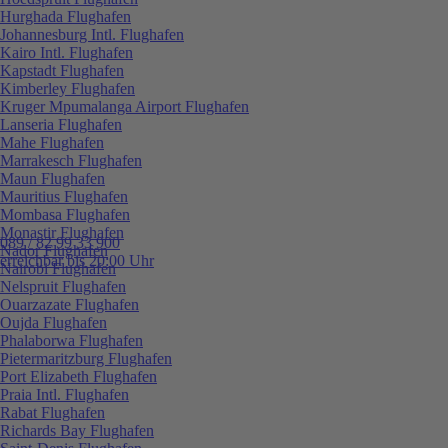
Hurghada Flughafen
Johannesburg Intl. Flughafen
Kairo Intl. Flughafen
Kapstadt Flughafen
Kimberley Flughafen
Kruger Mpumalanga Airport Flughafen
Lanseria Flughafen
Mahe Flughafen
Marrakesch Flughafen
Maun Flughafen
Mauritius Flughafen
Mombasa Flughafen
Monastir Flughafen
089 / 82 99 33 900
Nador Flughafen
erreichbar bis 20:00 Uhr
Nairobi Flughafen
Nelspruit Flughafen
Ouarzazate Flughafen
Oujda Flughafen
Phalaborwa Flughafen
Pietermaritzburg Flughafen
Port Elizabeth Flughafen
Praia Intl. Flughafen
Rabat Flughafen
Richards Bay Flughafen