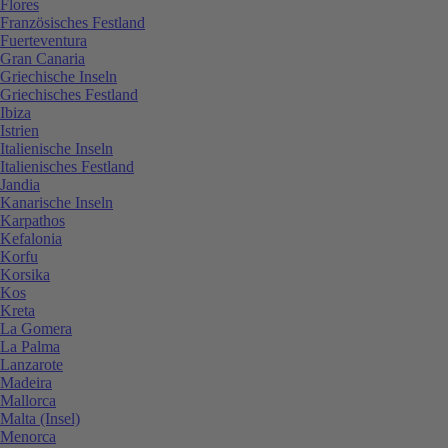
Flores
Französisches Festland
Fuerteventura
Gran Canaria
Griechische Inseln
Griechisches Festland
Ibiza
Istrien
Italienische Inseln
Italienisches Festland
Jandia
Kanarische Inseln
Karpathos
Kefalonia
Korfu
Korsika
Kos
Kreta
La Gomera
La Palma
Lanzarote
Madeira
Mallorca
Malta (Insel)
Menorca