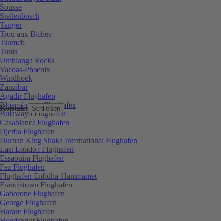
Sousse
Stellenbosch
Tanger
Trou aux Biches
Tsumeb
Tunis
Umhlanga Rocks
Vacoas-Phoenix
Windhoek
Zanzibar
Agadir Flughafen
Bloemfontein Flughafen
Kontakt
Schließen
Bulawayo Flughafen
Casablanca Flughafen
Djerba Flughafen
Durban King Shaka International Flughafen
East London Flughafen
Essaouira Flughafen
Fez Flughafen
Flughafen Enfidha-Hammamet
Francistown Flughafen
Gaborone Flughafen
George Flughafen
Harare Flughafen
Hoedspruit Flughafen