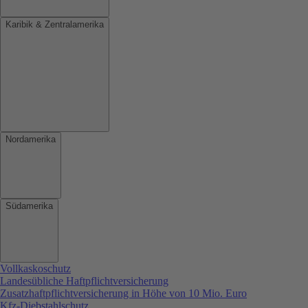
Karibik & Zentralamerika
Nordamerika
Südamerika
Vollkaskoschutz
Landesübliche Haftpflichtversicherung
Zusatzhaftpflichtversicherung in Höhe von 10 Mio. Euro
Kfz-Diebstahlschutz