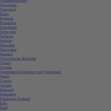
Nordmazedonien
Norwegen
Österreich
Polen
Portugal
Rumänien
Schottland
Schweden
Schweiz
Serbien
Slowakei
Slowenien
Spanien
Tschechische Republik
Türkei
Ungarn
Vereinigtes Königreich und Nordirland
Wales
Zypern
Azoren
Balearen
Dalmatien
Dänisches Festland
Elba
Faial