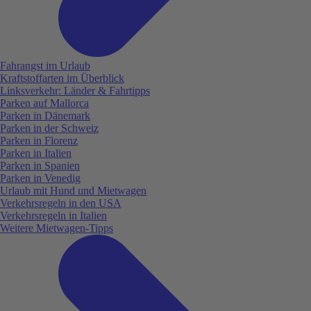
Fahrangst im Urlaub
Kraftstoffarten im Überblick
Linksverkehr: Länder & Fahrtipps
Parken auf Mallorca
Parken in Dänemark
Parken in der Schweiz
Parken in Florenz
Parken in Italien
Parken in Spanien
Parken in Venedig
Urlaub mit Hund und Mietwagen
Verkehrsregeln in den USA
Verkehrsregeln in Italien
Weitere Mietwagen-Tipps