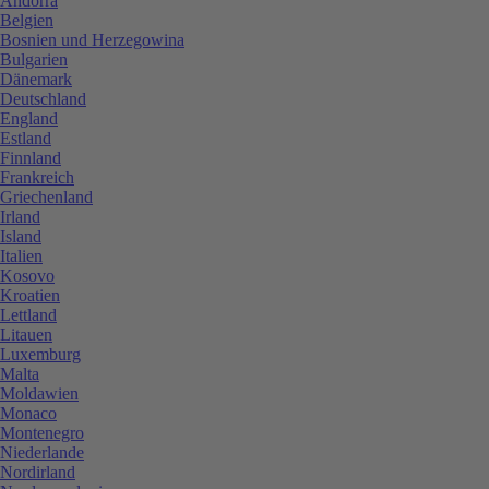
Andorra
Belgien
Bosnien und Herzegowina
Bulgarien
Dänemark
Deutschland
England
Estland
Finnland
Frankreich
Griechenland
Irland
Island
Italien
Kosovo
Kroatien
Lettland
Litauen
Luxemburg
Malta
Moldawien
Monaco
Montenegro
Niederlande
Nordirland