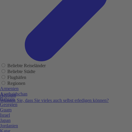
Beliebte Reiseländer
Beliebte Städte
Flughäfen
Regionen
Armenien
Aserbaidschan
Account
Bahrain
Wussten Sie, dass Sie vieles auch selbst erledigen können?
Georgien
Guam
Israel
Japan
Jordanien
Katar