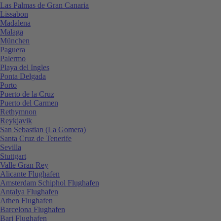
Las Palmas de Gran Canaria
Lissabon
Madalena
Malaga
München
Paguera
Palermo
Playa del Ingles
Ponta Delgada
Porto
Puerto de la Cruz
Puerto del Carmen
Rethymnon
Reykjavik
San Sebastian (La Gomera)
Santa Cruz de Tenerife
Sevilla
Stuttgart
Valle Gran Rey
Alicante Flughafen
Amsterdam Schiphol Flughafen
Antalya Flughafen
Athen Flughafen
Barcelona Flughafen
Bari Flughafen