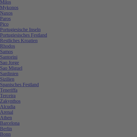
Milos
Mykonos
Naxos
Paros
Pico
Portugiesische Inseln
Portugiesisches Festland
Restliches Kroatien
Rhodos
Samos
Santorini
Sao Jorge
Sao Miguel
Sardinien
Sizilien
Spanisches Festland
Teneriffa
Terceira
Zakynthos
Alcudia
Arenal
Athen
Barcelona
Berlin
Bonn