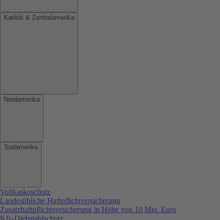
Karibik & Zentralamerika
Nordamerika
Südamerika
Vollkaskoschutz
Landesübliche Haftpflichtversicherung
Zusatzhaftpflichtversicherung in Höhe von 10 Mio. Euro
Kfz-Diebstahlschutz