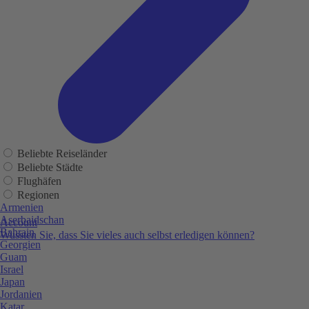
Beliebte Reiseländer
Beliebte Städte
Flughäfen
Regionen
Armenien
Aserbaidschan
Account
Bahrain
Wussten Sie, dass Sie vieles auch selbst erledigen können?
Georgien
Guam
Israel
Japan
Jordanien
Katar