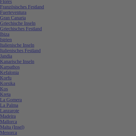
Flores
Französisches Festland
Fuerteventura
Gran Canaria
Griechische Inseln
Griechisches Festland
Ibiza
Istrien
Italienische Inseln
Italienisches Festland
Jandia
Kanarische Inseln
Karpathos
Kefalonia
Korfu
Korsika
Kos
Kreta
La Gomera
La Palma
Lanzarote
Madeira
Mallorca
Malta (Insel)
Menorca