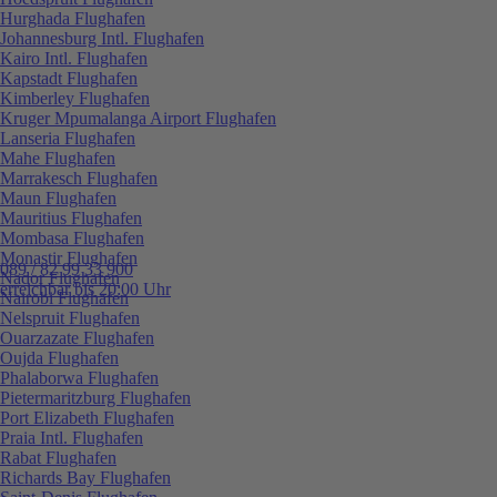
Hurghada Flughafen
Johannesburg Intl. Flughafen
Kairo Intl. Flughafen
Kapstadt Flughafen
Kimberley Flughafen
Kruger Mpumalanga Airport Flughafen
Lanseria Flughafen
Mahe Flughafen
Marrakesch Flughafen
Maun Flughafen
Mauritius Flughafen
Mombasa Flughafen
Monastir Flughafen
089 / 82 99 33 900
Nador Flughafen
erreichbar bis 20:00 Uhr
Nairobi Flughafen
Nelspruit Flughafen
Ouarzazate Flughafen
Oujda Flughafen
Phalaborwa Flughafen
Pietermaritzburg Flughafen
Port Elizabeth Flughafen
Praia Intl. Flughafen
Rabat Flughafen
Richards Bay Flughafen