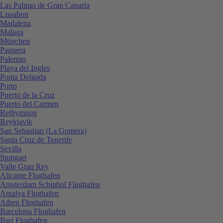
Las Palmas de Gran Canaria
Lissabon
Madalena
Malaga
München
Paguera
Palermo
Playa del Ingles
Ponta Delgada
Porto
Puerto de la Cruz
Puerto del Carmen
Rethymnon
Reykjavik
San Sebastian (La Gomera)
Santa Cruz de Tenerife
Sevilla
Stuttgart
Valle Gran Rey
Alicante Flughafen
Amsterdam Schiphol Flughafen
Antalya Flughafen
Athen Flughafen
Barcelona Flughafen
Bari Flughafen