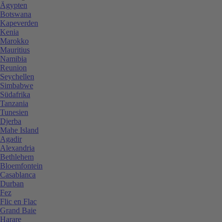
Ägypten
Botswana
Kapeverden
Kenia
Marokko
Mauritius
Namibia
Reunion
Seychellen
Simbabwe
Südafrika
Tanzania
Tunesien
Djerba
Mahe Island
Agadir
Alexandria
Bethlehem
Bloemfontein
Casablanca
Durban
Fez
Flic en Flac
Grand Baie
Harare