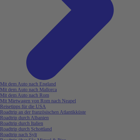
Mit dem Auto nach England
Mit dem Auto nach Mallorca
Mit dem Auto nach Rom
Mit Mietwagen von Rom nach Neapel
Reisetipps für die USA
Roadtrip an der französischen Atlantikküste
Roadtrip durch Albanien
Roadtrip durch Italien
Roadtrip durch Schottland
Roadtrip nach Sylt