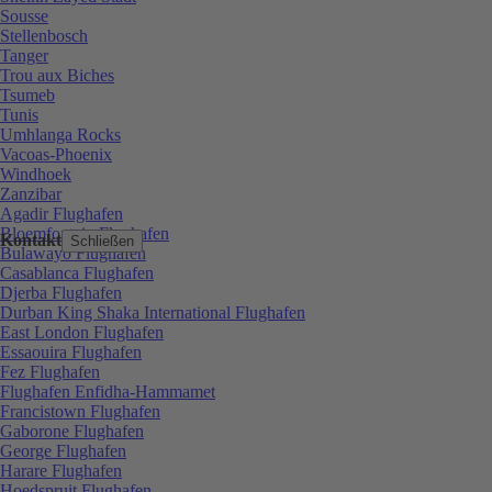
Sousse
Stellenbosch
Tanger
Trou aux Biches
Tsumeb
Tunis
Umhlanga Rocks
Vacoas-Phoenix
Windhoek
Zanzibar
Agadir Flughafen
Bloemfontein Flughafen
Kontakt
Schließen
Bulawayo Flughafen
Casablanca Flughafen
Djerba Flughafen
Durban King Shaka International Flughafen
East London Flughafen
Essaouira Flughafen
Fez Flughafen
Flughafen Enfidha-Hammamet
Francistown Flughafen
Gaborone Flughafen
George Flughafen
Harare Flughafen
Hoedspruit Flughafen