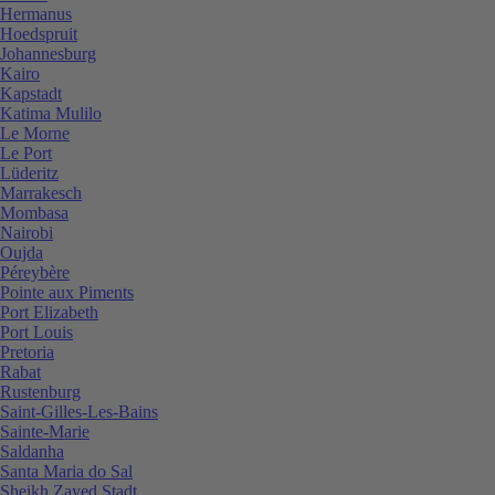
Hermanus
Hoedspruit
Johannesburg
Kairo
Kapstadt
Katima Mulilo
Le Morne
Le Port
Lüderitz
Marrakesch
Mombasa
Nairobi
Oujda
Péreybère
Pointe aux Piments
Port Elizabeth
Port Louis
Pretoria
Rabat
Rustenburg
Saint-Gilles-Les-Bains
Sainte-Marie
Saldanha
Santa Maria do Sal
Sheikh Zayed Stadt