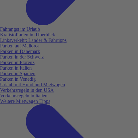
Fahrangst im Urlaub
Kraftstoffarten im Überblick
Linksverkehr: Länder & Fahrtipps
Parken auf Mallorca
Parken in Dänemark
Parken in der Schweiz
Parken in Florenz
Parken in Italien
Parken in Spanien
Parken in Venedig
Urlaub mit Hund und Mietwagen
Verkehrsregeln in den USA
Verkehrsregeln in Italien
Weitere Mietwagen-Tipps