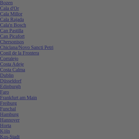
Bozen
Cala d'Or
Cala Millor
Cala Rajada
Cala'n Bosch
Can Pastilla
Can Picafort
Chersonisos
Chiclana/Novo Sancti Petri
Conil de la Frontera
Corralejo
Costa Adeje
Costa Calma
Dublin
Düsseldorf
Edinburgh
Faro
Frankfurt am Main
Freiburg
Funchal
Hamburg
Hannover
Horta
Köln
Kos-Stadt