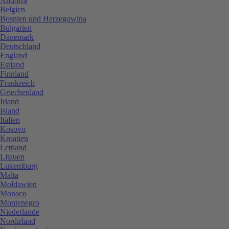
Andorra
Belgien
Bosnien und Herzegowina
Bulgarien
Dänemark
Deutschland
England
Estland
Finnland
Frankreich
Griechenland
Irland
Island
Italien
Kosovo
Kroatien
Lettland
Litauen
Luxemburg
Malta
Moldawien
Monaco
Montenegro
Niederlande
Nordirland