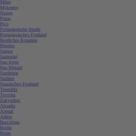
Milos
Mykonos
Naxos
Paros
Pico
Portugiesische Inseln
Portugiesisches Festland
Restliches Kroatien
Rhodos
Samos
Santorini
Sao Jorge
Sao Miguel
Sardinien
Sizilien
Spanisches Festland
Teneriffa
Terceira
Zakynthos
Alcudia
Arenal
Athen
Barcelona
Berlin
Bonn