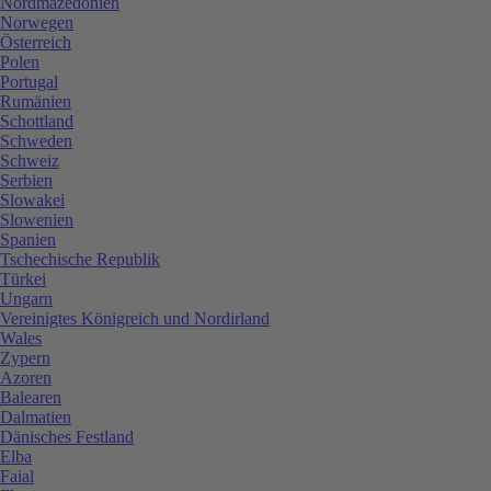
Nordmazedonien
Norwegen
Österreich
Polen
Portugal
Rumänien
Schottland
Schweden
Schweiz
Serbien
Slowakei
Slowenien
Spanien
Tschechische Republik
Türkei
Ungarn
Vereinigtes Königreich und Nordirland
Wales
Zypern
Azoren
Balearen
Dalmatien
Dänisches Festland
Elba
Faial