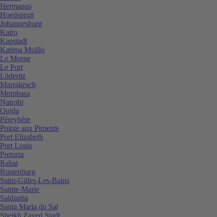
Hermanus
Hoedspruit
Johannesburg
Kairo
Kapstadt
Katima Mulilo
Le Morne
Le Port
Lüderitz
Marrakesch
Mombasa
Nairobi
Oujda
Péreybère
Pointe aux Piments
Port Elizabeth
Port Louis
Pretoria
Rabat
Rustenburg
Saint-Gilles-Les-Bains
Sainte-Marie
Saldanha
Santa Maria do Sal
Sheikh Zayed Stadt