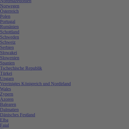
Nordmazedonien
Norwegen
Österreich
Polen
Portugal
Rumänien
Schottland
Schweden
Schweiz
Serbien
Slowakei
Slowenien
Spanien
Tschechische Republik
Türkei
Ungarn
Vereinigtes Königreich und Nordirland
Wales
Zypern
Azoren
Balearen
Dalmatien
Dänisches Festland
Elba
Faial