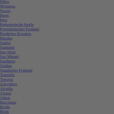
Milos
Mykonos
Naxos
Paros
Pico
Portugiesische Inseln
Portugiesisches Festland
Restliches Kroatien
Rhodos
Samos
Santorini
Sao Jorge
Sao Miguel
Sardinien
Sizilien
Spanisches Festland
Teneriffa
Terceira
Zakynthos
Alcudia
Arenal
Athen
Barcelona
Berlin
Bonn