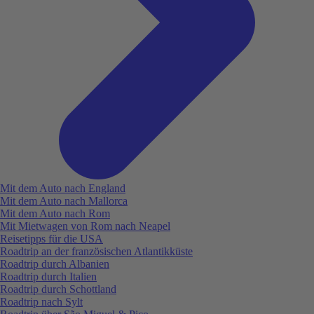
Mit dem Auto nach England
Mit dem Auto nach Mallorca
Mit dem Auto nach Rom
Mit Mietwagen von Rom nach Neapel
Reisetipps für die USA
Roadtrip an der französischen Atlantikküste
Roadtrip durch Albanien
Roadtrip durch Italien
Roadtrip durch Schottland
Roadtrip nach Sylt