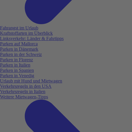
Fahrangst im Urlaub
Kraftstoffarten im Überblick
Linksverkehr: Länder & Fahrtipps
Parken auf Mallorca
Parken in Dänemark
Parken in der Schweiz
Parken in Florenz
Parken in Italien
Parken in Spanien
Parken in Venedig
Urlaub mit Hund und Mietwagen
Verkehrsregeln in den USA
Verkehrsregeln in Italien
Weitere Mietwagen-Tipps