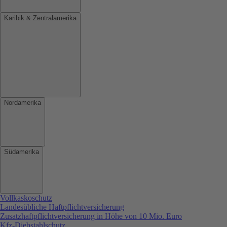
Karibik & Zentralamerika
Nordamerika
Südamerika
Vollkaskoschutz
Landesübliche Haftpflichtversicherung
Zusatzhaftpflichtversicherung in Höhe von 10 Mio. Euro
Kfz-Diebstahlschutz