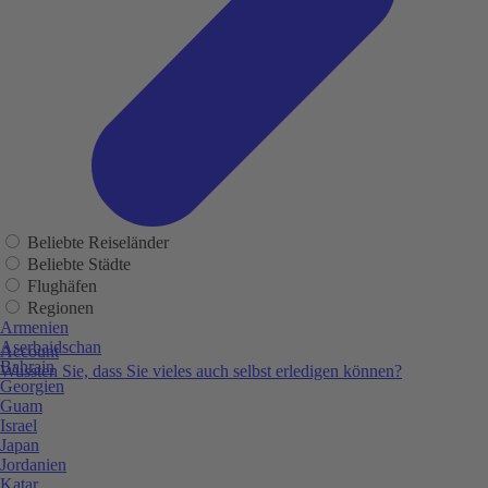
Beliebte Reiseländer
Beliebte Städte
Flughäfen
Regionen
Armenien
Aserbaidschan
Account
Bahrain
Wussten Sie, dass Sie vieles auch selbst erledigen können?
Georgien
Guam
Israel
Japan
Jordanien
Katar