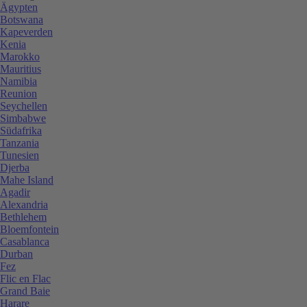
Ägypten
Botswana
Kapeverden
Kenia
Marokko
Mauritius
Namibia
Reunion
Seychellen
Simbabwe
Südafrika
Tanzania
Tunesien
Djerba
Mahe Island
Agadir
Alexandria
Bethlehem
Bloemfontein
Casablanca
Durban
Fez
Flic en Flac
Grand Baie
Harare