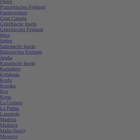
Flores
Französisches Festland
Fuerteventura
Gran Canaria
Griechische Inseln
Griechisches Festland
Ibiza
Istrien
Italienische Inseln
Italienisches Festland
Jandia
Kanarische Inseln
Karpathos
Kefalonia
Korfu
Korsika
Kos
Kreta
La Gomera
La Palma
Lanzarote
Madeira
Mallorca
Malta (Insel)
Menorca