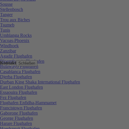
Sousse
Stellenbosch
Tanger
Trou aux Biches
Tsumeb
Tunis
Umhlanga Rocks
Vacoas-Phoenix
Windhoek
Zanzibar
Agadir Flughafen
Bloemfontein Flughafen
Kontakt
Schließen
Bulawayo Flughafen
Casablanca Flughafen
Djerba Flughafen
Durban King Shaka International Flughafen
East London Flughafen
Essaouira Flughafen
Fez Flughafen
Flughafen Enfidha-Hammamet
Francistown Flughafen
Gaborone Flughafen
George Flughafen
Harare Flughafen
Hoedspruit Flughafen