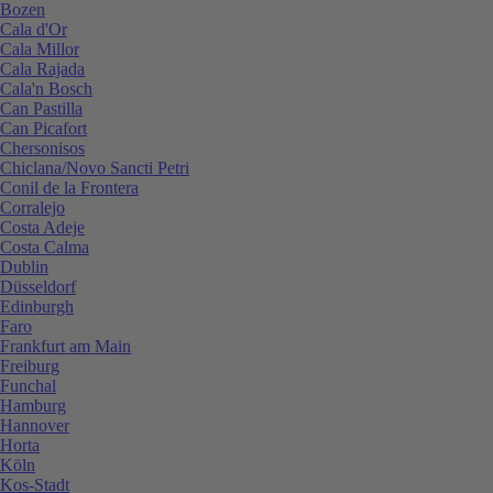
Bozen
Cala d'Or
Cala Millor
Cala Rajada
Cala'n Bosch
Can Pastilla
Can Picafort
Chersonisos
Chiclana/Novo Sancti Petri
Conil de la Frontera
Corralejo
Costa Adeje
Costa Calma
Dublin
Düsseldorf
Edinburgh
Faro
Frankfurt am Main
Freiburg
Funchal
Hamburg
Hannover
Horta
Köln
Kos-Stadt