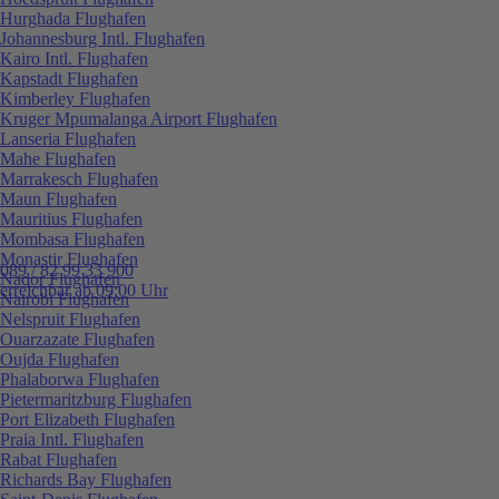
Hurghada Flughafen
Johannesburg Intl. Flughafen
Kairo Intl. Flughafen
Kapstadt Flughafen
Kimberley Flughafen
Kruger Mpumalanga Airport Flughafen
Lanseria Flughafen
Mahe Flughafen
Marrakesch Flughafen
Maun Flughafen
Mauritius Flughafen
Mombasa Flughafen
Monastir Flughafen
089 / 82 99 33 900
Nador Flughafen
erreichbar ab 09:00 Uhr
Nairobi Flughafen
Nelspruit Flughafen
Ouarzazate Flughafen
Oujda Flughafen
Phalaborwa Flughafen
Pietermaritzburg Flughafen
Port Elizabeth Flughafen
Praia Intl. Flughafen
Rabat Flughafen
Richards Bay Flughafen