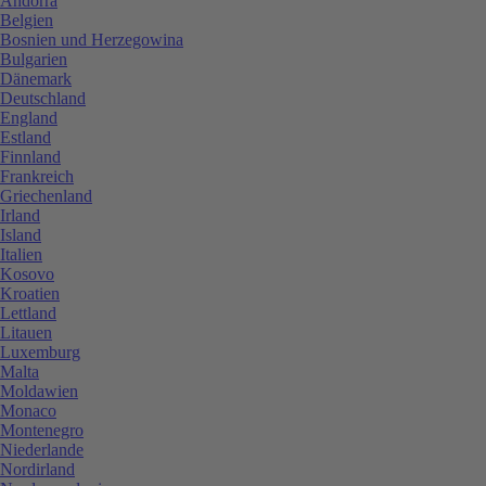
Andorra
Belgien
Bosnien und Herzegowina
Bulgarien
Dänemark
Deutschland
England
Estland
Finnland
Frankreich
Griechenland
Irland
Island
Italien
Kosovo
Kroatien
Lettland
Litauen
Luxemburg
Malta
Moldawien
Monaco
Montenegro
Niederlande
Nordirland