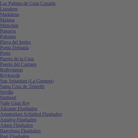
Las Palmas de Gran Canaria
Lissabon
Madalena
Malaga
München
Paguera
Palermo
Playa del Ingles
Ponta Delgada
Porto
Puerto de la Cruz
Puerto del Carmen
Rethymnon
Reykjavik
San Sebastian (La Gomera)
Santa Cruz de Tenerife
Sevilla
Stuttgart
Valle Gran Rey
Alicante Flughafen
Amsterdam Schiphol Flughafen
Antalya Flughafen
Athen Flughafen
Barcelona Flughafen
Bari Flughafen