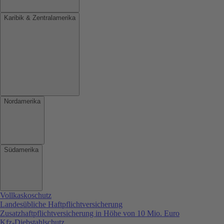
Karibik & Zentralamerika
Nordamerika
Südamerika
Vollkaskoschutz
Landesübliche Haftpflichtversicherung
Zusatzhaftpflichtversicherung in Höhe von 10 Mio. Euro
Kfz-Diebstahlschutz