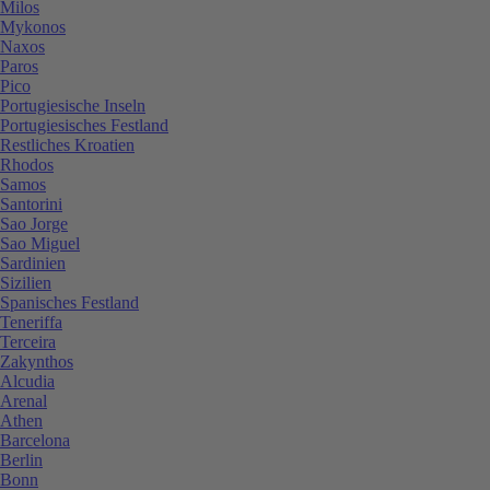
Milos
Mykonos
Naxos
Paros
Pico
Portugiesische Inseln
Portugiesisches Festland
Restliches Kroatien
Rhodos
Samos
Santorini
Sao Jorge
Sao Miguel
Sardinien
Sizilien
Spanisches Festland
Teneriffa
Terceira
Zakynthos
Alcudia
Arenal
Athen
Barcelona
Berlin
Bonn