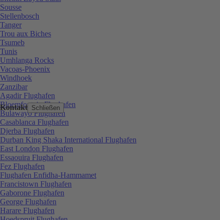
Sousse
Stellenbosch
Tanger
Trou aux Biches
Tsumeb
Tunis
Umhlanga Rocks
Vacoas-Phoenix
Windhoek
Zanzibar
Agadir Flughafen
Bloemfontein Flughafen
Kontakt
Schließen
Bulawayo Flughafen
Casablanca Flughafen
Djerba Flughafen
Durban King Shaka International Flughafen
East London Flughafen
Essaouira Flughafen
Fez Flughafen
Flughafen Enfidha-Hammamet
Francistown Flughafen
Gaborone Flughafen
George Flughafen
Harare Flughafen
Hoedspruit Flughafen