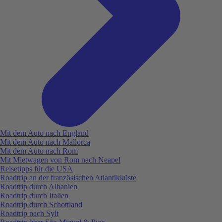
Mit dem Auto nach England
Mit dem Auto nach Mallorca
Mit dem Auto nach Rom
Mit Mietwagen von Rom nach Neapel
Reisetipps für die USA
Roadtrip an der französischen Atlantikküste
Roadtrip durch Albanien
Roadtrip durch Italien
Roadtrip durch Schottland
Roadtrip nach Sylt