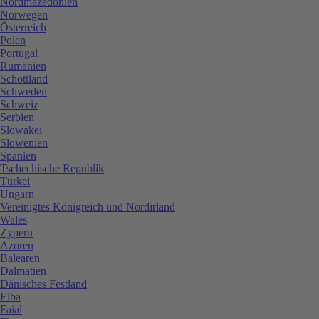
Nordmazedonien
Norwegen
Österreich
Polen
Portugal
Rumänien
Schottland
Schweden
Schweiz
Serbien
Slowakei
Slowenien
Spanien
Tschechische Republik
Türkei
Ungarn
Vereinigtes Königreich und Nordirland
Wales
Zypern
Azoren
Balearen
Dalmatien
Dänisches Festland
Elba
Faial