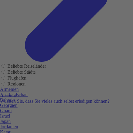
Beliebte Reiseländer
Beliebte Städte
Flughäfen
Regionen
Armenien
Aserbaidschan
Account
Bahrain
Wussten Sie, dass Sie vieles auch selbst erledigen können?
Georgien
Guam
Israel
Japan
Jordanien
Katar