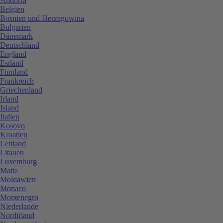
Andorra
Belgien
Bosnien und Herzegowina
Bulgarien
Dänemark
Deutschland
England
Estland
Finnland
Frankreich
Griechenland
Irland
Island
Italien
Kosovo
Kroatien
Lettland
Litauen
Luxemburg
Malta
Moldawien
Monaco
Montenegro
Niederlande
Nordirland