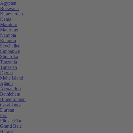
Ägypten
Botswana
Kapeverden
Kenia
Marokko
Mauritius
Namibia
Reunion
Seychellen
Simbabwe
Südafrika
Tanzania
Tunesien
Djerba
Mahe Island
Agadir
Alexandria
Bethlehem
Bloemfontein
Casablanca
Durban
Fez
Flic en Flac
Grand Baie
Harare