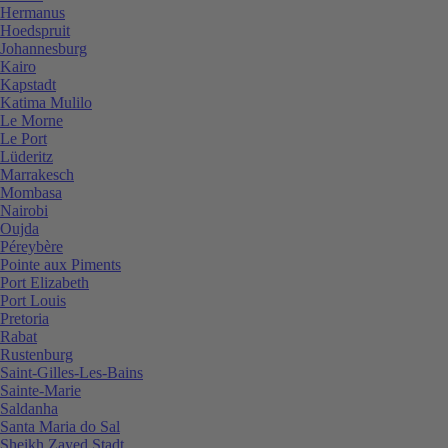
Hermanus
Hoedspruit
Johannesburg
Kairo
Kapstadt
Katima Mulilo
Le Morne
Le Port
Lüderitz
Marrakesch
Mombasa
Nairobi
Oujda
Péreybère
Pointe aux Piments
Port Elizabeth
Port Louis
Pretoria
Rabat
Rustenburg
Saint-Gilles-Les-Bains
Sainte-Marie
Saldanha
Santa Maria do Sal
Sheikh Zayed Stadt