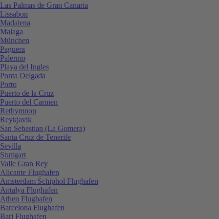
Las Palmas de Gran Canaria
Lissabon
Madalena
Malaga
München
Paguera
Palermo
Playa del Ingles
Ponta Delgada
Porto
Puerto de la Cruz
Puerto del Carmen
Rethymnon
Reykjavik
San Sebastian (La Gomera)
Santa Cruz de Tenerife
Sevilla
Stuttgart
Valle Gran Rey
Alicante Flughafen
Amsterdam Schiphol Flughafen
Antalya Flughafen
Athen Flughafen
Barcelona Flughafen
Bari Flughafen