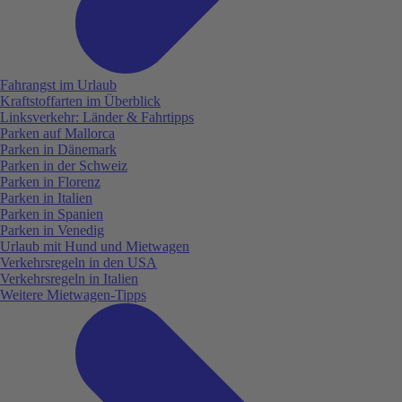
Fahrangst im Urlaub
Kraftstoffarten im Überblick
Linksverkehr: Länder & Fahrtipps
Parken auf Mallorca
Parken in Dänemark
Parken in der Schweiz
Parken in Florenz
Parken in Italien
Parken in Spanien
Parken in Venedig
Urlaub mit Hund und Mietwagen
Verkehrsregeln in den USA
Verkehrsregeln in Italien
Weitere Mietwagen-Tipps