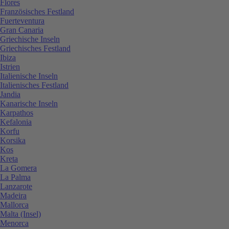
Flores
Französisches Festland
Fuerteventura
Gran Canaria
Griechische Inseln
Griechisches Festland
Ibiza
Istrien
Italienische Inseln
Italienisches Festland
Jandia
Kanarische Inseln
Karpathos
Kefalonia
Korfu
Korsika
Kos
Kreta
La Gomera
La Palma
Lanzarote
Madeira
Mallorca
Malta (Insel)
Menorca