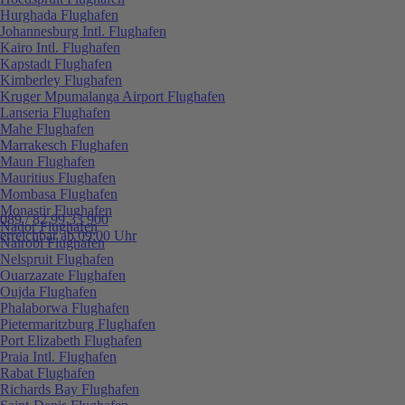
Hurghada Flughafen
Johannesburg Intl. Flughafen
Kairo Intl. Flughafen
Kapstadt Flughafen
Kimberley Flughafen
Kruger Mpumalanga Airport Flughafen
Lanseria Flughafen
Mahe Flughafen
Marrakesch Flughafen
Maun Flughafen
Mauritius Flughafen
Mombasa Flughafen
Monastir Flughafen
089 / 82 99 33 900
Nador Flughafen
erreichbar ab 09:00 Uhr
Nairobi Flughafen
Nelspruit Flughafen
Ouarzazate Flughafen
Oujda Flughafen
Phalaborwa Flughafen
Pietermaritzburg Flughafen
Port Elizabeth Flughafen
Praia Intl. Flughafen
Rabat Flughafen
Richards Bay Flughafen