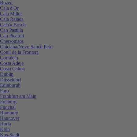
Bozen
Cala d'Or
Cala Millor
Cala Rajada
Cala'n Bosch
Can Pastilla
Can Picafort
Chersonisos
Chiclana/Novo Sancti Petri
Conil de la Frontera
Corralejo
Costa Adeje
Costa Calma
Dublin
Düsseldorf
Edinburgh
Faro
Frankfurt am Main
Freiburg
Funchal
Hamburg
Hannover
Horta
Köln
Kos-Stadt