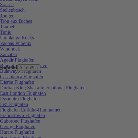
Sousse
Stellenbosch
Tanger
Trou aux Biches
Tsumeb
Tunis
Umhlanga Rocks
Vacoas-Phoenix
Windhoek
Zanzibar
Agadir Flughafen
Bloemfontein Flughafen
Kontakt
Schließen
Bulawayo Flughafen
Casablanca Flughafen
Djerba Flughafen
Durban King Shaka International Flughafen
East London Flughafen
Essaouira Flughafen
Fez Flughafen
Flughafen Enfidha-Hammamet
Francistown Flughafen
Gaborone Flughafen
George Flughafen
Harare Flughafen
Hoedspruit Flughafen