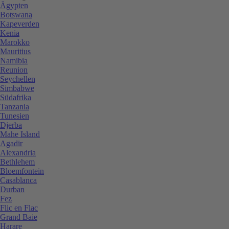
Ägypten
Botswana
Kapeverden
Kenia
Marokko
Mauritius
Namibia
Reunion
Seychellen
Simbabwe
Südafrika
Tanzania
Tunesien
Djerba
Mahe Island
Agadir
Alexandria
Bethlehem
Bloemfontein
Casablanca
Durban
Fez
Flic en Flac
Grand Baie
Harare