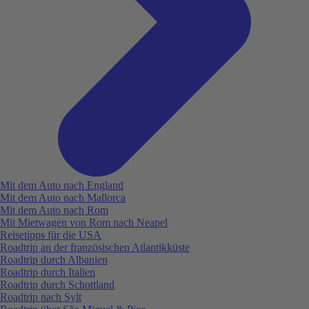
Mit dem Auto nach England
Mit dem Auto nach Mallorca
Mit dem Auto nach Rom
Mit Mietwagen von Rom nach Neapel
Reisetipps für die USA
Roadtrip an der französischen Atlantikküste
Roadtrip durch Albanien
Roadtrip durch Italien
Roadtrip durch Schottland
Roadtrip nach Sylt