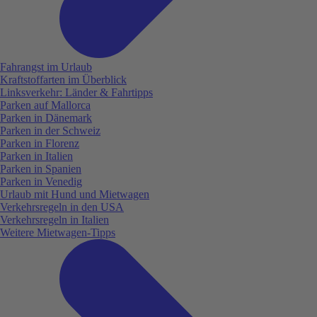
Fahrangst im Urlaub
Kraftstoffarten im Überblick
Linksverkehr: Länder & Fahrtipps
Parken auf Mallorca
Parken in Dänemark
Parken in der Schweiz
Parken in Florenz
Parken in Italien
Parken in Spanien
Parken in Venedig
Urlaub mit Hund und Mietwagen
Verkehrsregeln in den USA
Verkehrsregeln in Italien
Weitere Mietwagen-Tipps