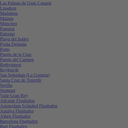
Las Palmas de Gran Canaria
Lissabon
Madalena
Malaga
München
Paguera
Palermo
Playa del Ingles
Ponta Delgada
Porto
Puerto de la Cruz
Puerto del Carmen
Rethymnon
Reykjavik
San Sebastian (La Gomera)
Santa Cruz de Tenerife
Sevilla
Stuttgart
Valle Gran Rey
Alicante Flughafen
Amsterdam Schiphol Flughafen
Antalya Flughafen
Athen Flughafen
Barcelona Flughafen
Bari Flughafen