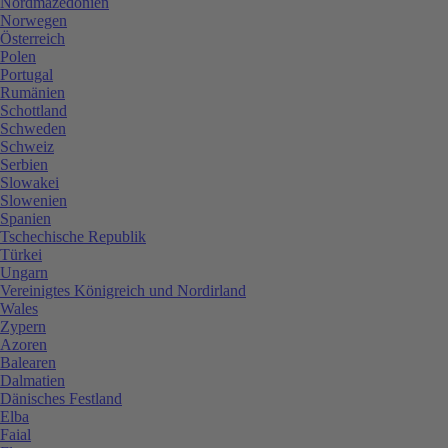
Nordmazedonien
Norwegen
Österreich
Polen
Portugal
Rumänien
Schottland
Schweden
Schweiz
Serbien
Slowakei
Slowenien
Spanien
Tschechische Republik
Türkei
Ungarn
Vereinigtes Königreich und Nordirland
Wales
Zypern
Azoren
Balearen
Dalmatien
Dänisches Festland
Elba
Faial