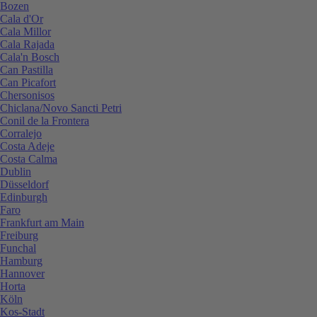
Bozen
Cala d'Or
Cala Millor
Cala Rajada
Cala'n Bosch
Can Pastilla
Can Picafort
Chersonisos
Chiclana/Novo Sancti Petri
Conil de la Frontera
Corralejo
Costa Adeje
Costa Calma
Dublin
Düsseldorf
Edinburgh
Faro
Frankfurt am Main
Freiburg
Funchal
Hamburg
Hannover
Horta
Köln
Kos-Stadt