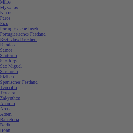
Milos
Mykonos
Naxos
Paros
Pico
Portugiesische Inseln
Portugiesisches Festland
Restliches Kroatien
Rhodos
Samos
Santorini
Sao Jorge
Sao Miguel
Sardinien
Sizilien
Spanisches Festland
Teneriffa
Terceira
Zakynthos
Alcudia
Arenal
Athen
Barcelona
Berlin
Bonn