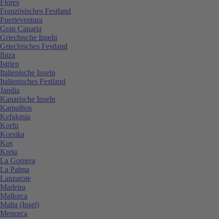
Flores
Französisches Festland
Fuerteventura
Gran Canaria
Griechische Inseln
Griechisches Festland
Ibiza
Istrien
Italienische Inseln
Italienisches Festland
Jandia
Kanarische Inseln
Karpathos
Kefalonia
Korfu
Korsika
Kos
Kreta
La Gomera
La Palma
Lanzarote
Madeira
Mallorca
Malta (Insel)
Menorca