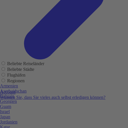
Beliebte Reiseländer
Beliebte Städte
Flughäfen
Regionen
Armenien
Aserbaidschan
Account
Bahrain
Wussten Sie, dass Sie vieles auch selbst erledigen können?
Georgien
Guam
Israel
Japan
Jordanien
Katar