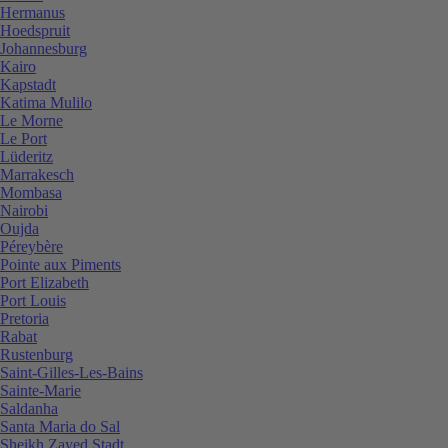
Hermanus
Hoedspruit
Johannesburg
Kairo
Kapstadt
Katima Mulilo
Le Morne
Le Port
Lüderitz
Marrakesch
Mombasa
Nairobi
Oujda
Péreybère
Pointe aux Piments
Port Elizabeth
Port Louis
Pretoria
Rabat
Rustenburg
Saint-Gilles-Les-Bains
Sainte-Marie
Saldanha
Santa Maria do Sal
Sheikh Zayed Stadt