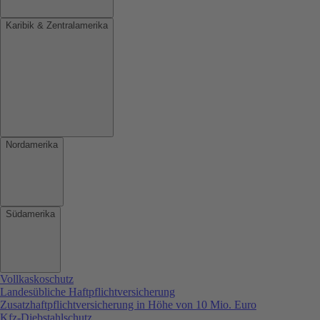
Karibik & Zentralamerika
Nordamerika
Südamerika
Vollkaskoschutz
Landesübliche Haftpflichtversicherung
Zusatzhaftpflichtversicherung in Höhe von 10 Mio. Euro
Kfz-Diebstahlschutz