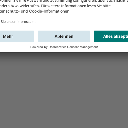
Feedback
Sie haben Fr
Buchung?