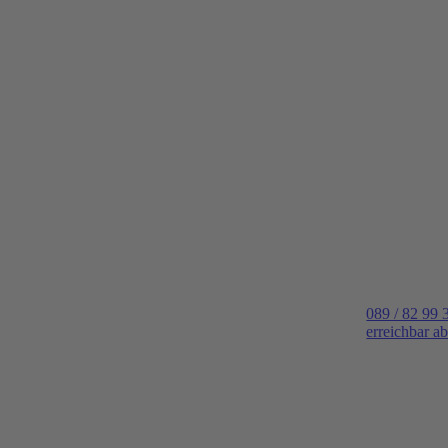
089 / 82 99 
erreichbar a