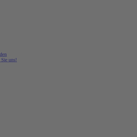
lden
 Sie uns!