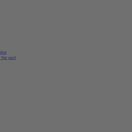
lden
 Sie uns!