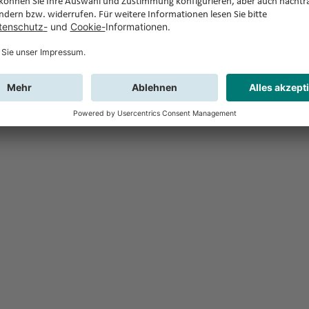
Feedback
Sie haben Fr
Buchung?