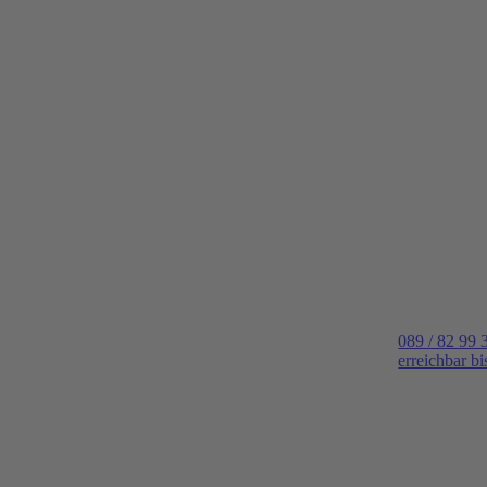
089 / 82 99 
erreichbar b