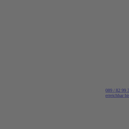
089 / 82 99 
erreichbar b