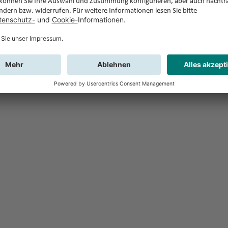
Feedback
Sie haben Fr
Buchung?