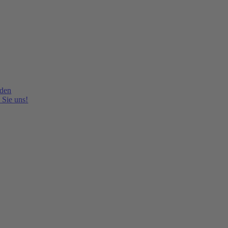
lden
 Sie uns!