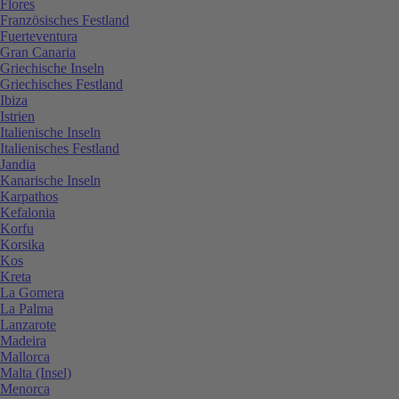
Flores
Französisches Festland
Fuerteventura
Gran Canaria
Griechische Inseln
Griechisches Festland
Ibiza
Istrien
Italienische Inseln
Italienisches Festland
Jandia
Kanarische Inseln
Karpathos
Kefalonia
Korfu
Korsika
Kos
Kreta
La Gomera
La Palma
Lanzarote
Madeira
Mallorca
Malta (Insel)
Menorca