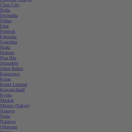
Chuo City
Doha
Dschidda
Dubai
Eilat
Fujairah
Fukuoka
Gotemba
Haifa
Hokuto
Hua Hin
Jerusalem
Johor Bahru
Kanazawa
Korat
Kuala Lumpur
Kuwait-Stadt
Kyoto
Maskat
Minato (Tokyo)
Nagoya
Naha
Natanya
Odawara