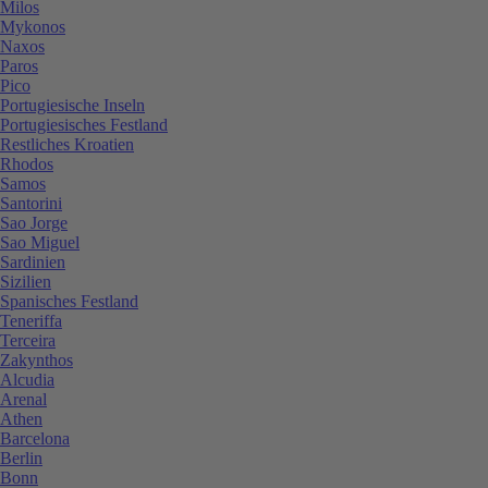
Milos
Mykonos
Naxos
Paros
Pico
Portugiesische Inseln
Portugiesisches Festland
Restliches Kroatien
Rhodos
Samos
Santorini
Sao Jorge
Sao Miguel
Sardinien
Sizilien
Spanisches Festland
Teneriffa
Terceira
Zakynthos
Alcudia
Arenal
Athen
Barcelona
Berlin
Bonn