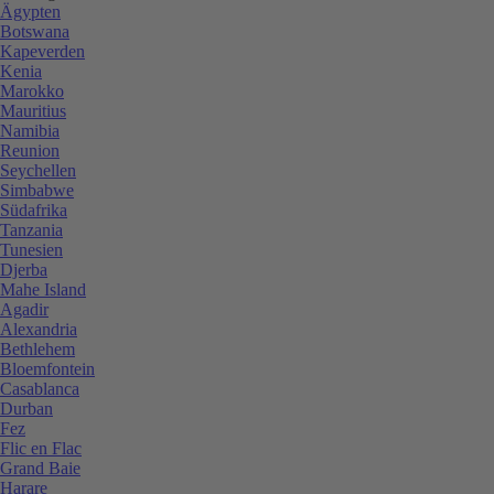
Ägypten
Botswana
Kapeverden
Kenia
Marokko
Mauritius
Namibia
Reunion
Seychellen
Simbabwe
Südafrika
Tanzania
Tunesien
Djerba
Mahe Island
Agadir
Alexandria
Bethlehem
Bloemfontein
Casablanca
Durban
Fez
Flic en Flac
Grand Baie
Harare