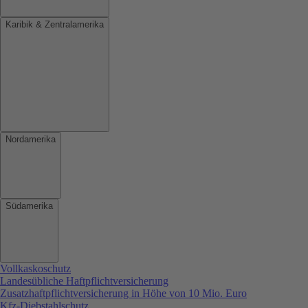
Karibik & Zentralamerika
Nordamerika
Südamerika
Vollkaskoschutz
Landesübliche Haftpflichtversicherung
Zusatzhaftpflichtversicherung in Höhe von 10 Mio. Euro
Kfz-Diebstahlschutz