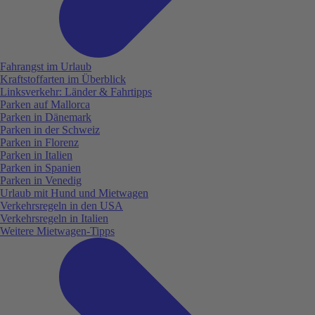
Fahrangst im Urlaub
Kraftstoffarten im Überblick
Linksverkehr: Länder & Fahrtipps
Parken auf Mallorca
Parken in Dänemark
Parken in der Schweiz
Parken in Florenz
Parken in Italien
Parken in Spanien
Parken in Venedig
Urlaub mit Hund und Mietwagen
Verkehrsregeln in den USA
Verkehrsregeln in Italien
Weitere Mietwagen-Tipps