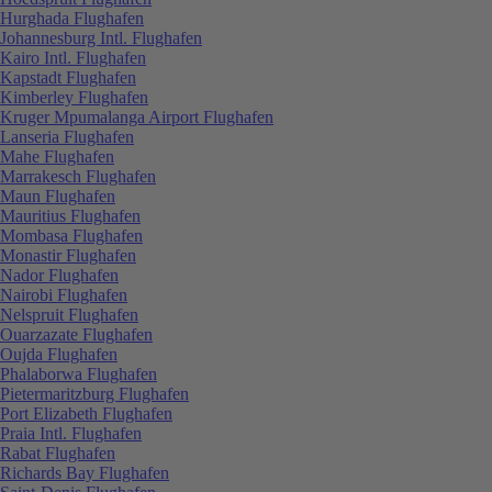
Hurghada Flughafen
Johannesburg Intl. Flughafen
Kairo Intl. Flughafen
Kapstadt Flughafen
Kimberley Flughafen
Kruger Mpumalanga Airport Flughafen
Lanseria Flughafen
Mahe Flughafen
Marrakesch Flughafen
Maun Flughafen
Mauritius Flughafen
Mombasa Flughafen
Monastir Flughafen
Nador Flughafen
Nairobi Flughafen
Nelspruit Flughafen
Ouarzazate Flughafen
Oujda Flughafen
Phalaborwa Flughafen
Pietermaritzburg Flughafen
Port Elizabeth Flughafen
Praia Intl. Flughafen
Rabat Flughafen
Richards Bay Flughafen