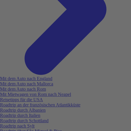
Mit dem Auto nach England
Mit dem Auto nach Mallorca
Mit dem Auto nach Rom
Mit Mietwagen von Rom nach Neapel
Reisetipps für die USA
Roadtrip an der französischen Atlantikküste
Roadtrip durch Albanien
Roadtrip durch Italien
Roadtrip durch Schottland
Roadtrip nach Sylt