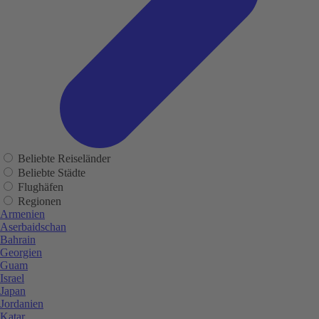
Beliebte Reiseländer
Beliebte Städte
Flughäfen
Regionen
Armenien
Aserbaidschan
Bahrain
Georgien
Guam
Israel
Japan
Jordanien
Katar