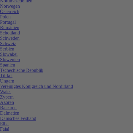
Nordmazedonien
Norwegen
Österreich
Polen
Portugal
Rumänien
Schottland
Schweden
Schweiz
Serbien
Slowakei
Slowenien
Spanien
Tschechische Republik
Türkei
Ungarn
Vereinigtes Königreich und Nordirland
Wales
Zypern
Azoren
Balearen
Dalmatien
Dänisches Festland
Elba
Faial