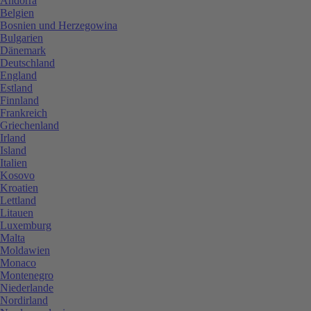
Andorra
Belgien
Bosnien und Herzegowina
Bulgarien
Dänemark
Deutschland
England
Estland
Finnland
Frankreich
Griechenland
Irland
Island
Italien
Kosovo
Kroatien
Lettland
Litauen
Luxemburg
Malta
Moldawien
Monaco
Montenegro
Niederlande
Nordirland