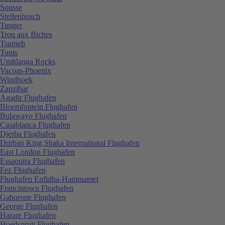
Sousse
Stellenbosch
Tanger
Trou aux Biches
Tsumeb
Tunis
Umhlanga Rocks
Vacoas-Phoenix
Windhoek
Zanzibar
Agadir Flughafen
Bloemfontein Flughafen
Bulawayo Flughafen
Casablanca Flughafen
Djerba Flughafen
Durban King Shaka International Flughafen
East London Flughafen
Essaouira Flughafen
Fez Flughafen
Flughafen Enfidha-Hammamet
Francistown Flughafen
Gaborone Flughafen
George Flughafen
Harare Flughafen
Hoedspruit Flughafen