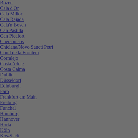
Bozen
Cala d'Or
Cala Millor
Cala Rajada
Cala'n Bosch
Can Pastilla
Can Picafort
Chersonisos
Chiclana/Novo Sancti Petri
Conil de la Frontera
Corralejo
Costa Adeje
Costa Calma
Dublin
Düsseldorf
Edinburgh
Faro
Frankfurt am Main
Freiburg
Funchal
Hamburg
Hannover
Horta
Köln
Kos-Stadt