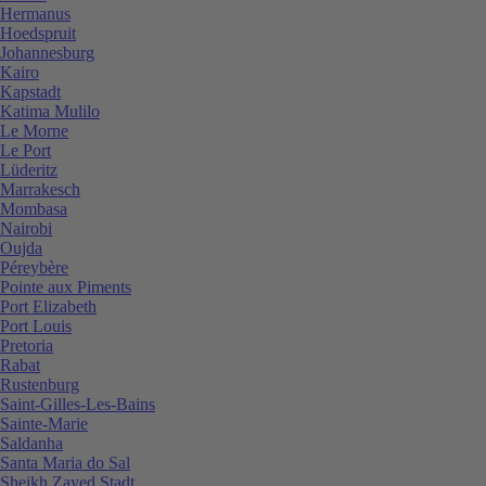
Hermanus
Hoedspruit
Johannesburg
Kairo
Kapstadt
Katima Mulilo
Le Morne
Le Port
Lüderitz
Marrakesch
Mombasa
Nairobi
Oujda
Péreybère
Pointe aux Piments
Port Elizabeth
Port Louis
Pretoria
Rabat
Rustenburg
Saint-Gilles-Les-Bains
Sainte-Marie
Saldanha
Santa Maria do Sal
Sheikh Zayed Stadt