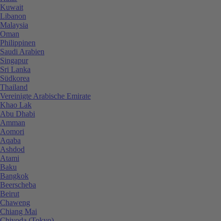
Kuwait
Libanon
Malaysia
Oman
Philippinen
Saudi Arabien
Singapur
Sri Lanka
Südkorea
Thailand
Vereinigte Arabische Emirate
Khao Lak
Abu Dhabi
Amman
Aomori
Aqaba
Ashdod
Atami
Baku
Bangkok
Beerscheba
Beirut
Chaweng
Chiang Mai
Chiyoda (Tokyo)