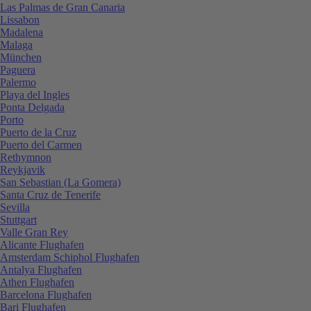
Las Palmas de Gran Canaria
Lissabon
Madalena
Malaga
München
Paguera
Palermo
Playa del Ingles
Ponta Delgada
Porto
Puerto de la Cruz
Puerto del Carmen
Rethymnon
Reykjavik
San Sebastian (La Gomera)
Santa Cruz de Tenerife
Sevilla
Stuttgart
Valle Gran Rey
Alicante Flughafen
Amsterdam Schiphol Flughafen
Antalya Flughafen
Athen Flughafen
Barcelona Flughafen
Bari Flughafen