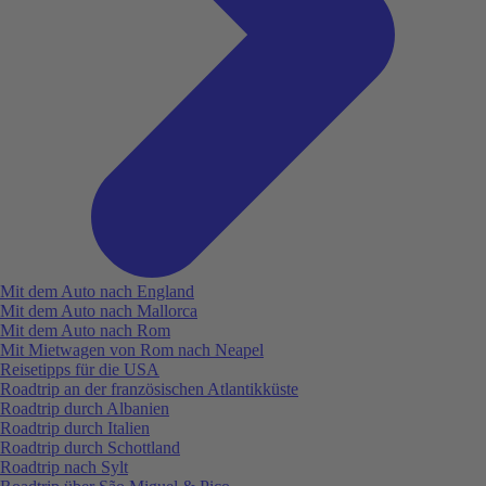
Mit dem Auto nach England
Mit dem Auto nach Mallorca
Mit dem Auto nach Rom
Mit Mietwagen von Rom nach Neapel
Reisetipps für die USA
Roadtrip an der französischen Atlantikküste
Roadtrip durch Albanien
Roadtrip durch Italien
Roadtrip durch Schottland
Roadtrip nach Sylt