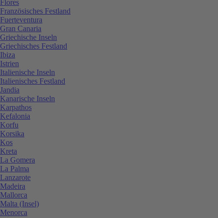
Flores
Französisches Festland
Fuerteventura
Gran Canaria
Griechische Inseln
Griechisches Festland
Ibiza
Istrien
Italienische Inseln
Italienisches Festland
Jandia
Kanarische Inseln
Karpathos
Kefalonia
Korfu
Korsika
Kos
Kreta
La Gomera
La Palma
Lanzarote
Madeira
Mallorca
Malta (Insel)
Menorca