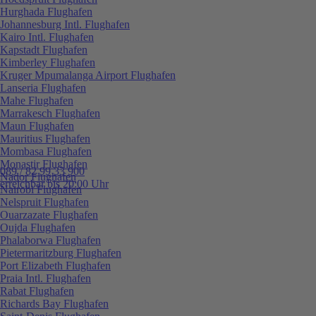
Hurghada Flughafen
Johannesburg Intl. Flughafen
Kairo Intl. Flughafen
Kapstadt Flughafen
Kimberley Flughafen
Kruger Mpumalanga Airport Flughafen
Lanseria Flughafen
Mahe Flughafen
Marrakesch Flughafen
Maun Flughafen
Mauritius Flughafen
Mombasa Flughafen
Monastir Flughafen
089 / 82 99 33 900
Nador Flughafen
erreichbar bis 20:00 Uhr
Nairobi Flughafen
Nelspruit Flughafen
Ouarzazate Flughafen
Oujda Flughafen
Phalaborwa Flughafen
Pietermaritzburg Flughafen
Port Elizabeth Flughafen
Praia Intl. Flughafen
Rabat Flughafen
Richards Bay Flughafen