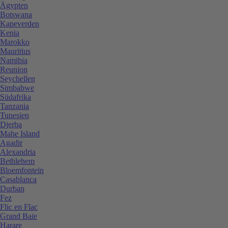
Ägypten
Botswana
Kapeverden
Kenia
Marokko
Mauritius
Namibia
Reunion
Seychellen
Simbabwe
Südafrika
Tanzania
Tunesien
Djerba
Mahe Island
Agadir
Alexandria
Bethlehem
Bloemfontein
Casablanca
Durban
Fez
Flic en Flac
Grand Baie
Harare