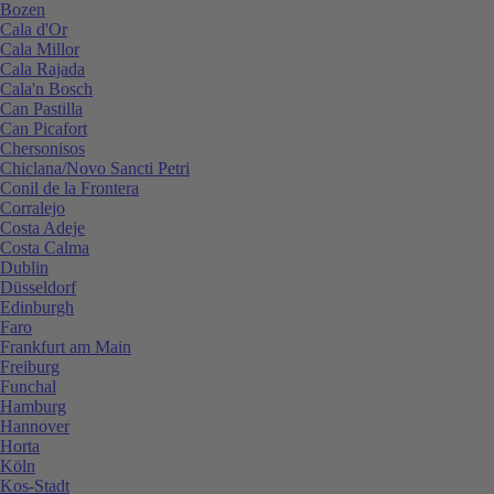
Bozen
Cala d'Or
Cala Millor
Cala Rajada
Cala'n Bosch
Can Pastilla
Can Picafort
Chersonisos
Chiclana/Novo Sancti Petri
Conil de la Frontera
Corralejo
Costa Adeje
Costa Calma
Dublin
Düsseldorf
Edinburgh
Faro
Frankfurt am Main
Freiburg
Funchal
Hamburg
Hannover
Horta
Köln
Kos-Stadt