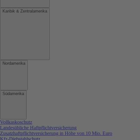
Karibik & Zentralamerika
Nordamerika
Südamerika
Vollkaskoschutz
Landesübliche Haftpflichtversicherung
Zusatzhaftpflichtversicherung in Höhe von 10 Mio. Euro
Kfz-Diebstahlschutz