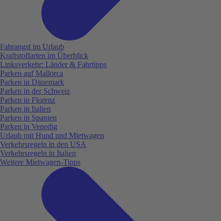
Fahrangst im Urlaub
Kraftstoffarten im Überblick
Linksverkehr: Länder & Fahrtipps
Parken auf Mallorca
Parken in Dänemark
Parken in der Schweiz
Parken in Florenz
Parken in Italien
Parken in Spanien
Parken in Venedig
Urlaub mit Hund und Mietwagen
Verkehrsregeln in den USA
Verkehrsregeln in Italien
Weitere Mietwagen-Tipps