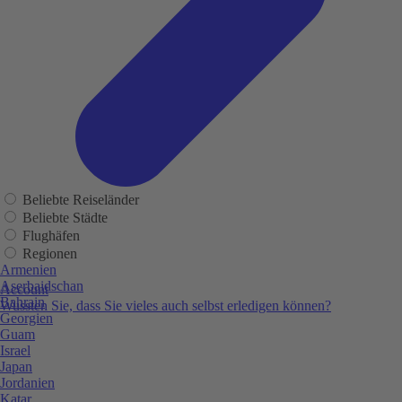
Beliebte Reiseländer
Beliebte Städte
Flughäfen
Regionen
Armenien
Aserbaidschan
Account
Bahrain
Wussten Sie, dass Sie vieles auch selbst erledigen können?
Georgien
Guam
Israel
Japan
Jordanien
Katar