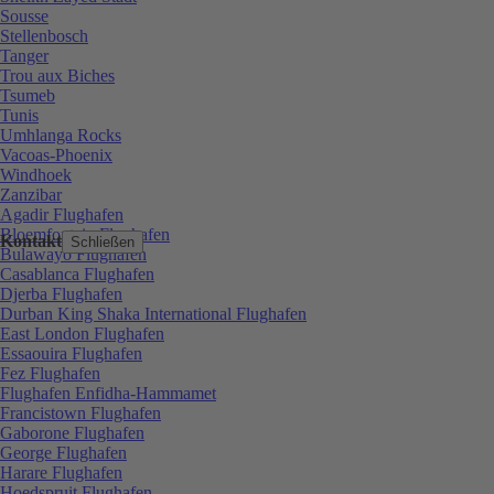
Sousse
Stellenbosch
Tanger
Trou aux Biches
Tsumeb
Tunis
Umhlanga Rocks
Vacoas-Phoenix
Windhoek
Zanzibar
Agadir Flughafen
Bloemfontein Flughafen
Kontakt
Schließen
Bulawayo Flughafen
Casablanca Flughafen
Djerba Flughafen
Durban King Shaka International Flughafen
East London Flughafen
Essaouira Flughafen
Fez Flughafen
Flughafen Enfidha-Hammamet
Francistown Flughafen
Gaborone Flughafen
George Flughafen
Harare Flughafen
Hoedspruit Flughafen