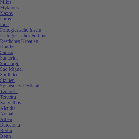
Milos
Mykonos
Naxos
Paros
Pico
Portugiesische Inseln
Portugiesisches Festland
Restliches Kroatien
Rhodos
Samos
Santorini
Sao Jorge
Sao Miguel
Sardinien
Sizilien
Spanisches Festland
Teneriffa
Terceira
Zakynthos
Alcudia
Arenal
Athen
Barcelona
Berlin
Bonn