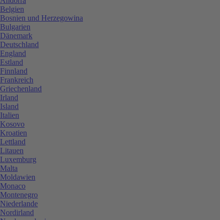
Andorra
Belgien
Bosnien und Herzegowina
Bulgarien
Dänemark
Deutschland
England
Estland
Finnland
Frankreich
Griechenland
Irland
Island
Italien
Kosovo
Kroatien
Lettland
Litauen
Luxemburg
Malta
Moldawien
Monaco
Montenegro
Niederlande
Nordirland