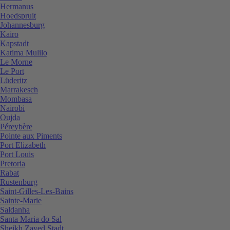
Hermanus
Hoedspruit
Johannesburg
Kairo
Kapstadt
Katima Mulilo
Le Morne
Le Port
Lüderitz
Marrakesch
Mombasa
Nairobi
Oujda
Péreybère
Pointe aux Piments
Port Elizabeth
Port Louis
Pretoria
Rabat
Rustenburg
Saint-Gilles-Les-Bains
Sainte-Marie
Saldanha
Santa Maria do Sal
Sheikh Zayed Stadt