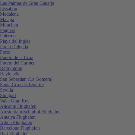
Las Palmas de Gran Canaria
Lissabon
Madalena
Malaga
München
Paguera
Palermo
Playa del Ingles
Ponta Delgada
Porto
Puerto de la Cruz
Puerto del Carmen
Rethymnon
Reykjavik
San Sebastian (La Gomera)
Santa Cruz de Tenerife
Sevilla
Stuttgart
Valle Gran Rey
Alicante Flughafen
Amsterdam Schiphol Flughafen
Antalya Flughafen
Athen Flughafen
Barcelona Flughafen
Bari Flughafen