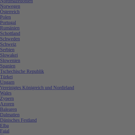
Nordmazedonien
Norwegen
Österreich
Polen
Portugal
Rumänien
Schottland
Schweden
Schweiz
Serbien
Slowakei
Slowenien
Spanien
Tschechische Republik
Türkei
Ungarn
Vereinigtes Königreich und Nordirland
Wales
Zypern
Azoren
Balearen
Dalmatien
Dänisches Festland
Elba
Faial