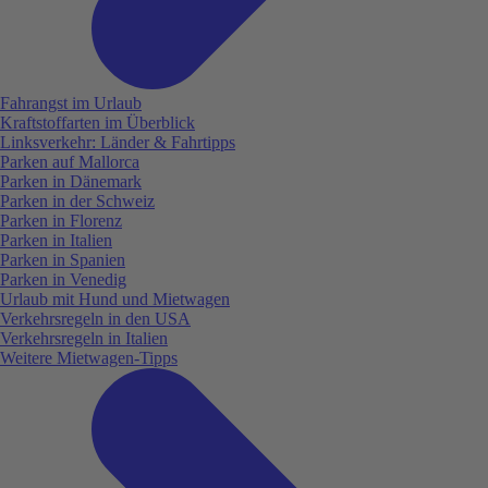
Fahrangst im Urlaub
Kraftstoffarten im Überblick
Linksverkehr: Länder & Fahrtipps
Parken auf Mallorca
Parken in Dänemark
Parken in der Schweiz
Parken in Florenz
Parken in Italien
Parken in Spanien
Parken in Venedig
Urlaub mit Hund und Mietwagen
Verkehrsregeln in den USA
Verkehrsregeln in Italien
Weitere Mietwagen-Tipps