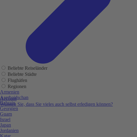
Beliebte Reiseländer
Beliebte Städte
Flughäfen
Regionen
Armenien
Aserbaidschan
Account
Bahrain
Wussten Sie, dass Sie vieles auch selbst erledigen können?
Georgien
Guam
Israel
Japan
Jordanien
Katar