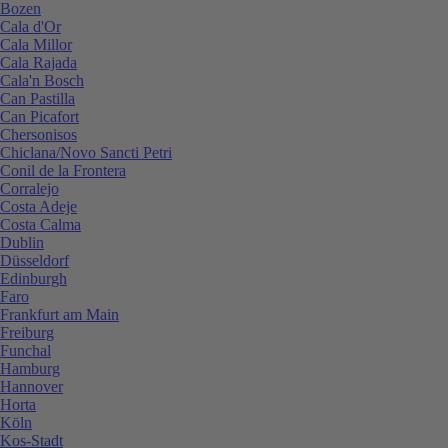
Bozen
Cala d'Or
Cala Millor
Cala Rajada
Cala'n Bosch
Can Pastilla
Can Picafort
Chersonisos
Chiclana/Novo Sancti Petri
Conil de la Frontera
Corralejo
Costa Adeje
Costa Calma
Dublin
Düsseldorf
Edinburgh
Faro
Frankfurt am Main
Freiburg
Funchal
Hamburg
Hannover
Horta
Köln
Kos-Stadt