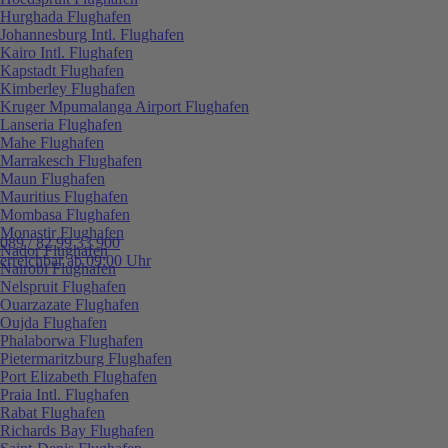
Hurghada Flughafen
Johannesburg Intl. Flughafen
Kairo Intl. Flughafen
Kapstadt Flughafen
Kimberley Flughafen
Kruger Mpumalanga Airport Flughafen
Lanseria Flughafen
Mahe Flughafen
Marrakesch Flughafen
Maun Flughafen
Mauritius Flughafen
Mombasa Flughafen
Monastir Flughafen
089 / 82 99 33 900
Nador Flughafen
erreichbar ab 09:00 Uhr
Nairobi Flughafen
Nelspruit Flughafen
Ouarzazate Flughafen
Oujda Flughafen
Phalaborwa Flughafen
Pietermaritzburg Flughafen
Port Elizabeth Flughafen
Praia Intl. Flughafen
Rabat Flughafen
Richards Bay Flughafen