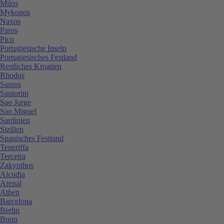
Milos
Mykonos
Naxos
Paros
Pico
Portugiesische Inseln
Portugiesisches Festland
Restliches Kroatien
Rhodos
Samos
Santorini
Sao Jorge
Sao Miguel
Sardinien
Sizilien
Spanisches Festland
Teneriffa
Terceira
Zakynthos
Alcudia
Arenal
Athen
Barcelona
Berlin
Bonn