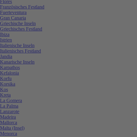
Flores
Französisches Festland
Fuerteventura
Gran Canaria
Griechische Inseln
Griechisches Festland
Ibiza
Istrien
Italienische Inseln
Italienisches Festland
Jandia
Kanarische Inseln
Karpathos
Kefalonia
Korfu
Korsika
Kos
Kreta
La Gomera
La Palma
Lanzarote
Madeira
Mallorca
Malta (Insel)
Menorca