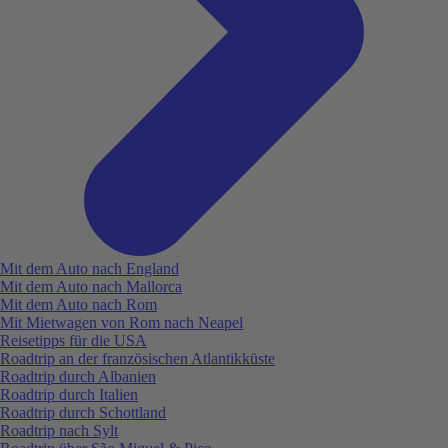
Mit dem Auto nach England
Mit dem Auto nach Mallorca
Mit dem Auto nach Rom
Mit Mietwagen von Rom nach Neapel
Reisetipps für die USA
Roadtrip an der französischen Atlantikküste
Roadtrip durch Albanien
Roadtrip durch Italien
Roadtrip durch Schottland
Roadtrip nach Sylt