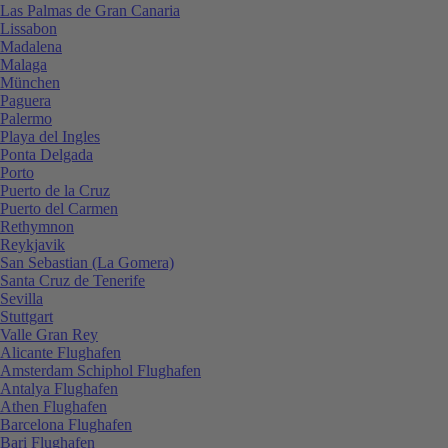
Las Palmas de Gran Canaria
Lissabon
Madalena
Malaga
München
Paguera
Palermo
Playa del Ingles
Ponta Delgada
Porto
Puerto de la Cruz
Puerto del Carmen
Rethymnon
Reykjavik
San Sebastian (La Gomera)
Santa Cruz de Tenerife
Sevilla
Stuttgart
Valle Gran Rey
Alicante Flughafen
Amsterdam Schiphol Flughafen
Antalya Flughafen
Athen Flughafen
Barcelona Flughafen
Bari Flughafen