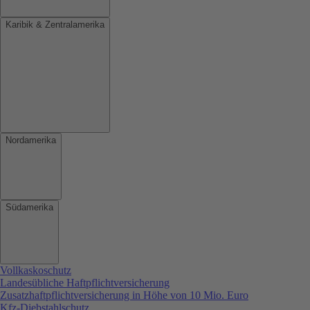
Karibik & Zentralamerika
Nordamerika
Südamerika
Vollkaskoschutz
Landesübliche Haftpflichtversicherung
Zusatzhaftpflichtversicherung in Höhe von 10 Mio. Euro
Kfz-Diebstahlschutz