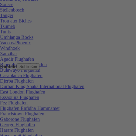
Sousse
Stellenbosch
Tanger
Trou aux Biches
Tsumeb
Tunis
Umhlanga Rocks
Vacoas-Phoenix
Windhoek
Zanzibar
Agadir Flughafen
Bloemfontein Flughafen
Kontakt
Schließen
Bulawayo Flughafen
Casablanca Flughafen
Djerba Flughafen
Durban King Shaka International Flughafen
East London Flughafen
Essaouira Flughafen
Fez Flughafen
Flughafen Enfidha-Hammamet
Francistown Flughafen
Gaborone Flughafen
George Flughafen
Harare Flughafen
Hoedspruit Flughafen