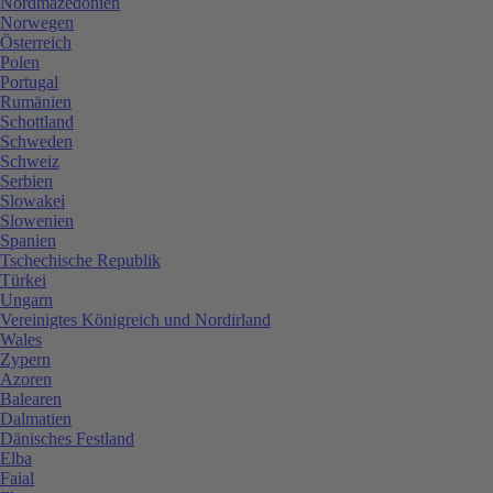
Nordmazedonien
Norwegen
Österreich
Polen
Portugal
Rumänien
Schottland
Schweden
Schweiz
Serbien
Slowakei
Slowenien
Spanien
Tschechische Republik
Türkei
Ungarn
Vereinigtes Königreich und Nordirland
Wales
Zypern
Azoren
Balearen
Dalmatien
Dänisches Festland
Elba
Faial