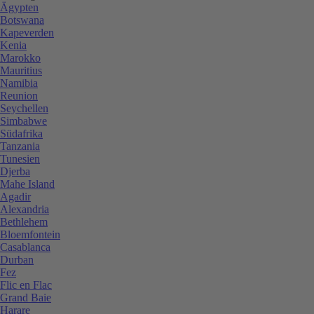
Ägypten
Botswana
Kapeverden
Kenia
Marokko
Mauritius
Namibia
Reunion
Seychellen
Simbabwe
Südafrika
Tanzania
Tunesien
Djerba
Mahe Island
Agadir
Alexandria
Bethlehem
Bloemfontein
Casablanca
Durban
Fez
Flic en Flac
Grand Baie
Harare