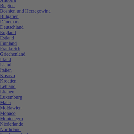
Andorra
Belgien
Bosnien und Herzegowina
Bulgarien
Dänemark
Deutschland
England
Estland
Finnland
Frankreich
Griechenland
Irland
Island
Italien
Kosovo
Kroatien
Lettland
Litauen
Luxemburg
Malta
Moldawien
Monaco
Montenegro
Niederlande
Nordirland