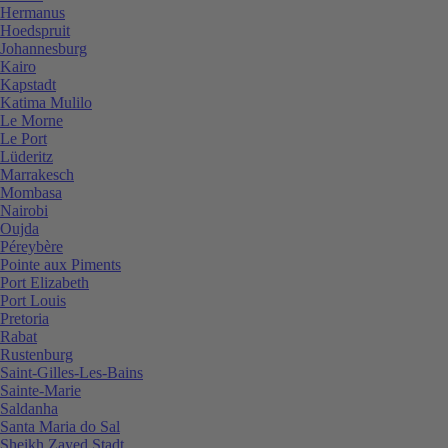
Hermanus
Hoedspruit
Johannesburg
Kairo
Kapstadt
Katima Mulilo
Le Morne
Le Port
Lüderitz
Marrakesch
Mombasa
Nairobi
Oujda
Péreybère
Pointe aux Piments
Port Elizabeth
Port Louis
Pretoria
Rabat
Rustenburg
Saint-Gilles-Les-Bains
Sainte-Marie
Saldanha
Santa Maria do Sal
Sheikh Zayed Stadt