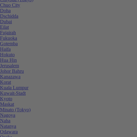
Chuo City
Doha
Dschidda
Dubai
Eilat
Fujairah
Fukuoka
Gotemba
Haifa
Hokuto
Hua Hin
Jerusalem
Johor Bahru
Kanazawa
Korat
Kuala Lumpur
Kuwait-Stadt
Kyoto
Maskat
Minato (Tokyo)
Nagoya
Naha
Natanya
Odawara