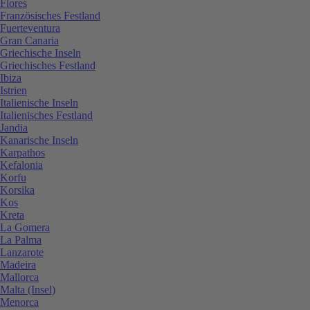
Flores
Französisches Festland
Fuerteventura
Gran Canaria
Griechische Inseln
Griechisches Festland
Ibiza
Istrien
Italienische Inseln
Italienisches Festland
Jandia
Kanarische Inseln
Karpathos
Kefalonia
Korfu
Korsika
Kos
Kreta
La Gomera
La Palma
Lanzarote
Madeira
Mallorca
Malta (Insel)
Menorca