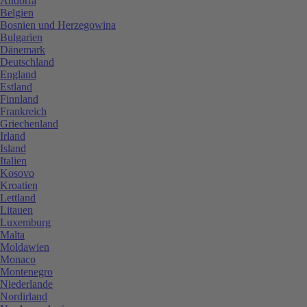
Andorra
Belgien
Bosnien und Herzegowina
Bulgarien
Dänemark
Deutschland
England
Estland
Finnland
Frankreich
Griechenland
Irland
Island
Italien
Kosovo
Kroatien
Lettland
Litauen
Luxemburg
Malta
Moldawien
Monaco
Montenegro
Niederlande
Nordirland