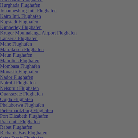
Hurghada Flughafen
Johannesburg Intl. Flughafen
Kairo Intl. Flughafen
Kapstadt Flughafen
Kimberley Flughafen
Kruger Mpumalanga Airport Flughafen
Lanseria Flughafen
Mahe Flughafen
Marrakesch Flughafen
Maun Flughafen
Mauritius Flughafen
Mombasa Flughafen
Monastir Flughafen
Nador Flughafen
Nairobi Flughafen
Nelspruit Flughafen
Ouarzazate Flughafen
Oujda Flughafen
Phalaborwa Flughafen
Pietermaritzburg Flughafen
Port Elizabeth Flughafen
Praia Intl. Flughafen
Rabat Flughafen
Richards Bay Flughafen