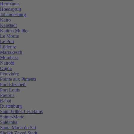
Hermanus
Hoedspruit
Johannesburg
Kairo
Kapstadt
Katima Mulilo
Le Morne
Le Port
Lüderitz
Marrakesch
Mombasa
Nairobi
Oujda
Péreybère
Pointe aux Piments
Port Elizabeth
Port Louis
Pretoria
Rabat
Rustenburg
Saint-Gilles-Les-Bains
Sainte-Marie
Saldanha
Santa Maria do Sal
Sheikh Zayed Stadt