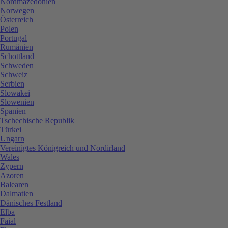
Nordmazedonien
Norwegen
Österreich
Polen
Portugal
Rumänien
Schottland
Schweden
Schweiz
Serbien
Slowakei
Slowenien
Spanien
Tschechische Republik
Türkei
Ungarn
Vereinigtes Königreich und Nordirland
Wales
Zypern
Azoren
Balearen
Dalmatien
Dänisches Festland
Elba
Faial