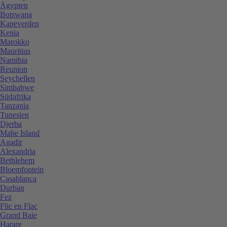
Ägypten
Botswana
Kapeverden
Kenia
Marokko
Mauritius
Namibia
Reunion
Seychellen
Simbabwe
Südafrika
Tanzania
Tunesien
Djerba
Mahe Island
Agadir
Alexandria
Bethlehem
Bloemfontein
Casablanca
Durban
Fez
Flic en Flac
Grand Baie
Harare