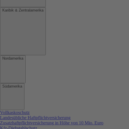
Karibik & Zentralamerika
Nordamerika
Südamerika
Vollkaskoschutz
Landesübliche Haftpflichtversicherung
Zusatzhaftpflichtversicherung in Höhe von 10 Mio. Euro
Kfz-Diebstahlschutz