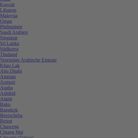
Kuwait
Libanon
Malaysia
Oman
Philippinen
Saudi Arabien
Singapur
Sri Lanka
Südkorea
Thailand
Vereinigte Arabische Emirate
Khao Lak
Abu Dhabi
Amman
Aomori
Aqaba
Ashdod
Atami
Baku
Bangkok
Beerscheba
Beirut
Chaweng
Chiang Mai
Chiyoda (Tokyo)