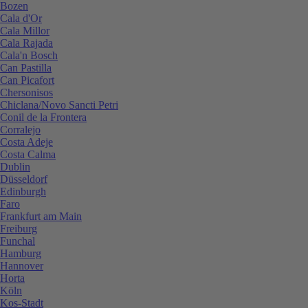
Bozen
Cala d'Or
Cala Millor
Cala Rajada
Cala'n Bosch
Can Pastilla
Can Picafort
Chersonisos
Chiclana/Novo Sancti Petri
Conil de la Frontera
Corralejo
Costa Adeje
Costa Calma
Dublin
Düsseldorf
Edinburgh
Faro
Frankfurt am Main
Freiburg
Funchal
Hamburg
Hannover
Horta
Köln
Kos-Stadt