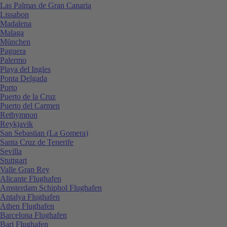
Las Palmas de Gran Canaria
Lissabon
Madalena
Malaga
München
Paguera
Palermo
Playa del Ingles
Ponta Delgada
Porto
Puerto de la Cruz
Puerto del Carmen
Rethymnon
Reykjavik
San Sebastian (La Gomera)
Santa Cruz de Tenerife
Sevilla
Stuttgart
Valle Gran Rey
Alicante Flughafen
Amsterdam Schiphol Flughafen
Antalya Flughafen
Athen Flughafen
Barcelona Flughafen
Bari Flughafen