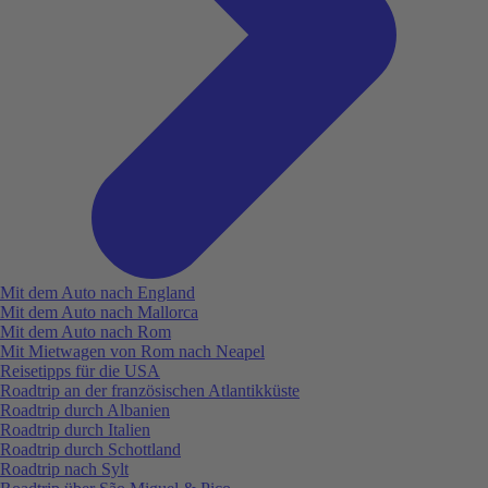
Mit dem Auto nach England
Mit dem Auto nach Mallorca
Mit dem Auto nach Rom
Mit Mietwagen von Rom nach Neapel
Reisetipps für die USA
Roadtrip an der französischen Atlantikküste
Roadtrip durch Albanien
Roadtrip durch Italien
Roadtrip durch Schottland
Roadtrip nach Sylt