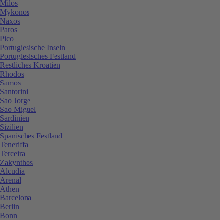
Milos
Mykonos
Naxos
Paros
Pico
Portugiesische Inseln
Portugiesisches Festland
Restliches Kroatien
Rhodos
Samos
Santorini
Sao Jorge
Sao Miguel
Sardinien
Sizilien
Spanisches Festland
Teneriffa
Terceira
Zakynthos
Alcudia
Arenal
Athen
Barcelona
Berlin
Bonn