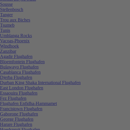
Sousse
Stellenbosch
Tanger
Trou aux Biches
Tsumeb
Tunis
Umhlanga Rocks
Vacoas-Phoenix
Windhoek
Zanzibar
Agadir Flughafen
Bloemfontein Flughafen
Bulawayo Flughafen
Casablanca Flughafen
Djerba Flughafen
Durban King Shaka International Flughafen
East London Flughafen
Essaouira Flughafen
Fez Flughafen
Flughafen Enfidha-Hammamet
Francistown Flughafen
Gaborone Flughafen
George Flughafen
Harare Flughafen
Hoedspruit Flughafen