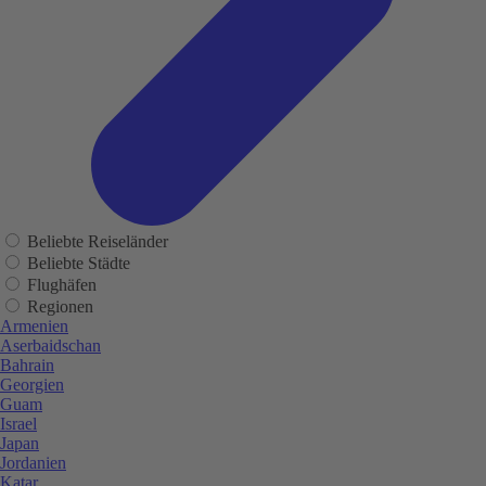
Beliebte Reiseländer
Beliebte Städte
Flughäfen
Regionen
Armenien
Aserbaidschan
Bahrain
Georgien
Guam
Israel
Japan
Jordanien
Katar