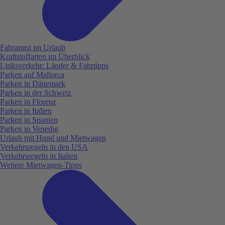
Fahrangst im Urlaub
Kraftstoffarten im Überblick
Linksverkehr: Länder & Fahrtipps
Parken auf Mallorca
Parken in Dänemark
Parken in der Schweiz
Parken in Florenz
Parken in Italien
Parken in Spanien
Parken in Venedig
Urlaub mit Hund und Mietwagen
Verkehrsregeln in den USA
Verkehrsregeln in Italien
Weitere Mietwagen-Tipps