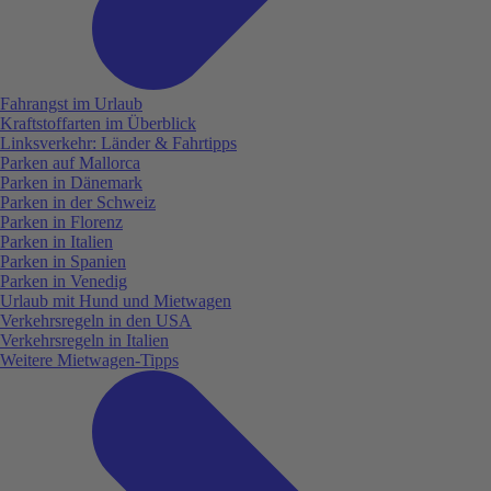
Fahrangst im Urlaub
Kraftstoffarten im Überblick
Linksverkehr: Länder & Fahrtipps
Parken auf Mallorca
Parken in Dänemark
Parken in der Schweiz
Parken in Florenz
Parken in Italien
Parken in Spanien
Parken in Venedig
Urlaub mit Hund und Mietwagen
Verkehrsregeln in den USA
Verkehrsregeln in Italien
Weitere Mietwagen-Tipps