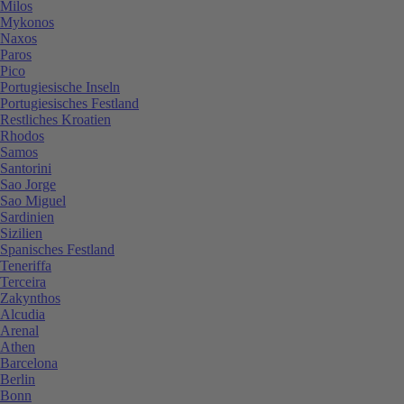
Milos
Mykonos
Naxos
Paros
Pico
Portugiesische Inseln
Portugiesisches Festland
Restliches Kroatien
Rhodos
Samos
Santorini
Sao Jorge
Sao Miguel
Sardinien
Sizilien
Spanisches Festland
Teneriffa
Terceira
Zakynthos
Alcudia
Arenal
Athen
Barcelona
Berlin
Bonn