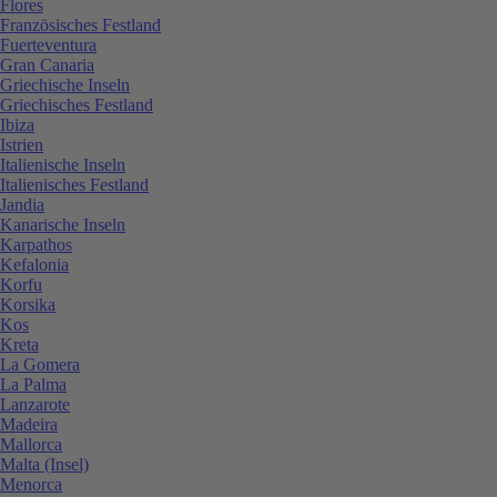
Flores
Französisches Festland
Fuerteventura
Gran Canaria
Griechische Inseln
Griechisches Festland
Ibiza
Istrien
Italienische Inseln
Italienisches Festland
Jandia
Kanarische Inseln
Karpathos
Kefalonia
Korfu
Korsika
Kos
Kreta
La Gomera
La Palma
Lanzarote
Madeira
Mallorca
Malta (Insel)
Menorca