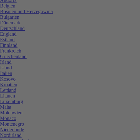
Andorra
Belgien
Bosnien und Herzegowina
Bulgarien
Dänemark
Deutschland
England
Estland
Finnland
Frankreich
Griechenland
Irland
Island
Italien
Kosovo
Kroatien
Lettland
Litauen
Luxemburg
Malta
Moldawien
Monaco
Montenegro
Niederlande
Nordirland