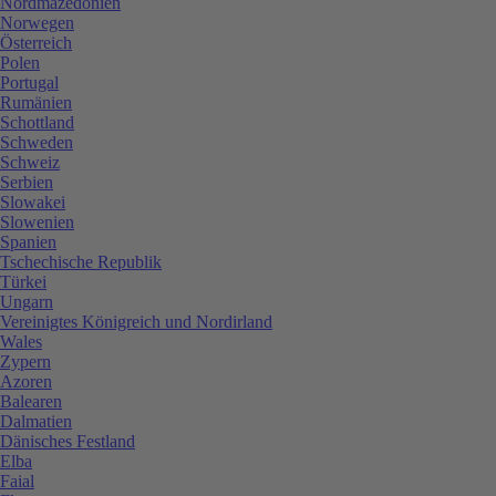
Nordmazedonien
Norwegen
Österreich
Polen
Portugal
Rumänien
Schottland
Schweden
Schweiz
Serbien
Slowakei
Slowenien
Spanien
Tschechische Republik
Türkei
Ungarn
Vereinigtes Königreich und Nordirland
Wales
Zypern
Azoren
Balearen
Dalmatien
Dänisches Festland
Elba
Faial