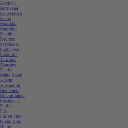
Ägypten
Botswana
Kapeverden
Kenia
Marokko
Mauritius
Namibia
Reunion
Seychellen
Simbabwe
Südafrika
Tanzania
Tunesien
Djerba
Mahe Island
Agadir
Alexandria
Bethlehem
Bloemfontein
Casablanca
Durban
Fez
Flic en Flac
Grand Baie
Harare