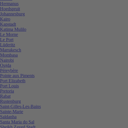
Hermanus
Hoedspruit
Johannesburg
Kairo
Kapstadt
Katima Mulilo
Le Morne
Le Port
Lüderitz
Marrakesch
Mombasa
Nairobi
Oujda
Péreybère
Pointe aux Piments
Port Elizabeth
Port Louis
Pretoria
Rabat
Rustenburg
Saint-Gilles-Les-Bains
Sainte-Marie
Saldanha
Santa Maria do Sal
Sheikh Zayed Stadt