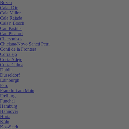
Bozen
Cala d'Or
Cala Millor
Cala Rajada
Cala'n Bosch
Can Pastilla
Can Picafort
Chersonisos
Chiclana/Novo Sancti Petri
Conil de la Frontera
Corralejo
Costa Adeje
Costa Calma
Dublin
Düsseldorf
Edinburgh
Faro
Frankfurt am Main
Freiburg
Funchal
Hamburg
Hannover
Horta
Köln
Kos-Stadt