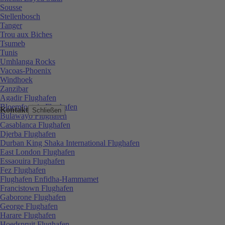
Sousse
Stellenbosch
Tanger
Trou aux Biches
Tsumeb
Tunis
Umhlanga Rocks
Vacoas-Phoenix
Windhoek
Zanzibar
Agadir Flughafen
Bloemfontein Flughafen
Kontakt
Schließen
Bulawayo Flughafen
Casablanca Flughafen
Djerba Flughafen
Durban King Shaka International Flughafen
East London Flughafen
Essaouira Flughafen
Fez Flughafen
Flughafen Enfidha-Hammamet
Francistown Flughafen
Gaborone Flughafen
George Flughafen
Harare Flughafen
Hoedspruit Flughafen