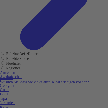
Beliebte Reiseländer
Beliebte Städte
Flughäfen
Regionen
Armenien
Aserbaidschan
Account
Bahrain
Wussten Sie, dass Sie vieles auch selbst erledigen können?
Georgien
Guam
Israel
Japan
Jordanien
Katar