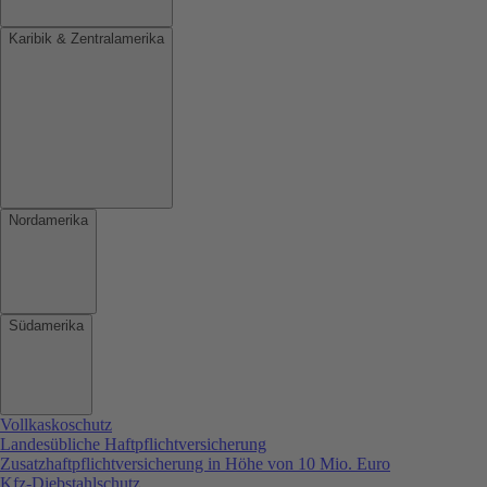
Karibik & Zentralamerika
Nordamerika
Südamerika
Vollkaskoschutz
Landesübliche Haftpflichtversicherung
Zusatzhaftpflichtversicherung in Höhe von 10 Mio. Euro
Kfz-Diebstahlschutz