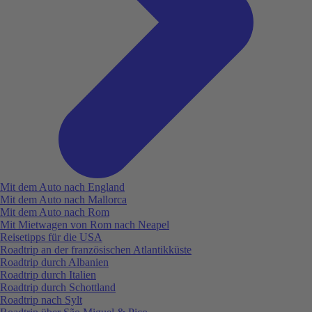
Mit dem Auto nach England
Mit dem Auto nach Mallorca
Mit dem Auto nach Rom
Mit Mietwagen von Rom nach Neapel
Reisetipps für die USA
Roadtrip an der französischen Atlantikküste
Roadtrip durch Albanien
Roadtrip durch Italien
Roadtrip durch Schottland
Roadtrip nach Sylt