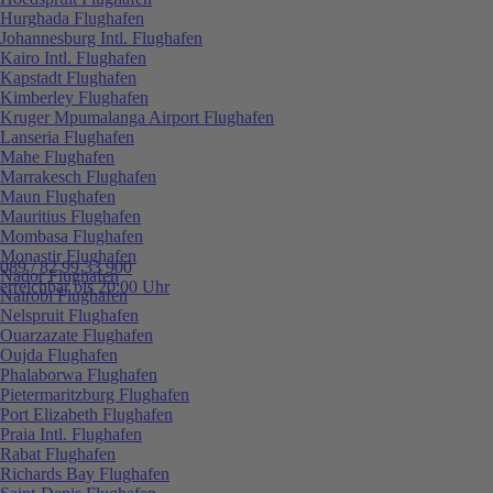
Hurghada Flughafen
Johannesburg Intl. Flughafen
Kairo Intl. Flughafen
Kapstadt Flughafen
Kimberley Flughafen
Kruger Mpumalanga Airport Flughafen
Lanseria Flughafen
Mahe Flughafen
Marrakesch Flughafen
Maun Flughafen
Mauritius Flughafen
Mombasa Flughafen
Monastir Flughafen
089 / 82 99 33 900
Nador Flughafen
erreichbar bis 20:00 Uhr
Nairobi Flughafen
Nelspruit Flughafen
Ouarzazate Flughafen
Oujda Flughafen
Phalaborwa Flughafen
Pietermaritzburg Flughafen
Port Elizabeth Flughafen
Praia Intl. Flughafen
Rabat Flughafen
Richards Bay Flughafen