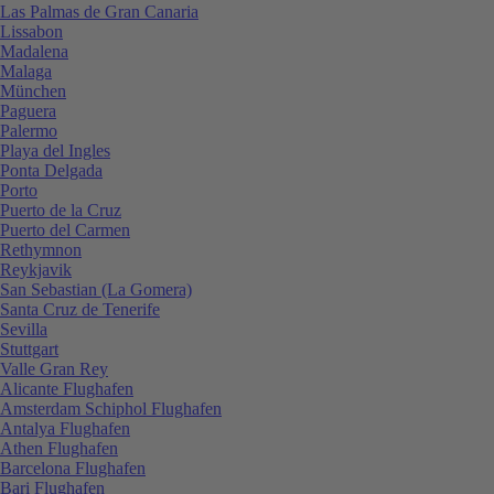
Las Palmas de Gran Canaria
Lissabon
Madalena
Malaga
München
Paguera
Palermo
Playa del Ingles
Ponta Delgada
Porto
Puerto de la Cruz
Puerto del Carmen
Rethymnon
Reykjavik
San Sebastian (La Gomera)
Santa Cruz de Tenerife
Sevilla
Stuttgart
Valle Gran Rey
Alicante Flughafen
Amsterdam Schiphol Flughafen
Antalya Flughafen
Athen Flughafen
Barcelona Flughafen
Bari Flughafen