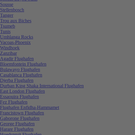
Sousse
Stellenbosch
Tanger
Trou aux Biches
Tsumeb
Tunis
Umhlanga Rocks
Vacoas-Phoenix
Windhoek
Zanzibar
Agadir Flughafen
Bloemfontein Flughafen
Bulawayo Flughafen
Casablanca Flughafen
Djerba Flughafen
Durban King Shaka International Flughafen
East London Flughafen
Essaouira Flughafen
Fez Flughafen
Flughafen Enfidha-Hammamet
Francistown Flughafen
Gaborone Flughafen
George Flughafen
Harare Flughafen
Hoedspruit Flughafen