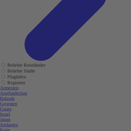
Beliebte Reiseländer
Beliebte Städte
Flughäfen
Regionen
Armenien
Aserbaidschan
Bahrain
Georgien
Guam
Israel
Japan
Jordanien
Katar