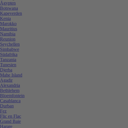
Ägypten
Botswana
Kapeverden
Kenia
Marokko
Mauritius
Namibia
Reunion
Seychellen
Simbabwe
Südafrika
Tanzania
Tunesien
Djerba
Mahe Island
Agadir
Alexandria
Bethlehem
Bloemfontein
Casablanca
Durban
Fez
Flic en Flac
Grand Baie
Harare