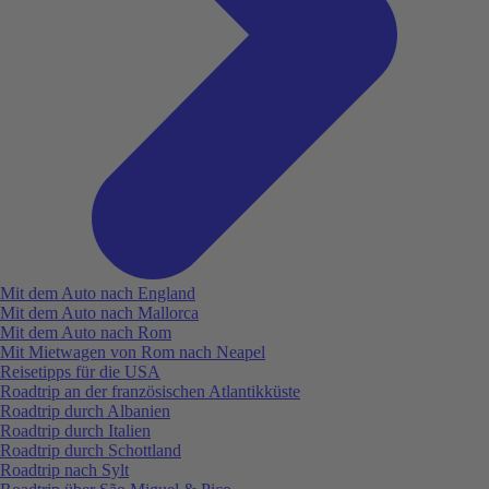
Mit dem Auto nach England
Mit dem Auto nach Mallorca
Mit dem Auto nach Rom
Mit Mietwagen von Rom nach Neapel
Reisetipps für die USA
Roadtrip an der französischen Atlantikküste
Roadtrip durch Albanien
Roadtrip durch Italien
Roadtrip durch Schottland
Roadtrip nach Sylt