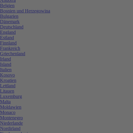
Andorra
Belgien
Bosnien und Herzegowina
Bulgarien
Dänemark
Deutschland
England
Estland
Finnland
Frankreich
Griechenland
Irland
Island
Italien
Kosovo
Kroatien
Lettland
Litauen
Luxemburg
Malta
Moldawien
Monaco
Montenegro
Niederlande
Nordirland