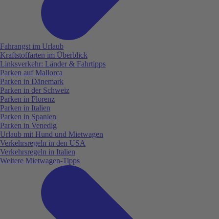
Fahrangst im Urlaub
Kraftstoffarten im Überblick
Linksverkehr: Länder & Fahrtipps
Parken auf Mallorca
Parken in Dänemark
Parken in der Schweiz
Parken in Florenz
Parken in Italien
Parken in Spanien
Parken in Venedig
Urlaub mit Hund und Mietwagen
Verkehrsregeln in den USA
Verkehrsregeln in Italien
Weitere Mietwagen-Tipps