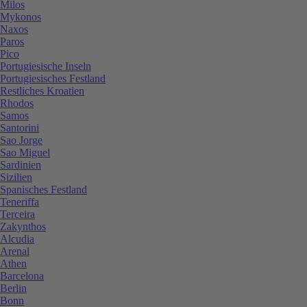
Milos
Mykonos
Naxos
Paros
Pico
Portugiesische Inseln
Portugiesisches Festland
Restliches Kroatien
Rhodos
Samos
Santorini
Sao Jorge
Sao Miguel
Sardinien
Sizilien
Spanisches Festland
Teneriffa
Terceira
Zakynthos
Alcudia
Arenal
Athen
Barcelona
Berlin
Bonn