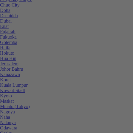
Chuo City
Doha
Dschidda
Dubai
Eilat
Fujairah
Fukuoka
Gotemba
Haifa
Hokuto
Hua Hin
Jerusalem
Johor Bahru
Kanazawa
Korat
Kuala Lumpur
Kuwait-Stadt
Kyoto
Maskat
Minato (Tokyo)
Nagoya
Naha
Natanya
Odawara