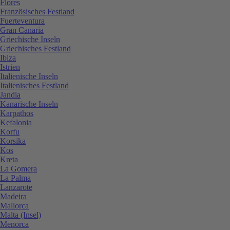
Flores
Französisches Festland
Fuerteventura
Gran Canaria
Griechische Inseln
Griechisches Festland
Ibiza
Istrien
Italienische Inseln
Italienisches Festland
Jandia
Kanarische Inseln
Karpathos
Kefalonia
Korfu
Korsika
Kos
Kreta
La Gomera
La Palma
Lanzarote
Madeira
Mallorca
Malta (Insel)
Menorca