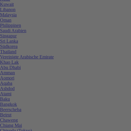
Kuwait
Libanon
Malaysia
Oman
Philippinen
Saudi Arabien
Singapur
Sri Lanka
Südkorea
Thailand
Vereinigte Arabische Emirate
Khao Lak
Abu Dhabi
Amman
Aomori
Aqaba
Ashdod
Atami
Baku
Bangkok
Beerscheba
Beirut
Chaweng
Chiang Mai
Chiyoda (Tokyo)