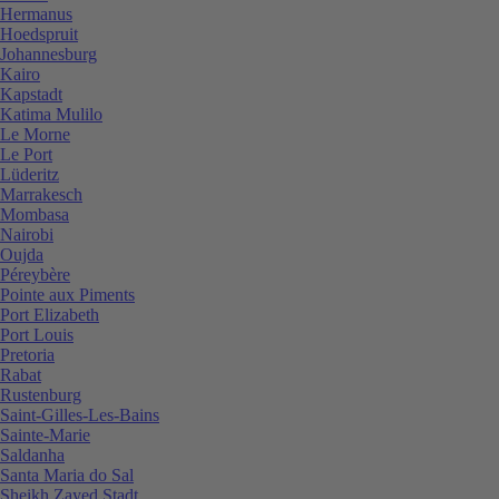
Hermanus
Hoedspruit
Johannesburg
Kairo
Kapstadt
Katima Mulilo
Le Morne
Le Port
Lüderitz
Marrakesch
Mombasa
Nairobi
Oujda
Péreybère
Pointe aux Piments
Port Elizabeth
Port Louis
Pretoria
Rabat
Rustenburg
Saint-Gilles-Les-Bains
Sainte-Marie
Saldanha
Santa Maria do Sal
Sheikh Zayed Stadt