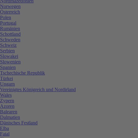
Nordmazedonien
Norwegen
Österreich
Polen
Portugal
Rumänien
Schottland
Schweden
Schweiz
Serbien
Slowakei
Slowenien
Spanien
Tschechische Republik
Türkei
Ungarn
Vereinigtes Königreich und Nordirland
Wales
Zypern
Azoren
Balearen
Dalmatien
Dänisches Festland
Elba
Faial