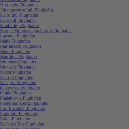
Hurghada Flughafen
Johannesburg Intl. Flughafen
Kairo Intl. Flughafen
Kapstadt Flughafen
Kimberley Flughafen
Kruger Mpumalanga Airport Flughafen
Lanseria Flughafen
Mahe Flughafen
Marrakesch Flughafen
Maun Flughafen
Mauritius Flughafen
Mombasa Flughafen
Monastir Flughafen
Nador Flughafen
Nairobi Flughafen
Nelspruit Flughafen
Ouarzazate Flughafen
Oujda Flughafen
Phalaborwa Flughafen
Pietermaritzburg Flughafen
Port Elizabeth Flughafen
Praia Intl. Flughafen
Rabat Flughafen
Richards Bay Flughafen