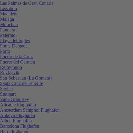
Las Palmas de Gran Canaria
Lissabon
Madalena
Malaga
München
Paguera
Palermo
Playa del Ingles
Ponta Delgada
Porto
Puerto de la Cruz
Puerto del Carmen
Rethymnon
Reykjavik
San Sebastian (La Gomera)
Santa Cruz de Tenerife
Sevilla
Stuttgart
Valle Gran Rey
Alicante Flughafen
Amsterdam Schiphol Flughafen
Antalya Flughafen
Athen Flughafen
Barcelona Flughafen
Bari Flughafen