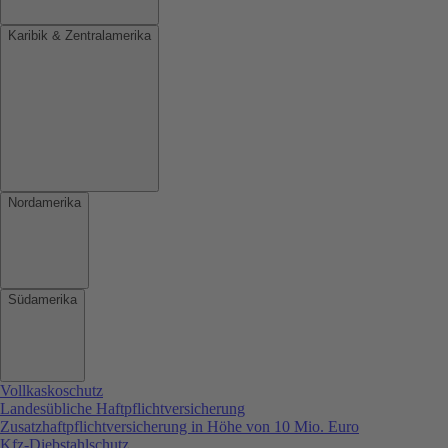
Karibik & Zentralamerika
Nordamerika
Südamerika
Vollkaskoschutz
Landesübliche Haftpflichtversicherung
Zusatzhaftpflichtversicherung in Höhe von 10 Mio. Euro
Kfz-Diebstahlschutz