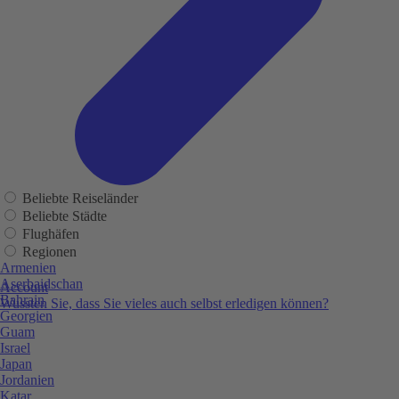
Beliebte Reiseländer
Beliebte Städte
Flughäfen
Regionen
Armenien
Aserbaidschan
Account
Bahrain
Wussten Sie, dass Sie vieles auch selbst erledigen können?
Georgien
Guam
Israel
Japan
Jordanien
Katar