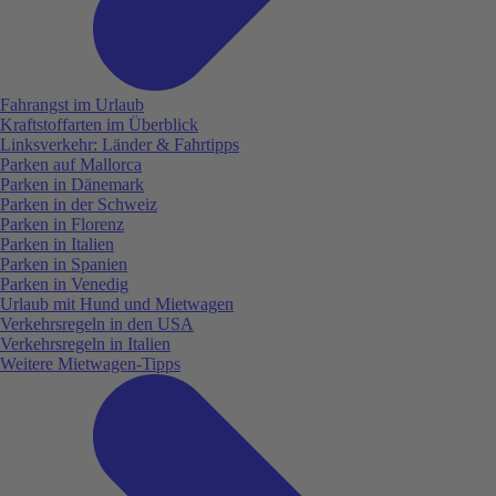
Fahrangst im Urlaub
Kraftstoffarten im Überblick
Linksverkehr: Länder & Fahrtipps
Parken auf Mallorca
Parken in Dänemark
Parken in der Schweiz
Parken in Florenz
Parken in Italien
Parken in Spanien
Parken in Venedig
Urlaub mit Hund und Mietwagen
Verkehrsregeln in den USA
Verkehrsregeln in Italien
Weitere Mietwagen-Tipps