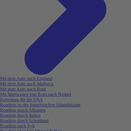
Mit dem Auto nach England
Mit dem Auto nach Mallorca
Mit dem Auto nach Rom
Mit Mietwagen von Rom nach Neapel
Reisetipps für die USA
Roadtrip an der französischen Atlantikküste
Roadtrip durch Albanien
Roadtrip durch Italien
Roadtrip durch Schottland
Roadtrip nach Sylt