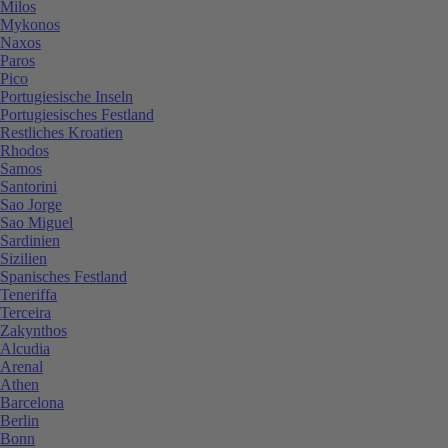
Milos
Mykonos
Naxos
Paros
Pico
Portugiesische Inseln
Portugiesisches Festland
Restliches Kroatien
Rhodos
Samos
Santorini
Sao Jorge
Sao Miguel
Sardinien
Sizilien
Spanisches Festland
Teneriffa
Terceira
Zakynthos
Alcudia
Arenal
Athen
Barcelona
Berlin
Bonn