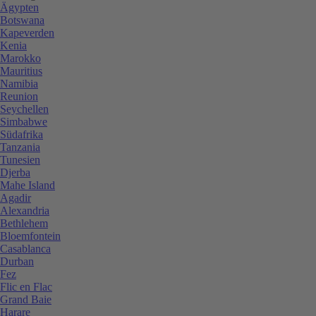
Ägypten
Botswana
Kapeverden
Kenia
Marokko
Mauritius
Namibia
Reunion
Seychellen
Simbabwe
Südafrika
Tanzania
Tunesien
Djerba
Mahe Island
Agadir
Alexandria
Bethlehem
Bloemfontein
Casablanca
Durban
Fez
Flic en Flac
Grand Baie
Harare