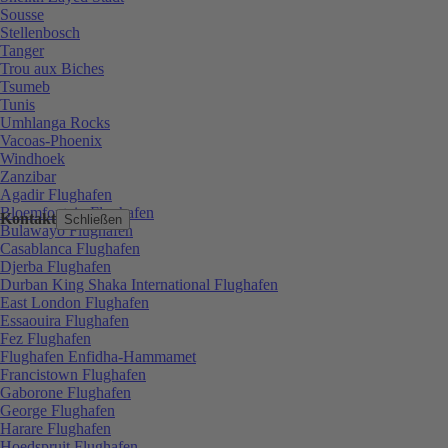
Sousse
Stellenbosch
Tanger
Trou aux Biches
Tsumeb
Tunis
Umhlanga Rocks
Vacoas-Phoenix
Windhoek
Zanzibar
Agadir Flughafen
Bloemfontein Flughafen
Kontakt
Schließen
Bulawayo Flughafen
Casablanca Flughafen
Djerba Flughafen
Durban King Shaka International Flughafen
East London Flughafen
Essaouira Flughafen
Fez Flughafen
Flughafen Enfidha-Hammamet
Francistown Flughafen
Gaborone Flughafen
George Flughafen
Harare Flughafen
Hoedspruit Flughafen