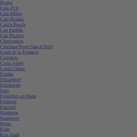
Bozen
Cala d'Or
Cala Millor
Cala Rajada
Cala'n Bosch
Can Pastilla
Can Picafort
Chersonisos
Chiclana/Novo Sancti Petri
Conil de la Frontera
Corralejo
Costa Adeje
Costa Calma
Dublin
Düsseldorf
Edinburgh
Faro
Frankfurt am Main
Freiburg
Funchal
Hamburg
Hannover
Horta
Köln
Kos-Stadt