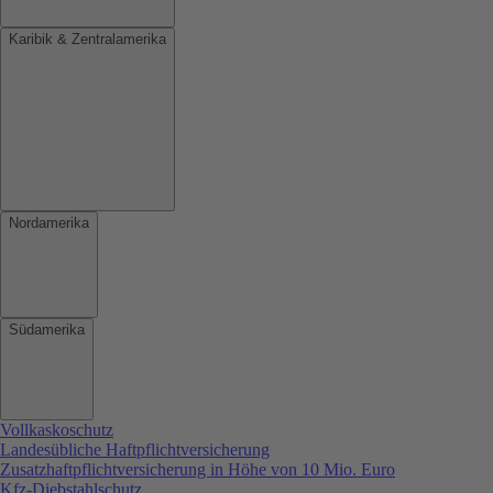
Karibik & Zentralamerika
Nordamerika
Südamerika
Vollkaskoschutz
Landesübliche Haftpflichtversicherung
Zusatzhaftpflichtversicherung in Höhe von 10 Mio. Euro
Kfz-Diebstahlschutz