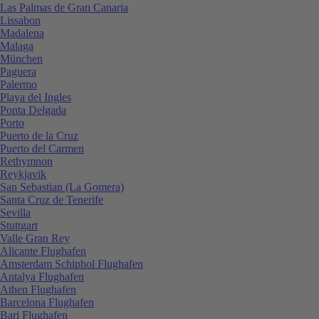
Las Palmas de Gran Canaria
Lissabon
Madalena
Malaga
München
Paguera
Palermo
Playa del Ingles
Ponta Delgada
Porto
Puerto de la Cruz
Puerto del Carmen
Rethymnon
Reykjavik
San Sebastian (La Gomera)
Santa Cruz de Tenerife
Sevilla
Stuttgart
Valle Gran Rey
Alicante Flughafen
Amsterdam Schiphol Flughafen
Antalya Flughafen
Athen Flughafen
Barcelona Flughafen
Bari Flughafen