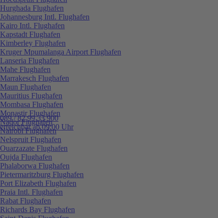
Hurghada Flughafen
Johannesburg Intl. Flughafen
Kairo Intl. Flughafen
Kapstadt Flughafen
Kimberley Flughafen
Kruger Mpumalanga Airport Flughafen
Lanseria Flughafen
Mahe Flughafen
Marrakesch Flughafen
Maun Flughafen
Mauritius Flughafen
Mombasa Flughafen
Monastir Flughafen
089 / 82 99 33 900
Nador Flughafen
erreichbar ab 09:00 Uhr
Nairobi Flughafen
Nelspruit Flughafen
Ouarzazate Flughafen
Oujda Flughafen
Phalaborwa Flughafen
Pietermaritzburg Flughafen
Port Elizabeth Flughafen
Praia Intl. Flughafen
Rabat Flughafen
Richards Bay Flughafen