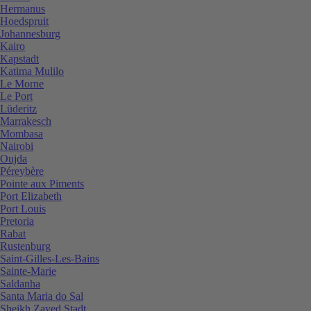
Hermanus
Hoedspruit
Johannesburg
Kairo
Kapstadt
Katima Mulilo
Le Morne
Le Port
Lüderitz
Marrakesch
Mombasa
Nairobi
Oujda
Péreybère
Pointe aux Piments
Port Elizabeth
Port Louis
Pretoria
Rabat
Rustenburg
Saint-Gilles-Les-Bains
Sainte-Marie
Saldanha
Santa Maria do Sal
Sheikh Zayed Stadt