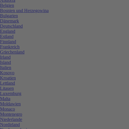
Andorra
Belgien
Bosnien und Herzegowina
Bulgarien
Dänemark
Deutschland
England
Estland
Finnland
Frankreich
Griechenland
Irland
Island
Italien
Kosovo
Kroatien
Lettland
Litauen
Luxemburg
Malta
Moldawien
Monaco
Montenegro
Niederlande
Nordirland