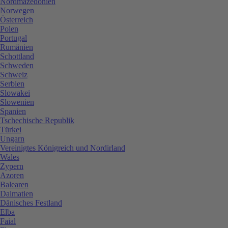
Nordmazedonien
Norwegen
Österreich
Polen
Portugal
Rumänien
Schottland
Schweden
Schweiz
Serbien
Slowakei
Slowenien
Spanien
Tschechische Republik
Türkei
Ungarn
Vereinigtes Königreich und Nordirland
Wales
Zypern
Azoren
Balearen
Dalmatien
Dänisches Festland
Elba
Faial