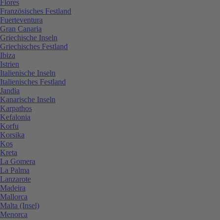
Flores
Französisches Festland
Fuerteventura
Gran Canaria
Griechische Inseln
Griechisches Festland
Ibiza
Istrien
Italienische Inseln
Italienisches Festland
Jandia
Kanarische Inseln
Karpathos
Kefalonia
Korfu
Korsika
Kos
Kreta
La Gomera
La Palma
Lanzarote
Madeira
Mallorca
Malta (Insel)
Menorca