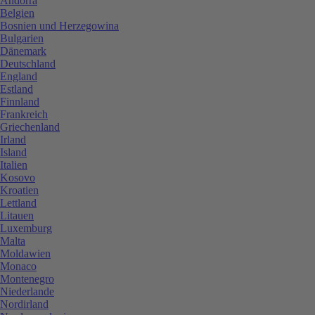
Andorra
Belgien
Bosnien und Herzegowina
Bulgarien
Dänemark
Deutschland
England
Estland
Finnland
Frankreich
Griechenland
Irland
Island
Italien
Kosovo
Kroatien
Lettland
Litauen
Luxemburg
Malta
Moldawien
Monaco
Montenegro
Niederlande
Nordirland