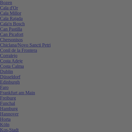
Bozen
Cala d'Or
Cala Millor
Cala Rajada
Cala'n Bosch
Can Pastilla
Can Picafort
Chersonisos
Chiclana/Novo Sancti Petri
Conil de la Frontera
Corralejo
Costa Adeje
Costa Calma
Dublin
Düsseldorf
Edinburgh
Faro
Frankfurt am Main
Freiburg
Funchal
Hamburg
Hannover
Horta
Köln
Kos-Stadt