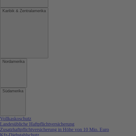
Karibik & Zentralamerika
Nordamerika
Südamerika
Vollkaskoschutz
Landesübliche Haftpflichtversicherung
Zusatzhaftpflichtversicherung in Höhe von 10 Mio. Euro
Kfz-Diebstahlschutz