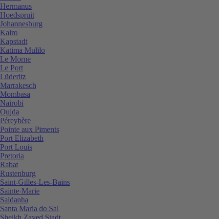
Hermanus
Hoedspruit
Johannesburg
Kairo
Kapstadt
Katima Mulilo
Le Morne
Le Port
Lüderitz
Marrakesch
Mombasa
Nairobi
Oujda
Péreybère
Pointe aux Piments
Port Elizabeth
Port Louis
Pretoria
Rabat
Rustenburg
Saint-Gilles-Les-Bains
Sainte-Marie
Saldanha
Santa Maria do Sal
Sheikh Zayed Stadt