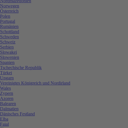
Nordmazedonien
Norwegen
Österreich
Polen
Portugal
Rumänien
Schottland
Schweden
Schweiz
Serbien
Slowakei
Slowenien
Spanien
Tschechische Republik
Türkei
Ungarn
Vereinigtes Königreich und Nordirland
Wales
Zypern
Azoren
Balearen
Dalmatien
Dänisches Festland
Elba
Faial