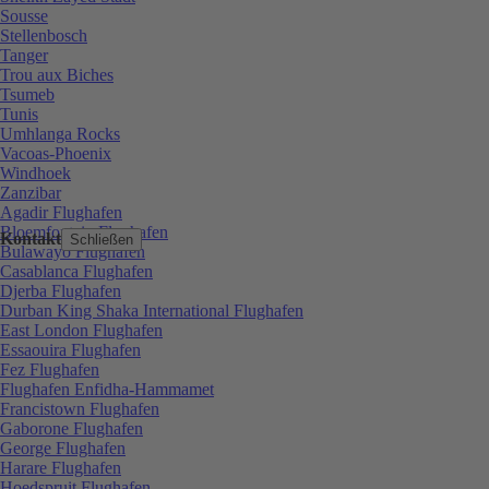
Sousse
Stellenbosch
Tanger
Trou aux Biches
Tsumeb
Tunis
Umhlanga Rocks
Vacoas-Phoenix
Windhoek
Zanzibar
Agadir Flughafen
Bloemfontein Flughafen
Kontakt
Schließen
Bulawayo Flughafen
Casablanca Flughafen
Djerba Flughafen
Durban King Shaka International Flughafen
East London Flughafen
Essaouira Flughafen
Fez Flughafen
Flughafen Enfidha-Hammamet
Francistown Flughafen
Gaborone Flughafen
George Flughafen
Harare Flughafen
Hoedspruit Flughafen