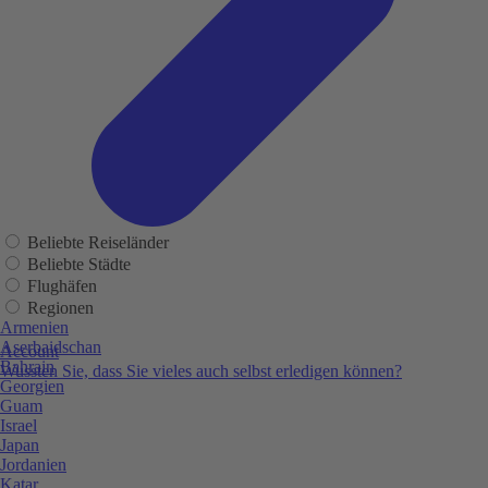
Beliebte Reiseländer
Beliebte Städte
Flughäfen
Regionen
Armenien
Aserbaidschan
Account
Bahrain
Wussten Sie, dass Sie vieles auch selbst erledigen können?
Georgien
Guam
Israel
Japan
Jordanien
Katar