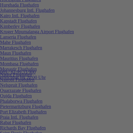
Hurghada Flughafen
Johannesburg Intl. Flughafen
Kairo Intl. Flughafen
Kapstadt Flughafen
Kimberley Flughafen
Kruger Mpumalanga Airport Flughafen
Lanseria Flughafen
Mahe Flughafen
Marrakesch Flughafen
Maun Flughafen
Mauritius Flughafen
Mombasa Flughafen
Monastir Flughafen
089 / 82 99 33 900
Nador Flughafen
erreichbar bis 20:00 Uhr
Nairobi Flughafen
Nelspruit Flughafen
Ouarzazate Flughafen
Oujda Flughafen
Phalaborwa Flughafen
Pietermaritzburg Flughafen
Port Elizabeth Flughafen
Praia Intl. Flughafen
Rabat Flughafen
Richards Bay Flughafen