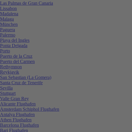
Las Palmas de Gran Canaria
Lissabon
Madalena
Malaga
München
Paguera
Palermo
Playa del Ingles
Ponta Delgada
Porto
Puerto de la Cruz
Puerto del Carmen
Rethymnon
Reykjavik
San Sebastian (La Gomera)
Santa Cruz de Tenerife
Sevilla
Stuttgart
Valle Gran Rey
Alicante Flughafen
Amsterdam Schiphol Flughafen
Antalya Flughafen
Athen Flughafen
Barcelona Flughafen
Bari Flughafen