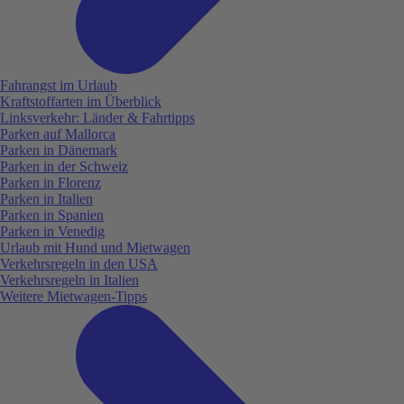
Fahrangst im Urlaub
Kraftstoffarten im Überblick
Linksverkehr: Länder & Fahrtipps
Parken auf Mallorca
Parken in Dänemark
Parken in der Schweiz
Parken in Florenz
Parken in Italien
Parken in Spanien
Parken in Venedig
Urlaub mit Hund und Mietwagen
Verkehrsregeln in den USA
Verkehrsregeln in Italien
Weitere Mietwagen-Tipps