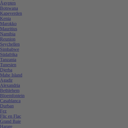
Ägypten
Botswana
Kapeverden
Kenia
Marokko
Mauritius
Namibia
Reunion
Seychellen
Simbabwe
Südafrika
Tanzania
Tunesien
Djerba
Mahe Island
Agadir
Alexandria
Bethlehem
Bloemfontein
Casablanca
Durban
Fez
Flic en Flac
Grand Baie
Harare