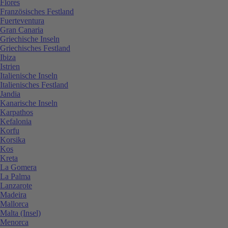
Flores
Französisches Festland
Fuerteventura
Gran Canaria
Griechische Inseln
Griechisches Festland
Ibiza
Istrien
Italienische Inseln
Italienisches Festland
Jandia
Kanarische Inseln
Karpathos
Kefalonia
Korfu
Korsika
Kos
Kreta
La Gomera
La Palma
Lanzarote
Madeira
Mallorca
Malta (Insel)
Menorca