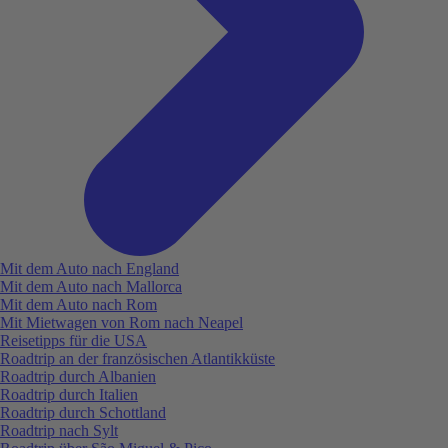
Mit dem Auto nach England
Mit dem Auto nach Mallorca
Mit dem Auto nach Rom
Mit Mietwagen von Rom nach Neapel
Reisetipps für die USA
Roadtrip an der französischen Atlantikküste
Roadtrip durch Albanien
Roadtrip durch Italien
Roadtrip durch Schottland
Roadtrip nach Sylt