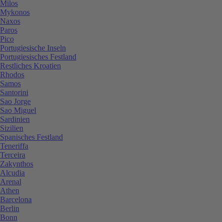
Milos
Mykonos
Naxos
Paros
Pico
Portugiesische Inseln
Portugiesisches Festland
Restliches Kroatien
Rhodos
Samos
Santorini
Sao Jorge
Sao Miguel
Sardinien
Sizilien
Spanisches Festland
Teneriffa
Terceira
Zakynthos
Alcudia
Arenal
Athen
Barcelona
Berlin
Bonn