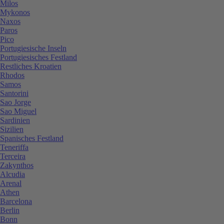
Milos
Mykonos
Naxos
Paros
Pico
Portugiesische Inseln
Portugiesisches Festland
Restliches Kroatien
Rhodos
Samos
Santorini
Sao Jorge
Sao Miguel
Sardinien
Sizilien
Spanisches Festland
Teneriffa
Terceira
Zakynthos
Alcudia
Arenal
Athen
Barcelona
Berlin
Bonn