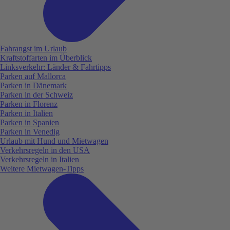
Fahrangst im Urlaub
Kraftstoffarten im Überblick
Linksverkehr: Länder & Fahrtipps
Parken auf Mallorca
Parken in Dänemark
Parken in der Schweiz
Parken in Florenz
Parken in Italien
Parken in Spanien
Parken in Venedig
Urlaub mit Hund und Mietwagen
Verkehrsregeln in den USA
Verkehrsregeln in Italien
Weitere Mietwagen-Tipps