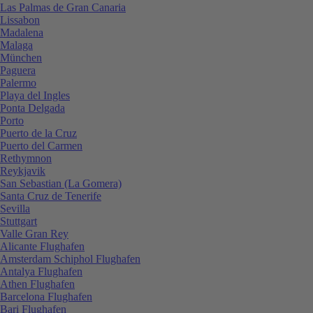
Las Palmas de Gran Canaria
Lissabon
Madalena
Malaga
München
Paguera
Palermo
Playa del Ingles
Ponta Delgada
Porto
Puerto de la Cruz
Puerto del Carmen
Rethymnon
Reykjavik
San Sebastian (La Gomera)
Santa Cruz de Tenerife
Sevilla
Stuttgart
Valle Gran Rey
Alicante Flughafen
Amsterdam Schiphol Flughafen
Antalya Flughafen
Athen Flughafen
Barcelona Flughafen
Bari Flughafen