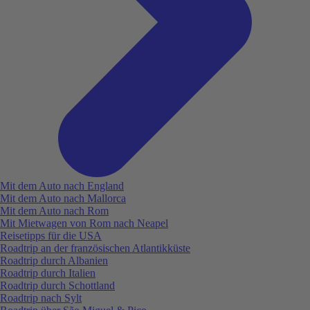
Mit dem Auto nach England
Mit dem Auto nach Mallorca
Mit dem Auto nach Rom
Mit Mietwagen von Rom nach Neapel
Reisetipps für die USA
Roadtrip an der französischen Atlantikküste
Roadtrip durch Albanien
Roadtrip durch Italien
Roadtrip durch Schottland
Roadtrip nach Sylt