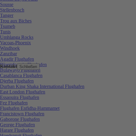
Sousse
Stellenbosch
Tanger
Trou aux Biches
Tsumeb
Tunis
Umhlanga Rocks
Vacoas-Phoenix
Windhoek
Zanzibar
Agadir Flughafen
Bloemfontein Flughafen
Kontakt
Schließen
Bulawayo Flughafen
Casablanca Flughafen
Djerba Flughafen
Durban King Shaka International Flughafen
East London Flughafen
Essaouira Flughafen
Fez Flughafen
Flughafen Enfidha-Hammamet
Francistown Flughafen
Gaborone Flughafen
George Flughafen
Harare Flughafen
Hoedspruit Flughafen