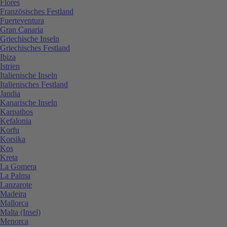
Flores
Französisches Festland
Fuerteventura
Gran Canaria
Griechische Inseln
Griechisches Festland
Ibiza
Istrien
Italienische Inseln
Italienisches Festland
Jandia
Kanarische Inseln
Karpathos
Kefalonia
Korfu
Korsika
Kos
Kreta
La Gomera
La Palma
Lanzarote
Madeira
Mallorca
Malta (Insel)
Menorca