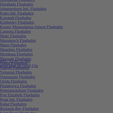
Hurghada Flughafen
Johannesburg Intl. Flughafen
Kairo Intl. Flughafen
Kapstadt Flughafen
Kimberley Flughafen
Kruger Mpumalanga Airport Flughafen
Lanseria Flughafen
Mahe Flughafen
Marrakesch Flughafen
Maun Flughafen
Mauritius Flughafen
Mombasa Flughafen
Monastir Flughafen
089 / 82 99 33 900
Nador Flughafen
erreichbar ab 10:00 Uhr
Nairobi Flughafen
Nelspruit Flughafen
Ouarzazate Flughafen
Oujda Flughafen
Phalaborwa Flughafen
Pietermaritzburg Flughafen
Port Elizabeth Flughafen
Praia Intl. Flughafen
Rabat Flughafen
Richards Bay Flughafen