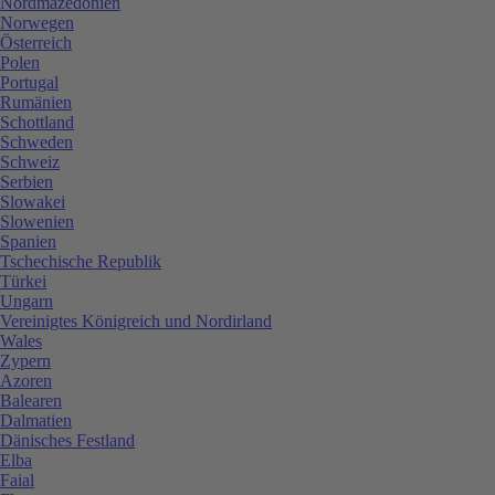
Nordmazedonien
Norwegen
Österreich
Polen
Portugal
Rumänien
Schottland
Schweden
Schweiz
Serbien
Slowakei
Slowenien
Spanien
Tschechische Republik
Türkei
Ungarn
Vereinigtes Königreich und Nordirland
Wales
Zypern
Azoren
Balearen
Dalmatien
Dänisches Festland
Elba
Faial