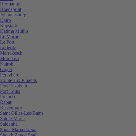
Hermanus
Hoedspruit
Johannesburg
Kairo
Kapstadt
Katima Mulilo
Le Morne
Le Port
Lüderitz
Marrakesch
Mombasa
Nairobi
Oujda
Péreybère
Pointe aux Piments
Port Elizabeth
Port Louis
Pretoria
Rabat
Rustenburg
Saint-Gilles-Les-Bains
Sainte-Marie
Saldanha
Santa Maria do Sal
Sheikh Zayed Stadt