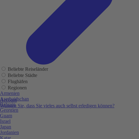
Beliebte Reiseländer
Beliebte Städte
Flughäfen
Regionen
Armenien
Aserbaidschan
Account
Bahrain
Wussten Sie, dass Sie vieles auch selbst erledigen können?
Georgien
Guam
Israel
Japan
Jordanien
Katar