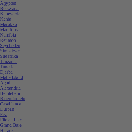
Ägypten
Botswana
Kapeverden
Kenia
Marokko
Mauritius
Namibia
Reunion
Seychellen
Simbabwe
Südafrika
Tanzania
Tunesien
Djerba
Mahe Island
Agadir
Alexandria
Bethlehem
Bloemfontein
Casablanca
Durban
Fez
Flic en Flac
Grand Baie
Harare