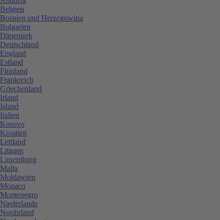
Andorra
Belgien
Bosnien und Herzegowina
Bulgarien
Dänemark
Deutschland
England
Estland
Finnland
Frankreich
Griechenland
Irland
Island
Italien
Kosovo
Kroatien
Lettland
Litauen
Luxemburg
Malta
Moldawien
Monaco
Montenegro
Niederlande
Nordirland