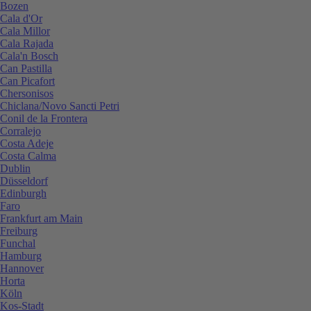
Bozen
Cala d'Or
Cala Millor
Cala Rajada
Cala'n Bosch
Can Pastilla
Can Picafort
Chersonisos
Chiclana/Novo Sancti Petri
Conil de la Frontera
Corralejo
Costa Adeje
Costa Calma
Dublin
Düsseldorf
Edinburgh
Faro
Frankfurt am Main
Freiburg
Funchal
Hamburg
Hannover
Horta
Köln
Kos-Stadt