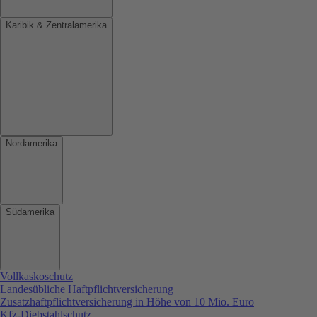
Karibik & Zentralamerika
Nordamerika
Südamerika
Vollkaskoschutz
Landesübliche Haftpflichtversicherung
Zusatzhaftpflichtversicherung in Höhe von 10 Mio. Euro
Kfz-Diebstahlschutz