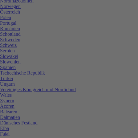
Nordmazedonien
Norwegen
Österreich
Polen
Portugal
Rumänien
Schottland
Schweden
Schweiz
Serbien
Slowakei
Slowenien
Spanien
Tschechische Republik
Türkei
Ungarn
Vereinigtes Königreich und Nordirland
Wales
Zypern
Azoren
Balearen
Dalmatien
Dänisches Festland
Elba
Faial