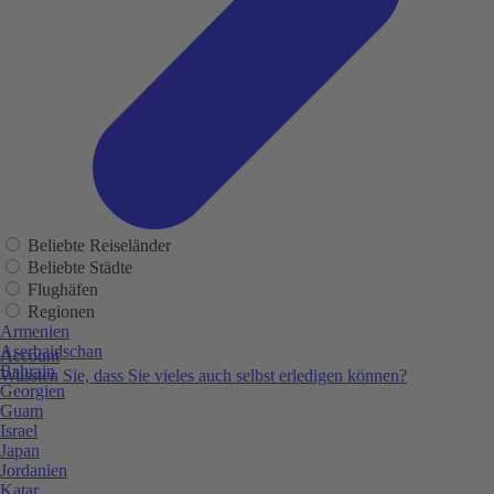
Beliebte Reiseländer
Beliebte Städte
Flughäfen
Regionen
Armenien
Aserbaidschan
Account
Bahrain
Wussten Sie, dass Sie vieles auch selbst erledigen können?
Georgien
Guam
Israel
Japan
Jordanien
Katar