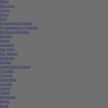
Milos
Mykonos
Naxos
Paros
Pico
Portugiesische Inseln
Portugiesisches Festland
Restliches Kroatien
Rhodos
Samos
Santorini
Sao Jorge
Sao Miguel
Sardinien
Sizilien
Spanisches Festland
Teneriffa
Terceira
Zakynthos
Alcudia
Arenal
Athen
Barcelona
Berlin
Bonn