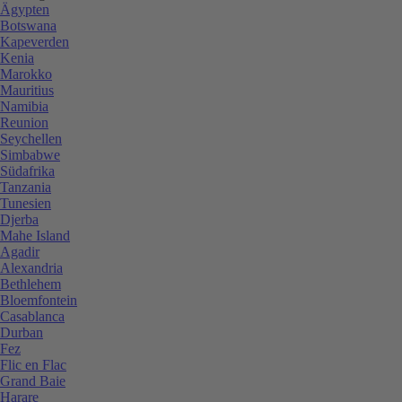
Ägypten
Botswana
Kapeverden
Kenia
Marokko
Mauritius
Namibia
Reunion
Seychellen
Simbabwe
Südafrika
Tanzania
Tunesien
Djerba
Mahe Island
Agadir
Alexandria
Bethlehem
Bloemfontein
Casablanca
Durban
Fez
Flic en Flac
Grand Baie
Harare