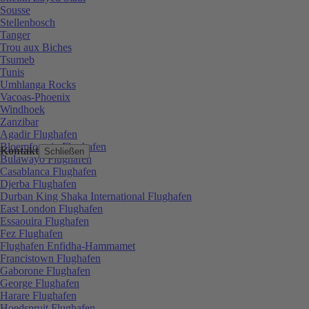
Sousse
Stellenbosch
Tanger
Trou aux Biches
Tsumeb
Tunis
Umhlanga Rocks
Vacoas-Phoenix
Windhoek
Zanzibar
Agadir Flughafen
Bloemfontein Flughafen
Kontakt
Schließen
Bulawayo Flughafen
Casablanca Flughafen
Djerba Flughafen
Durban King Shaka International Flughafen
East London Flughafen
Essaouira Flughafen
Fez Flughafen
Flughafen Enfidha-Hammamet
Francistown Flughafen
Gaborone Flughafen
George Flughafen
Harare Flughafen
Hoedspruit Flughafen