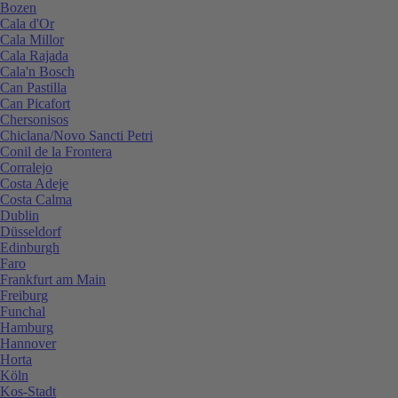
Bozen
Cala d'Or
Cala Millor
Cala Rajada
Cala'n Bosch
Can Pastilla
Can Picafort
Chersonisos
Chiclana/Novo Sancti Petri
Conil de la Frontera
Corralejo
Costa Adeje
Costa Calma
Dublin
Düsseldorf
Edinburgh
Faro
Frankfurt am Main
Freiburg
Funchal
Hamburg
Hannover
Horta
Köln
Kos-Stadt