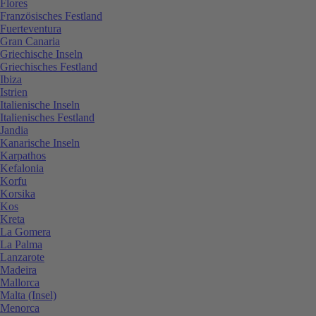
Flores
Französisches Festland
Fuerteventura
Gran Canaria
Griechische Inseln
Griechisches Festland
Ibiza
Istrien
Italienische Inseln
Italienisches Festland
Jandia
Kanarische Inseln
Karpathos
Kefalonia
Korfu
Korsika
Kos
Kreta
La Gomera
La Palma
Lanzarote
Madeira
Mallorca
Malta (Insel)
Menorca