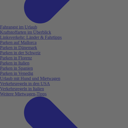
Fahrangst im Urlaub
Kraftstoffarten im Überblick
Linksverkehr: Länder & Fahrtipps
Parken auf Mallorca
Parken in Dänemark
Parken in der Schweiz
Parken in Florenz
Parken in Italien
Parken in Spanien
Parken in Venedig
Urlaub mit Hund und Mietwagen
Verkehrsregeln in den USA
Verkehrsregeln in Italien
Weitere Mietwagen-Tipps