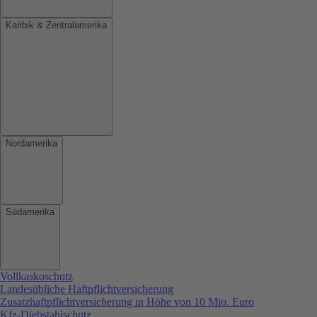
Karibik & Zentralamerika
Nordamerika
Südamerika
Vollkaskoschutz
Landesübliche Haftpflichtversicherung
Zusatzhaftpflichtversicherung in Höhe von 10 Mio. Euro
Kfz-Diebstahlschutz