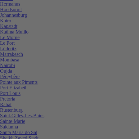
Hermanus
Hoedspruit
Johannesburg
Kairo
Kapstadt
Katima Mulilo
Le Morne
Le Port
Lüderitz
Marrakesch
Mombasa
Nairobi
Oujda
Péreybère
Pointe aux Piments
Port Elizabeth
Port Louis
Pretoria
Rabat
Rustenburg
Saint-Gilles-Les-Bains
Sainte-Marie
Saldanha
Santa Maria do Sal
Sheikh Zayed Stadt