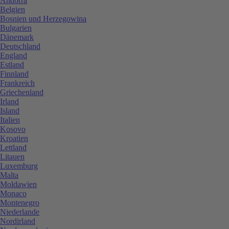
Andorra
Belgien
Bosnien und Herzegowina
Bulgarien
Dänemark
Deutschland
England
Estland
Finnland
Frankreich
Griechenland
Irland
Island
Italien
Kosovo
Kroatien
Lettland
Litauen
Luxemburg
Malta
Moldawien
Monaco
Montenegro
Niederlande
Nordirland