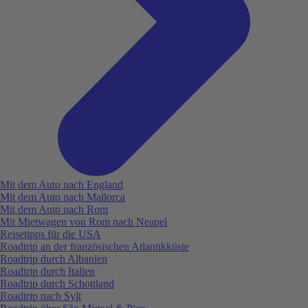
Mit dem Auto nach England
Mit dem Auto nach Mallorca
Mit dem Auto nach Rom
Mit Mietwagen von Rom nach Neapel
Reisetipps für die USA
Roadtrip an der französischen Atlantikküste
Roadtrip durch Albanien
Roadtrip durch Italien
Roadtrip durch Schottland
Roadtrip nach Sylt