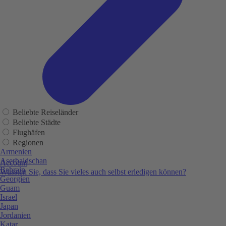
Beliebte Reiseländer
Beliebte Städte
Flughäfen
Regionen
Armenien
Aserbaidschan
Account
Bahrain
Wussten Sie, dass Sie vieles auch selbst erledigen können?
Georgien
Guam
Israel
Japan
Jordanien
Katar