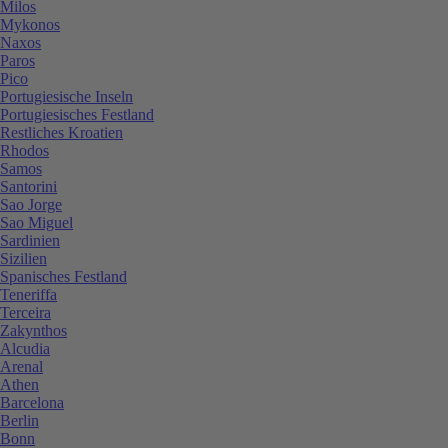
Milos
Mykonos
Naxos
Paros
Pico
Portugiesische Inseln
Portugiesisches Festland
Restliches Kroatien
Rhodos
Samos
Santorini
Sao Jorge
Sao Miguel
Sardinien
Sizilien
Spanisches Festland
Teneriffa
Terceira
Zakynthos
Alcudia
Arenal
Athen
Barcelona
Berlin
Bonn