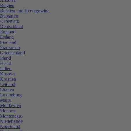
Andorra
Belgien
Bosnien und Herzegowina
Bulgarien
Dänemark
Deutschland
England
Estland
Finnland
Frankreich
Griechenland
Irland
Island
Italien
Kosovo
Kroatien
Lettland
Litauen
Luxemburg
Malta
Moldawien
Monaco
Montenegro
Niederlande
Nordirland