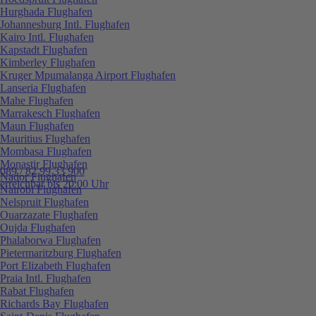
Hurghada Flughafen
Johannesburg Intl. Flughafen
Kairo Intl. Flughafen
Kapstadt Flughafen
Kimberley Flughafen
Kruger Mpumalanga Airport Flughafen
Lanseria Flughafen
Mahe Flughafen
Marrakesch Flughafen
Maun Flughafen
Mauritius Flughafen
Mombasa Flughafen
Monastir Flughafen
089 / 82 99 33 900
Nador Flughafen
erreichbar bis 20:00 Uhr
Nairobi Flughafen
Nelspruit Flughafen
Ouarzazate Flughafen
Oujda Flughafen
Phalaborwa Flughafen
Pietermaritzburg Flughafen
Port Elizabeth Flughafen
Praia Intl. Flughafen
Rabat Flughafen
Richards Bay Flughafen