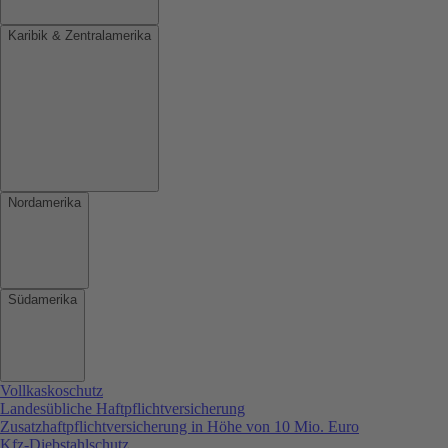
Karibik & Zentralamerika
Nordamerika
Südamerika
Vollkaskoschutz
Landesübliche Haftpflichtversicherung
Zusatzhaftpflichtversicherung in Höhe von 10 Mio. Euro
Kfz-Diebstahlschutz