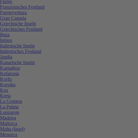
Flores
Französisches Festland
Fuerteventura
Gran Canaria
Griechische Inseln
Griechisches Festland
Ibiza
Istrien
Italienische Inseln
Italienisches Festland
Jandia
Kanarische Inseln
Karpathos
Kefalonia
Korfu
Korsika
Kos
Kreta
La Gomera
La Palma
Lanzarote
Madeira
Mallorca
Malta (Insel)
Menorca