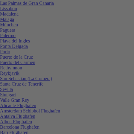
Las Palmas de Gran Canaria
Lissabon
Madalena
Malaga
München
Paguera
Palermo
Playa del Ingles
Ponta Delgada
Porto
Puerto de la Cruz
Puerto del Carmen
Rethymnon
Reykjavik
San Sebastian (La Gomera)
Santa Cruz de Tenerife
Sevilla
Stuttgart
Valle Gran Rey
Alicante Flughafen
Amsterdam Schiphol Flughafen
Antalya Flughafen
Athen Flughafen
Barcelona Flughafen
Bari Flughafen