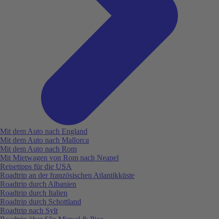
Mit dem Auto nach England
Mit dem Auto nach Mallorca
Mit dem Auto nach Rom
Mit Mietwagen von Rom nach Neapel
Reisetipps für die USA
Roadtrip an der französischen Atlantikküste
Roadtrip durch Albanien
Roadtrip durch Italien
Roadtrip durch Schottland
Roadtrip nach Sylt