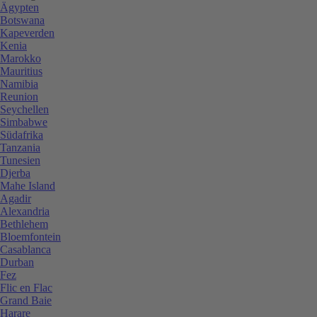
Ägypten
Botswana
Kapeverden
Kenia
Marokko
Mauritius
Namibia
Reunion
Seychellen
Simbabwe
Südafrika
Tanzania
Tunesien
Djerba
Mahe Island
Agadir
Alexandria
Bethlehem
Bloemfontein
Casablanca
Durban
Fez
Flic en Flac
Grand Baie
Harare