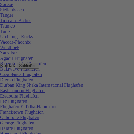
Sousse
Stellenbosch
Tanger
Trou aux Biches
Tsumeb
Tunis
Umhlanga Rocks
Vacoas-Phoenix
Windhoek
Zanzibar
Agadir Flughafen
Bloemfontein Flughafen
Kontakt
Schließen
Bulawayo Flughafen
Casablanca Flughafen
Djerba Flughafen
Durban King Shaka International Flughafen
East London Flughafen
Essaouira Flughafen
Fez Flughafen
Flughafen Enfidha-Hammamet
Francistown Flughafen
Gaborone Flughafen
George Flughafen
Harare Flughafen
Hoedspruit Flughafen