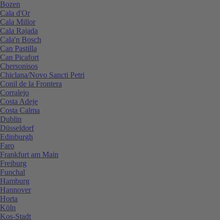
Bozen
Cala d'Or
Cala Millor
Cala Rajada
Cala'n Bosch
Can Pastilla
Can Picafort
Chersonisos
Chiclana/Novo Sancti Petri
Conil de la Frontera
Corralejo
Costa Adeje
Costa Calma
Dublin
Düsseldorf
Edinburgh
Faro
Frankfurt am Main
Freiburg
Funchal
Hamburg
Hannover
Horta
Köln
Kos-Stadt