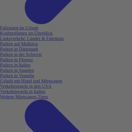
Fahrangst im Urlaub
Kraftstoffarten im Überblick
Linksverkehr: Länder & Fahrtipps
Parken auf Mallorca
Parken in Dänemark
Parken in der Schweiz
Parken in Florenz
Parken in Italien
Parken in Spanien
Parken in Venedig
Urlaub mit Hund und Mietwagen
Verkehrsregeln in den USA
Verkehrsregeln in Italien
Weitere Mietwagen-Tipps