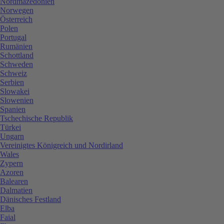
Nordmazedonien
Norwegen
Österreich
Polen
Portugal
Rumänien
Schottland
Schweden
Schweiz
Serbien
Slowakei
Slowenien
Spanien
Tschechische Republik
Türkei
Ungarn
Vereinigtes Königreich und Nordirland
Wales
Zypern
Azoren
Balearen
Dalmatien
Dänisches Festland
Elba
Faial