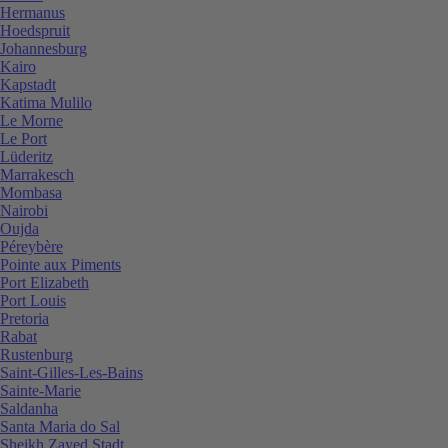
Hermanus
Hoedspruit
Johannesburg
Kairo
Kapstadt
Katima Mulilo
Le Morne
Le Port
Lüderitz
Marrakesch
Mombasa
Nairobi
Oujda
Péreybère
Pointe aux Piments
Port Elizabeth
Port Louis
Pretoria
Rabat
Rustenburg
Saint-Gilles-Les-Bains
Sainte-Marie
Saldanha
Santa Maria do Sal
Sheikh Zayed Stadt