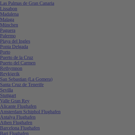
Las Palmas de Gran Canaria
Lissabon
Madalena
Malaga
München
Paguera
Palermo
Playa del Ingles
Ponta Delgada
Porto
Puerto de la Cruz
Puerto del Carmen
Rethymnon
Reykjavik
San Sebastian (La Gomera)
Santa Cruz de Tenerife
Sevilla
Stuttgart
Valle Gran Rey
Alicante Flughafen
Amsterdam Schiphol Flughafen
Antalya Flughafen
Athen Flughafen
Barcelona Flughafen
Bari Flughafen