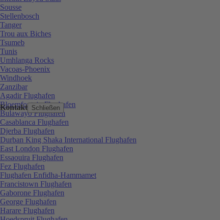
Sousse
Stellenbosch
Tanger
Trou aux Biches
Tsumeb
Tunis
Umhlanga Rocks
Vacoas-Phoenix
Windhoek
Zanzibar
Agadir Flughafen
Bloemfontein Flughafen
Kontakt
Schließen
Bulawayo Flughafen
Casablanca Flughafen
Djerba Flughafen
Durban King Shaka International Flughafen
East London Flughafen
Essaouira Flughafen
Fez Flughafen
Flughafen Enfidha-Hammamet
Francistown Flughafen
Gaborone Flughafen
George Flughafen
Harare Flughafen
Hoedspruit Flughafen