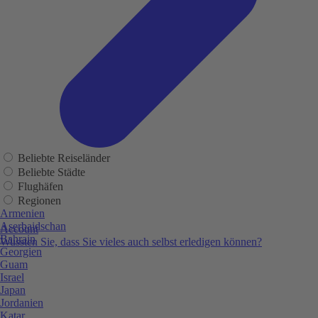
Beliebte Reiseländer
Beliebte Städte
Flughäfen
Regionen
Armenien
Aserbaidschan
Account
Bahrain
Wussten Sie, dass Sie vieles auch selbst erledigen können?
Georgien
Guam
Israel
Japan
Jordanien
Katar