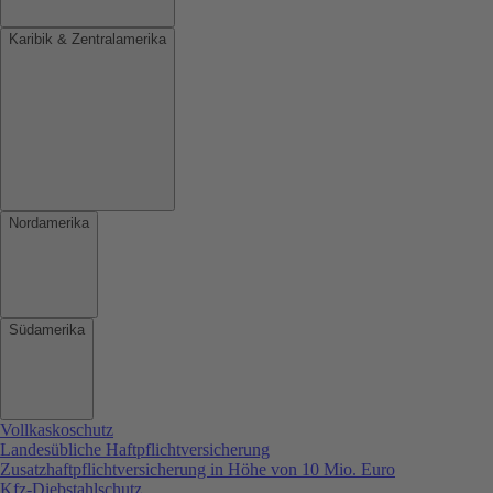
Karibik & Zentralamerika
Nordamerika
Südamerika
Vollkaskoschutz
Landesübliche Haftpflichtversicherung
Zusatzhaftpflichtversicherung in Höhe von 10 Mio. Euro
Kfz-Diebstahlschutz