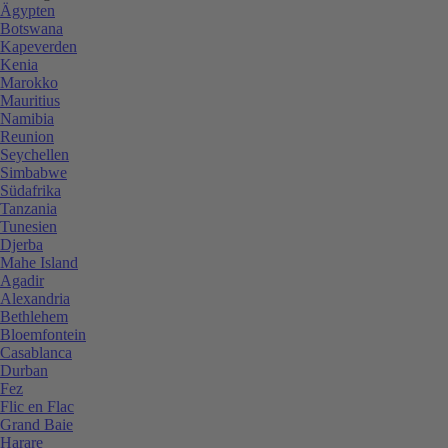
Ägypten
Botswana
Kapeverden
Kenia
Marokko
Mauritius
Namibia
Reunion
Seychellen
Simbabwe
Südafrika
Tanzania
Tunesien
Djerba
Mahe Island
Agadir
Alexandria
Bethlehem
Bloemfontein
Casablanca
Durban
Fez
Flic en Flac
Grand Baie
Harare