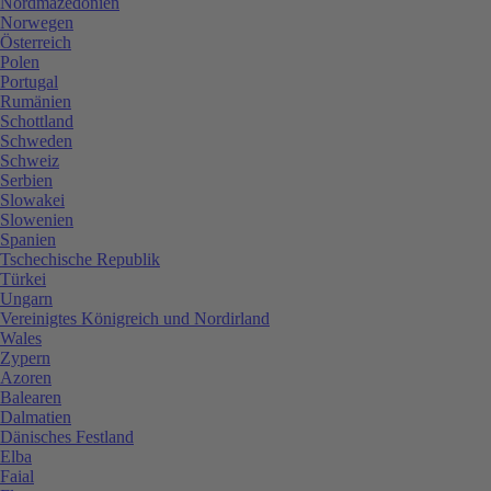
Nordmazedonien
Norwegen
Österreich
Polen
Portugal
Rumänien
Schottland
Schweden
Schweiz
Serbien
Slowakei
Slowenien
Spanien
Tschechische Republik
Türkei
Ungarn
Vereinigtes Königreich und Nordirland
Wales
Zypern
Azoren
Balearen
Dalmatien
Dänisches Festland
Elba
Faial