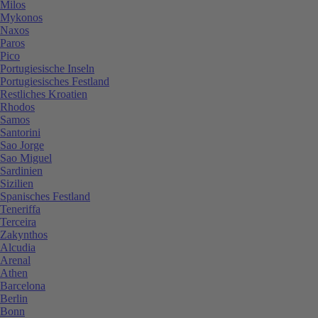
Milos
Mykonos
Naxos
Paros
Pico
Portugiesische Inseln
Portugiesisches Festland
Restliches Kroatien
Rhodos
Samos
Santorini
Sao Jorge
Sao Miguel
Sardinien
Sizilien
Spanisches Festland
Teneriffa
Terceira
Zakynthos
Alcudia
Arenal
Athen
Barcelona
Berlin
Bonn