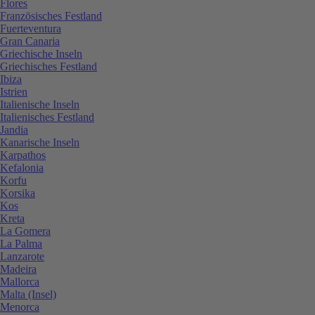
Flores
Französisches Festland
Fuerteventura
Gran Canaria
Griechische Inseln
Griechisches Festland
Ibiza
Istrien
Italienische Inseln
Italienisches Festland
Jandia
Kanarische Inseln
Karpathos
Kefalonia
Korfu
Korsika
Kos
Kreta
La Gomera
La Palma
Lanzarote
Madeira
Mallorca
Malta (Insel)
Menorca