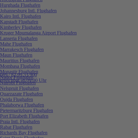
Hurghada Flughafen
Johannesburg Intl. Flughafen
Kairo Intl. Flughafen
Kapstadt Flughafen
Kimberley Flughafen
Kruger Mpumalanga Airport Flughafen
Lanseria Flughafen
Mahe Flughafen
Marrakesch Flughafen
Maun Flughafen
Mauritius Flughafen
Mombasa Flughafen
Monastir Flughafen
089 / 82 99 33 900
Nador Flughafen
erreichbar ab 09:00 Uhr
Nairobi Flughafen
Nelspruit Flughafen
Ouarzazate Flughafen
Oujda Flughafen
Phalaborwa Flughafen
Pietermaritzburg Flughafen
Port Elizabeth Flughafen
Praia Intl. Flughafen
Rabat Flughafen
Richards Bay Flughafen