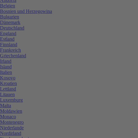
Andorra
Belgien
Bosnien und Herzegowina
Bulgarien
Dänemark
Deutschland
England
Estland
Finnland
Frankreich
Griechenland
Irland
Island
Italien
Kosovo
Kroatien
Lettland
Litauen
Luxemburg
Malta
Moldawien
Monaco
Montenegro
Niederlande
Nordirland