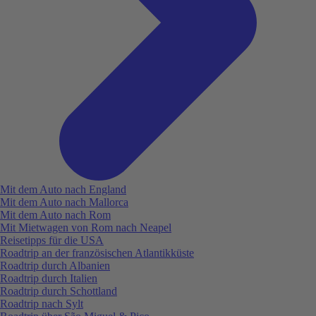
Mit dem Auto nach England
Mit dem Auto nach Mallorca
Mit dem Auto nach Rom
Mit Mietwagen von Rom nach Neapel
Reisetipps für die USA
Roadtrip an der französischen Atlantikküste
Roadtrip durch Albanien
Roadtrip durch Italien
Roadtrip durch Schottland
Roadtrip nach Sylt