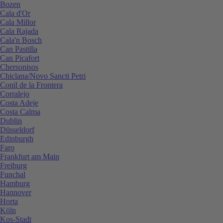
Bozen
Cala d'Or
Cala Millor
Cala Rajada
Cala'n Bosch
Can Pastilla
Can Picafort
Chersonisos
Chiclana/Novo Sancti Petri
Conil de la Frontera
Corralejo
Costa Adeje
Costa Calma
Dublin
Düsseldorf
Edinburgh
Faro
Frankfurt am Main
Freiburg
Funchal
Hamburg
Hannover
Horta
Köln
Kos-Stadt