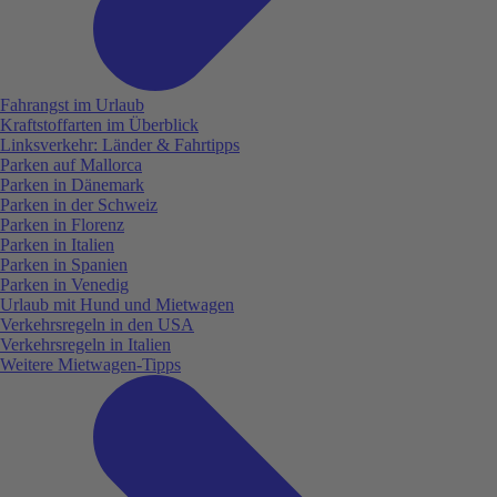
Fahrangst im Urlaub
Kraftstoffarten im Überblick
Linksverkehr: Länder & Fahrtipps
Parken auf Mallorca
Parken in Dänemark
Parken in der Schweiz
Parken in Florenz
Parken in Italien
Parken in Spanien
Parken in Venedig
Urlaub mit Hund und Mietwagen
Verkehrsregeln in den USA
Verkehrsregeln in Italien
Weitere Mietwagen-Tipps