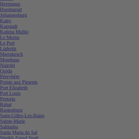
Hermanus
Hoedspruit
Johannesburg
Kairo
Kapstadt
Katima Mulilo
Le Morne
Le Port
Lüderitz
Marrakesch
Mombasa
Nairobi
Oujda
Péreybère
Pointe aux Piments
Port Elizabeth
Port Louis
Pretoria
Rabat
Rustenburg
Saint-Gilles-Les-Bains
Sainte-Marie
Saldanha
Santa Maria do Sal
Sheikh Zayed Stadt