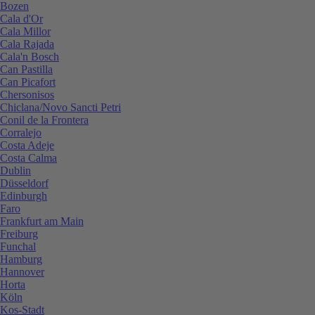
Bozen
Cala d'Or
Cala Millor
Cala Rajada
Cala'n Bosch
Can Pastilla
Can Picafort
Chersonisos
Chiclana/Novo Sancti Petri
Conil de la Frontera
Corralejo
Costa Adeje
Costa Calma
Dublin
Düsseldorf
Edinburgh
Faro
Frankfurt am Main
Freiburg
Funchal
Hamburg
Hannover
Horta
Köln
Kos-Stadt