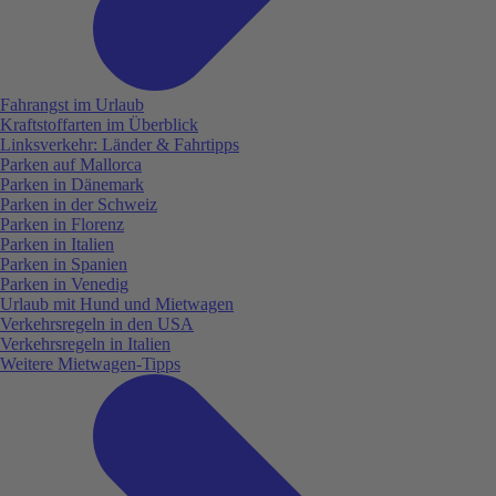
Fahrangst im Urlaub
Kraftstoffarten im Überblick
Linksverkehr: Länder & Fahrtipps
Parken auf Mallorca
Parken in Dänemark
Parken in der Schweiz
Parken in Florenz
Parken in Italien
Parken in Spanien
Parken in Venedig
Urlaub mit Hund und Mietwagen
Verkehrsregeln in den USA
Verkehrsregeln in Italien
Weitere Mietwagen-Tipps