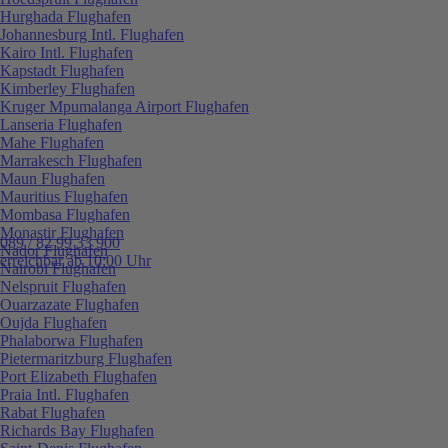
Hurghada Flughafen
Johannesburg Intl. Flughafen
Kairo Intl. Flughafen
Kapstadt Flughafen
Kimberley Flughafen
Kruger Mpumalanga Airport Flughafen
Lanseria Flughafen
Mahe Flughafen
Marrakesch Flughafen
Maun Flughafen
Mauritius Flughafen
Mombasa Flughafen
Monastir Flughafen
089 / 82 99 33 900
Nador Flughafen
erreichbar ab 10:00 Uhr
Nairobi Flughafen
Nelspruit Flughafen
Ouarzazate Flughafen
Oujda Flughafen
Phalaborwa Flughafen
Pietermaritzburg Flughafen
Port Elizabeth Flughafen
Praia Intl. Flughafen
Rabat Flughafen
Richards Bay Flughafen