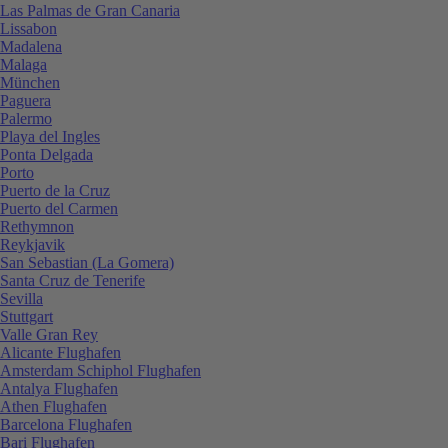
Las Palmas de Gran Canaria
Lissabon
Madalena
Malaga
München
Paguera
Palermo
Playa del Ingles
Ponta Delgada
Porto
Puerto de la Cruz
Puerto del Carmen
Rethymnon
Reykjavik
San Sebastian (La Gomera)
Santa Cruz de Tenerife
Sevilla
Stuttgart
Valle Gran Rey
Alicante Flughafen
Amsterdam Schiphol Flughafen
Antalya Flughafen
Athen Flughafen
Barcelona Flughafen
Bari Flughafen