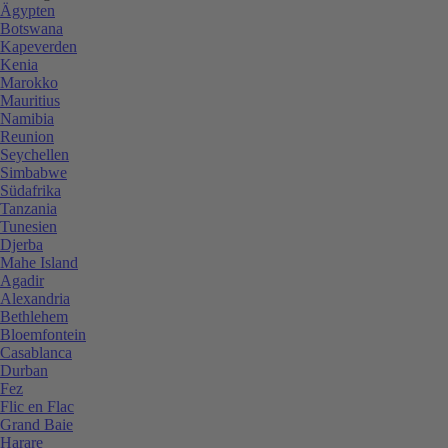
Ägypten
Botswana
Kapeverden
Kenia
Marokko
Mauritius
Namibia
Reunion
Seychellen
Simbabwe
Südafrika
Tanzania
Tunesien
Djerba
Mahe Island
Agadir
Alexandria
Bethlehem
Bloemfontein
Casablanca
Durban
Fez
Flic en Flac
Grand Baie
Harare