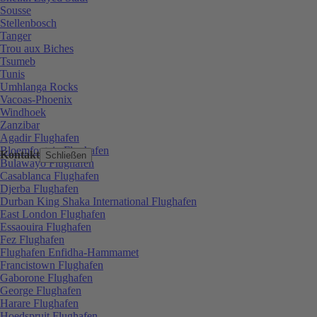
Sousse
Stellenbosch
Tanger
Trou aux Biches
Tsumeb
Tunis
Umhlanga Rocks
Vacoas-Phoenix
Windhoek
Zanzibar
Agadir Flughafen
Bloemfontein Flughafen
Kontakt
Schließen
Bulawayo Flughafen
Casablanca Flughafen
Djerba Flughafen
Durban King Shaka International Flughafen
East London Flughafen
Essaouira Flughafen
Fez Flughafen
Flughafen Enfidha-Hammamet
Francistown Flughafen
Gaborone Flughafen
George Flughafen
Harare Flughafen
Hoedspruit Flughafen