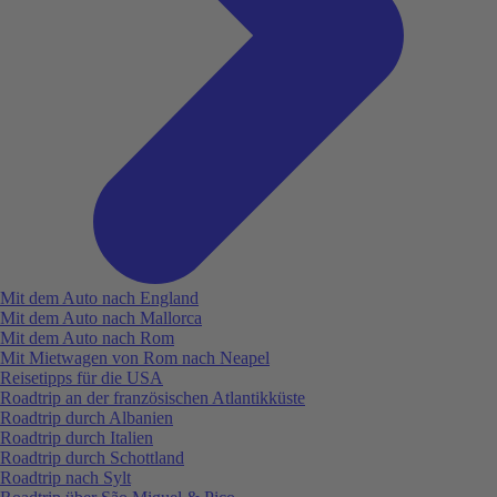
Mit dem Auto nach England
Mit dem Auto nach Mallorca
Mit dem Auto nach Rom
Mit Mietwagen von Rom nach Neapel
Reisetipps für die USA
Roadtrip an der französischen Atlantikküste
Roadtrip durch Albanien
Roadtrip durch Italien
Roadtrip durch Schottland
Roadtrip nach Sylt