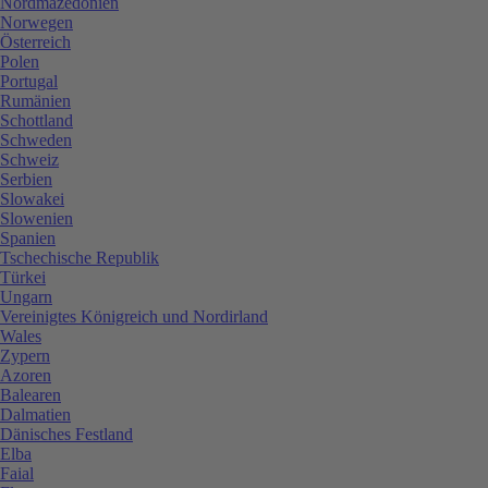
Nordmazedonien
Norwegen
Österreich
Polen
Portugal
Rumänien
Schottland
Schweden
Schweiz
Serbien
Slowakei
Slowenien
Spanien
Tschechische Republik
Türkei
Ungarn
Vereinigtes Königreich und Nordirland
Wales
Zypern
Azoren
Balearen
Dalmatien
Dänisches Festland
Elba
Faial