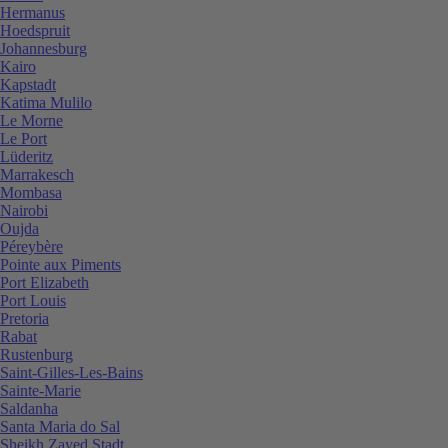
Hermanus
Hoedspruit
Johannesburg
Kairo
Kapstadt
Katima Mulilo
Le Morne
Le Port
Lüderitz
Marrakesch
Mombasa
Nairobi
Oujda
Péreybère
Pointe aux Piments
Port Elizabeth
Port Louis
Pretoria
Rabat
Rustenburg
Saint-Gilles-Les-Bains
Sainte-Marie
Saldanha
Santa Maria do Sal
Sheikh Zayed Stadt