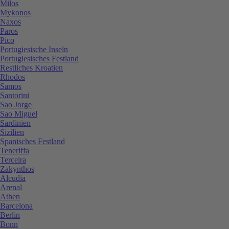
Milos
Mykonos
Naxos
Paros
Pico
Portugiesische Inseln
Portugiesisches Festland
Restliches Kroatien
Rhodos
Samos
Santorini
Sao Jorge
Sao Miguel
Sardinien
Sizilien
Spanisches Festland
Teneriffa
Terceira
Zakynthos
Alcudia
Arenal
Athen
Barcelona
Berlin
Bonn