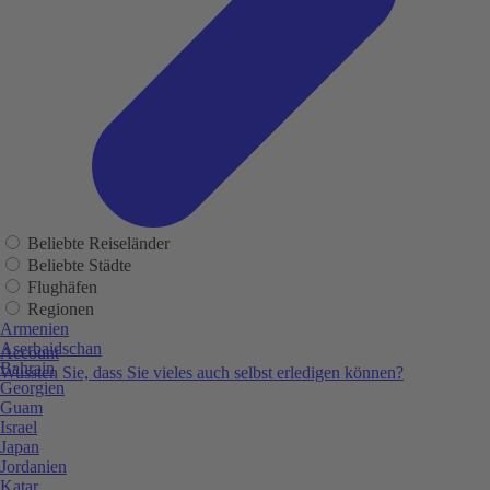
Beliebte Reiseländer
Beliebte Städte
Flughäfen
Regionen
Armenien
Aserbaidschan
Account
Bahrain
Wussten Sie, dass Sie vieles auch selbst erledigen können?
Georgien
Guam
Israel
Japan
Jordanien
Katar