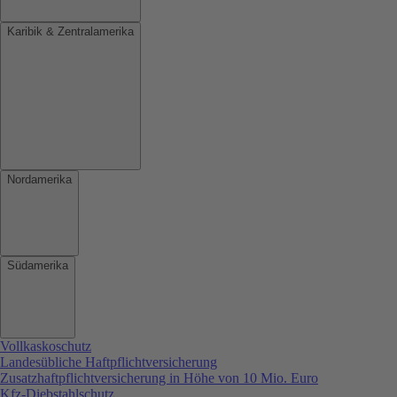
Karibik & Zentralamerika
Nordamerika
Südamerika
Vollkaskoschutz
Landesübliche Haftpflichtversicherung
Zusatzhaftpflichtversicherung in Höhe von 10 Mio. Euro
Kfz-Diebstahlschutz