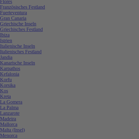
Flores
Französisches Festland
Fuerteventura
Gran Canaria
Griechische Inseln
Griechisches Festland
Ibiza
Istrien
Italienische Inseln
Italienisches Festland
Jandia
Kanarische Inseln
Karpathos
Kefalonia
Korfu
Korsika
Kos
Kreta
La Gomera
La Palma
Lanzarote
Madeira
Mallorca
Malta (Insel)
Menorca