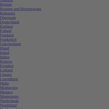
Andorra
Belgien
Bosnien und Herzegowina
Bulgarien
Dänemark
Deutschland
England
Estland
Finnland
Frankreich
Griechenland
Irland
Island
Italien
Kosovo
Kroatien
Lettland
Litauen
Luxemburg
Malta
Moldawien
Monaco
Montenegro
Niederlande
Nordirland