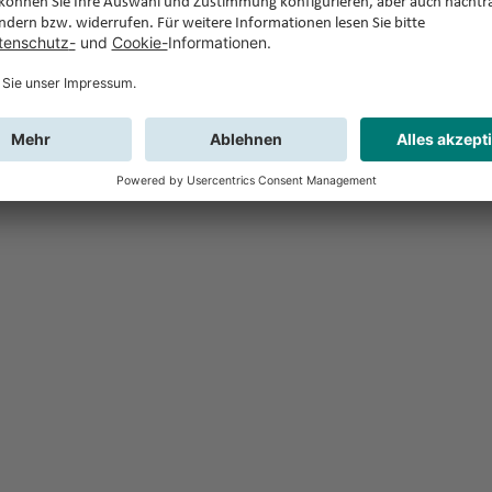
Feedback
Sie haben Fr
Buchung?