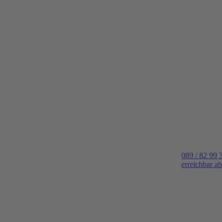
089 / 82 99 
erreichbar a