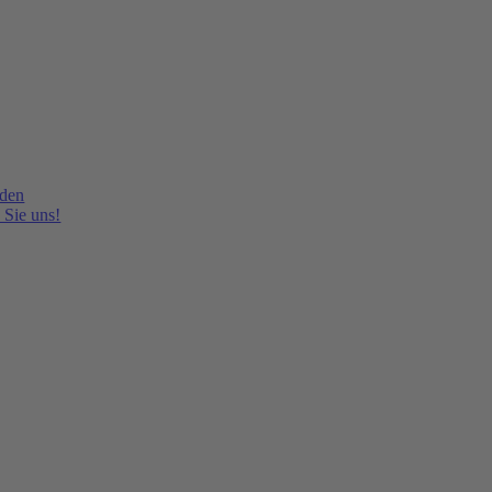
lden
 Sie uns!