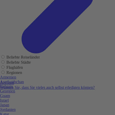
Beliebte Reiseländer
Beliebte Städte
Flughäfen
Regionen
Armenien
Aserbaidschan
Account
Bahrain
Wussten Sie, dass Sie vieles auch selbst erledigen können?
Georgien
Guam
Israel
Japan
Jordanien
Katar