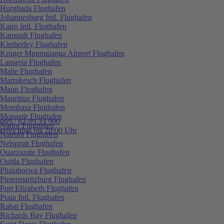
Hurghada Flughafen
Johannesburg Intl. Flughafen
Kairo Intl. Flughafen
Kapstadt Flughafen
Kimberley Flughafen
Kruger Mpumalanga Airport Flughafen
Lanseria Flughafen
Mahe Flughafen
Marrakesch Flughafen
Maun Flughafen
Mauritius Flughafen
Mombasa Flughafen
Monastir Flughafen
089 / 82 99 33 900
Nador Flughafen
erreichbar bis 20:00 Uhr
Nairobi Flughafen
Nelspruit Flughafen
Ouarzazate Flughafen
Oujda Flughafen
Phalaborwa Flughafen
Pietermaritzburg Flughafen
Port Elizabeth Flughafen
Praia Intl. Flughafen
Rabat Flughafen
Richards Bay Flughafen