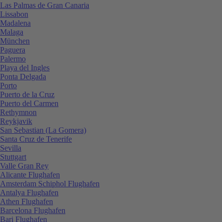
Las Palmas de Gran Canaria
Lissabon
Madalena
Malaga
München
Paguera
Palermo
Playa del Ingles
Ponta Delgada
Porto
Puerto de la Cruz
Puerto del Carmen
Rethymnon
Reykjavik
San Sebastian (La Gomera)
Santa Cruz de Tenerife
Sevilla
Stuttgart
Valle Gran Rey
Alicante Flughafen
Amsterdam Schiphol Flughafen
Antalya Flughafen
Athen Flughafen
Barcelona Flughafen
Bari Flughafen