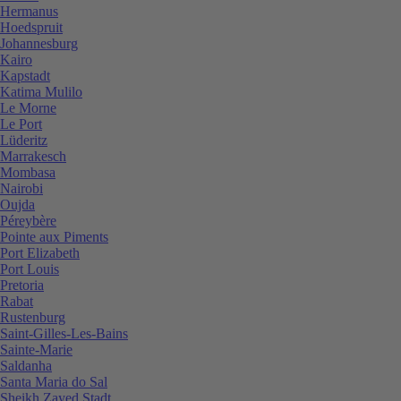
Hermanus
Hoedspruit
Johannesburg
Kairo
Kapstadt
Katima Mulilo
Le Morne
Le Port
Lüderitz
Marrakesch
Mombasa
Nairobi
Oujda
Péreybère
Pointe aux Piments
Port Elizabeth
Port Louis
Pretoria
Rabat
Rustenburg
Saint-Gilles-Les-Bains
Sainte-Marie
Saldanha
Santa Maria do Sal
Sheikh Zayed Stadt