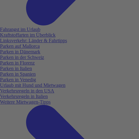
Fahrangst im Urlaub
Kraftstoffarten im Überblick
Linksverkehr: Länder & Fahrtipps
Parken auf Mallorca
Parken in Dänemark
Parken in der Schweiz
Parken in Florenz
Parken in Italien
Parken in Spanien
Parken in Venedig
Urlaub mit Hund und Mietwagen
Verkehrsregeln in den USA
Verkehrsregeln in Italien
Weitere Mietwagen-Tipps