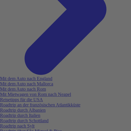
Mit dem Auto nach England
Mit dem Auto nach Mallorca
Mit dem Auto nach Rom
Mit Mietwagen von Rom nach Neapel
Reisetipps für die USA
Roadtrip an der französischen Atlantikküste
Roadtrip durch Albanien
Roadtrip durch Italien
Roadtrip durch Schottland
Roadtrip nach Sylt