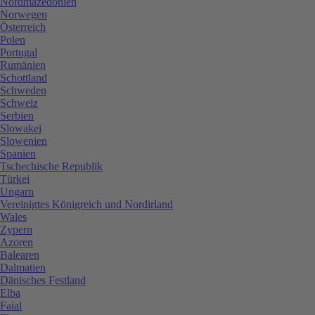
Nordmazedonien
Norwegen
Österreich
Polen
Portugal
Rumänien
Schottland
Schweden
Schweiz
Serbien
Slowakei
Slowenien
Spanien
Tschechische Republik
Türkei
Ungarn
Vereinigtes Königreich und Nordirland
Wales
Zypern
Azoren
Balearen
Dalmatien
Dänisches Festland
Elba
Faial