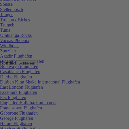
Sousse
Stellenbosch
Tanger
Trou aux Biches
Tsumeb
Tunis
Umhlanga Rocks
Vacoas-Phoenix
Windhoek
Zanzibar
Agadir Flughafen
Bloemfontein Flughafen
Kontakt
Schließen
Bulawayo Flughafen
Casablanca Flughafen
Djerba Flughafen
Durban King Shaka International Flughafen
East London Flughafen
Essaouira Flughafen
Fez Flughafen
Flughafen Enfidha-Hammamet
Francistown Flughafen
Gaborone Flughafen
George Flughafen
Harare Flughafen
Hoedspruit Flughafen