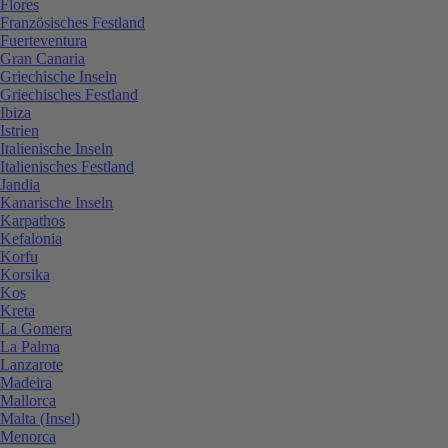
Flores
Französisches Festland
Fuerteventura
Gran Canaria
Griechische Inseln
Griechisches Festland
Ibiza
Istrien
Italienische Inseln
Italienisches Festland
Jandia
Kanarische Inseln
Karpathos
Kefalonia
Korfu
Korsika
Kos
Kreta
La Gomera
La Palma
Lanzarote
Madeira
Mallorca
Malta (Insel)
Menorca