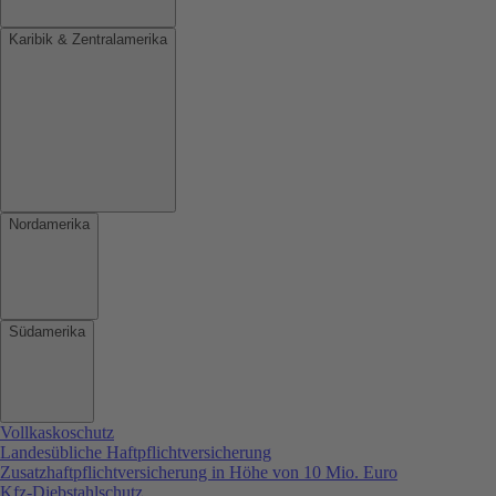
Karibik & Zentralamerika
Nordamerika
Südamerika
Vollkaskoschutz
Landesübliche Haftpflichtversicherung
Zusatzhaftpflichtversicherung in Höhe von 10 Mio. Euro
Kfz-Diebstahlschutz