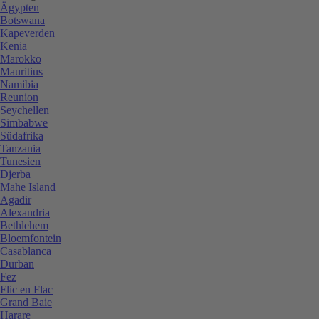
Ägypten
Botswana
Kapeverden
Kenia
Marokko
Mauritius
Namibia
Reunion
Seychellen
Simbabwe
Südafrika
Tanzania
Tunesien
Djerba
Mahe Island
Agadir
Alexandria
Bethlehem
Bloemfontein
Casablanca
Durban
Fez
Flic en Flac
Grand Baie
Harare