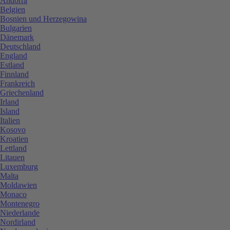
Andorra
Belgien
Bosnien und Herzegowina
Bulgarien
Dänemark
Deutschland
England
Estland
Finnland
Frankreich
Griechenland
Irland
Island
Italien
Kosovo
Kroatien
Lettland
Litauen
Luxemburg
Malta
Moldawien
Monaco
Montenegro
Niederlande
Nordirland