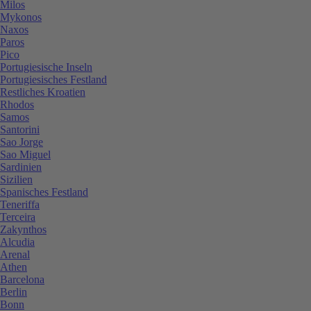
Milos
Mykonos
Naxos
Paros
Pico
Portugiesische Inseln
Portugiesisches Festland
Restliches Kroatien
Rhodos
Samos
Santorini
Sao Jorge
Sao Miguel
Sardinien
Sizilien
Spanisches Festland
Teneriffa
Terceira
Zakynthos
Alcudia
Arenal
Athen
Barcelona
Berlin
Bonn