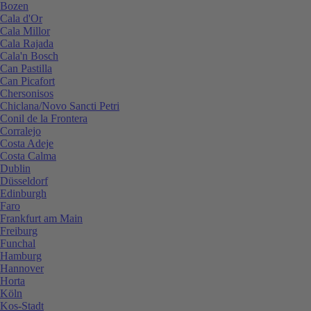
Bozen
Cala d'Or
Cala Millor
Cala Rajada
Cala'n Bosch
Can Pastilla
Can Picafort
Chersonisos
Chiclana/Novo Sancti Petri
Conil de la Frontera
Corralejo
Costa Adeje
Costa Calma
Dublin
Düsseldorf
Edinburgh
Faro
Frankfurt am Main
Freiburg
Funchal
Hamburg
Hannover
Horta
Köln
Kos-Stadt